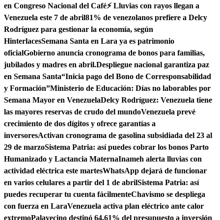
en Congreso Nacional del Café
⚡ Lluvias con rayos llegan a
Venezuela este 7 de abril
81% de venezolanos prefiere a Delcy
Rodríguez para gestionar la economía, según
Hinterlaces
Semana Santa en Lara ya es patrimonio
oficial
Gobierno anuncia cronograma de bonos para familias,
jubilados y madres en abril.
Despliegue nacional garantiza paz
en Semana Santa
“Inicia pago del Bono de Corresponsabilidad
y Formación”
Ministerio de Educación: Días no laborables por
Semana Mayor en Venezuela
Delcy Rodríguez: Venezuela tiene
las mayores reservas de crudo del mundo
Venezuela prevé
crecimiento de dos dígitos y ofrece garantías a
inversores
Activan cronograma de gasolina subsidiada del 23 al
29 de marzo
Sistema Patria: así puedes cobrar los bonos Parto
Humanizado y Lactancia Materna
Inameh alerta lluvias con
actividad eléctrica este martes
WhatsApp dejará de funcionar
en varios celulares a partir del 1 de abril
Sistema Patria: así
puedes recuperar tu cuenta fácilmente
Chavismo se despliega
con fuerza en Lara
Venezuela activa plan eléctrico ante calor
extremo
Palavecino destinó 64,61% del presupuesto a inversión