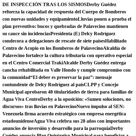
DE INSPECCIÓN TRAS LOS SISMOS
Derby Guédez
refuerza la capacidad de respuesta del Cuerpo de Bomberos
con nuevas unidades y equipamiento
Lluvias ponen a prueba el
plan preventivo: bucos y quebradas de Palavecino mantienen
su cauce sin incidencias
Presidenta (E) Delcy Rodríguez
condecora a delegaciones de rescate de siete países
Habilitado
Centro de Acopio en los Bomberos de Palavecino
Alcaldía de
Palavecino fortalece la cultura tributaria con operativo especial
en el Centro Comercial Traki
Alcalde Derby Guédez entrega
cancha rehabilitada en Valle Hondo y cumple compromiso con
la comunidad
“El deber es preservar la paz”: mensaje
contundente de Delcy Rodríguez al país
CLPP y Concejo
Municipal aprobaron 48 titularidades de tierra para familias de
Agua Viva Centro
Derby a la oposición: «Sumen soluciones, no
discursos» tras lluvias en Palavecino
Nuevo impulso al SEN:
Venezuela firma acuerdo estratégico con empresa energética
estadounidense
Agua Viva celebra sus 28 años con importantes
anuncios de inversión y desarrollo para la parroquia
Derby
Guédez anuncia Plan Quirúrgico Municipal para beneficiar a