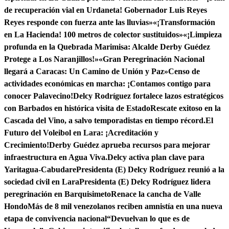
de recuperación vial en Urdaneta! Gobernador Luis Reyes
Reyes responde con fuerza ante las lluvias»
«¡Transformación
en La Hacienda! 100 metros de colector sustituidos»
«¡Limpieza
profunda en la Quebrada Marimisa: Alcalde Derby Guédez
Protege a Los Naranjillos!»
«Gran Peregrinación Nacional
llegará a Caracas: Un Camino de Unión y Paz»
Censo de
actividades económicas en marcha: ¡Contamos contigo para
conocer Palavecino!
Delcy Rodríguez fortalece lazos estratégicos
con Barbados en histórica visita de Estado
Rescate exitoso en la
Cascada del Vino, a salvo temporadistas en tiempo récord.
El
Futuro del Voleibol en Lara: ¡Acreditación y
Crecimiento!
Derby Guédez aprueba recursos para mejorar
infraestructura en Agua Viva.
Delcy activa plan clave para
Yaritagua-Cabudare
Presidenta (E) Delcy Rodríguez reunió a la
sociedad civil en Lara
Presidenta (E) Delcy Rodríguez lidera
peregrinación en Barquisimeto
Renace la cancha de Valle
Hondo
Más de 8 mil venezolanos reciben amnistía en una nueva
etapa de convivencia nacional
“Devuelvan lo que es de