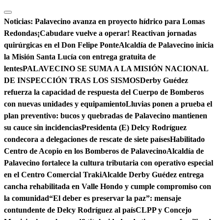
Saltar
al
Noticias:
Palavecino avanza en proyecto hídrico para Lomas
contenido
Redondas
¡Cabudare vuelve a operar! Reactivan jornadas
quirúrgicas en el Don Felipe Ponte
Alcaldía de Palavecino inicia
la Misión Santa Lucía con entrega gratuita de
lentes
PALAVECINO SE SUMA A LA MISIÓN NACIONAL
DE INSPECCIÓN TRAS LOS SISMOS
Derby Guédez
refuerza la capacidad de respuesta del Cuerpo de Bomberos
con nuevas unidades y equipamiento
Lluvias ponen a prueba el
plan preventivo: bucos y quebradas de Palavecino mantienen
su cauce sin incidencias
Presidenta (E) Delcy Rodríguez
condecora a delegaciones de rescate de siete países
Habilitado
Centro de Acopio en los Bomberos de Palavecino
Alcaldía de
Palavecino fortalece la cultura tributaria con operativo especial
en el Centro Comercial Traki
Alcalde Derby Guédez entrega
cancha rehabilitada en Valle Hondo y cumple compromiso con
la comunidad
“El deber es preservar la paz”: mensaje
contundente de Delcy Rodríguez al país
CLPP y Concejo