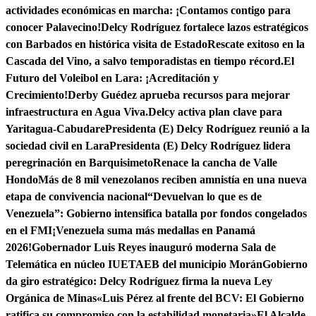
actividades económicas en marcha: ¡Contamos contigo para
conocer Palavecino!
Delcy Rodríguez fortalece lazos estratégicos
con Barbados en histórica visita de Estado
Rescate exitoso en la
Cascada del Vino, a salvo temporadistas en tiempo récord.
El
Futuro del Voleibol en Lara: ¡Acreditación y
Crecimiento!
Derby Guédez aprueba recursos para mejorar
infraestructura en Agua Viva.
Delcy activa plan clave para
Yaritagua-Cabudare
Presidenta (E) Delcy Rodríguez reunió a la
sociedad civil en Lara
Presidenta (E) Delcy Rodríguez lidera
peregrinación en Barquisimeto
Renace la cancha de Valle
Hondo
Más de 8 mil venezolanos reciben amnistía en una nueva
etapa de convivencia nacional
“Devuelvan lo que es de
Venezuela”: Gobierno intensifica batalla por fondos congelados
en el FMI
¡Venezuela suma más medallas en Panamá
2026!
Gobernador Luis Reyes inauguró moderna Sala de
Telemática en núcleo IUETAEB del municipio Morán
Gobierno
da giro estratégico: Delcy Rodríguez firma la nueva Ley
Orgánica de Minas
«Luis Pérez al frente del BCV: El Gobierno
ratifica su compromiso con la estabilidad monetaria»
El Alcalde