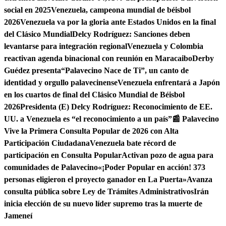
social en 2025
Venezuela, campeona mundial de béisbol
2026
Venezuela va por la gloria ante Estados Unidos en la final
del Clásico Mundial
Delcy Rodríguez: Sanciones deben
levantarse para integración regional
Venezuela y Colombia
reactivan agenda binacional con reunión en Maracaibo
Derby
Guédez presenta“Palavecino Nace de Ti”, un canto de
identidad y orgullo palavecinense
Venezuela enfrentará a Japón
en los cuartos de final del Clásico Mundial de Béisbol
2026
Presidenta (E) Delcy Rodríguez: Reconocimiento de EE.
UU. a Venezuela es “el reconocimiento a un país”
📰 Palavecino
Vive la Primera Consulta Popular de 2026 con Alta
Participación Ciudadana
Venezuela bate récord de
participación en Consulta Popular
Activan pozo de agua para
comunidades de Palavecino
«¡Poder Popular en acción! 373
personas eligieron el proyecto ganador en La Puerta»
Avanza
consulta pública sobre Ley de Trámites Administrativos
Irán
inicia elección de su nuevo líder supremo tras la muerte de
Jameneí