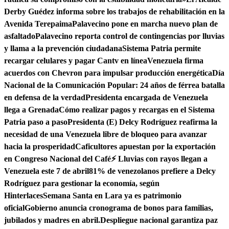
Derby Guédez informa sobre los trabajos de rehabilitación en la
Avenida Terepaima
Palavecino pone en marcha nuevo plan de
asfaltado
Palavecino reporta control de contingencias por lluvias
y llama a la prevención ciudadana
Sistema Patria permite
recargar celulares y pagar Cantv en línea
Venezuela firma
acuerdos con Chevron para impulsar producción energética
Día
Nacional de la Comunicación Popular: 24 años de férrea batalla
en defensa de la verdad
Presidenta encargada de Venezuela
llega a Grenada
Cómo realizar pagos y recargas en el Sistema
Patria paso a paso
Presidenta (E) Delcy Rodríguez reafirma la
necesidad de una Venezuela libre de bloqueo para avanzar
hacia la prosperidad
Caficultores apuestan por la exportación
en Congreso Nacional del Café
⚡ Lluvias con rayos llegan a
Venezuela este 7 de abril
81% de venezolanos prefiere a Delcy
Rodríguez para gestionar la economía, según
Hinterlaces
Semana Santa en Lara ya es patrimonio
oficial
Gobierno anuncia cronograma de bonos para familias,
jubilados y madres en abril.
Despliegue nacional garantiza paz