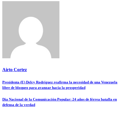
Airto Cortez
Presidenta (E) Delcy Rodríguez reafirma la necesidad de una Venezuela
Navegación
libre de bloqueo para avanzar hacia la prosperidad
de
Día Nacional de la Comunicación Popular: 24 años de férrea batalla en
entradas
defensa de la verdad