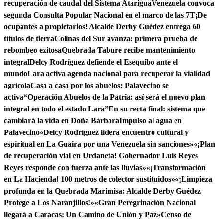
recuperación de caudal del Sistema Atarigua
Venezuela convoca
segunda Consulta Popular Nacional en el marco de las 7T
¡De
ocupantes a propietarios! Alcalde Derby Guédez entrega 60
títulos de tierra
Colinas del Sur avanza: primera prueba de
rebombeo exitosa
Quebrada Tabure recibe mantenimiento
integral
Delcy Rodríguez defiende el Esequibo ante el
mundo
Lara activa agenda nacional para recuperar la vialidad
agrícola
Casa a casa por los abuelos: Palavecino se
activa
“Operación Abuelos de la Patria: así será el nuevo plan
integral en todo el estado Lara”
En su recta final: sistema que
cambiará la vida en Doña Bárbara
Impulso al agua en
Palavecino
«Delcy Rodríguez lidera encuentro cultural y
espiritual en La Guaira por una Venezuela sin sanciones»
«¡Plan
de recuperación vial en Urdaneta! Gobernador Luis Reyes
Reyes responde con fuerza ante las lluvias»
«¡Transformación
en La Hacienda! 100 metros de colector sustituidos»
«¡Limpieza
profunda en la Quebrada Marimisa: Alcalde Derby Guédez
Protege a Los Naranjillos!»
«Gran Peregrinación Nacional
llegará a Caracas: Un Camino de Unión y Paz»
Censo de