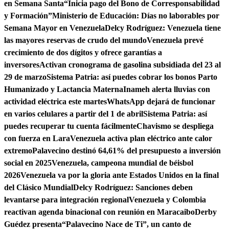
en Semana Santa
“Inicia pago del Bono de Corresponsabilidad
y Formación”
Ministerio de Educación: Días no laborables por
Semana Mayor en Venezuela
Delcy Rodríguez: Venezuela tiene
las mayores reservas de crudo del mundo
Venezuela prevé
crecimiento de dos dígitos y ofrece garantías a
inversores
Activan cronograma de gasolina subsidiada del 23 al
29 de marzo
Sistema Patria: así puedes cobrar los bonos Parto
Humanizado y Lactancia Materna
Inameh alerta lluvias con
actividad eléctrica este martes
WhatsApp dejará de funcionar
en varios celulares a partir del 1 de abril
Sistema Patria: así
puedes recuperar tu cuenta fácilmente
Chavismo se despliega
con fuerza en Lara
Venezuela activa plan eléctrico ante calor
extremo
Palavecino destinó 64,61% del presupuesto a inversión
social en 2025
Venezuela, campeona mundial de béisbol
2026
Venezuela va por la gloria ante Estados Unidos en la final
del Clásico Mundial
Delcy Rodríguez: Sanciones deben
levantarse para integración regional
Venezuela y Colombia
reactivan agenda binacional con reunión en Maracaibo
Derby
Guédez presenta“Palavecino Nace de Ti”, un canto de