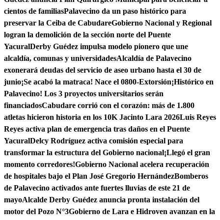
cientos de familias
Palavecino da un paso histórico para
preservar la Ceiba de Cabudare
Gobierno Nacional y Regional
logran la demolición de la sección norte del Puente
Yacural
Derby Guédez impulsa modelo pionero que une
alcaldía, comunas y universidades
Alcaldía de Palavecino
exonerará deudas del servicio de aseo urbano hasta el 30 de
junio
¡Se acabó la matraca! Nace el 0800-Extorsión
¡Histórico en
Palavecino! Los 3 proyectos universitarios serán
financiados
Cabudare corrió con el corazón: más de 1.800
atletas hicieron historia en los 10K Jacinto Lara 2026
Luis Reyes
Reyes activa plan de emergencia tras daños en el Puente
Yacural
Delcy Rodríguez activa comisión especial para
transformar la estructura del Gobierno nacional
¡Llegó el gran
momento corredores!
Gobierno Nacional acelera recuperación
de hospitales bajo el Plan José Gregorio Hernández
Bomberos
de Palavecino activados ante fuertes lluvias de este 21 de
mayo
Alcalde Derby Guédez anuncia pronta instalación del
motor del Pozo N°3
Gobierno de Lara e Hidroven avanzan en la