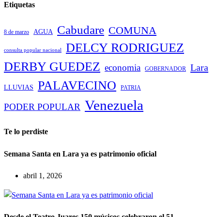
Etiquetas
Cabudare
COMUNA
AGUA
8 de marzo
DELCY RODRIGUEZ
consulta popular nacional
DERBY GUEDEZ
Lara
economia
GOBERNADOR
PALAVECINO
LLUVIAS
PATRIA
Venezuela
PODER POPULAR
Te lo perdiste
Semana Santa en Lara ya es patrimonio oficial
abril 1, 2026
Desde el Teatro Juares 150 músicos celebraron el 51