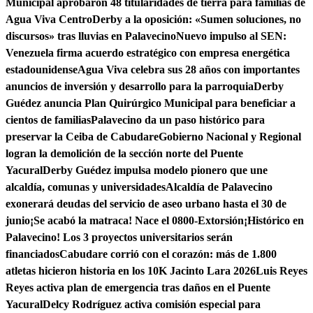
Municipal aprobaron 48 titularidades de tierra para familias de
Agua Viva Centro
Derby a la oposición: «Sumen soluciones, no
discursos» tras lluvias en Palavecino
Nuevo impulso al SEN:
Venezuela firma acuerdo estratégico con empresa energética
estadounidense
Agua Viva celebra sus 28 años con importantes
anuncios de inversión y desarrollo para la parroquia
Derby
Guédez anuncia Plan Quirúrgico Municipal para beneficiar a
cientos de familias
Palavecino da un paso histórico para
preservar la Ceiba de Cabudare
Gobierno Nacional y Regional
logran la demolición de la sección norte del Puente
Yacural
Derby Guédez impulsa modelo pionero que une
alcaldía, comunas y universidades
Alcaldía de Palavecino
exonerará deudas del servicio de aseo urbano hasta el 30 de
junio
¡Se acabó la matraca! Nace el 0800-Extorsión
¡Histórico en
Palavecino! Los 3 proyectos universitarios serán
financiados
Cabudare corrió con el corazón: más de 1.800
atletas hicieron historia en los 10K Jacinto Lara 2026
Luis Reyes
Reyes activa plan de emergencia tras daños en el Puente
Yacural
Delcy Rodríguez activa comisión especial para