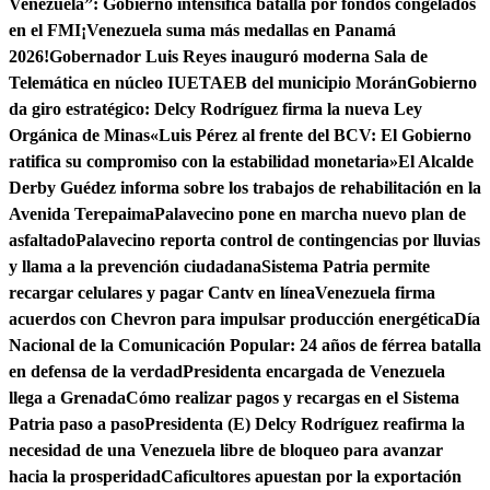
Venezuela”: Gobierno intensifica batalla por fondos congelados
en el FMI
¡Venezuela suma más medallas en Panamá
2026!
Gobernador Luis Reyes inauguró moderna Sala de
Telemática en núcleo IUETAEB del municipio Morán
Gobierno
da giro estratégico: Delcy Rodríguez firma la nueva Ley
Orgánica de Minas
«Luis Pérez al frente del BCV: El Gobierno
ratifica su compromiso con la estabilidad monetaria»
El Alcalde
Derby Guédez informa sobre los trabajos de rehabilitación en la
Avenida Terepaima
Palavecino pone en marcha nuevo plan de
asfaltado
Palavecino reporta control de contingencias por lluvias
y llama a la prevención ciudadana
Sistema Patria permite
recargar celulares y pagar Cantv en línea
Venezuela firma
acuerdos con Chevron para impulsar producción energética
Día
Nacional de la Comunicación Popular: 24 años de férrea batalla
en defensa de la verdad
Presidenta encargada de Venezuela
llega a Grenada
Cómo realizar pagos y recargas en el Sistema
Patria paso a paso
Presidenta (E) Delcy Rodríguez reafirma la
necesidad de una Venezuela libre de bloqueo para avanzar
hacia la prosperidad
Caficultores apuestan por la exportación