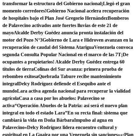
transformar la estructura del Gobierno nacional
¡Llegó el gran
momento corredores!
Gobierno Nacional acelera recuperación
de hospitales bajo el Plan José Gregorio Hernández
Bomberos
de Palavecino activados ante fuertes lluvias de este 21 de
mayo
Alcalde Derby Guédez anuncia pronta instalación del
motor del Pozo N°3
Gobierno de Lara e Hidroven avanzan en la
recuperación de caudal del Sistema Atarigua
Venezuela convoca
segunda Consulta Popular Nacional en el marco de las 7T
¡De
ocupantes a propietarios! Alcalde Derby Guédez entrega 60
títulos de tierra
Colinas del Sur avanza: primera prueba de
rebombeo exitosa
Quebrada Tabure recibe mantenimiento
integral
Delcy Rodríguez defiende el Esequibo ante el
mundo
Lara activa agenda nacional para recuperar la vialidad
agrícola
Casa a casa por los abuelos: Palavecino se
activa
“Operación Abuelos de la Patria: así será el nuevo plan
integral en todo el estado Lara”
En su recta final: sistema que
cambiará la vida en Doña Bárbara
Impulso al agua en
Palavecino
«Delcy Rodríguez lidera encuentro cultural y
espiritual en La Guaira por una Venezuela sin sanciones»
«¡Plan