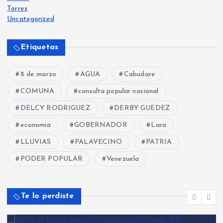
d
Torres
Uncategorized
e
Etiquetas
e
8 de marzo
AGUA
Cabudare
n
COMUNA
consulta popular nacional
t
DELCY RODRIGUEZ
DERBY GUEDEZ
r
economia
GOBERNADOR
Lara
LLUVIAS
PALAVECINO
PATRIA
a
PODER POPULAR
Venezuela
d
Te lo perdiste
a