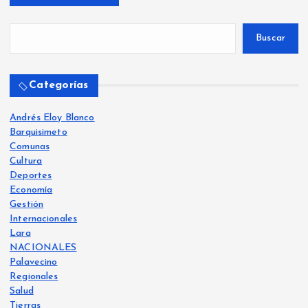
a
Buscar
g
i
Categorías
n
Andrés Eloy Blanco
Barquisimeto
a
Comunas
Cultura
Deportes
c
Economía
Gestión
i
Internacionales
Lara
ó
NACIONALES
Palavecino
Regionales
n
Salud
Tierras