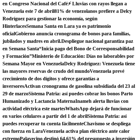
en Congreso Nacional del Café
⚡ Lluvias con rayos llegan a
Venezuela este 7 de abril
81% de venezolanos prefiere a Delcy
Rodríguez para gestionar la economía, según
Hinterlaces
Semana Santa en Lara ya es patrimonio
oficial
Gobierno anuncia cronograma de bonos para familias,
jubilados y madres en abril.
Despliegue nacional garantiza paz
en Semana Santa
“Inicia pago del Bono de Corresponsabilidad
y Formación”
Ministerio de Educación: Días no laborables por
Semana Mayor en Venezuela
Delcy Rodríguez: Venezuela tiene
las mayores reservas de crudo del mundo
Venezuela prevé
crecimiento de dos dígitos y ofrece garantías a
inversores
Activan cronograma de gasolina subsidiada del 23 al
29 de marzo
Sistema Patria: así puedes cobrar los bonos Parto
Humanizado y Lactancia Materna
Inameh alerta lluvias con
actividad eléctrica este martes
WhatsApp dejará de funcionar
en varios celulares a partir del 1 de abril
Sistema Patria: así
puedes recuperar tu cuenta fácilmente
Chavismo se despliega
con fuerza en Lara
Venezuela activa plan eléctrico ante calor
extremo
Palavecino destinó 64,61% del presupuesto a inversión