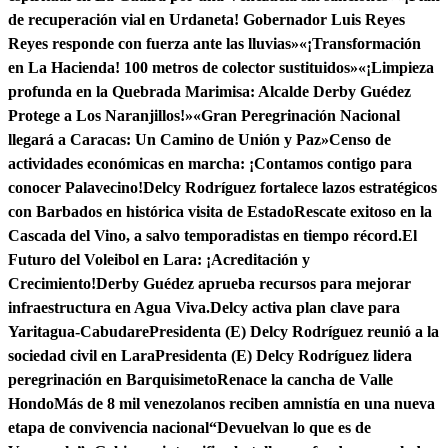
de recuperación vial en Urdaneta! Gobernador Luis Reyes
Reyes responde con fuerza ante las lluvias»
«¡Transformación
en La Hacienda! 100 metros de colector sustituidos»
«¡Limpieza
profunda en la Quebrada Marimisa: Alcalde Derby Guédez
Protege a Los Naranjillos!»
«Gran Peregrinación Nacional
llegará a Caracas: Un Camino de Unión y Paz»
Censo de
actividades económicas en marcha: ¡Contamos contigo para
conocer Palavecino!
Delcy Rodríguez fortalece lazos estratégicos
con Barbados en histórica visita de Estado
Rescate exitoso en la
Cascada del Vino, a salvo temporadistas en tiempo récord.
El
Futuro del Voleibol en Lara: ¡Acreditación y
Crecimiento!
Derby Guédez aprueba recursos para mejorar
infraestructura en Agua Viva.
Delcy activa plan clave para
Yaritagua-Cabudare
Presidenta (E) Delcy Rodríguez reunió a la
sociedad civil en Lara
Presidenta (E) Delcy Rodríguez lidera
peregrinación en Barquisimeto
Renace la cancha de Valle
Hondo
Más de 8 mil venezolanos reciben amnistía en una nueva
etapa de convivencia nacional
“Devuelvan lo que es de