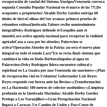
recuperación de caudal del Sistema Atarigua
Venezuela convoca
segunda Consulta Popular Nacional en el marco de las 7T
¡De
ocupantes a propietarios! Alcalde Derby Guédez entrega 60
títulos de tierra
Colinas del Sur avanza: primera prueba de
rebombeo exitosa
Quebrada Tabure recibe mantenimiento
integral
Delcy Rodríguez defiende el Esequibo ante el
mundo
Lara activa agenda nacional para recuperar la vialidad
agrícola
Casa a casa por los abuelos: Palavecino se
activa
“Operación Abuelos de la Patria: así será el nuevo plan
integral en todo el estado Lara”
En su recta final: sistema que
cambiará la vida en Doña Bárbara
Impulso al agua en
Palavecino
«Delcy Rodríguez lidera encuentro cultural y
espiritual en La Guaira por una Venezuela sin sanciones»
«¡Plan
de recuperación vial en Urdaneta! Gobernador Luis Reyes
Reyes responde con fuerza ante las lluvias»
«¡Transformación
en La Hacienda! 100 metros de colector sustituidos»
«¡Limpieza
profunda en la Quebrada Marimisa: Alcalde Derby Guédez
Protege a Los Naranjillos!»
«Gran Peregrinación Nacional
llegará a Caracas: Un Camino de Unión y Paz»
Censo de