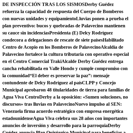
DE INSPECCIÓN TRAS LOS SISMOS
Derby Guédez
refuerza la capacidad de respuesta del Cuerpo de Bomberos
con nuevas unidades y equipamiento
Lluvias ponen a prueba el
plan preventivo: bucos y quebradas de Palavecino mantienen
su cauce sin incidencias
Presidenta (E) Delcy Rodríguez
condecora a delegaciones de rescate de siete países
Habilitado
Centro de Acopio en los Bomberos de Palavecino
Alcaldía de
Palavecino fortalece la cultura tributaria con operativo especial
en el Centro Comercial Traki
Alcalde Derby Guédez entrega
cancha rehabilitada en Valle Hondo y cumple compromiso con
la comunidad
“El deber es preservar la paz”: mensaje
contundente de Delcy Rodríguez al país
CLPP y Concejo
Municipal aprobaron 48 titularidades de tierra para familias de
Agua Viva Centro
Derby a la oposición: «Sumen soluciones, no
discursos» tras lluvias en Palavecino
Nuevo impulso al SEN:
Venezuela firma acuerdo estratégico con empresa energética
estadounidense
Agua Viva celebra sus 28 años con importantes
anuncios de inversión y desarrollo para la parroquia
Derby
Guédez anuncia Plan Quirúrgico Municipal para beneficiar a