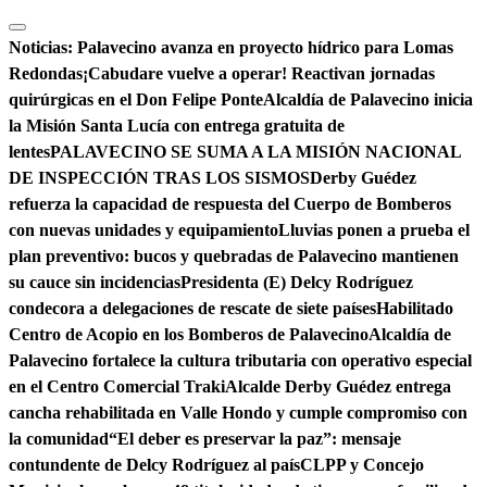
Saltar
al
Noticias:
Palavecino avanza en proyecto hídrico para Lomas
contenido
Redondas
¡Cabudare vuelve a operar! Reactivan jornadas
quirúrgicas en el Don Felipe Ponte
Alcaldía de Palavecino inicia
la Misión Santa Lucía con entrega gratuita de
lentes
PALAVECINO SE SUMA A LA MISIÓN NACIONAL
DE INSPECCIÓN TRAS LOS SISMOS
Derby Guédez
refuerza la capacidad de respuesta del Cuerpo de Bomberos
con nuevas unidades y equipamiento
Lluvias ponen a prueba el
plan preventivo: bucos y quebradas de Palavecino mantienen
su cauce sin incidencias
Presidenta (E) Delcy Rodríguez
condecora a delegaciones de rescate de siete países
Habilitado
Centro de Acopio en los Bomberos de Palavecino
Alcaldía de
Palavecino fortalece la cultura tributaria con operativo especial
en el Centro Comercial Traki
Alcalde Derby Guédez entrega
cancha rehabilitada en Valle Hondo y cumple compromiso con
la comunidad
“El deber es preservar la paz”: mensaje
contundente de Delcy Rodríguez al país
CLPP y Concejo