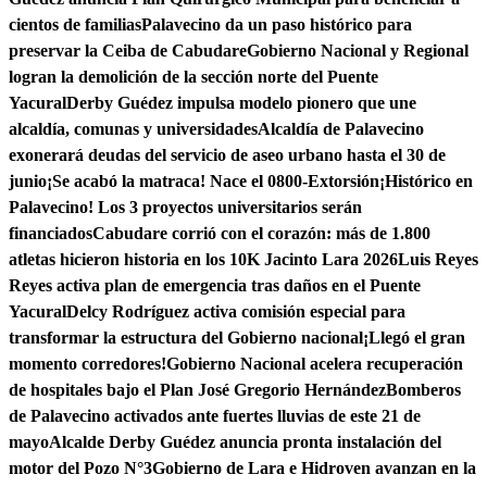
cientos de familias
Palavecino da un paso histórico para
preservar la Ceiba de Cabudare
Gobierno Nacional y Regional
logran la demolición de la sección norte del Puente
Yacural
Derby Guédez impulsa modelo pionero que une
alcaldía, comunas y universidades
Alcaldía de Palavecino
exonerará deudas del servicio de aseo urbano hasta el 30 de
junio
¡Se acabó la matraca! Nace el 0800-Extorsión
¡Histórico en
Palavecino! Los 3 proyectos universitarios serán
financiados
Cabudare corrió con el corazón: más de 1.800
atletas hicieron historia en los 10K Jacinto Lara 2026
Luis Reyes
Reyes activa plan de emergencia tras daños en el Puente
Yacural
Delcy Rodríguez activa comisión especial para
transformar la estructura del Gobierno nacional
¡Llegó el gran
momento corredores!
Gobierno Nacional acelera recuperación
de hospitales bajo el Plan José Gregorio Hernández
Bomberos
de Palavecino activados ante fuertes lluvias de este 21 de
mayo
Alcalde Derby Guédez anuncia pronta instalación del
motor del Pozo N°3
Gobierno de Lara e Hidroven avanzan en la