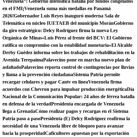
Venezuela”: Gobierno intensifica batalla por fondos congelados
en el FMI
¡Venezuela suma más medallas en Panamá
2026!
Gobernador Luis Reyes inauguró moderna Sala de
Telemática en núcleo IUETAEB del municipio Morán
Gobierno
da giro estratégico: Delcy Rodríguez firma la nueva Ley
Orgánica de Minas
«Luis Pérez al frente del BCV: El Gobierno
ratifica su compromiso con la estabilidad monetaria»
El Alcalde
Derby Guédez informa sobre los trabajos de rehabilitación en la
Avenida Terepaima
Palavecino pone en marcha nuevo plan de
asfaltado
Palavecino reporta control de contingencias por lluvias
y llama a la prevención ciudadana
Sistema Patria permite
recargar celulares y pagar Cantv en línea
Venezuela firma
acuerdos con Chevron para impulsar producción energética
Día
Nacional de la Comunicación Popular: 24 años de férrea batalla
en defensa de la verdad
Presidenta encargada de Venezuela
llega a Grenada
Cómo realizar pagos y recargas en el Sistema
Patria paso a paso
Presidenta (E) Delcy Rodríguez reafirma la
necesidad de una Venezuela libre de bloqueo para avanzar
hacia la prosperidad
Caficultores apuestan por la exportación