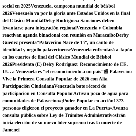
social en 2025
Venezuela, campeona mundial de béisbol
2026
Venezuela va por la gloria ante Estados Unidos en la final
del Clásico Mundial
Delcy Rodríguez: Sanciones deben
levantarse para integración regional
Venezuela y Colombia
reactivan agenda binacional con reunión en Maracaibo
Derby
Guédez presenta“Palavecino Nace de Ti”, un canto de
identidad y orgullo palavecinense
Venezuela enfrentará a Japón
en los cuartos de final del Clásico Mundial de Béisbol
2026
Presidenta (E) Delcy Rodríguez: Reconocimiento de EE.
UU. a Venezuela es “el reconocimiento a un país”
📰 Palavecino
Vive la Primera Consulta Popular de 2026 con Alta
Participación Ciudadana
Venezuela bate récord de
participación en Consulta Popular
Activan pozo de agua para
comunidades de Palavecino
«¡Poder Popular en acción! 373
personas eligieron el proyecto ganador en La Puerta»
Avanza
consulta pública sobre Ley de Trámites Administrativos
Irán
inicia elección de su nuevo líder supremo tras la muerte de
Jameneí