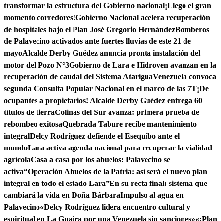
transformar la estructura del Gobierno nacional
¡Llegó el gran
momento corredores!
Gobierno Nacional acelera recuperación
de hospitales bajo el Plan José Gregorio Hernández
Bomberos
de Palavecino activados ante fuertes lluvias de este 21 de
mayo
Alcalde Derby Guédez anuncia pronta instalación del
motor del Pozo N°3
Gobierno de Lara e Hidroven avanzan en la
recuperación de caudal del Sistema Atarigua
Venezuela convoca
segunda Consulta Popular Nacional en el marco de las 7T
¡De
ocupantes a propietarios! Alcalde Derby Guédez entrega 60
títulos de tierra
Colinas del Sur avanza: primera prueba de
rebombeo exitosa
Quebrada Tabure recibe mantenimiento
integral
Delcy Rodríguez defiende el Esequibo ante el
mundo
Lara activa agenda nacional para recuperar la vialidad
agrícola
Casa a casa por los abuelos: Palavecino se
activa
“Operación Abuelos de la Patria: así será el nuevo plan
integral en todo el estado Lara”
En su recta final: sistema que
cambiará la vida en Doña Bárbara
Impulso al agua en
Palavecino
«Delcy Rodríguez lidera encuentro cultural y
espiritual en La Guaira por una Venezuela sin sanciones»
«¡Plan