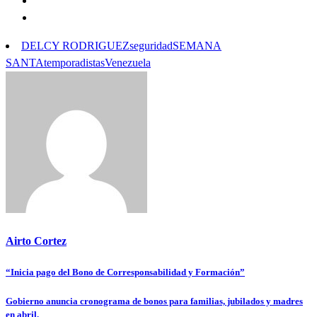
DELCY RODRIGUEZ
seguridad
SEMANA
SANTA
temporadistas
Venezuela
Airto Cortez
“Inicia pago del Bono de Corresponsabilidad y Formación”
Navegación
de
Gobierno anuncia cronograma de bonos para familias, jubilados y madres
en abril.