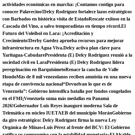
actividades económicas en marcha: ¡Contamos contigo para
conocer Palavecino!
Delcy Rodríguez fortalece lazos estratégicos
con Barbados en histórica visita de Estado
Rescate exitoso en la
Cascada del Vino, a salvo temporadistas en tiempo récord.
El
Futuro del Voleibol en Lara: ¡Acreditación y
Crecimiento!
Derby Guédez aprueba recursos para mejorar
infraestructura en Agua Viva.
Delcy activa plan clave para
Yaritagua-Cabudare
Presidenta (E) Delcy Rodríguez reunió a la
sociedad civil en Lara
Presidenta (E) Delcy Rodríguez lidera
peregrinación en Barquisimeto
Renace la cancha de Valle
Hondo
Más de 8 mil venezolanos reciben amnistía en una nueva
etapa de convivencia nacional
“Devuelvan lo que es de
Venezuela”: Gobierno intensifica batalla por fondos congelados
en el FMI
¡Venezuela suma más medallas en Panamá
2026!
Gobernador Luis Reyes inauguró moderna Sala de
Telemática en núcleo IUETAEB del municipio Morán
Gobierno
da giro estratégico: Delcy Rodríguez firma la nueva Ley
Orgánica de Minas
«Luis Pérez al frente del BCV: El Gobierno
ratifica su compromiso con la estabilidad monetaria»
El Alcalde