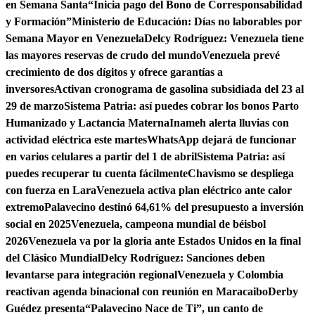
en Semana Santa
“Inicia pago del Bono de Corresponsabilidad
y Formación”
Ministerio de Educación: Días no laborables por
Semana Mayor en Venezuela
Delcy Rodríguez: Venezuela tiene
las mayores reservas de crudo del mundo
Venezuela prevé
crecimiento de dos dígitos y ofrece garantías a
inversores
Activan cronograma de gasolina subsidiada del 23 al
29 de marzo
Sistema Patria: así puedes cobrar los bonos Parto
Humanizado y Lactancia Materna
Inameh alerta lluvias con
actividad eléctrica este martes
WhatsApp dejará de funcionar
en varios celulares a partir del 1 de abril
Sistema Patria: así
puedes recuperar tu cuenta fácilmente
Chavismo se despliega
con fuerza en Lara
Venezuela activa plan eléctrico ante calor
extremo
Palavecino destinó 64,61% del presupuesto a inversión
social en 2025
Venezuela, campeona mundial de béisbol
2026
Venezuela va por la gloria ante Estados Unidos en la final
del Clásico Mundial
Delcy Rodríguez: Sanciones deben
levantarse para integración regional
Venezuela y Colombia
reactivan agenda binacional con reunión en Maracaibo
Derby
Guédez presenta“Palavecino Nace de Ti”, un canto de