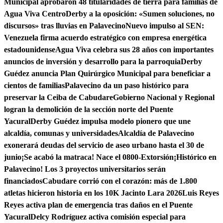
Municipal aprobaron 48 titularidades de tierra para familias de
Agua Viva Centro
Derby a la oposición: «Sumen soluciones, no
discursos» tras lluvias en Palavecino
Nuevo impulso al SEN:
Venezuela firma acuerdo estratégico con empresa energética
estadounidense
Agua Viva celebra sus 28 años con importantes
anuncios de inversión y desarrollo para la parroquia
Derby
Guédez anuncia Plan Quirúrgico Municipal para beneficiar a
cientos de familias
Palavecino da un paso histórico para
preservar la Ceiba de Cabudare
Gobierno Nacional y Regional
logran la demolición de la sección norte del Puente
Yacural
Derby Guédez impulsa modelo pionero que une
alcaldía, comunas y universidades
Alcaldía de Palavecino
exonerará deudas del servicio de aseo urbano hasta el 30 de
junio
¡Se acabó la matraca! Nace el 0800-Extorsión
¡Histórico en
Palavecino! Los 3 proyectos universitarios serán
financiados
Cabudare corrió con el corazón: más de 1.800
atletas hicieron historia en los 10K Jacinto Lara 2026
Luis Reyes
Reyes activa plan de emergencia tras daños en el Puente
Yacural
Delcy Rodríguez activa comisión especial para