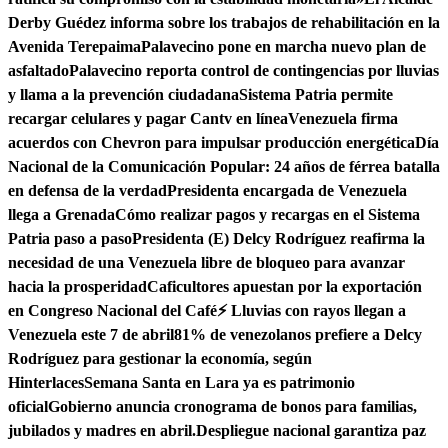
Derby Guédez informa sobre los trabajos de rehabilitación en la
Avenida Terepaima
Palavecino pone en marcha nuevo plan de
asfaltado
Palavecino reporta control de contingencias por lluvias
y llama a la prevención ciudadana
Sistema Patria permite
recargar celulares y pagar Cantv en línea
Venezuela firma
acuerdos con Chevron para impulsar producción energética
Día
Nacional de la Comunicación Popular: 24 años de férrea batalla
en defensa de la verdad
Presidenta encargada de Venezuela
llega a Grenada
Cómo realizar pagos y recargas en el Sistema
Patria paso a paso
Presidenta (E) Delcy Rodríguez reafirma la
necesidad de una Venezuela libre de bloqueo para avanzar
hacia la prosperidad
Caficultores apuestan por la exportación
en Congreso Nacional del Café
⚡ Lluvias con rayos llegan a
Venezuela este 7 de abril
81% de venezolanos prefiere a Delcy
Rodríguez para gestionar la economía, según
Hinterlaces
Semana Santa en Lara ya es patrimonio
oficial
Gobierno anuncia cronograma de bonos para familias,
jubilados y madres en abril.
Despliegue nacional garantiza paz