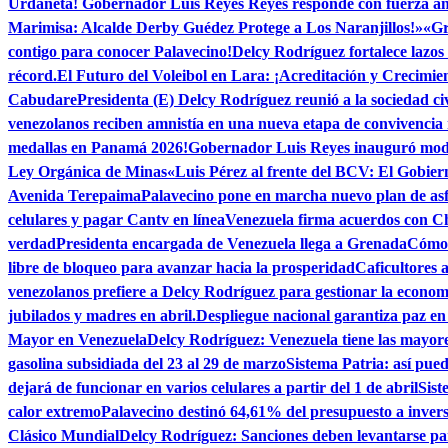
Urdaneta! Gobernador Luis Reyes Reyes responde con fuerza ante
Marimisa: Alcalde Derby Guédez Protege a Los Naranjillos!»
«Gr
contigo para conocer Palavecino!
Delcy Rodríguez fortalece lazos 
récord.
El Futuro del Voleibol en Lara: ¡Acreditación y Crecimie
Cabudare
Presidenta (E) Delcy Rodríguez reunió a la sociedad ci
venezolanos reciben amnistía en una nueva etapa de convivencia
medallas en Panamá 2026!
Gobernador Luis Reyes inauguró mod
Ley Orgánica de Minas
«Luis Pérez al frente del BCV: El Gobier
Avenida Terepaima
Palavecino pone en marcha nuevo plan de as
celulares y pagar Cantv en línea
Venezuela firma acuerdos con C
verdad
Presidenta encargada de Venezuela llega a Grenada
Cómo 
libre de bloqueo para avanzar hacia la prosperidad
Caficultores 
venezolanos prefiere a Delcy Rodríguez para gestionar la econom
jubilados y madres en abril.
Despliegue nacional garantiza paz e
Mayor en Venezuela
Delcy Rodríguez: Venezuela tiene las mayor
gasolina subsidiada del 23 al 29 de marzo
Sistema Patria: así pu
dejará de funcionar en varios celulares a partir del 1 de abril
Sist
calor extremo
Palavecino destinó 64,61% del presupuesto a invers
Clásico Mundial
Delcy Rodríguez: Sanciones deben levantarse par