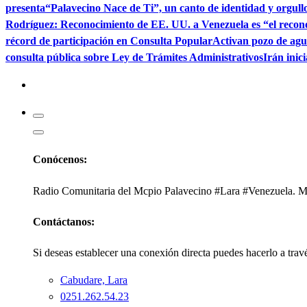
presenta“Palavecino Nace de Ti”, un canto de identidad y orgull
Rodríguez: Reconocimiento de EE. UU. a Venezuela es “el recon
récord de participación en Consulta Popular
Activan pozo de ag
consulta pública sobre Ley de Trámites Administrativos
Irán inic
Kabudari
Conócenos:
Radio Comunitaria del Mcpio Palavecino #Lara #Venezuela. Mi
Contáctanos:
Si deseas establecer una conexión directa puedes hacerlo a trav
Cabudare, Lara
0251.262.54.23