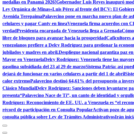
medallas en Panamá 2026!
Gobernador Luis Reyes inauguró mod
Ley Orgánica de Minas
«Luis Pérez al frente del BCV: El Gobier
Avenida Terepaima
Palavecino pone en marcha nuevo plan de as
celulares y pagar Cantv en línea
Venezuela firma acuerdos con C
verdad
Presidenta encargada de Venezuela llega a Grenada
Cómo 
libre de bloqueo para avanzar hacia la prosperidad
Caficultores 
venezolanos prefiere a Delcy Rodríguez para gestionar la econom
jubilados y madres en abril.
Despliegue nacional garantiza paz e
Mayor en Venezuela
Delcy Rodríguez: Venezuela tiene las mayor
gasolina subsidiada del 23 al 29 de marzo
Sistema Patria: así pu
dejará de funcionar en varios celulares a partir del 1 de abril
Sist
calor extremo
Palavecino destinó 64,61% del presupuesto a invers
Clásico Mundial
Delcy Rodríguez: Sanciones deben levantarse par
presenta“Palavecino Nace de Ti”, un canto de identidad y orgull
Rodríguez: Reconocimiento de EE. UU. a Venezuela es “el recon
récord de participación en Consulta Popular
Activan pozo de ag
consulta pública sobre Ley de Trámites Administrativos
Irán inic