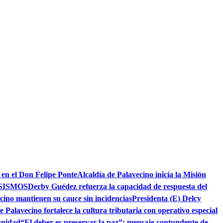
 en el Don Felipe Ponte
Alcaldía de Palavecino inicia la Misión
SISMOS
Derby Guédez refuerza la capacidad de respuesta del
cino mantienen su cauce sin incidencias
Presidenta (E) Delcy
e Palavecino fortalece la cultura tributaria con operativo especial
unidad
“El deber es preservar la paz”: mensaje contundente de