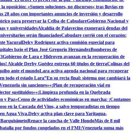
la oposición: «Sumen soluciones, no discursos» tras lluvias en
s 28 años con importantes anuncios de inversión y desarrollo
tórico para preservar la Ceiba de Cabudare
Gobierno Nacional y
as y universidades
Alcaldía de Palavecino exonerará deudas del
niversitarios serán financiados
Cabudare corrió con el corazón:
nte Yacural
Delcy Rodríguez activa comisión especial para
pitales bajo el Plan José Gregorio Hernández
Bomberos de
°3
Gobierno de Lara e Hidroven avanzan en la recuperación de
ios! Alcalde Derby Guédez entrega 60 títulos de tierra
Colinas del
quibo ante el mundo
Lara activa agenda nacional para recuperar
 en todo el estado Lara”
En su recta final: sistema que cambiará la
 Venezuela sin sanciones»
«¡Plan de recuperación vial en
ctor sustituidos»
«¡Limpieza profunda en la Quebrada
ón y Paz»
Censo de actividades económicas en marcha: ¡Contamos
toso en la Cascada del Vino, a salvo temporadistas en tiempo
 en Agua Viva.
Delcy activa plan clave para Yaritagua-
n Barquisimeto
Renace la cancha de Valle Hondo
Más de 8 mil
 batalla por fondos congelados en el FMI
¡Venezuela suma más