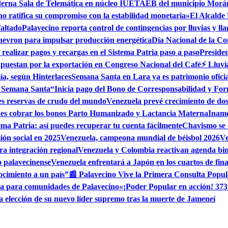
erna Sala de Telemática en núcleo IUETAEB del municipio Morá
no ratifica su compromiso con la estabilidad monetaria»
El Alcalde
faltado
Palavecino reporta control de contingencias por lluvias y l
hevron para impulsar producción energética
Día Nacional de la Co
realizar pagos y recargas en el Sistema Patria paso a paso
Preside
apuestan por la exportación en Congreso Nacional del Café
⚡ Lluvi
ía, según Hinterlaces
Semana Santa en Lara ya es patrimonio oficia
n Semana Santa
“Inicia pago del Bono de Corresponsabilidad y Fo
es reservas de crudo del mundo
Venezuela prevé crecimiento de dos 
edes cobrar los bonos Parto Humanizado y Lactancia Materna
Iname
ema Patria: así puedes recuperar tu cuenta fácilmente
Chavismo se 
ión social en 2025
Venezuela, campeona mundial de béisbol 2026
Ve
a integración regional
Venezuela y Colombia reactivan agenda bi
o palavecinense
Venezuela enfrentará a Japón en los cuartos de fin
ocimiento a un país”
📰 Palavecino Vive la Primera Consulta Popul
ua para comunidades de Palavecino
«¡Poder Popular en acción! 373
ia elección de su nuevo líder supremo tras la muerte de Jameneí