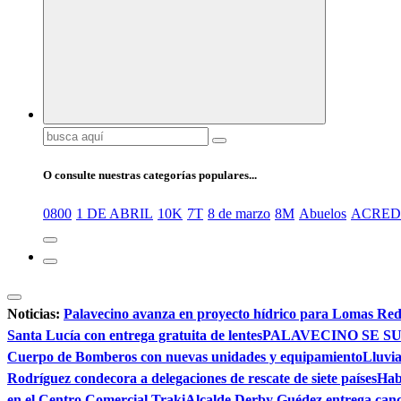
Buscar:
O consulte nuestras categorías populares...
0800
1 DE ABRIL
10K
7T
8 de marzo
8M
Abuelos
ACRED
Noticias:
Palavecino avanza en proyecto hídrico para Lomas Re
Santa Lucía con entrega gratuita de lentes
PALAVECINO SE SU
Cuerpo de Bomberos con nuevas unidades y equipamiento
Lluvia
Rodríguez condecora a delegaciones de rescate de siete países
Hab
en el Centro Comercial Traki
Alcalde Derby Guédez entrega canc