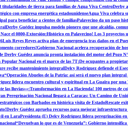
itularidades de tierra para familias de Agua Viva Centro
Derby a 
tégico con empresa energética estadounidense
Agua Viva celebra su
l para beneficiar a cientos de familias
Palavecino da un paso his
ral
Derby Guédez impulsa modelo pionero que une alcaldía, comun
 Nace el 0800-Extorsión
¡Histórico en Palavecino! Los 3 proyectos u
26
Luis Reyes Reyes activa plan de emergencia tras daños en el Pue
momento corredores!
Gobierno Nacional acelera recuperación de hos
de Derby Guédez anuncia pronta instalación del motor del Pozo N
Popular Nacional en el marco de las 7T
¡De ocupantes a propietar
e recibe mantenimiento integral
Delcy Rodríguez defiende el Ese
iva
“Operación Abuelos de la Patria: así será el nuevo plan integral
guez lidera encuentro cultural y espiritual en La Guaira por una
 las lluvias»
«¡Transformación en La Hacienda! 100 metros de cole
an Peregrinación Nacional llegará a Caracas: Un Camino de Uni
estratégicos con Barbados en histórica visita de Estado
Rescate exi
nto!
Derby Guédez aprueba recursos para mejorar infraestructura
vil en Lara
Presidenta (E) Delcy Rodríguez lidera peregrinación e
 nacional
“Devuelvan lo que es de Venezuela”: Gobierno intensifica