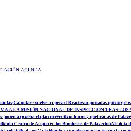
ITACIÓN
AGENDA
dondas
¡Cabudare vuelve a operar! Reactivan jornadas quirúrgicas
MA A LA MISIÓN NACIONAL DE INSPECCIÓN TRAS LOS 
s ponen a prueba el plan preventivo: bucos y quebradas de Palave
ilitado Centro de Acopio en los Bomberos de Palavecino
Alcaldía d
ha rehabilitada en Valle Hondo y cumple compromiso con la com