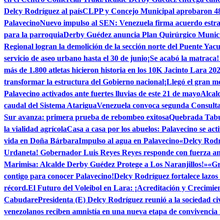
Delcy Rodríguez al país
CLPP y Concejo Municipal aprobaron 48 t
Palavecino
Nuevo impulso al SEN: Venezuela firma acuerdo estra
para la parroquia
Derby Guédez anuncia Plan Quirúrgico Municipa
Regional logran la demolición de la sección norte del Puente Yacu
servicio de aseo urbano hasta el 30 de junio
¡Se acabó la matraca!
más de 1.800 atletas hicieron historia en los 10K Jacinto Lara 20
transformar la estructura del Gobierno nacional
¡Llegó el gran 
Palavecino activados ante fuertes lluvias de este 21 de mayo
Alcal
caudal del Sistema Atarigua
Venezuela convoca segunda Consulta 
Sur avanza: primera prueba de rebombeo exitosa
Quebrada Tabur
la vialidad agrícola
Casa a casa por los abuelos: Palavecino se act
vida en Doña Bárbara
Impulso al agua en Palavecino
«Delcy Rodrí
Urdaneta! Gobernador Luis Reyes Reyes responde con fuerza ante
Marimisa: Alcalde Derby Guédez Protege a Los Naranjillos!»
«Gr
contigo para conocer Palavecino!
Delcy Rodríguez fortalece lazos 
récord.
El Futuro del Voleibol en Lara: ¡Acreditación y Crecimie
Cabudare
Presidenta (E) Delcy Rodríguez reunió a la sociedad ci
venezolanos reciben amnistía en una nueva etapa de convivencia