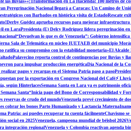
 las lluvias»
«¡Transformación en La Hacienda! 100 metros de cole
an Peregrinación Nacional llegará a Caracas: Un Camino de Uni
estratégicos con Barbados en histórica visita de Estado
Rescate exi
nto!
Derby Guédez aprueba recursos para mejorar infraestructura
vil en Lara
Presidenta (E) Delcy Rodríguez lidera peregrinación e
 nacional
“Devuelvan lo que es de Venezuela”: Gobierno intensifica
erna Sala de Telemática en núcleo IUETAEB del municipio Morá
no ratifica su compromiso con la estabilidad monetaria»
El Alcalde
faltado
Palavecino reporta control de contingencias por lluvias y l
hevron para impulsar producción energética
Día Nacional de la Co
realizar pagos y recargas en el Sistema Patria paso a paso
Preside
apuestan por la exportación en Congreso Nacional del Café
⚡ Lluvi
ía, según Hinterlaces
Semana Santa en Lara ya es patrimonio oficia
n Semana Santa
“Inicia pago del Bono de Corresponsabilidad y Fo
es reservas de crudo del mundo
Venezuela prevé crecimiento de dos 
edes cobrar los bonos Parto Humanizado y Lactancia Materna
Iname
ema Patria: así puedes recuperar tu cuenta fácilmente
Chavismo se 
ión social en 2025
Venezuela, campeona mundial de béisbol 2026
Ve
a integración regional
Venezuela y Colombia reactivan agenda bi