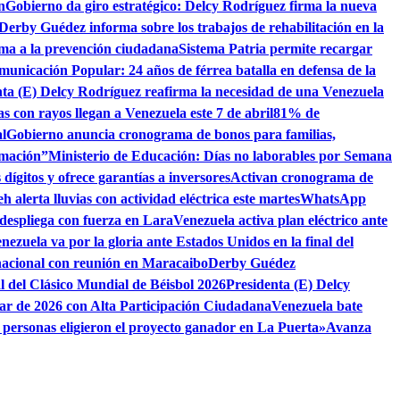
n
Gobierno da giro estratégico: Delcy Rodríguez firma la nueva
 Derby Guédez informa sobre los trabajos de rehabilitación en la
lama a la prevención ciudadana
Sistema Patria permite recargar
municación Popular: 24 años de férrea batalla en defensa de la
nta (E) Delcy Rodríguez reafirma la necesidad de una Venezuela
as con rayos llegan a Venezuela este 7 de abril
81% de
l
Gobierno anuncia cronograma de bonos para familias,
rmación”
Ministerio de Educación: Días no laborables por Semana
dígitos y ofrece garantías a inversores
Activan cronograma de
h alerta lluvias con actividad eléctrica este martes
WhatsApp
despliega con fuerza en Lara
Venezuela activa plan eléctrico ante
nezuela va por la gloria ante Estados Unidos en la final del
nacional con reunión en Maracaibo
Derby Guédez
al del Clásico Mundial de Béisbol 2026
Presidenta (E) Delcy
ar de 2026 con Alta Participación Ciudadana
Venezuela bate
 personas eligieron el proyecto ganador en La Puerta»
Avanza