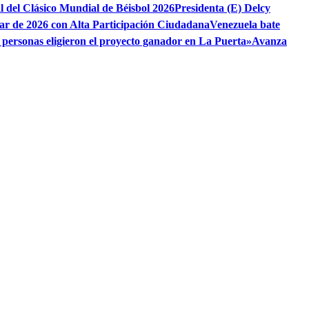
al del Clásico Mundial de Béisbol 2026
Presidenta (E) Delcy
ar de 2026 con Alta Participación Ciudadana
Venezuela bate
 personas eligieron el proyecto ganador en La Puerta»
Avanza