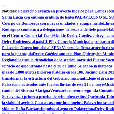
Saltar
al
Noticias:
Palavecino avanza en proyecto hídrico para Lomas Re
contenido
Santa Lucía con entrega gratuita de lentes
PALAVECINO SE SU
Cuerpo de Bomberos con nuevas unidades y equipamiento
Lluvia
Rodríguez condecora a delegaciones de rescate de siete países
Hab
en el Centro Comercial Traki
Alcalde Derby Guédez entrega canc
Delcy Rodríguez al país
CLPP y Concejo Municipal aprobaron 48 t
Palavecino
Nuevo impulso al SEN: Venezuela firma acuerdo estra
para la parroquia
Derby Guédez anuncia Plan Quirúrgico Municipa
Regional logran la demolición de la sección norte del Puente Yacu
servicio de aseo urbano hasta el 30 de junio
¡Se acabó la matraca!
más de 1.800 atletas hicieron historia en los 10K Jacinto Lara 20
transformar la estructura del Gobierno nacional
¡Llegó el gran 
Palavecino activados ante fuertes lluvias de este 21 de mayo
Alcal
caudal del Sistema Atarigua
Venezuela convoca segunda Consulta 
Sur avanza: primera prueba de rebombeo exitosa
Quebrada Tabur
la vialidad agrícola
Casa a casa por los abuelos: Palavecino se act
vida en Doña Bárbara
Impulso al agua en Palavecino
«Delcy Rodrí