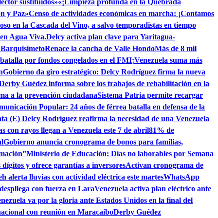
ctor sustituidos»
«¡Limpieza profunda en la Quebrada
ón y Paz»
Censo de actividades económicas en marcha: ¡Contamos
toso en la Cascada del Vino, a salvo temporadistas en tiempo
 en Agua Viva.
Delcy activa plan clave para Yaritagua-
n Barquisimeto
Renace la cancha de Valle Hondo
Más de 8 mil
 batalla por fondos congelados en el FMI
¡Venezuela suma más
n
Gobierno da giro estratégico: Delcy Rodríguez firma la nueva
 Derby Guédez informa sobre los trabajos de rehabilitación en la
lama a la prevención ciudadana
Sistema Patria permite recargar
municación Popular: 24 años de férrea batalla en defensa de la
nta (E) Delcy Rodríguez reafirma la necesidad de una Venezuela
as con rayos llegan a Venezuela este 7 de abril
81% de
l
Gobierno anuncia cronograma de bonos para familias,
rmación”
Ministerio de Educación: Días no laborables por Semana
dígitos y ofrece garantías a inversores
Activan cronograma de
h alerta lluvias con actividad eléctrica este martes
WhatsApp
despliega con fuerza en Lara
Venezuela activa plan eléctrico ante
nezuela va por la gloria ante Estados Unidos en la final del
nacional con reunión en Maracaibo
Derby Guédez