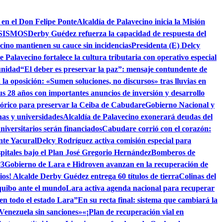
 en el Don Felipe Ponte
Alcaldía de Palavecino inicia la Misión
SISMOS
Derby Guédez refuerza la capacidad de respuesta del
cino mantienen su cauce sin incidencias
Presidenta (E) Delcy
e Palavecino fortalece la cultura tributaria con operativo especial
unidad
“El deber es preservar la paz”: mensaje contundente de
la oposición: «Sumen soluciones, no discursos» tras lluvias en
s 28 años con importantes anuncios de inversión y desarrollo
tórico para preservar la Ceiba de Cabudare
Gobierno Nacional y
as y universidades
Alcaldía de Palavecino exonerará deudas del
niversitarios serán financiados
Cabudare corrió con el corazón:
nte Yacural
Delcy Rodríguez activa comisión especial para
pitales bajo el Plan José Gregorio Hernández
Bomberos de
°3
Gobierno de Lara e Hidroven avanzan en la recuperación de
ios! Alcalde Derby Guédez entrega 60 títulos de tierra
Colinas del
quibo ante el mundo
Lara activa agenda nacional para recuperar
 en todo el estado Lara”
En su recta final: sistema que cambiará la
 Venezuela sin sanciones»
«¡Plan de recuperación vial en