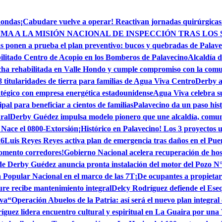
dondas
¡Cabudare vuelve a operar! Reactivan jornadas quirúrgicas
MA A LA MISIÓN NACIONAL DE INSPECCIÓN TRAS LOS 
s ponen a prueba el plan preventivo: bucos y quebradas de Palave
ilitado Centro de Acopio en los Bomberos de Palavecino
Alcaldía d
ha rehabilitada en Valle Hondo y cumple compromiso con la com
itularidades de tierra para familias de Agua Viva Centro
Derby a 
tégico con empresa energética estadounidense
Agua Viva celebra su
l para beneficiar a cientos de familias
Palavecino da un paso his
ral
Derby Guédez impulsa modelo pionero que une alcaldía, comun
 Nace el 0800-Extorsión
¡Histórico en Palavecino! Los 3 proyectos u
26
Luis Reyes Reyes activa plan de emergencia tras daños en el Pue
momento corredores!
Gobierno Nacional acelera recuperación de hos
de Derby Guédez anuncia pronta instalación del motor del Pozo N
Popular Nacional en el marco de las 7T
¡De ocupantes a propietar
e recibe mantenimiento integral
Delcy Rodríguez defiende el Ese
iva
“Operación Abuelos de la Patria: así será el nuevo plan integral
guez lidera encuentro cultural y espiritual en La Guaira por una