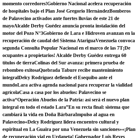
momento corredores!
Gobierno Nacional acelera recuperación
de hospitales bajo el Plan José Gregorio Hernández
Bomberos
de Palavecino activados ante fuertes lluvias de este 21 de
mayo
Alcalde Derby Guédez anuncia pronta instalación del
motor del Pozo N°3
Gobierno de Lara e Hidroven avanzan en la
recuperación de caudal del Sistema Atarigua
Venezuela convoca
segunda Consulta Popular Nacional en el marco de las 7T
¡De
ocupantes a propietarios! Alcalde Derby Guédez entrega 60
títulos de tierra
Colinas del Sur avanza: primera prueba de
rebombeo exitosa
Quebrada Tabure recibe mantenimiento
integral
Delcy Rodríguez defiende el Esequibo ante el
mundo
Lara activa agenda nacional para recuperar la vialidad
agrícola
Casa a casa por los abuelos: Palavecino se
activa
“Operación Abuelos de la Patria: así será el nuevo plan
integral en todo el estado Lara”
En su recta final: sistema que
cambiará la vida en Doña Bárbara
Impulso al agua en
Palavecino
«Delcy Rodríguez lidera encuentro cultural y
espiritual en La Guaira por una Venezuela sin sanciones»
«¡Plan
de recuperación vial en Urdaneta! Gobernador Luis Reyes