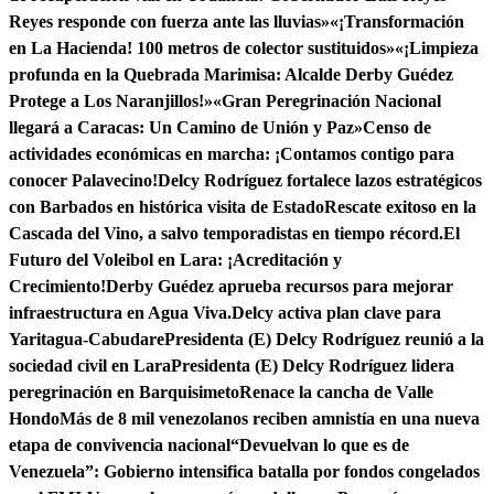
Reyes responde con fuerza ante las lluvias»
«¡Transformación
en La Hacienda! 100 metros de colector sustituidos»
«¡Limpieza
profunda en la Quebrada Marimisa: Alcalde Derby Guédez
Protege a Los Naranjillos!»
«Gran Peregrinación Nacional
llegará a Caracas: Un Camino de Unión y Paz»
Censo de
actividades económicas en marcha: ¡Contamos contigo para
conocer Palavecino!
Delcy Rodríguez fortalece lazos estratégicos
con Barbados en histórica visita de Estado
Rescate exitoso en la
Cascada del Vino, a salvo temporadistas en tiempo récord.
El
Futuro del Voleibol en Lara: ¡Acreditación y
Crecimiento!
Derby Guédez aprueba recursos para mejorar
infraestructura en Agua Viva.
Delcy activa plan clave para
Yaritagua-Cabudare
Presidenta (E) Delcy Rodríguez reunió a la
sociedad civil en Lara
Presidenta (E) Delcy Rodríguez lidera
peregrinación en Barquisimeto
Renace la cancha de Valle
Hondo
Más de 8 mil venezolanos reciben amnistía en una nueva
etapa de convivencia nacional
“Devuelvan lo que es de
Venezuela”: Gobierno intensifica batalla por fondos congelados