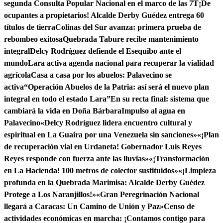
segunda Consulta Popular Nacional en el marco de las 7T
¡De
ocupantes a propietarios! Alcalde Derby Guédez entrega 60
títulos de tierra
Colinas del Sur avanza: primera prueba de
rebombeo exitosa
Quebrada Tabure recibe mantenimiento
integral
Delcy Rodríguez defiende el Esequibo ante el
mundo
Lara activa agenda nacional para recuperar la vialidad
agrícola
Casa a casa por los abuelos: Palavecino se
activa
“Operación Abuelos de la Patria: así será el nuevo plan
integral en todo el estado Lara”
En su recta final: sistema que
cambiará la vida en Doña Bárbara
Impulso al agua en
Palavecino
«Delcy Rodríguez lidera encuentro cultural y
espiritual en La Guaira por una Venezuela sin sanciones»
«¡Plan
de recuperación vial en Urdaneta! Gobernador Luis Reyes
Reyes responde con fuerza ante las lluvias»
«¡Transformación
en La Hacienda! 100 metros de colector sustituidos»
«¡Limpieza
profunda en la Quebrada Marimisa: Alcalde Derby Guédez
Protege a Los Naranjillos!»
«Gran Peregrinación Nacional
llegará a Caracas: Un Camino de Unión y Paz»
Censo de
actividades económicas en marcha: ¡Contamos contigo para