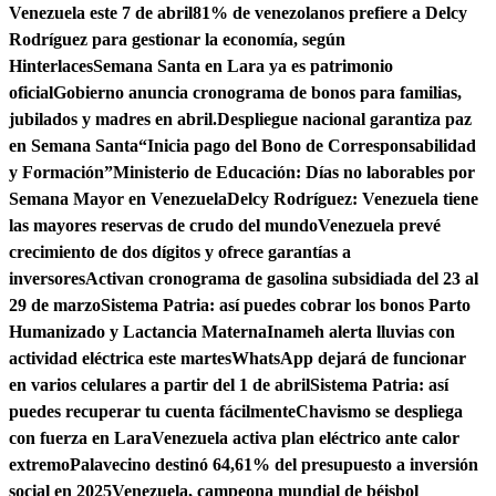
Venezuela este 7 de abril
81% de venezolanos prefiere a Delcy
Rodríguez para gestionar la economía, según
Hinterlaces
Semana Santa en Lara ya es patrimonio
oficial
Gobierno anuncia cronograma de bonos para familias,
jubilados y madres en abril.
Despliegue nacional garantiza paz
en Semana Santa
“Inicia pago del Bono de Corresponsabilidad
y Formación”
Ministerio de Educación: Días no laborables por
Semana Mayor en Venezuela
Delcy Rodríguez: Venezuela tiene
las mayores reservas de crudo del mundo
Venezuela prevé
crecimiento de dos dígitos y ofrece garantías a
inversores
Activan cronograma de gasolina subsidiada del 23 al
29 de marzo
Sistema Patria: así puedes cobrar los bonos Parto
Humanizado y Lactancia Materna
Inameh alerta lluvias con
actividad eléctrica este martes
WhatsApp dejará de funcionar
en varios celulares a partir del 1 de abril
Sistema Patria: así
puedes recuperar tu cuenta fácilmente
Chavismo se despliega
con fuerza en Lara
Venezuela activa plan eléctrico ante calor
extremo
Palavecino destinó 64,61% del presupuesto a inversión
social en 2025
Venezuela, campeona mundial de béisbol