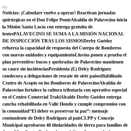
Saltar
al
Noticias:
¡Cabudare vuelve a operar! Reactivan jornadas
contenido
quirúrgicas en el Don Felipe Ponte
Alcaldía de Palavecino inicia
la Misión Santa Lucía con entrega gratuita de
lentes
PALAVECINO SE SUMA A LA MISIÓN NACIONAL
DE INSPECCIÓN TRAS LOS SISMOS
Derby Guédez
refuerza la capacidad de respuesta del Cuerpo de Bomberos
con nuevas unidades y equipamiento
Lluvias ponen a prueba el
plan preventivo: bucos y quebradas de Palavecino mantienen
su cauce sin incidencias
Presidenta (E) Delcy Rodríguez
condecora a delegaciones de rescate de siete países
Habilitado
Centro de Acopio en los Bomberos de Palavecino
Alcaldía de
Palavecino fortalece la cultura tributaria con operativo especial
en el Centro Comercial Traki
Alcalde Derby Guédez entrega
cancha rehabilitada en Valle Hondo y cumple compromiso con
la comunidad
“El deber es preservar la paz”: mensaje
contundente de Delcy Rodríguez al país
CLPP y Concejo
Municipal aprobaron 48 titularidades de tierra para familias de