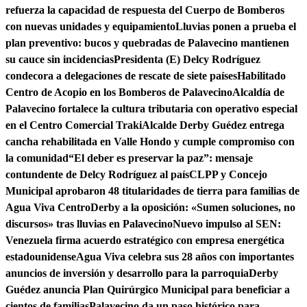
refuerza la capacidad de respuesta del Cuerpo de Bomberos
con nuevas unidades y equipamiento
Lluvias ponen a prueba el
plan preventivo: bucos y quebradas de Palavecino mantienen
su cauce sin incidencias
Presidenta (E) Delcy Rodríguez
condecora a delegaciones de rescate de siete países
Habilitado
Centro de Acopio en los Bomberos de Palavecino
Alcaldía de
Palavecino fortalece la cultura tributaria con operativo especial
en el Centro Comercial Traki
Alcalde Derby Guédez entrega
cancha rehabilitada en Valle Hondo y cumple compromiso con
la comunidad
“El deber es preservar la paz”: mensaje
contundente de Delcy Rodríguez al país
CLPP y Concejo
Municipal aprobaron 48 titularidades de tierra para familias de
Agua Viva Centro
Derby a la oposición: «Sumen soluciones, no
discursos» tras lluvias en Palavecino
Nuevo impulso al SEN:
Venezuela firma acuerdo estratégico con empresa energética
estadounidense
Agua Viva celebra sus 28 años con importantes
anuncios de inversión y desarrollo para la parroquia
Derby
Guédez anuncia Plan Quirúrgico Municipal para beneficiar a
cientos de familias
Palavecino da un paso histórico para