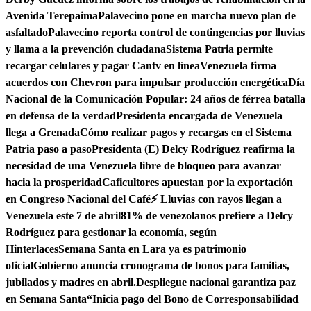
Avenida Terepaima
Palavecino pone en marcha nuevo plan de
asfaltado
Palavecino reporta control de contingencias por lluvias
y llama a la prevención ciudadana
Sistema Patria permite
recargar celulares y pagar Cantv en línea
Venezuela firma
acuerdos con Chevron para impulsar producción energética
Día
Nacional de la Comunicación Popular: 24 años de férrea batalla
en defensa de la verdad
Presidenta encargada de Venezuela
llega a Grenada
Cómo realizar pagos y recargas en el Sistema
Patria paso a paso
Presidenta (E) Delcy Rodríguez reafirma la
necesidad de una Venezuela libre de bloqueo para avanzar
hacia la prosperidad
Caficultores apuestan por la exportación
en Congreso Nacional del Café
⚡ Lluvias con rayos llegan a
Venezuela este 7 de abril
81% de venezolanos prefiere a Delcy
Rodríguez para gestionar la economía, según
Hinterlaces
Semana Santa en Lara ya es patrimonio
oficial
Gobierno anuncia cronograma de bonos para familias,
jubilados y madres en abril.
Despliegue nacional garantiza paz
en Semana Santa
“Inicia pago del Bono de Corresponsabilidad