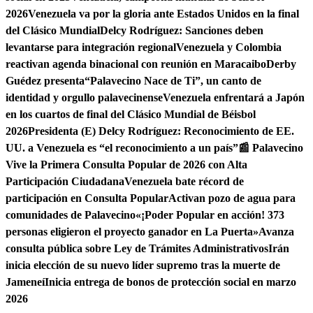
2026
Venezuela va por la gloria ante Estados Unidos en la final
del Clásico Mundial
Delcy Rodríguez: Sanciones deben
levantarse para integración regional
Venezuela y Colombia
reactivan agenda binacional con reunión en Maracaibo
Derby
Guédez presenta“Palavecino Nace de Ti”, un canto de
identidad y orgullo palavecinense
Venezuela enfrentará a Japón
en los cuartos de final del Clásico Mundial de Béisbol
2026
Presidenta (E) Delcy Rodríguez: Reconocimiento de EE.
UU. a Venezuela es “el reconocimiento a un país”
📰 Palavecino
Vive la Primera Consulta Popular de 2026 con Alta
Participación Ciudadana
Venezuela bate récord de
participación en Consulta Popular
Activan pozo de agua para
comunidades de Palavecino
«¡Poder Popular en acción! 373
personas eligieron el proyecto ganador en La Puerta»
Avanza
consulta pública sobre Ley de Trámites Administrativos
Irán
inicia elección de su nuevo líder supremo tras la muerte de
Jameneí
Inicia entrega de bonos de protección social en marzo
2026