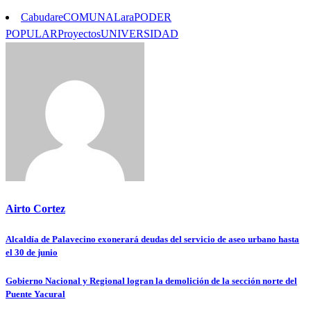
Cabudare
COMUNA
Lara
PODER
POPULAR
Proyectos
UNIVERSIDAD
Airto Cortez
Alcaldía de Palavecino exonerará deudas del servicio de aseo urbano hasta
Navegación
el 30 de junio
de
Gobierno Nacional y Regional logran la demolición de la sección norte del
entradas
Puente Yacural