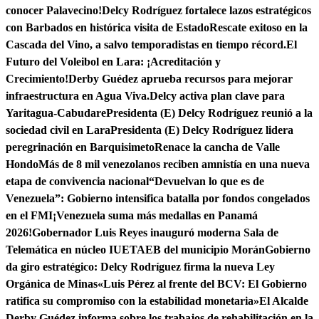
conocer Palavecino!
Delcy Rodríguez fortalece lazos estratégicos
con Barbados en histórica visita de Estado
Rescate exitoso en la
Cascada del Vino, a salvo temporadistas en tiempo récord.
El
Futuro del Voleibol en Lara: ¡Acreditación y
Crecimiento!
Derby Guédez aprueba recursos para mejorar
infraestructura en Agua Viva.
Delcy activa plan clave para
Yaritagua-Cabudare
Presidenta (E) Delcy Rodríguez reunió a la
sociedad civil en Lara
Presidenta (E) Delcy Rodríguez lidera
peregrinación en Barquisimeto
Renace la cancha de Valle
Hondo
Más de 8 mil venezolanos reciben amnistía en una nueva
etapa de convivencia nacional
“Devuelvan lo que es de
Venezuela”: Gobierno intensifica batalla por fondos congelados
en el FMI
¡Venezuela suma más medallas en Panamá
2026!
Gobernador Luis Reyes inauguró moderna Sala de
Telemática en núcleo IUETAEB del municipio Morán
Gobierno
da giro estratégico: Delcy Rodríguez firma la nueva Ley
Orgánica de Minas
«Luis Pérez al frente del BCV: El Gobierno
ratifica su compromiso con la estabilidad monetaria»
El Alcalde
Derby Guédez informa sobre los trabajos de rehabilitación en la