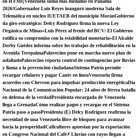
en el FMI
¡Venezuela suma más medallas en Panamá
2026!
Gobernador Luis Reyes inauguró moderna Sala de
Telemática en núcleo IUETAEB del municipio Morán
Gobierno
da giro estratégico: Delcy Rodríguez firma la nueva Ley
Orgánica de Minas
«Luis Pérez al frente del BCV: El Gobierno
ratifica su compromiso con la estabilidad monetaria»
El Alcalde
Derby Guédez informa sobre los trabajos de rehabilitación en la
Avenida Terepaima
Palavecino pone en marcha nuevo plan de
asfaltado
Palavecino reporta control de contingencias por lluvias
y llama a la prevención ciudadana
Sistema Patria permite
recargar celulares y pagar Cantv en línea
Venezuela firma
acuerdos con Chevron para impulsar producción energética
Día
Nacional de la Comunicación Popular: 24 años de férrea batalla
en defensa de la verdad
Presidenta encargada de Venezuela
llega a Grenada
Cómo realizar pagos y recargas en el Sistema
Patria paso a paso
Presidenta (E) Delcy Rodríguez reafirma la
necesidad de una Venezuela libre de bloqueo para avanzar
hacia la prosperidad
Caficultores apuestan por la exportación
en Congreso Nacional del Café
⚡ Lluvias con rayos llegan a