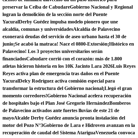
preservar la Ceiba de Cabudare
Gobierno Nacional y Regional
logran la demolición de la sección norte del Puente
Yacural
Derby Guédez impulsa modelo pionero que une
alcaldía, comunas y universidades
Alcaldía de Palavecino
exonerará deudas del servicio de aseo urbano hasta el 30 de
junio
¡Se acabó la matraca! Nace el 0800-Extorsión
¡Histórico en
Palavecino! Los 3 proyectos universitarios serán
financiados
Cabudare corrió con el corazón: más de 1.800
atletas hicieron historia en los 10K Jacinto Lara 2026
Luis Reyes
Reyes activa plan de emergencia tras daños en el Puente
Yacural
Delcy Rodríguez activa comisión especial para
transformar la estructura del Gobierno nacional
¡Llegó el gran
momento corredores!
Gobierno Nacional acelera recuperación
de hospitales bajo el Plan José Gregorio Hernández
Bomberos
de Palavecino activados ante fuertes lluvias de este 21 de
mayo
Alcalde Derby Guédez anuncia pronta instalación del
motor del Pozo N°3
Gobierno de Lara e Hidroven avanzan en la
recuperación de caudal del Sistema Atarigua
Venezuela convoca