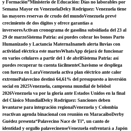
y Formación”
Ministerio de Educación: Días no laborables por
Semana Mayor en Venezuela
Delcy Rodríguez: Venezuela tiene
las mayores reservas de crudo del mundo
Venezuela prevé
crecimiento de dos dígitos y ofrece garantías a
inversores
Activan cronograma de gasolina subsidiada del 23 al
29 de marzo
Sistema Patria: así puedes cobrar los bonos Parto
Humanizado y Lactancia Materna
Inameh alerta lluvias con
actividad eléctrica este martes
WhatsApp dejará de funcionar
en varios celulares a partir del 1 de abril
Sistema Patria: así
puedes recuperar tu cuenta fácilmente
Chavismo se despliega
con fuerza en Lara
Venezuela activa plan eléctrico ante calor
extremo
Palavecino destinó 64,61% del presupuesto a inversión
social en 2025
Venezuela, campeona mundial de béisbol
2026
Venezuela va por la gloria ante Estados Unidos en la final
del Clásico Mundial
Delcy Rodríguez: Sanciones deben
levantarse para integración regional
Venezuela y Colombia
reactivan agenda binacional con reunión en Maracaibo
Derby
Guédez presenta“Palavecino Nace de Ti”, un canto de
identidad y orgullo palavecinense
Venezuela enfrentará a Japón