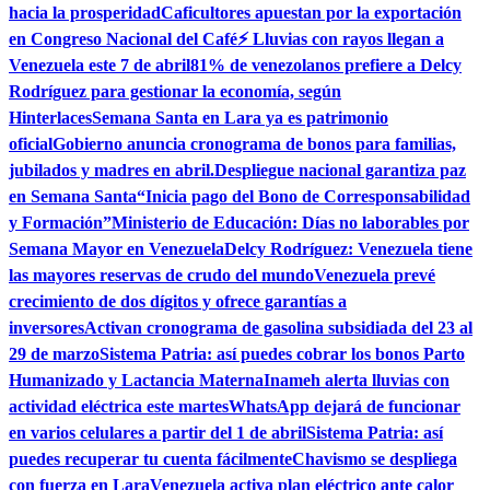
hacia la prosperidad
Caficultores apuestan por la exportación
en Congreso Nacional del Café
⚡ Lluvias con rayos llegan a
Venezuela este 7 de abril
81% de venezolanos prefiere a Delcy
Rodríguez para gestionar la economía, según
Hinterlaces
Semana Santa en Lara ya es patrimonio
oficial
Gobierno anuncia cronograma de bonos para familias,
jubilados y madres en abril.
Despliegue nacional garantiza paz
en Semana Santa
“Inicia pago del Bono de Corresponsabilidad
y Formación”
Ministerio de Educación: Días no laborables por
Semana Mayor en Venezuela
Delcy Rodríguez: Venezuela tiene
las mayores reservas de crudo del mundo
Venezuela prevé
crecimiento de dos dígitos y ofrece garantías a
inversores
Activan cronograma de gasolina subsidiada del 23 al
29 de marzo
Sistema Patria: así puedes cobrar los bonos Parto
Humanizado y Lactancia Materna
Inameh alerta lluvias con
actividad eléctrica este martes
WhatsApp dejará de funcionar
en varios celulares a partir del 1 de abril
Sistema Patria: así
puedes recuperar tu cuenta fácilmente
Chavismo se despliega
con fuerza en Lara
Venezuela activa plan eléctrico ante calor