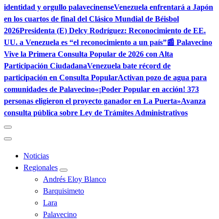
identidad y orgullo palavecinense
Venezuela enfrentará a Japón
en los cuartos de final del Clásico Mundial de Béisbol
2026
Presidenta (E) Delcy Rodríguez: Reconocimiento de EE.
UU. a Venezuela es “el reconocimiento a un país”
📰 Palavecino
Vive la Primera Consulta Popular de 2026 con Alta
Participación Ciudadana
Venezuela bate récord de
participación en Consulta Popular
Activan pozo de agua para
comunidades de Palavecino
«¡Poder Popular en acción! 373
personas eligieron el proyecto ganador en La Puerta»
Avanza
consulta pública sobre Ley de Trámites Administrativos
Noticias
Regionales
Andrés Eloy Blanco
Barquisimeto
Lara
Palavecino