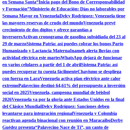
en Semana Santa
“Inicia pago del Bono de Corresponsabilidad
y Formación”
Ministerio de Educación: Días no laborables por
Semana Mayor en Venezuela
Delcy Rodríguez: Venezuela tiene
las mayores reservas de crudo del mundo
Venezuela prevé
crecimiento de dos dígitos y ofrece garantías a
inversores
Activan cronograma de gasolina subsidiada del 23 al
29 de marzo
Sistema Patria: así puedes cobrar los bonos Parto
Humanizado y Lactancia Materna
Inameh alerta lluvias con
actividad eléctrica este martes
WhatsApp dejará de funcionar
en varios celulares a partir del 1 de abril
Sistema Patria: así
puedes recuperar tu cuenta fácilmente
Chavismo se despliega
con fuerza en Lara
Venezuela activa plan eléctrico ante calor
extremo
Palavecino destinó 64,61% del presupuesto a inversión
social en 2025
Venezuela, campeona mundial de béisbol
2026
Venezuela va por la gloria ante Estados Unidos en la final
del Clásico Mundial
Delcy Rodríguez: Sanciones deben
levantarse para integración regional
Venezuela y Colombia
reactivan agenda binacional con reunión en Maracaibo
Derby
Guédez presenta“Palavecino Nace de Ti”, un canto de