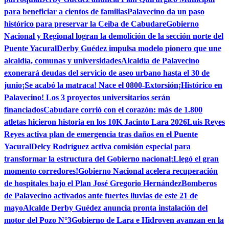
para beneficiar a cientos de familias
Palavecino da un paso
histórico para preservar la Ceiba de Cabudare
Gobierno
Nacional y Regional logran la demolición de la sección norte del
Puente Yacural
Derby Guédez impulsa modelo pionero que une
alcaldía, comunas y universidades
Alcaldía de Palavecino
exonerará deudas del servicio de aseo urbano hasta el 30 de
junio
¡Se acabó la matraca! Nace el 0800-Extorsión
¡Histórico en
Palavecino! Los 3 proyectos universitarios serán
financiados
Cabudare corrió con el corazón: más de 1.800
atletas hicieron historia en los 10K Jacinto Lara 2026
Luis Reyes
Reyes activa plan de emergencia tras daños en el Puente
Yacural
Delcy Rodríguez activa comisión especial para
transformar la estructura del Gobierno nacional
¡Llegó el gran
momento corredores!
Gobierno Nacional acelera recuperación
de hospitales bajo el Plan José Gregorio Hernández
Bomberos
de Palavecino activados ante fuertes lluvias de este 21 de
mayo
Alcalde Derby Guédez anuncia pronta instalación del
motor del Pozo N°3
Gobierno de Lara e Hidroven avanzan en la