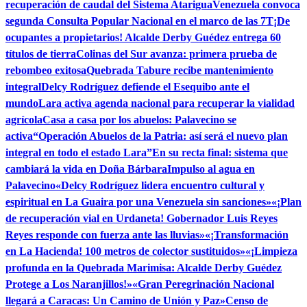
recuperación de caudal del Sistema Atarigua
Venezuela convoca
segunda Consulta Popular Nacional en el marco de las 7T
¡De
ocupantes a propietarios! Alcalde Derby Guédez entrega 60
títulos de tierra
Colinas del Sur avanza: primera prueba de
rebombeo exitosa
Quebrada Tabure recibe mantenimiento
integral
Delcy Rodríguez defiende el Esequibo ante el
mundo
Lara activa agenda nacional para recuperar la vialidad
agrícola
Casa a casa por los abuelos: Palavecino se
activa
“Operación Abuelos de la Patria: así será el nuevo plan
integral en todo el estado Lara”
En su recta final: sistema que
cambiará la vida en Doña Bárbara
Impulso al agua en
Palavecino
«Delcy Rodríguez lidera encuentro cultural y
espiritual en La Guaira por una Venezuela sin sanciones»
«¡Plan
de recuperación vial en Urdaneta! Gobernador Luis Reyes
Reyes responde con fuerza ante las lluvias»
«¡Transformación
en La Hacienda! 100 metros de colector sustituidos»
«¡Limpieza
profunda en la Quebrada Marimisa: Alcalde Derby Guédez
Protege a Los Naranjillos!»
«Gran Peregrinación Nacional
llegará a Caracas: Un Camino de Unión y Paz»
Censo de