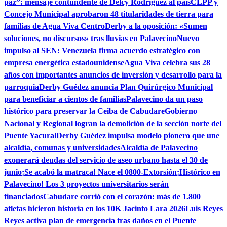
paz”: mensaje contundente de Delcy Rodríguez al país
CLPP y
Concejo Municipal aprobaron 48 titularidades de tierra para
familias de Agua Viva Centro
Derby a la oposición: «Sumen
soluciones, no discursos» tras lluvias en Palavecino
Nuevo
impulso al SEN: Venezuela firma acuerdo estratégico con
empresa energética estadounidense
Agua Viva celebra sus 28
años con importantes anuncios de inversión y desarrollo para la
parroquia
Derby Guédez anuncia Plan Quirúrgico Municipal
para beneficiar a cientos de familias
Palavecino da un paso
histórico para preservar la Ceiba de Cabudare
Gobierno
Nacional y Regional logran la demolición de la sección norte del
Puente Yacural
Derby Guédez impulsa modelo pionero que une
alcaldía, comunas y universidades
Alcaldía de Palavecino
exonerará deudas del servicio de aseo urbano hasta el 30 de
junio
¡Se acabó la matraca! Nace el 0800-Extorsión
¡Histórico en
Palavecino! Los 3 proyectos universitarios serán
financiados
Cabudare corrió con el corazón: más de 1.800
atletas hicieron historia en los 10K Jacinto Lara 2026
Luis Reyes
Reyes activa plan de emergencia tras daños en el Puente