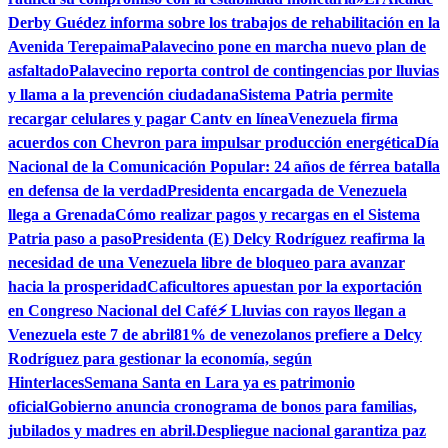
Derby Guédez informa sobre los trabajos de rehabilitación en la
Avenida Terepaima
Palavecino pone en marcha nuevo plan de
asfaltado
Palavecino reporta control de contingencias por lluvias
y llama a la prevención ciudadana
Sistema Patria permite
recargar celulares y pagar Cantv en línea
Venezuela firma
acuerdos con Chevron para impulsar producción energética
Día
Nacional de la Comunicación Popular: 24 años de férrea batalla
en defensa de la verdad
Presidenta encargada de Venezuela
llega a Grenada
Cómo realizar pagos y recargas en el Sistema
Patria paso a paso
Presidenta (E) Delcy Rodríguez reafirma la
necesidad de una Venezuela libre de bloqueo para avanzar
hacia la prosperidad
Caficultores apuestan por la exportación
en Congreso Nacional del Café
⚡ Lluvias con rayos llegan a
Venezuela este 7 de abril
81% de venezolanos prefiere a Delcy
Rodríguez para gestionar la economía, según
Hinterlaces
Semana Santa en Lara ya es patrimonio
oficial
Gobierno anuncia cronograma de bonos para familias,
jubilados y madres en abril.
Despliegue nacional garantiza paz