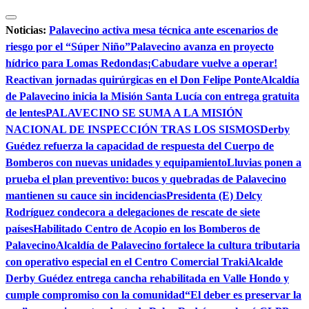
Saltar
al
Noticias:
Palavecino activa mesa técnica ante escenarios de
contenido
riesgo por el “Súper Niño”
Palavecino avanza en proyecto
hídrico para Lomas Redondas
¡Cabudare vuelve a operar!
Reactivan jornadas quirúrgicas en el Don Felipe Ponte
Alcaldía
de Palavecino inicia la Misión Santa Lucía con entrega gratuita
de lentes
PALAVECINO SE SUMA A LA MISIÓN
NACIONAL DE INSPECCIÓN TRAS LOS SISMOS
Derby
Guédez refuerza la capacidad de respuesta del Cuerpo de
Bomberos con nuevas unidades y equipamiento
Lluvias ponen a
prueba el plan preventivo: bucos y quebradas de Palavecino
mantienen su cauce sin incidencias
Presidenta (E) Delcy
Rodríguez condecora a delegaciones de rescate de siete
países
Habilitado Centro de Acopio en los Bomberos de
Palavecino
Alcaldía de Palavecino fortalece la cultura tributaria
con operativo especial en el Centro Comercial Traki
Alcalde
Derby Guédez entrega cancha rehabilitada en Valle Hondo y
cumple compromiso con la comunidad
“El deber es preservar la