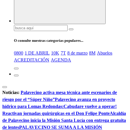
Buscar:
O consulte nuestras categorías populares...
0800
1 DE ABRIL
10K
7T
8 de marzo
8M
Abuelos
ACREDITACIÓN
AGENDA
Noticias:
Palavecino activa mesa técnica ante escenarios de
riesgo por el “Súper Niño”
Palavecino avanza en proyecto
hídrico para Lomas Redondas
¡Cabudare vuelve a operar!
Reactivan jornadas quirúrgicas en el Don Felipe Ponte
Alcaldía
de Palavecino inicia la Misión Santa Lucía con entrega gratuita
de lentes
PALAVECINO SE SUMA A LA MISIÓN