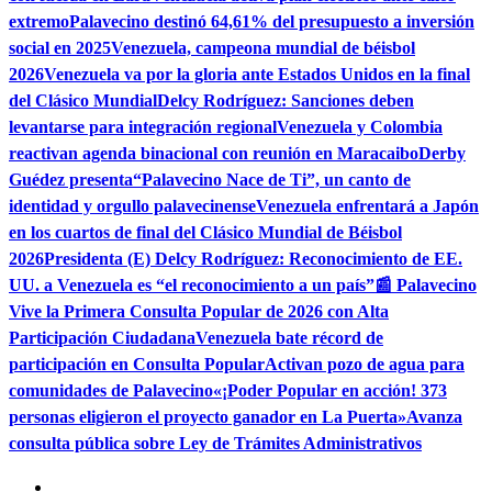
extremo
Palavecino destinó 64,61% del presupuesto a inversión
social en 2025
Venezuela, campeona mundial de béisbol
2026
Venezuela va por la gloria ante Estados Unidos en la final
del Clásico Mundial
Delcy Rodríguez: Sanciones deben
levantarse para integración regional
Venezuela y Colombia
reactivan agenda binacional con reunión en Maracaibo
Derby
Guédez presenta“Palavecino Nace de Ti”, un canto de
identidad y orgullo palavecinense
Venezuela enfrentará a Japón
en los cuartos de final del Clásico Mundial de Béisbol
2026
Presidenta (E) Delcy Rodríguez: Reconocimiento de EE.
UU. a Venezuela es “el reconocimiento a un país”
📰 Palavecino
Vive la Primera Consulta Popular de 2026 con Alta
Participación Ciudadana
Venezuela bate récord de
participación en Consulta Popular
Activan pozo de agua para
comunidades de Palavecino
«¡Poder Popular en acción! 373
personas eligieron el proyecto ganador en La Puerta»
Avanza
consulta pública sobre Ley de Trámites Administrativos