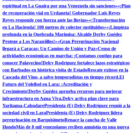
espiritual en La Guaira por una Venezuela sin sanciones»
«¡Plan
de recuperación vial en Urdaneta! Gobernador Luis Reyes
Reyes responde con fuerza ante las lluvias»
«¡Transformación
en La Hacienda! 100 metros de colector sustituidos»
«¡Limpieza
profunda en la Quebrada Marimisa: Alcalde Derby Guédez
Protege a Los Naranjillos!»
«Gran Peregrinación Nacional
llegará a Caracas: Un Camino de Unión y Paz»
Censo de
actividades económicas en marcha: ¡Contamos contigo para
conocer Palavecino!
Delcy Rodríguez fortalece lazos estratégicos
con Barbados en histórica visita de Estado
Rescate exitoso en la
Cascada del Vino, a salvo temporadistas en tiempo récord.
El
Futuro del Voleibol en Lara: ¡Acreditación y
Crecimiento!
Derby Guédez aprueba recursos para mejorar
infraestructura en Agua Viva.
Delcy activa plan clave para
Yaritagua-Cabudare
Presidenta (E) Delcy Rodríguez reunió a la
sociedad civil en Lara
Presidenta (E) Delcy Rodríguez lidera
peregrinación en Barquisimeto
Renace la cancha de Valle
Hondo
Más de 8 mil venezolanos reciben amnistía en una nueva