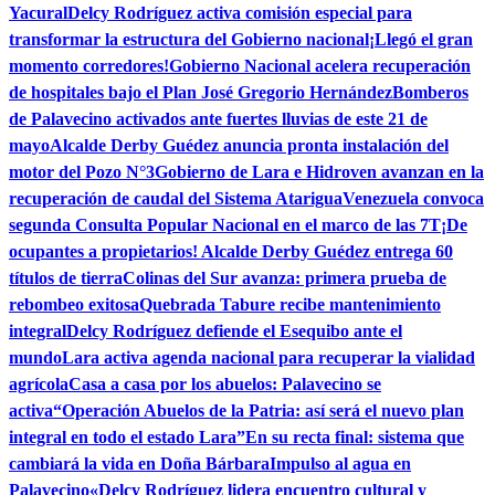
Yacural
Delcy Rodríguez activa comisión especial para
transformar la estructura del Gobierno nacional
¡Llegó el gran
momento corredores!
Gobierno Nacional acelera recuperación
de hospitales bajo el Plan José Gregorio Hernández
Bomberos
de Palavecino activados ante fuertes lluvias de este 21 de
mayo
Alcalde Derby Guédez anuncia pronta instalación del
motor del Pozo N°3
Gobierno de Lara e Hidroven avanzan en la
recuperación de caudal del Sistema Atarigua
Venezuela convoca
segunda Consulta Popular Nacional en el marco de las 7T
¡De
ocupantes a propietarios! Alcalde Derby Guédez entrega 60
títulos de tierra
Colinas del Sur avanza: primera prueba de
rebombeo exitosa
Quebrada Tabure recibe mantenimiento
integral
Delcy Rodríguez defiende el Esequibo ante el
mundo
Lara activa agenda nacional para recuperar la vialidad
agrícola
Casa a casa por los abuelos: Palavecino se
activa
“Operación Abuelos de la Patria: así será el nuevo plan
integral en todo el estado Lara”
En su recta final: sistema que
cambiará la vida en Doña Bárbara
Impulso al agua en
Palavecino
«Delcy Rodríguez lidera encuentro cultural y