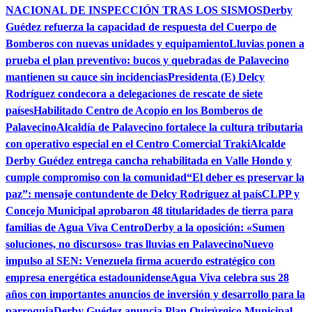
NACIONAL DE INSPECCIÓN TRAS LOS SISMOS
Derby
Guédez refuerza la capacidad de respuesta del Cuerpo de
Bomberos con nuevas unidades y equipamiento
Lluvias ponen a
prueba el plan preventivo: bucos y quebradas de Palavecino
mantienen su cauce sin incidencias
Presidenta (E) Delcy
Rodríguez condecora a delegaciones de rescate de siete
países
Habilitado Centro de Acopio en los Bomberos de
Palavecino
Alcaldía de Palavecino fortalece la cultura tributaria
con operativo especial en el Centro Comercial Traki
Alcalde
Derby Guédez entrega cancha rehabilitada en Valle Hondo y
cumple compromiso con la comunidad
“El deber es preservar la
paz”: mensaje contundente de Delcy Rodríguez al país
CLPP y
Concejo Municipal aprobaron 48 titularidades de tierra para
familias de Agua Viva Centro
Derby a la oposición: «Sumen
soluciones, no discursos» tras lluvias en Palavecino
Nuevo
impulso al SEN: Venezuela firma acuerdo estratégico con
empresa energética estadounidense
Agua Viva celebra sus 28
años con importantes anuncios de inversión y desarrollo para la
parroquia
Derby Guédez anuncia Plan Quirúrgico Municipal