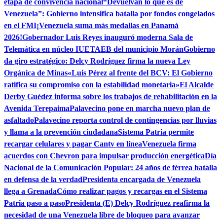
etapa de convivencia nacional
“Devuelvan lo que es de
Venezuela”: Gobierno intensifica batalla por fondos congelados
en el FMI
¡Venezuela suma más medallas en Panamá
2026!
Gobernador Luis Reyes inauguró moderna Sala de
Telemática en núcleo IUETAEB del municipio Morán
Gobierno
da giro estratégico: Delcy Rodríguez firma la nueva Ley
Orgánica de Minas
«Luis Pérez al frente del BCV: El Gobierno
ratifica su compromiso con la estabilidad monetaria»
El Alcalde
Derby Guédez informa sobre los trabajos de rehabilitación en la
Avenida Terepaima
Palavecino pone en marcha nuevo plan de
asfaltado
Palavecino reporta control de contingencias por lluvias
y llama a la prevención ciudadana
Sistema Patria permite
recargar celulares y pagar Cantv en línea
Venezuela firma
acuerdos con Chevron para impulsar producción energética
Día
Nacional de la Comunicación Popular: 24 años de férrea batalla
en defensa de la verdad
Presidenta encargada de Venezuela
llega a Grenada
Cómo realizar pagos y recargas en el Sistema
Patria paso a paso
Presidenta (E) Delcy Rodríguez reafirma la
necesidad de una Venezuela libre de bloqueo para avanzar