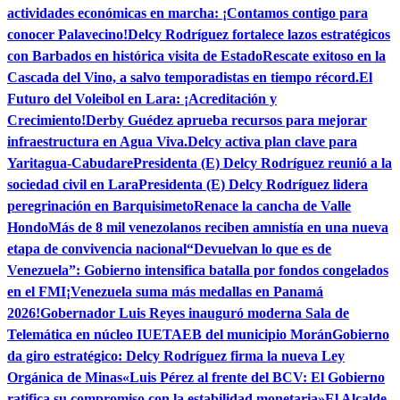
actividades económicas en marcha: ¡Contamos contigo para
conocer Palavecino!
Delcy Rodríguez fortalece lazos estratégicos
con Barbados en histórica visita de Estado
Rescate exitoso en la
Cascada del Vino, a salvo temporadistas en tiempo récord.
El
Futuro del Voleibol en Lara: ¡Acreditación y
Crecimiento!
Derby Guédez aprueba recursos para mejorar
infraestructura en Agua Viva.
Delcy activa plan clave para
Yaritagua-Cabudare
Presidenta (E) Delcy Rodríguez reunió a la
sociedad civil en Lara
Presidenta (E) Delcy Rodríguez lidera
peregrinación en Barquisimeto
Renace la cancha de Valle
Hondo
Más de 8 mil venezolanos reciben amnistía en una nueva
etapa de convivencia nacional
“Devuelvan lo que es de
Venezuela”: Gobierno intensifica batalla por fondos congelados
en el FMI
¡Venezuela suma más medallas en Panamá
2026!
Gobernador Luis Reyes inauguró moderna Sala de
Telemática en núcleo IUETAEB del municipio Morán
Gobierno
da giro estratégico: Delcy Rodríguez firma la nueva Ley
Orgánica de Minas
«Luis Pérez al frente del BCV: El Gobierno
ratifica su compromiso con la estabilidad monetaria»
El Alcalde