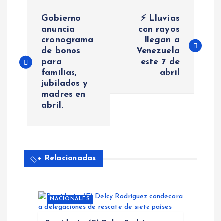
N
Gobierno
⚡ Lluvias
a
anuncia
con rayos
cronograma
llegan a
de bonos
Venezuela
v
para
este 7 de
familias,
abril
e
jubilados y
madres en
g
abril.
a
c
+ Relacionadas
i
ó
NACIONALES