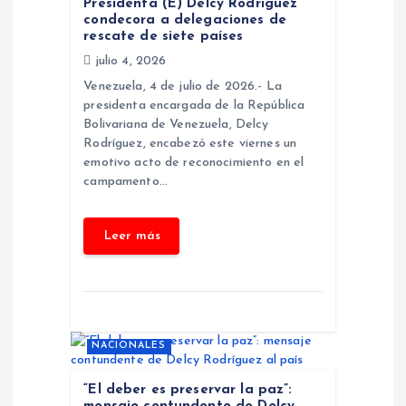
n
Presidenta (E) Delcy Rodríguez
condecora a delegaciones de
rescate de siete países
d
julio 4, 2026
Venezuela, 4 de julio de 2026.- La
e
presidenta encargada de la República
Bolivariana de Venezuela, Delcy
e
Rodríguez, encabezó este viernes un
emotivo acto de reconocimiento en el
n
campamento…
t
r
a
NACIONALES
d
“El deber es preservar la paz”: