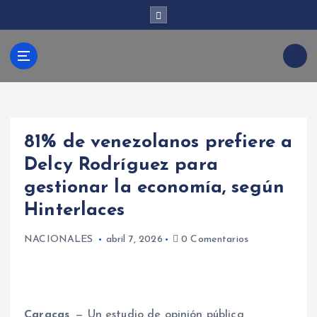
S
a
l
t
Kabud
a
r
a
l
ari
c
81% de venezolanos prefiere a
o
n
Delcy Rodríguez para
t
gestionar la economía, según
e
n
Hinterlaces
i
d
NACIONALES
abril 7, 2026
0 Comentarios
o
Caracas,
— Un estudio de opinión pública