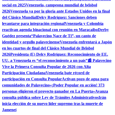
social en 2025
Venezuela, campeona mundial de béisbol
2026
Venezuela va por la gloria ante Estados Unidos en la final
del Clásico Mundial
Delcy Rodríguez: Sanciones deben
levantarse para integración regional
Venezuela y Colombia
reactivan agenda binacional con reunión en Maracaibo
Derby
Guédez presenta“Palavecino Nace de Ti”, un canto de
identidad y orgullo palavecinense
Venezuela enfrentará a Japón
en los cuartos de final del Clásico Mundial de Béisbol
2026
Presidenta (E) Delcy Rodríguez: Reconocimiento de EE.
UU. a Venezuela es “el reconocimiento a un país”
📰 Palavecino
Vive la Primera Consulta Popular de 2026 con Alta
Participación Ciudadana
Venezuela bate récord de
participación en Consulta Popular
Activan pozo de agua para
comunidades de Palavecino
«¡Poder Popular en acción! 373
personas eligieron el proyecto ganador en La Puerta»
Avanza
consulta pública sobre Ley de Trámites Administrativos
Irán
inicia elección de su nuevo líder supremo tras la muerte de
Jameneí