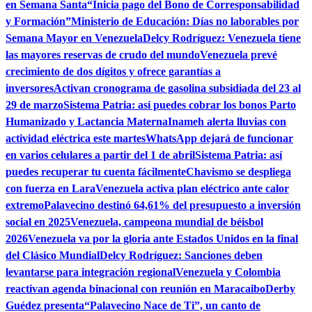
en Semana Santa
“Inicia pago del Bono de Corresponsabilidad
y Formación”
Ministerio de Educación: Días no laborables por
Semana Mayor en Venezuela
Delcy Rodríguez: Venezuela tiene
las mayores reservas de crudo del mundo
Venezuela prevé
crecimiento de dos dígitos y ofrece garantías a
inversores
Activan cronograma de gasolina subsidiada del 23 al
29 de marzo
Sistema Patria: así puedes cobrar los bonos Parto
Humanizado y Lactancia Materna
Inameh alerta lluvias con
actividad eléctrica este martes
WhatsApp dejará de funcionar
en varios celulares a partir del 1 de abril
Sistema Patria: así
puedes recuperar tu cuenta fácilmente
Chavismo se despliega
con fuerza en Lara
Venezuela activa plan eléctrico ante calor
extremo
Palavecino destinó 64,61% del presupuesto a inversión
social en 2025
Venezuela, campeona mundial de béisbol
2026
Venezuela va por la gloria ante Estados Unidos en la final
del Clásico Mundial
Delcy Rodríguez: Sanciones deben
levantarse para integración regional
Venezuela y Colombia
reactivan agenda binacional con reunión en Maracaibo
Derby
Guédez presenta“Palavecino Nace de Ti”, un canto de