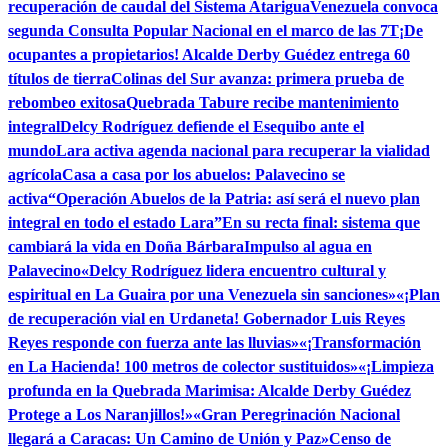
recuperación de caudal del Sistema Atarigua
Venezuela convoca
segunda Consulta Popular Nacional en el marco de las 7T
¡De
ocupantes a propietarios! Alcalde Derby Guédez entrega 60
títulos de tierra
Colinas del Sur avanza: primera prueba de
rebombeo exitosa
Quebrada Tabure recibe mantenimiento
integral
Delcy Rodríguez defiende el Esequibo ante el
mundo
Lara activa agenda nacional para recuperar la vialidad
agrícola
Casa a casa por los abuelos: Palavecino se
activa
“Operación Abuelos de la Patria: así será el nuevo plan
integral en todo el estado Lara”
En su recta final: sistema que
cambiará la vida en Doña Bárbara
Impulso al agua en
Palavecino
«Delcy Rodríguez lidera encuentro cultural y
espiritual en La Guaira por una Venezuela sin sanciones»
«¡Plan
de recuperación vial en Urdaneta! Gobernador Luis Reyes
Reyes responde con fuerza ante las lluvias»
«¡Transformación
en La Hacienda! 100 metros de colector sustituidos»
«¡Limpieza
profunda en la Quebrada Marimisa: Alcalde Derby Guédez
Protege a Los Naranjillos!»
«Gran Peregrinación Nacional
llegará a Caracas: Un Camino de Unión y Paz»
Censo de