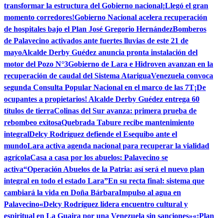
transformar la estructura del Gobierno nacional
¡Llegó el gran
momento corredores!
Gobierno Nacional acelera recuperación
de hospitales bajo el Plan José Gregorio Hernández
Bomberos
de Palavecino activados ante fuertes lluvias de este 21 de
mayo
Alcalde Derby Guédez anuncia pronta instalación del
motor del Pozo N°3
Gobierno de Lara e Hidroven avanzan en la
recuperación de caudal del Sistema Atarigua
Venezuela convoca
segunda Consulta Popular Nacional en el marco de las 7T
¡De
ocupantes a propietarios! Alcalde Derby Guédez entrega 60
títulos de tierra
Colinas del Sur avanza: primera prueba de
rebombeo exitosa
Quebrada Tabure recibe mantenimiento
integral
Delcy Rodríguez defiende el Esequibo ante el
mundo
Lara activa agenda nacional para recuperar la vialidad
agrícola
Casa a casa por los abuelos: Palavecino se
activa
“Operación Abuelos de la Patria: así será el nuevo plan
integral en todo el estado Lara”
En su recta final: sistema que
cambiará la vida en Doña Bárbara
Impulso al agua en
Palavecino
«Delcy Rodríguez lidera encuentro cultural y
espiritual en La Guaira por una Venezuela sin sanciones»
«¡Plan