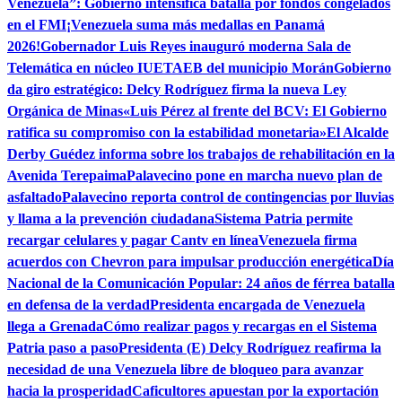
Venezuela”: Gobierno intensifica batalla por fondos congelados
en el FMI
¡Venezuela suma más medallas en Panamá
2026!
Gobernador Luis Reyes inauguró moderna Sala de
Telemática en núcleo IUETAEB del municipio Morán
Gobierno
da giro estratégico: Delcy Rodríguez firma la nueva Ley
Orgánica de Minas
«Luis Pérez al frente del BCV: El Gobierno
ratifica su compromiso con la estabilidad monetaria»
El Alcalde
Derby Guédez informa sobre los trabajos de rehabilitación en la
Avenida Terepaima
Palavecino pone en marcha nuevo plan de
asfaltado
Palavecino reporta control de contingencias por lluvias
y llama a la prevención ciudadana
Sistema Patria permite
recargar celulares y pagar Cantv en línea
Venezuela firma
acuerdos con Chevron para impulsar producción energética
Día
Nacional de la Comunicación Popular: 24 años de férrea batalla
en defensa de la verdad
Presidenta encargada de Venezuela
llega a Grenada
Cómo realizar pagos y recargas en el Sistema
Patria paso a paso
Presidenta (E) Delcy Rodríguez reafirma la
necesidad de una Venezuela libre de bloqueo para avanzar
hacia la prosperidad
Caficultores apuestan por la exportación