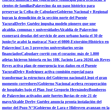
cientos de familias
Palavecino da un paso histórico para
preservar la Ceiba de Cabudare
Gobierno Nacional y Regional
logran la demolición de la sección norte del Puente
Yacural
Derby Guédez impulsa modelo pionero que une
alcaldía, comunas y universidades
Alcaldía de Palavecino
exonerará deudas del servicio de aseo urbano hasta el 30 de
junio
¡Se acabó la matraca! Nace el 0800-Extorsión
¡Histórico en
Palavecino! Los 3 proyectos universitarios serán
financiados
Cabudare corrió con el corazón: más de 1.800
atletas hicieron historia en los 10K Jacinto Lara 2026
Luis Reyes
Reyes activa plan de emergencia tras daños en el Puente
Yacural
Delcy Rodríguez activa comisión especial para
transformar la estructura del Gobierno nacional
¡Llegó el gran
momento corredores!
Gobierno Nacional acelera recuperación
de hospitales bajo el Plan José Gregorio Hernández
Bomberos
de Palavecino activados ante fuertes lluvias de este 21 de
mayo
Alcalde Derby Guédez anuncia pronta instalación del
motor del Pozo N°3
Gobierno de Lara e Hidroven avanzan en la