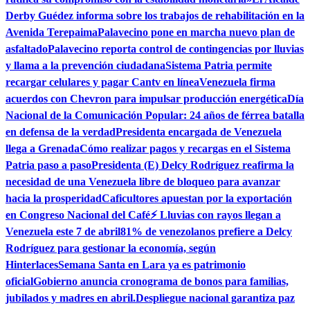
Derby Guédez informa sobre los trabajos de rehabilitación en la
Avenida Terepaima
Palavecino pone en marcha nuevo plan de
asfaltado
Palavecino reporta control de contingencias por lluvias
y llama a la prevención ciudadana
Sistema Patria permite
recargar celulares y pagar Cantv en línea
Venezuela firma
acuerdos con Chevron para impulsar producción energética
Día
Nacional de la Comunicación Popular: 24 años de férrea batalla
en defensa de la verdad
Presidenta encargada de Venezuela
llega a Grenada
Cómo realizar pagos y recargas en el Sistema
Patria paso a paso
Presidenta (E) Delcy Rodríguez reafirma la
necesidad de una Venezuela libre de bloqueo para avanzar
hacia la prosperidad
Caficultores apuestan por la exportación
en Congreso Nacional del Café
⚡ Lluvias con rayos llegan a
Venezuela este 7 de abril
81% de venezolanos prefiere a Delcy
Rodríguez para gestionar la economía, según
Hinterlaces
Semana Santa en Lara ya es patrimonio
oficial
Gobierno anuncia cronograma de bonos para familias,
jubilados y madres en abril.
Despliegue nacional garantiza paz