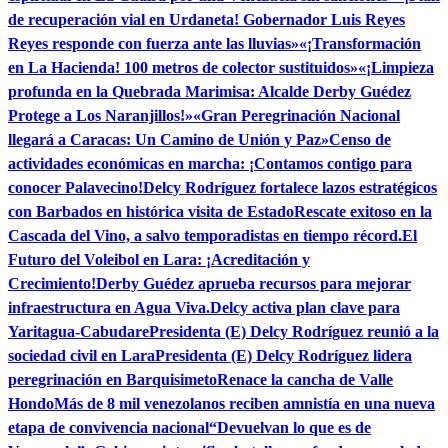
de recuperación vial en Urdaneta! Gobernador Luis Reyes
Reyes responde con fuerza ante las lluvias»
«¡Transformación
en La Hacienda! 100 metros de colector sustituidos»
«¡Limpieza
profunda en la Quebrada Marimisa: Alcalde Derby Guédez
Protege a Los Naranjillos!»
«Gran Peregrinación Nacional
llegará a Caracas: Un Camino de Unión y Paz»
Censo de
actividades económicas en marcha: ¡Contamos contigo para
conocer Palavecino!
Delcy Rodríguez fortalece lazos estratégicos
con Barbados en histórica visita de Estado
Rescate exitoso en la
Cascada del Vino, a salvo temporadistas en tiempo récord.
El
Futuro del Voleibol en Lara: ¡Acreditación y
Crecimiento!
Derby Guédez aprueba recursos para mejorar
infraestructura en Agua Viva.
Delcy activa plan clave para
Yaritagua-Cabudare
Presidenta (E) Delcy Rodríguez reunió a la
sociedad civil en Lara
Presidenta (E) Delcy Rodríguez lidera
peregrinación en Barquisimeto
Renace la cancha de Valle
Hondo
Más de 8 mil venezolanos reciben amnistía en una nueva
etapa de convivencia nacional
“Devuelvan lo que es de