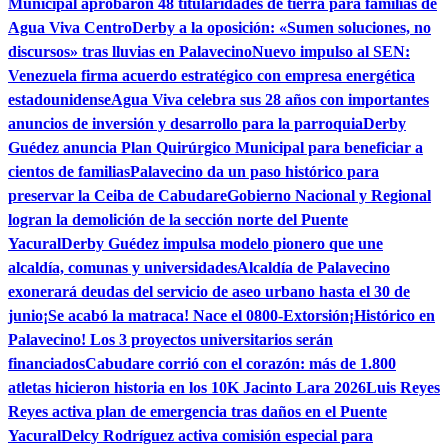
Municipal aprobaron 48 titularidades de tierra para familias de
Agua Viva Centro
Derby a la oposición: «Sumen soluciones, no
discursos» tras lluvias en Palavecino
Nuevo impulso al SEN:
Venezuela firma acuerdo estratégico con empresa energética
estadounidense
Agua Viva celebra sus 28 años con importantes
anuncios de inversión y desarrollo para la parroquia
Derby
Guédez anuncia Plan Quirúrgico Municipal para beneficiar a
cientos de familias
Palavecino da un paso histórico para
preservar la Ceiba de Cabudare
Gobierno Nacional y Regional
logran la demolición de la sección norte del Puente
Yacural
Derby Guédez impulsa modelo pionero que une
alcaldía, comunas y universidades
Alcaldía de Palavecino
exonerará deudas del servicio de aseo urbano hasta el 30 de
junio
¡Se acabó la matraca! Nace el 0800-Extorsión
¡Histórico en
Palavecino! Los 3 proyectos universitarios serán
financiados
Cabudare corrió con el corazón: más de 1.800
atletas hicieron historia en los 10K Jacinto Lara 2026
Luis Reyes
Reyes activa plan de emergencia tras daños en el Puente
Yacural
Delcy Rodríguez activa comisión especial para