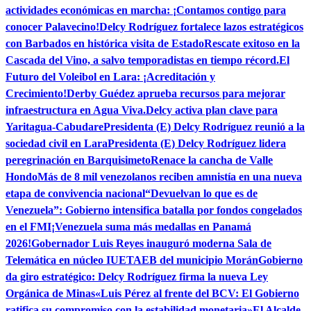
actividades económicas en marcha: ¡Contamos contigo para
conocer Palavecino!
Delcy Rodríguez fortalece lazos estratégicos
con Barbados en histórica visita de Estado
Rescate exitoso en la
Cascada del Vino, a salvo temporadistas en tiempo récord.
El
Futuro del Voleibol en Lara: ¡Acreditación y
Crecimiento!
Derby Guédez aprueba recursos para mejorar
infraestructura en Agua Viva.
Delcy activa plan clave para
Yaritagua-Cabudare
Presidenta (E) Delcy Rodríguez reunió a la
sociedad civil en Lara
Presidenta (E) Delcy Rodríguez lidera
peregrinación en Barquisimeto
Renace la cancha de Valle
Hondo
Más de 8 mil venezolanos reciben amnistía en una nueva
etapa de convivencia nacional
“Devuelvan lo que es de
Venezuela”: Gobierno intensifica batalla por fondos congelados
en el FMI
¡Venezuela suma más medallas en Panamá
2026!
Gobernador Luis Reyes inauguró moderna Sala de
Telemática en núcleo IUETAEB del municipio Morán
Gobierno
da giro estratégico: Delcy Rodríguez firma la nueva Ley
Orgánica de Minas
«Luis Pérez al frente del BCV: El Gobierno
ratifica su compromiso con la estabilidad monetaria»
El Alcalde