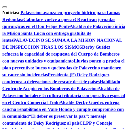
Saltar
al
Noticias:
Palavecino avanza en proyecto hídrico para Lomas
contenido
Redondas
¡Cabudare vuelve a operar! Reactivan jornadas
quirúrgicas en el Don Felipe Ponte
Alcaldía de Palavecino inicia
la Misión Santa Lucía con entrega gratuita de
lentes
PALAVECINO SE SUMA A LA MISIÓN NACIONAL
DE INSPECCIÓN TRAS LOS SISMOS
Derby Guédez
refuerza la capacidad de respuesta del Cuerpo de Bomberos
con nuevas unidades y equipamiento
Lluvias ponen a prueba el
plan preventivo: bucos y quebradas de Palavecino mantienen
su cauce sin incidencias
Presidenta (E) Delcy Rodríguez
condecora a delegaciones de rescate de siete países
Habilitado
Centro de Acopio en los Bomberos de Palavecino
Alcaldía de
Palavecino fortalece la cultura tributaria con operativo especial
en el Centro Comercial Traki
Alcalde Derby Guédez entrega
cancha rehabilitada en Valle Hondo y cumple compromiso con
la comunidad
“El deber es preservar la paz”: mensaje
contundente de Delcy Rodríguez al país
CLPP y Concejo