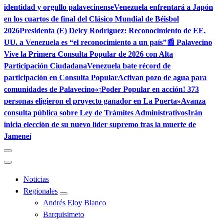
identidad y orgullo palavecinense
Venezuela enfrentará a Japón
en los cuartos de final del Clásico Mundial de Béisbol
2026
Presidenta (E) Delcy Rodríguez: Reconocimiento de EE.
UU. a Venezuela es “el reconocimiento a un país”
📰 Palavecino
Vive la Primera Consulta Popular de 2026 con Alta
Participación Ciudadana
Venezuela bate récord de
participación en Consulta Popular
Activan pozo de agua para
comunidades de Palavecino
«¡Poder Popular en acción! 373
personas eligieron el proyecto ganador en La Puerta»
Avanza
consulta pública sobre Ley de Trámites Administrativos
Irán
inicia elección de su nuevo líder supremo tras la muerte de
Jameneí
Noticias
Regionales
Andrés Eloy Blanco
Barquisimeto