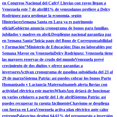
en Congreso Nacional del Café
⚡ Lluvias con rayos llegan a
Venezuela este 7 de abril
81% de venezolanos prefiere a Delcy
Rodríguez para gestionar la economía, según
Hinterlaces
Semana Santa en Lara ya es patrimonio
oficial
Gobierno anuncia cronograma de bonos para familias,
jubilados y madres en abril.
Despliegue nacional garantiza paz
en Semana Santa
“Inicia pago del Bono de Corresponsabilidad
y Formación”
Ministerio de Educación: Días no laborables por
Semana Mayor en Venezuela
Delcy Rodríguez: Venezuela tiene
las mayores reservas de crudo del mundo
Venezuela prevé
crecimiento de dos dígitos y ofrece garantías a
inversores
Activan cronograma de gasolina subsidiada del 23 al
29 de marzo
Sistema Patria: así puedes cobrar los bonos Parto
Humanizado y Lactancia Materna
Inameh alerta lluvias con
actividad eléctrica este martes
WhatsApp dejará de funcionar
en varios celulares a partir del 1 de abril
Sistema Patria: así
puedes recuperar tu cuenta fácilmente
Chavismo se despliega
con fuerza en Lara
Venezuela activa plan eléctrico ante calor
extremo
Palavecino destinó 64,61% del presupuesto a inversión