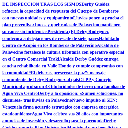
DE INSPECCIÓN TRAS LOS SISMOS
Derby Guédez
refuerza la capacidad de respuesta del Cuerpo de Bomberos
con nuevas unidades y equipamiento
Lluvias ponen a prueba el
plan preventivo: bucos y quebradas de Palavecino mantienen
su cauce sin incidencias
Presidenta (E) Delcy Rodríguez
condecora a delegaciones de rescate de siete países
Habilitado
Centro de Acopio en los Bomberos de Palavecino
Alcaldía de
Palavecino fortalece la cultura tributaria con operativo especial
en el Centro Comercial Traki
Alcalde Derby Guédez entrega
cancha rehabilitada en Valle Hondo y cumple compromiso con
la comunidad
“El deber es preservar la paz”: mensaje
contundente de Delcy Rodríguez al país
CLPP y Concejo
Municipal aprobaron 48 titularidades de tierra para familias de
Agua Viva Centro
Derby a la oposición: «Sumen soluciones, no
discursos» tras lluvias en Palavecino
Nuevo impulso al SEN:
Venezuela firma acuerdo estratégico con empresa energética
estadounidense
Agua Viva celebra sus 28 años con importantes
anuncios de inversión y desarrollo para la parroquia
Derby
Guédez anuncia Plan Quirúrgico Municipal para beneficiar a