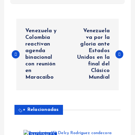
N
Venezuela y
Venezuela
a
Colombia
va por la
reactivan
gloria ante
agenda
Estados
v
binacional
Unidos en la
con reunión
final del
e
en
Clásico
Maracaibo
Mundial
g
a
+ Relacionadas
c
i
NACIONALES