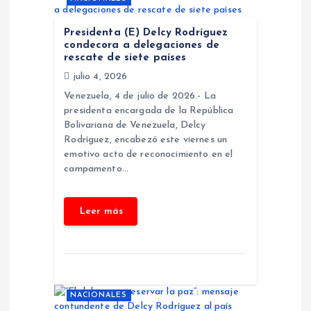
ó
Presidenta (E) Delcy Rodríguez
n
condecora a delegaciones de
rescate de siete países
julio 4, 2026
d
Venezuela, 4 de julio de 2026.- La
presidenta encargada de la República
e
Bolivariana de Venezuela, Delcy
Rodríguez, encabezó este viernes un
e
emotivo acto de reconocimiento en el
campamento…
n
t
r
a
NACIONALES