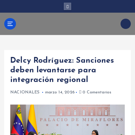
S
a
l
t
Kabud
a
r
a
l
ari
c
Delcy Rodríguez: Sanciones
o
n
deben levantarse para
t
integración regional
e
n
i
NACIONALES
marzo 14, 2026
0 Comentarios
d
o