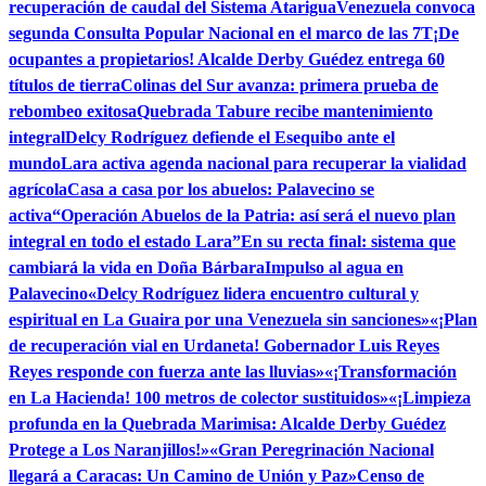
recuperación de caudal del Sistema Atarigua
Venezuela convoca
segunda Consulta Popular Nacional en el marco de las 7T
¡De
ocupantes a propietarios! Alcalde Derby Guédez entrega 60
títulos de tierra
Colinas del Sur avanza: primera prueba de
rebombeo exitosa
Quebrada Tabure recibe mantenimiento
integral
Delcy Rodríguez defiende el Esequibo ante el
mundo
Lara activa agenda nacional para recuperar la vialidad
agrícola
Casa a casa por los abuelos: Palavecino se
activa
“Operación Abuelos de la Patria: así será el nuevo plan
integral en todo el estado Lara”
En su recta final: sistema que
cambiará la vida en Doña Bárbara
Impulso al agua en
Palavecino
«Delcy Rodríguez lidera encuentro cultural y
espiritual en La Guaira por una Venezuela sin sanciones»
«¡Plan
de recuperación vial en Urdaneta! Gobernador Luis Reyes
Reyes responde con fuerza ante las lluvias»
«¡Transformación
en La Hacienda! 100 metros de colector sustituidos»
«¡Limpieza
profunda en la Quebrada Marimisa: Alcalde Derby Guédez
Protege a Los Naranjillos!»
«Gran Peregrinación Nacional
llegará a Caracas: Un Camino de Unión y Paz»
Censo de