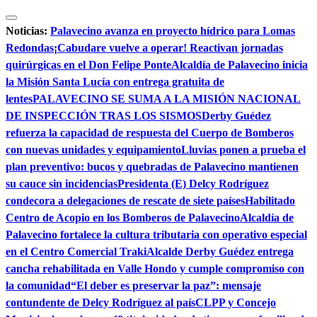
Saltar
al
Noticias:
Palavecino avanza en proyecto hídrico para Lomas
contenido
Redondas
¡Cabudare vuelve a operar! Reactivan jornadas
quirúrgicas en el Don Felipe Ponte
Alcaldía de Palavecino inicia
la Misión Santa Lucía con entrega gratuita de
lentes
PALAVECINO SE SUMA A LA MISIÓN NACIONAL
DE INSPECCIÓN TRAS LOS SISMOS
Derby Guédez
refuerza la capacidad de respuesta del Cuerpo de Bomberos
con nuevas unidades y equipamiento
Lluvias ponen a prueba el
plan preventivo: bucos y quebradas de Palavecino mantienen
su cauce sin incidencias
Presidenta (E) Delcy Rodríguez
condecora a delegaciones de rescate de siete países
Habilitado
Centro de Acopio en los Bomberos de Palavecino
Alcaldía de
Palavecino fortalece la cultura tributaria con operativo especial
en el Centro Comercial Traki
Alcalde Derby Guédez entrega
cancha rehabilitada en Valle Hondo y cumple compromiso con
la comunidad
“El deber es preservar la paz”: mensaje
contundente de Delcy Rodríguez al país
CLPP y Concejo