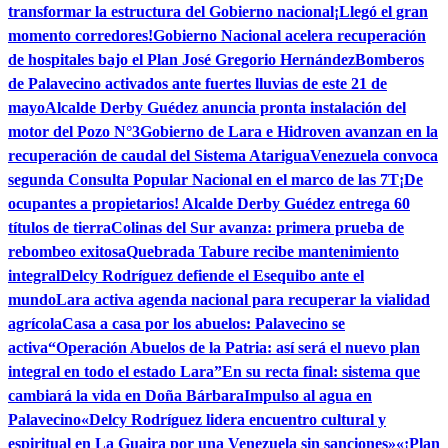
transformar la estructura del Gobierno nacional
¡Llegó el gran
momento corredores!
Gobierno Nacional acelera recuperación
de hospitales bajo el Plan José Gregorio Hernández
Bomberos
de Palavecino activados ante fuertes lluvias de este 21 de
mayo
Alcalde Derby Guédez anuncia pronta instalación del
motor del Pozo N°3
Gobierno de Lara e Hidroven avanzan en la
recuperación de caudal del Sistema Atarigua
Venezuela convoca
segunda Consulta Popular Nacional en el marco de las 7T
¡De
ocupantes a propietarios! Alcalde Derby Guédez entrega 60
títulos de tierra
Colinas del Sur avanza: primera prueba de
rebombeo exitosa
Quebrada Tabure recibe mantenimiento
integral
Delcy Rodríguez defiende el Esequibo ante el
mundo
Lara activa agenda nacional para recuperar la vialidad
agrícola
Casa a casa por los abuelos: Palavecino se
activa
“Operación Abuelos de la Patria: así será el nuevo plan
integral en todo el estado Lara”
En su recta final: sistema que
cambiará la vida en Doña Bárbara
Impulso al agua en
Palavecino
«Delcy Rodríguez lidera encuentro cultural y
espiritual en La Guaira por una Venezuela sin sanciones»
«¡Plan