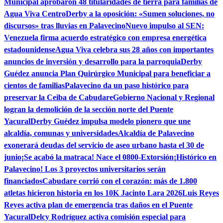
Municipal aprobaron 48 titularidades de tierra para familias de
Agua Viva Centro
Derby a la oposición: «Sumen soluciones, no
discursos» tras lluvias en Palavecino
Nuevo impulso al SEN:
Venezuela firma acuerdo estratégico con empresa energética
estadounidense
Agua Viva celebra sus 28 años con importantes
anuncios de inversión y desarrollo para la parroquia
Derby
Guédez anuncia Plan Quirúrgico Municipal para beneficiar a
cientos de familias
Palavecino da un paso histórico para
preservar la Ceiba de Cabudare
Gobierno Nacional y Regional
logran la demolición de la sección norte del Puente
Yacural
Derby Guédez impulsa modelo pionero que une
alcaldía, comunas y universidades
Alcaldía de Palavecino
exonerará deudas del servicio de aseo urbano hasta el 30 de
junio
¡Se acabó la matraca! Nace el 0800-Extorsión
¡Histórico en
Palavecino! Los 3 proyectos universitarios serán
financiados
Cabudare corrió con el corazón: más de 1.800
atletas hicieron historia en los 10K Jacinto Lara 2026
Luis Reyes
Reyes activa plan de emergencia tras daños en el Puente
Yacural
Delcy Rodríguez activa comisión especial para