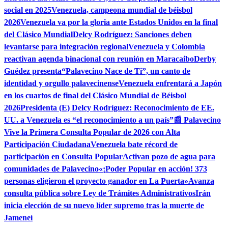
social en 2025
Venezuela, campeona mundial de béisbol
2026
Venezuela va por la gloria ante Estados Unidos en la final
del Clásico Mundial
Delcy Rodríguez: Sanciones deben
levantarse para integración regional
Venezuela y Colombia
reactivan agenda binacional con reunión en Maracaibo
Derby
Guédez presenta“Palavecino Nace de Ti”, un canto de
identidad y orgullo palavecinense
Venezuela enfrentará a Japón
en los cuartos de final del Clásico Mundial de Béisbol
2026
Presidenta (E) Delcy Rodríguez: Reconocimiento de EE.
UU. a Venezuela es “el reconocimiento a un país”
📰 Palavecino
Vive la Primera Consulta Popular de 2026 con Alta
Participación Ciudadana
Venezuela bate récord de
participación en Consulta Popular
Activan pozo de agua para
comunidades de Palavecino
«¡Poder Popular en acción! 373
personas eligieron el proyecto ganador en La Puerta»
Avanza
consulta pública sobre Ley de Trámites Administrativos
Irán
inicia elección de su nuevo líder supremo tras la muerte de
Jameneí