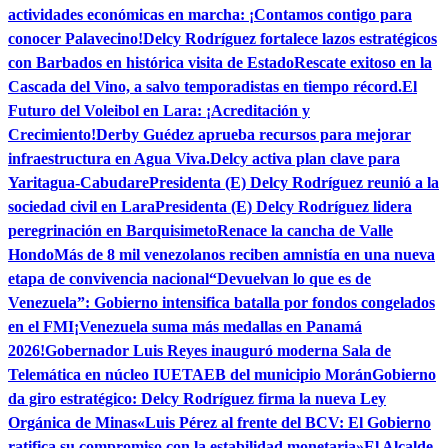
actividades económicas en marcha: ¡Contamos contigo para
conocer Palavecino!
Delcy Rodríguez fortalece lazos estratégicos
con Barbados en histórica visita de Estado
Rescate exitoso en la
Cascada del Vino, a salvo temporadistas en tiempo récord.
El
Futuro del Voleibol en Lara: ¡Acreditación y
Crecimiento!
Derby Guédez aprueba recursos para mejorar
infraestructura en Agua Viva.
Delcy activa plan clave para
Yaritagua-Cabudare
Presidenta (E) Delcy Rodríguez reunió a la
sociedad civil en Lara
Presidenta (E) Delcy Rodríguez lidera
peregrinación en Barquisimeto
Renace la cancha de Valle
Hondo
Más de 8 mil venezolanos reciben amnistía en una nueva
etapa de convivencia nacional
“Devuelvan lo que es de
Venezuela”: Gobierno intensifica batalla por fondos congelados
en el FMI
¡Venezuela suma más medallas en Panamá
2026!
Gobernador Luis Reyes inauguró moderna Sala de
Telemática en núcleo IUETAEB del municipio Morán
Gobierno
da giro estratégico: Delcy Rodríguez firma la nueva Ley
Orgánica de Minas
«Luis Pérez al frente del BCV: El Gobierno
ratifica su compromiso con la estabilidad monetaria»
El Alcalde