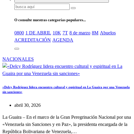
Buscar:
O consulte nuestras categorías populares...
0800
1 DE ABRIL
10K
7T
8 de marzo
8M
Abuelos
ACREDITACIÓN
AGENDA
NACIONALES
«Delcy Rodríguez lidera encuentro cultural y espiritual en La Guaira por una Venezuela
sin sanciones»
abril 30, 2026
La Guaira – En el marco de la Gran Peregrinación Nacional por una
«Venezuela sin Sanciones y en Paz», la presidenta encargada de la
República Bolivariana de Venezuela,…