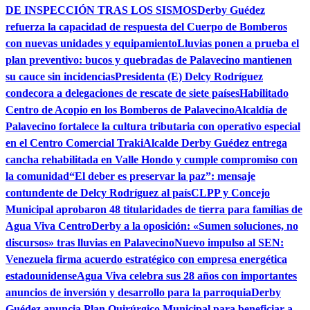
DE INSPECCIÓN TRAS LOS SISMOS
Derby Guédez
refuerza la capacidad de respuesta del Cuerpo de Bomberos
con nuevas unidades y equipamiento
Lluvias ponen a prueba el
plan preventivo: bucos y quebradas de Palavecino mantienen
su cauce sin incidencias
Presidenta (E) Delcy Rodríguez
condecora a delegaciones de rescate de siete países
Habilitado
Centro de Acopio en los Bomberos de Palavecino
Alcaldía de
Palavecino fortalece la cultura tributaria con operativo especial
en el Centro Comercial Traki
Alcalde Derby Guédez entrega
cancha rehabilitada en Valle Hondo y cumple compromiso con
la comunidad
“El deber es preservar la paz”: mensaje
contundente de Delcy Rodríguez al país
CLPP y Concejo
Municipal aprobaron 48 titularidades de tierra para familias de
Agua Viva Centro
Derby a la oposición: «Sumen soluciones, no
discursos» tras lluvias en Palavecino
Nuevo impulso al SEN:
Venezuela firma acuerdo estratégico con empresa energética
estadounidense
Agua Viva celebra sus 28 años con importantes
anuncios de inversión y desarrollo para la parroquia
Derby
Guédez anuncia Plan Quirúrgico Municipal para beneficiar a