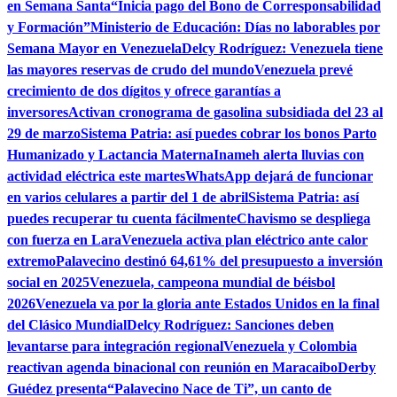
en Semana Santa
“Inicia pago del Bono de Corresponsabilidad
y Formación”
Ministerio de Educación: Días no laborables por
Semana Mayor en Venezuela
Delcy Rodríguez: Venezuela tiene
las mayores reservas de crudo del mundo
Venezuela prevé
crecimiento de dos dígitos y ofrece garantías a
inversores
Activan cronograma de gasolina subsidiada del 23 al
29 de marzo
Sistema Patria: así puedes cobrar los bonos Parto
Humanizado y Lactancia Materna
Inameh alerta lluvias con
actividad eléctrica este martes
WhatsApp dejará de funcionar
en varios celulares a partir del 1 de abril
Sistema Patria: así
puedes recuperar tu cuenta fácilmente
Chavismo se despliega
con fuerza en Lara
Venezuela activa plan eléctrico ante calor
extremo
Palavecino destinó 64,61% del presupuesto a inversión
social en 2025
Venezuela, campeona mundial de béisbol
2026
Venezuela va por la gloria ante Estados Unidos en la final
del Clásico Mundial
Delcy Rodríguez: Sanciones deben
levantarse para integración regional
Venezuela y Colombia
reactivan agenda binacional con reunión en Maracaibo
Derby
Guédez presenta“Palavecino Nace de Ti”, un canto de