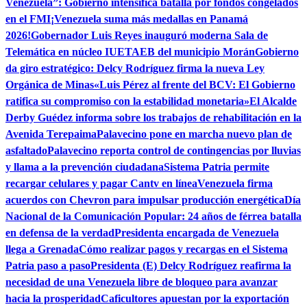
Venezuela”: Gobierno intensifica batalla por fondos congelados
en el FMI
¡Venezuela suma más medallas en Panamá
2026!
Gobernador Luis Reyes inauguró moderna Sala de
Telemática en núcleo IUETAEB del municipio Morán
Gobierno
da giro estratégico: Delcy Rodríguez firma la nueva Ley
Orgánica de Minas
«Luis Pérez al frente del BCV: El Gobierno
ratifica su compromiso con la estabilidad monetaria»
El Alcalde
Derby Guédez informa sobre los trabajos de rehabilitación en la
Avenida Terepaima
Palavecino pone en marcha nuevo plan de
asfaltado
Palavecino reporta control de contingencias por lluvias
y llama a la prevención ciudadana
Sistema Patria permite
recargar celulares y pagar Cantv en línea
Venezuela firma
acuerdos con Chevron para impulsar producción energética
Día
Nacional de la Comunicación Popular: 24 años de férrea batalla
en defensa de la verdad
Presidenta encargada de Venezuela
llega a Grenada
Cómo realizar pagos y recargas en el Sistema
Patria paso a paso
Presidenta (E) Delcy Rodríguez reafirma la
necesidad de una Venezuela libre de bloqueo para avanzar
hacia la prosperidad
Caficultores apuestan por la exportación