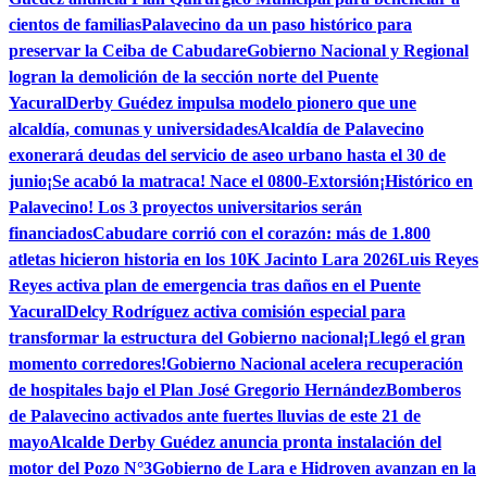
cientos de familias
Palavecino da un paso histórico para
preservar la Ceiba de Cabudare
Gobierno Nacional y Regional
logran la demolición de la sección norte del Puente
Yacural
Derby Guédez impulsa modelo pionero que une
alcaldía, comunas y universidades
Alcaldía de Palavecino
exonerará deudas del servicio de aseo urbano hasta el 30 de
junio
¡Se acabó la matraca! Nace el 0800-Extorsión
¡Histórico en
Palavecino! Los 3 proyectos universitarios serán
financiados
Cabudare corrió con el corazón: más de 1.800
atletas hicieron historia en los 10K Jacinto Lara 2026
Luis Reyes
Reyes activa plan de emergencia tras daños en el Puente
Yacural
Delcy Rodríguez activa comisión especial para
transformar la estructura del Gobierno nacional
¡Llegó el gran
momento corredores!
Gobierno Nacional acelera recuperación
de hospitales bajo el Plan José Gregorio Hernández
Bomberos
de Palavecino activados ante fuertes lluvias de este 21 de
mayo
Alcalde Derby Guédez anuncia pronta instalación del
motor del Pozo N°3
Gobierno de Lara e Hidroven avanzan en la