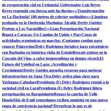
de recuperación vial en Urdaneta! Gobernador Luis Reyes
Reyes responde con fuerza ante las lluvias»
«¡Transformación
en La Hacienda! 100 metros de colector sustituidos»
«¡Limpieza
profunda en la Quebrada Marimisa: Alcalde Derby Guédez
Protege a Los Naranjillos!»
«Gran Peregrinación Nacional
llegará a Caracas: Un Camino de Unión y Paz»
Censo de
actividades económicas en marcha: ¡Contamos contigo para
conocer Palavecino!
Delcy Rodríguez fortalece lazos estratégicos
con Barbados en histórica visita de Estado
Rescate exitoso en la
Cascada del Vino, a salvo temporadistas en tiempo récord.
El
Futuro del Voleibol en Lara: ¡Acreditación y
Crecimiento!
Derby Guédez aprueba recursos para mejorar
infraestructura en Agua Viva.
Delcy activa plan clave para
Yaritagua-Cabudare
Presidenta (E) Delcy Rodríguez reunió a la
sociedad civil en Lara
Presidenta (E) Delcy Rodríguez lidera
peregrinación en Barquisimeto
Renace la cancha de Valle
Hondo
Más de 8 mil venezolanos reciben amnistía en una nueva
etapa de convivencia nacional
“Devuelvan lo que es de