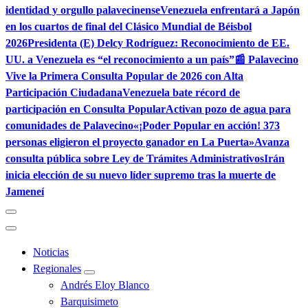
identidad y orgullo palavecinense
Venezuela enfrentará a Japón
en los cuartos de final del Clásico Mundial de Béisbol
2026
Presidenta (E) Delcy Rodríguez: Reconocimiento de EE.
UU. a Venezuela es “el reconocimiento a un país”
📰 Palavecino
Vive la Primera Consulta Popular de 2026 con Alta
Participación Ciudadana
Venezuela bate récord de
participación en Consulta Popular
Activan pozo de agua para
comunidades de Palavecino
«¡Poder Popular en acción! 373
personas eligieron el proyecto ganador en La Puerta»
Avanza
consulta pública sobre Ley de Trámites Administrativos
Irán
inicia elección de su nuevo líder supremo tras la muerte de
Jameneí
Noticias
Regionales
Andrés Eloy Blanco
Barquisimeto