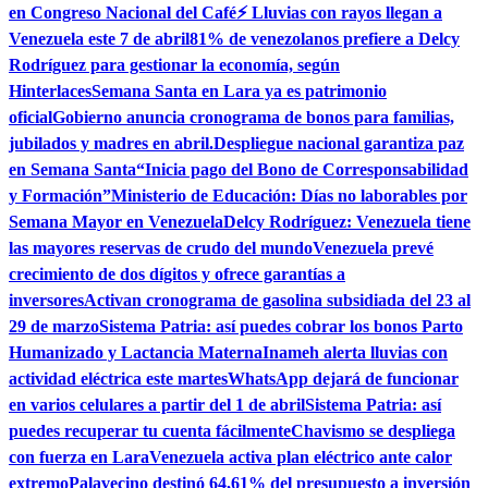
en Congreso Nacional del Café
⚡ Lluvias con rayos llegan a
Venezuela este 7 de abril
81% de venezolanos prefiere a Delcy
Rodríguez para gestionar la economía, según
Hinterlaces
Semana Santa en Lara ya es patrimonio
oficial
Gobierno anuncia cronograma de bonos para familias,
jubilados y madres en abril.
Despliegue nacional garantiza paz
en Semana Santa
“Inicia pago del Bono de Corresponsabilidad
y Formación”
Ministerio de Educación: Días no laborables por
Semana Mayor en Venezuela
Delcy Rodríguez: Venezuela tiene
las mayores reservas de crudo del mundo
Venezuela prevé
crecimiento de dos dígitos y ofrece garantías a
inversores
Activan cronograma de gasolina subsidiada del 23 al
29 de marzo
Sistema Patria: así puedes cobrar los bonos Parto
Humanizado y Lactancia Materna
Inameh alerta lluvias con
actividad eléctrica este martes
WhatsApp dejará de funcionar
en varios celulares a partir del 1 de abril
Sistema Patria: así
puedes recuperar tu cuenta fácilmente
Chavismo se despliega
con fuerza en Lara
Venezuela activa plan eléctrico ante calor
extremo
Palavecino destinó 64,61% del presupuesto a inversión