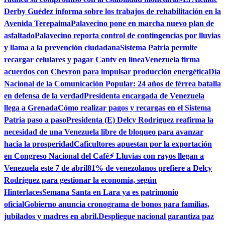
Derby Guédez informa sobre los trabajos de rehabilitación en la
Avenida Terepaima
Palavecino pone en marcha nuevo plan de
asfaltado
Palavecino reporta control de contingencias por lluvias
y llama a la prevención ciudadana
Sistema Patria permite
recargar celulares y pagar Cantv en línea
Venezuela firma
acuerdos con Chevron para impulsar producción energética
Día
Nacional de la Comunicación Popular: 24 años de férrea batalla
en defensa de la verdad
Presidenta encargada de Venezuela
llega a Grenada
Cómo realizar pagos y recargas en el Sistema
Patria paso a paso
Presidenta (E) Delcy Rodríguez reafirma la
necesidad de una Venezuela libre de bloqueo para avanzar
hacia la prosperidad
Caficultores apuestan por la exportación
en Congreso Nacional del Café
⚡ Lluvias con rayos llegan a
Venezuela este 7 de abril
81% de venezolanos prefiere a Delcy
Rodríguez para gestionar la economía, según
Hinterlaces
Semana Santa en Lara ya es patrimonio
oficial
Gobierno anuncia cronograma de bonos para familias,
jubilados y madres en abril.
Despliegue nacional garantiza paz