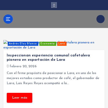
S
a
l
t
Kabud
a
r
a
l
ari
c
Andrés Eloy Blanco
Economía
Lara
o
n
Inspeccionan experiencia comunal cafetalera
t
pionera en exportación de Lara
e
febrero 20, 2026
n
i
Con el firme propósito de posicionar a Lara, en uno de los
d
mejores estados como productor de café, el gobernador de
o
Lara, Luis Reyes Reyes acompañó a la…