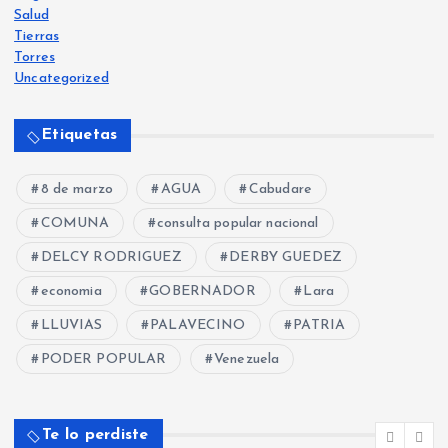
Salud
Tierras
Torres
Uncategorized
Etiquetas
8 de marzo
AGUA
Cabudare
COMUNA
consulta popular nacional
DELCY RODRIGUEZ
DERBY GUEDEZ
economia
GOBERNADOR
Lara
LLUVIAS
PALAVECINO
PATRIA
PODER POPULAR
Venezuela
Te lo perdiste