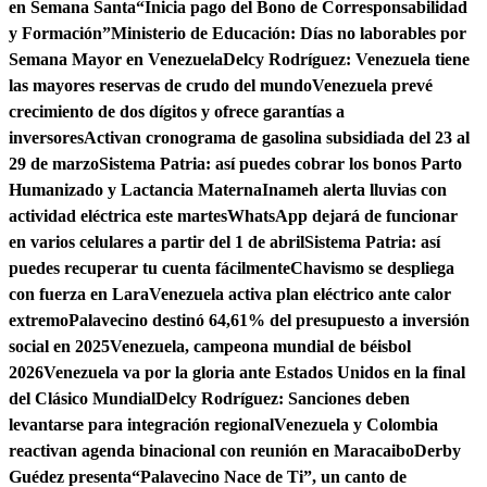
en Semana Santa
“Inicia pago del Bono de Corresponsabilidad
y Formación”
Ministerio de Educación: Días no laborables por
Semana Mayor en Venezuela
Delcy Rodríguez: Venezuela tiene
las mayores reservas de crudo del mundo
Venezuela prevé
crecimiento de dos dígitos y ofrece garantías a
inversores
Activan cronograma de gasolina subsidiada del 23 al
29 de marzo
Sistema Patria: así puedes cobrar los bonos Parto
Humanizado y Lactancia Materna
Inameh alerta lluvias con
actividad eléctrica este martes
WhatsApp dejará de funcionar
en varios celulares a partir del 1 de abril
Sistema Patria: así
puedes recuperar tu cuenta fácilmente
Chavismo se despliega
con fuerza en Lara
Venezuela activa plan eléctrico ante calor
extremo
Palavecino destinó 64,61% del presupuesto a inversión
social en 2025
Venezuela, campeona mundial de béisbol
2026
Venezuela va por la gloria ante Estados Unidos en la final
del Clásico Mundial
Delcy Rodríguez: Sanciones deben
levantarse para integración regional
Venezuela y Colombia
reactivan agenda binacional con reunión en Maracaibo
Derby
Guédez presenta“Palavecino Nace de Ti”, un canto de