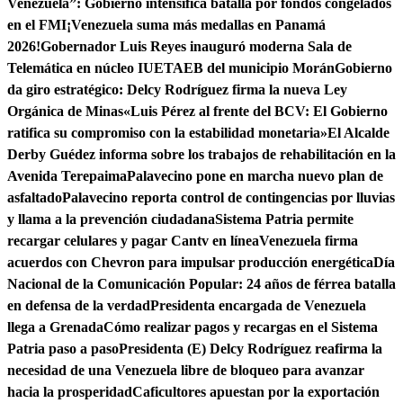
Venezuela”: Gobierno intensifica batalla por fondos congelados
en el FMI
¡Venezuela suma más medallas en Panamá
2026!
Gobernador Luis Reyes inauguró moderna Sala de
Telemática en núcleo IUETAEB del municipio Morán
Gobierno
da giro estratégico: Delcy Rodríguez firma la nueva Ley
Orgánica de Minas
«Luis Pérez al frente del BCV: El Gobierno
ratifica su compromiso con la estabilidad monetaria»
El Alcalde
Derby Guédez informa sobre los trabajos de rehabilitación en la
Avenida Terepaima
Palavecino pone en marcha nuevo plan de
asfaltado
Palavecino reporta control de contingencias por lluvias
y llama a la prevención ciudadana
Sistema Patria permite
recargar celulares y pagar Cantv en línea
Venezuela firma
acuerdos con Chevron para impulsar producción energética
Día
Nacional de la Comunicación Popular: 24 años de férrea batalla
en defensa de la verdad
Presidenta encargada de Venezuela
llega a Grenada
Cómo realizar pagos y recargas en el Sistema
Patria paso a paso
Presidenta (E) Delcy Rodríguez reafirma la
necesidad de una Venezuela libre de bloqueo para avanzar
hacia la prosperidad
Caficultores apuestan por la exportación