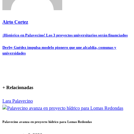
Airto Cortez
¡Histórico en Palavecino! Los 3 proyectos universitarios serán financiados
Navegación
de
Derby Guédez impulsa modelo pionero que une alcaldía, comunas y
universidades
entradas
+ Relacionadas
Lara
Palavecino
Palavecino avanza en proyecto hídrico para Lomas Redondas