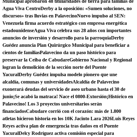
Municipal aprobaron 48 titularidades de tierra para familias de
Agua Viva Centro
Derby a la oposición: «Sumen soluciones, no
discursos» tras lluvias en Palavecino
Nuevo impulso al SEN:
Venezuela firma acuerdo estratégico con empresa energética
estadounidense
Agua Viva celebra sus 28 años con importantes
anuncios de inversión y desarrollo para la parroquia
Derby
Guédez anuncia Plan Quirúrgico Municipal para beneficiar a
cientos de familias
Palavecino da un paso histórico para
preservar la Ceiba de Cabudare
Gobierno Nacional y Regional
logran la demolición de la sección norte del Puente
Yacural
Derby Guédez impulsa modelo pionero que une
alcaldía, comunas y universidades
Alcaldía de Palavecino
exonerará deudas del servicio de aseo urbano hasta el 30 de
junio
¡Se acabó la matraca! Nace el 0800-Extorsión
¡Histórico en
Palavecino! Los 3 proyectos universitarios serán
financiados
Cabudare corrió con el corazón: más de 1.800
atletas hicieron historia en los 10K Jacinto Lara 2026
Luis Reyes
Reyes activa plan de emergencia tras daños en el Puente
Yacural
Delcy Rodríguez activa comisión especial para