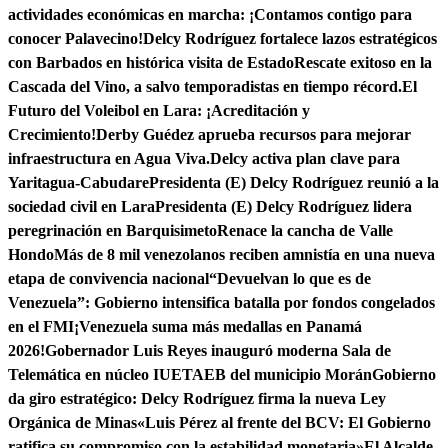
actividades económicas en marcha: ¡Contamos contigo para
conocer Palavecino!
Delcy Rodríguez fortalece lazos estratégicos
con Barbados en histórica visita de Estado
Rescate exitoso en la
Cascada del Vino, a salvo temporadistas en tiempo récord.
El
Futuro del Voleibol en Lara: ¡Acreditación y
Crecimiento!
Derby Guédez aprueba recursos para mejorar
infraestructura en Agua Viva.
Delcy activa plan clave para
Yaritagua-Cabudare
Presidenta (E) Delcy Rodríguez reunió a la
sociedad civil en Lara
Presidenta (E) Delcy Rodríguez lidera
peregrinación en Barquisimeto
Renace la cancha de Valle
Hondo
Más de 8 mil venezolanos reciben amnistía en una nueva
etapa de convivencia nacional
“Devuelvan lo que es de
Venezuela”: Gobierno intensifica batalla por fondos congelados
en el FMI
¡Venezuela suma más medallas en Panamá
2026!
Gobernador Luis Reyes inauguró moderna Sala de
Telemática en núcleo IUETAEB del municipio Morán
Gobierno
da giro estratégico: Delcy Rodríguez firma la nueva Ley
Orgánica de Minas
«Luis Pérez al frente del BCV: El Gobierno
ratifica su compromiso con la estabilidad monetaria»
El Alcalde