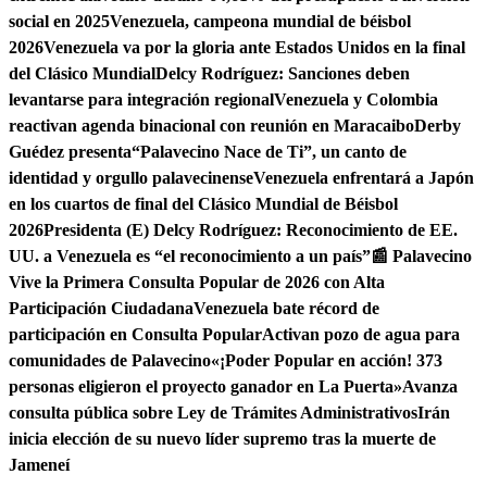
social en 2025
Venezuela, campeona mundial de béisbol
2026
Venezuela va por la gloria ante Estados Unidos en la final
del Clásico Mundial
Delcy Rodríguez: Sanciones deben
levantarse para integración regional
Venezuela y Colombia
reactivan agenda binacional con reunión en Maracaibo
Derby
Guédez presenta“Palavecino Nace de Ti”, un canto de
identidad y orgullo palavecinense
Venezuela enfrentará a Japón
en los cuartos de final del Clásico Mundial de Béisbol
2026
Presidenta (E) Delcy Rodríguez: Reconocimiento de EE.
UU. a Venezuela es “el reconocimiento a un país”
📰 Palavecino
Vive la Primera Consulta Popular de 2026 con Alta
Participación Ciudadana
Venezuela bate récord de
participación en Consulta Popular
Activan pozo de agua para
comunidades de Palavecino
«¡Poder Popular en acción! 373
personas eligieron el proyecto ganador en La Puerta»
Avanza
consulta pública sobre Ley de Trámites Administrativos
Irán
inicia elección de su nuevo líder supremo tras la muerte de
Jameneí