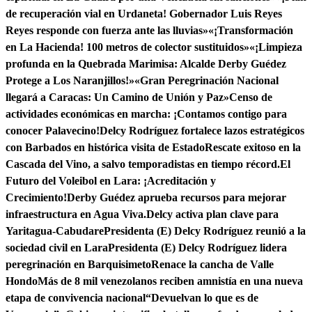
de recuperación vial en Urdaneta! Gobernador Luis Reyes
Reyes responde con fuerza ante las lluvias»
«¡Transformación
en La Hacienda! 100 metros de colector sustituidos»
«¡Limpieza
profunda en la Quebrada Marimisa: Alcalde Derby Guédez
Protege a Los Naranjillos!»
«Gran Peregrinación Nacional
llegará a Caracas: Un Camino de Unión y Paz»
Censo de
actividades económicas en marcha: ¡Contamos contigo para
conocer Palavecino!
Delcy Rodríguez fortalece lazos estratégicos
con Barbados en histórica visita de Estado
Rescate exitoso en la
Cascada del Vino, a salvo temporadistas en tiempo récord.
El
Futuro del Voleibol en Lara: ¡Acreditación y
Crecimiento!
Derby Guédez aprueba recursos para mejorar
infraestructura en Agua Viva.
Delcy activa plan clave para
Yaritagua-Cabudare
Presidenta (E) Delcy Rodríguez reunió a la
sociedad civil en Lara
Presidenta (E) Delcy Rodríguez lidera
peregrinación en Barquisimeto
Renace la cancha de Valle
Hondo
Más de 8 mil venezolanos reciben amnistía en una nueva
etapa de convivencia nacional
“Devuelvan lo que es de