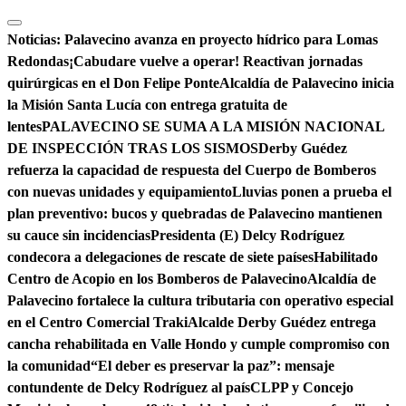
Saltar
al
Noticias:
Palavecino avanza en proyecto hídrico para Lomas
contenido
Redondas
¡Cabudare vuelve a operar! Reactivan jornadas
quirúrgicas en el Don Felipe Ponte
Alcaldía de Palavecino inicia
la Misión Santa Lucía con entrega gratuita de
lentes
PALAVECINO SE SUMA A LA MISIÓN NACIONAL
DE INSPECCIÓN TRAS LOS SISMOS
Derby Guédez
refuerza la capacidad de respuesta del Cuerpo de Bomberos
con nuevas unidades y equipamiento
Lluvias ponen a prueba el
plan preventivo: bucos y quebradas de Palavecino mantienen
su cauce sin incidencias
Presidenta (E) Delcy Rodríguez
condecora a delegaciones de rescate de siete países
Habilitado
Centro de Acopio en los Bomberos de Palavecino
Alcaldía de
Palavecino fortalece la cultura tributaria con operativo especial
en el Centro Comercial Traki
Alcalde Derby Guédez entrega
cancha rehabilitada en Valle Hondo y cumple compromiso con
la comunidad
“El deber es preservar la paz”: mensaje
contundente de Delcy Rodríguez al país
CLPP y Concejo