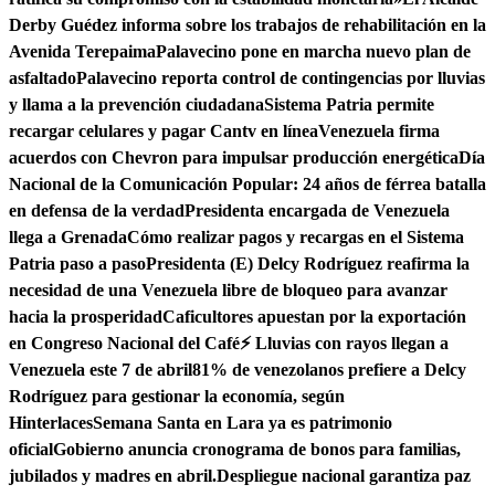
Derby Guédez informa sobre los trabajos de rehabilitación en la
Avenida Terepaima
Palavecino pone en marcha nuevo plan de
asfaltado
Palavecino reporta control de contingencias por lluvias
y llama a la prevención ciudadana
Sistema Patria permite
recargar celulares y pagar Cantv en línea
Venezuela firma
acuerdos con Chevron para impulsar producción energética
Día
Nacional de la Comunicación Popular: 24 años de férrea batalla
en defensa de la verdad
Presidenta encargada de Venezuela
llega a Grenada
Cómo realizar pagos y recargas en el Sistema
Patria paso a paso
Presidenta (E) Delcy Rodríguez reafirma la
necesidad de una Venezuela libre de bloqueo para avanzar
hacia la prosperidad
Caficultores apuestan por la exportación
en Congreso Nacional del Café
⚡ Lluvias con rayos llegan a
Venezuela este 7 de abril
81% de venezolanos prefiere a Delcy
Rodríguez para gestionar la economía, según
Hinterlaces
Semana Santa en Lara ya es patrimonio
oficial
Gobierno anuncia cronograma de bonos para familias,
jubilados y madres en abril.
Despliegue nacional garantiza paz