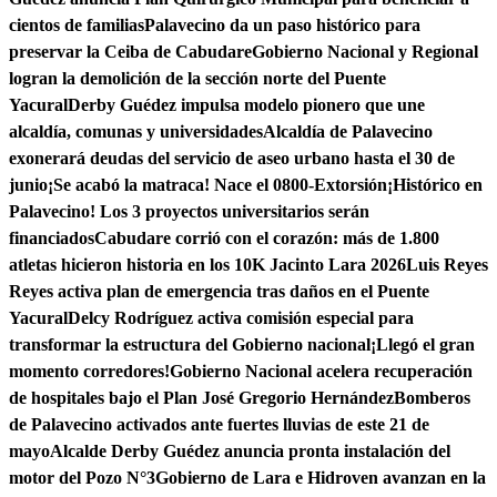
cientos de familias
Palavecino da un paso histórico para
preservar la Ceiba de Cabudare
Gobierno Nacional y Regional
logran la demolición de la sección norte del Puente
Yacural
Derby Guédez impulsa modelo pionero que une
alcaldía, comunas y universidades
Alcaldía de Palavecino
exonerará deudas del servicio de aseo urbano hasta el 30 de
junio
¡Se acabó la matraca! Nace el 0800-Extorsión
¡Histórico en
Palavecino! Los 3 proyectos universitarios serán
financiados
Cabudare corrió con el corazón: más de 1.800
atletas hicieron historia en los 10K Jacinto Lara 2026
Luis Reyes
Reyes activa plan de emergencia tras daños en el Puente
Yacural
Delcy Rodríguez activa comisión especial para
transformar la estructura del Gobierno nacional
¡Llegó el gran
momento corredores!
Gobierno Nacional acelera recuperación
de hospitales bajo el Plan José Gregorio Hernández
Bomberos
de Palavecino activados ante fuertes lluvias de este 21 de
mayo
Alcalde Derby Guédez anuncia pronta instalación del
motor del Pozo N°3
Gobierno de Lara e Hidroven avanzan en la