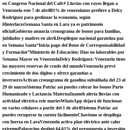
en Congreso Nacional del Café
⚡ Lluvias con rayos llegan a
Venezuela este 7 de abril
81% de venezolanos prefiere a Delcy
Rodríguez para gestionar la economía, según
Hinterlaces
Semana Santa en Lara ya es patrimonio
oficial
Gobierno anuncia cronograma de bonos para familias,
jubilados y madres en abril.
Despliegue nacional garantiza paz
en Semana Santa
“Inicia pago del Bono de Corresponsabilidad
y Formación”
Ministerio de Educación: Días no laborables por
Semana Mayor en Venezuela
Delcy Rodríguez: Venezuela tiene
las mayores reservas de crudo del mundo
Venezuela prevé
crecimiento de dos dígitos y ofrece garantías a
inversores
Activan cronograma de gasolina subsidiada del 23 al
29 de marzo
Sistema Patria: así puedes cobrar los bonos Parto
Humanizado y Lactancia Materna
Inameh alerta lluvias con
actividad eléctrica este martes
WhatsApp dejará de funcionar
en varios celulares a partir del 1 de abril
Sistema Patria: así
puedes recuperar tu cuenta fácilmente
Chavismo se despliega
con fuerza en Lara
Venezuela activa plan eléctrico ante calor
extremo
Palavecino destinó 64,61% del presupuesto a inversión