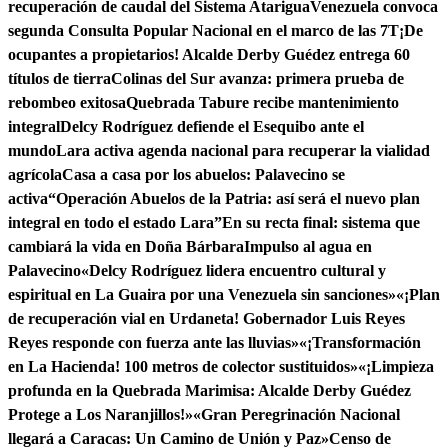
recuperación de caudal del Sistema Atarigua
Venezuela convoca
segunda Consulta Popular Nacional en el marco de las 7T
¡De
ocupantes a propietarios! Alcalde Derby Guédez entrega 60
títulos de tierra
Colinas del Sur avanza: primera prueba de
rebombeo exitosa
Quebrada Tabure recibe mantenimiento
integral
Delcy Rodríguez defiende el Esequibo ante el
mundo
Lara activa agenda nacional para recuperar la vialidad
agrícola
Casa a casa por los abuelos: Palavecino se
activa
“Operación Abuelos de la Patria: así será el nuevo plan
integral en todo el estado Lara”
En su recta final: sistema que
cambiará la vida en Doña Bárbara
Impulso al agua en
Palavecino
«Delcy Rodríguez lidera encuentro cultural y
espiritual en La Guaira por una Venezuela sin sanciones»
«¡Plan
de recuperación vial en Urdaneta! Gobernador Luis Reyes
Reyes responde con fuerza ante las lluvias»
«¡Transformación
en La Hacienda! 100 metros de colector sustituidos»
«¡Limpieza
profunda en la Quebrada Marimisa: Alcalde Derby Guédez
Protege a Los Naranjillos!»
«Gran Peregrinación Nacional
llegará a Caracas: Un Camino de Unión y Paz»
Censo de