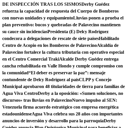
DE INSPECCIÓN TRAS LOS SISMOS
Derby Guédez
refuerza la capacidad de respuesta del Cuerpo de Bomberos
con nuevas unidades y equipamiento
Lluvias ponen a prueba el
plan preventivo: bucos y quebradas de Palavecino mantienen
su cauce sin incidencias
Presidenta (E) Delcy Rodríguez
condecora a delegaciones de rescate de siete países
Habilitado
Centro de Acopio en los Bomberos de Palavecino
Alcaldía de
Palavecino fortalece la cultura tributaria con operativo especial
en el Centro Comercial Traki
Alcalde Derby Guédez entrega
cancha rehabilitada en Valle Hondo y cumple compromiso con
la comunidad
“El deber es preservar la paz”: mensaje
contundente de Delcy Rodríguez al país
CLPP y Concejo
Municipal aprobaron 48 titularidades de tierra para familias de
Agua Viva Centro
Derby a la oposición: «Sumen soluciones, no
discursos» tras lluvias en Palavecino
Nuevo impulso al SEN:
Venezuela firma acuerdo estratégico con empresa energética
estadounidense
Agua Viva celebra sus 28 años con importantes
anuncios de inversión y desarrollo para la parroquia
Derby
Guédez anuncia Plan Quirúrgico Municipal para beneficiar a