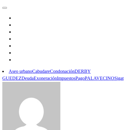
Aseo urbano
Cabudare
Condonación
DERBY
GUEDEZ
Deuda
Exoneración
Impuestos
Pago
PALAVECINO
Sigat