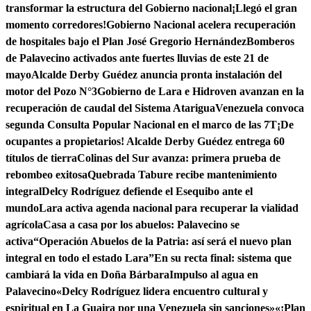
transformar la estructura del Gobierno nacional
¡Llegó el gran
momento corredores!
Gobierno Nacional acelera recuperación
de hospitales bajo el Plan José Gregorio Hernández
Bomberos
de Palavecino activados ante fuertes lluvias de este 21 de
mayo
Alcalde Derby Guédez anuncia pronta instalación del
motor del Pozo N°3
Gobierno de Lara e Hidroven avanzan en la
recuperación de caudal del Sistema Atarigua
Venezuela convoca
segunda Consulta Popular Nacional en el marco de las 7T
¡De
ocupantes a propietarios! Alcalde Derby Guédez entrega 60
títulos de tierra
Colinas del Sur avanza: primera prueba de
rebombeo exitosa
Quebrada Tabure recibe mantenimiento
integral
Delcy Rodríguez defiende el Esequibo ante el
mundo
Lara activa agenda nacional para recuperar la vialidad
agrícola
Casa a casa por los abuelos: Palavecino se
activa
“Operación Abuelos de la Patria: así será el nuevo plan
integral en todo el estado Lara”
En su recta final: sistema que
cambiará la vida en Doña Bárbara
Impulso al agua en
Palavecino
«Delcy Rodríguez lidera encuentro cultural y
espiritual en La Guaira por una Venezuela sin sanciones»
«¡Plan