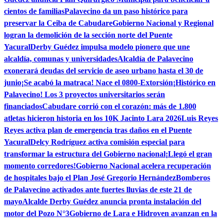
cientos de familias
Palavecino da un paso histórico para
preservar la Ceiba de Cabudare
Gobierno Nacional y Regional
logran la demolición de la sección norte del Puente
Yacural
Derby Guédez impulsa modelo pionero que une
alcaldía, comunas y universidades
Alcaldía de Palavecino
exonerará deudas del servicio de aseo urbano hasta el 30 de
junio
¡Se acabó la matraca! Nace el 0800-Extorsión
¡Histórico en
Palavecino! Los 3 proyectos universitarios serán
financiados
Cabudare corrió con el corazón: más de 1.800
atletas hicieron historia en los 10K Jacinto Lara 2026
Luis Reyes
Reyes activa plan de emergencia tras daños en el Puente
Yacural
Delcy Rodríguez activa comisión especial para
transformar la estructura del Gobierno nacional
¡Llegó el gran
momento corredores!
Gobierno Nacional acelera recuperación
de hospitales bajo el Plan José Gregorio Hernández
Bomberos
de Palavecino activados ante fuertes lluvias de este 21 de
mayo
Alcalde Derby Guédez anuncia pronta instalación del
motor del Pozo N°3
Gobierno de Lara e Hidroven avanzan en la