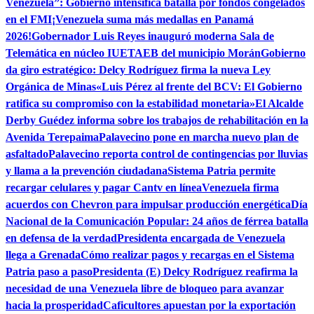
Venezuela”: Gobierno intensifica batalla por fondos congelados
en el FMI
¡Venezuela suma más medallas en Panamá
2026!
Gobernador Luis Reyes inauguró moderna Sala de
Telemática en núcleo IUETAEB del municipio Morán
Gobierno
da giro estratégico: Delcy Rodríguez firma la nueva Ley
Orgánica de Minas
«Luis Pérez al frente del BCV: El Gobierno
ratifica su compromiso con la estabilidad monetaria»
El Alcalde
Derby Guédez informa sobre los trabajos de rehabilitación en la
Avenida Terepaima
Palavecino pone en marcha nuevo plan de
asfaltado
Palavecino reporta control de contingencias por lluvias
y llama a la prevención ciudadana
Sistema Patria permite
recargar celulares y pagar Cantv en línea
Venezuela firma
acuerdos con Chevron para impulsar producción energética
Día
Nacional de la Comunicación Popular: 24 años de férrea batalla
en defensa de la verdad
Presidenta encargada de Venezuela
llega a Grenada
Cómo realizar pagos y recargas en el Sistema
Patria paso a paso
Presidenta (E) Delcy Rodríguez reafirma la
necesidad de una Venezuela libre de bloqueo para avanzar
hacia la prosperidad
Caficultores apuestan por la exportación