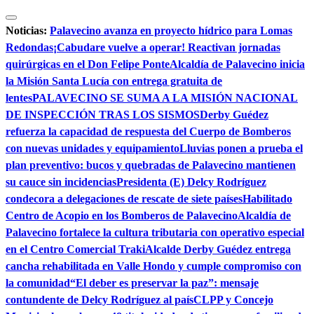
Saltar
al
Noticias:
Palavecino avanza en proyecto hídrico para Lomas
contenido
Redondas
¡Cabudare vuelve a operar! Reactivan jornadas
quirúrgicas en el Don Felipe Ponte
Alcaldía de Palavecino inicia
la Misión Santa Lucía con entrega gratuita de
lentes
PALAVECINO SE SUMA A LA MISIÓN NACIONAL
DE INSPECCIÓN TRAS LOS SISMOS
Derby Guédez
refuerza la capacidad de respuesta del Cuerpo de Bomberos
con nuevas unidades y equipamiento
Lluvias ponen a prueba el
plan preventivo: bucos y quebradas de Palavecino mantienen
su cauce sin incidencias
Presidenta (E) Delcy Rodríguez
condecora a delegaciones de rescate de siete países
Habilitado
Centro de Acopio en los Bomberos de Palavecino
Alcaldía de
Palavecino fortalece la cultura tributaria con operativo especial
en el Centro Comercial Traki
Alcalde Derby Guédez entrega
cancha rehabilitada en Valle Hondo y cumple compromiso con
la comunidad
“El deber es preservar la paz”: mensaje
contundente de Delcy Rodríguez al país
CLPP y Concejo