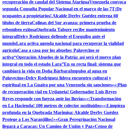
recuperación de caudal del Sistema Atarigua
Venezuela convoca
segunda Consulta Popular Nacional en el marco de las 7T
¡De
ocupantes a propietarios! Alcalde Derby Guédez entrega 60
títulos de tierra
Colinas del Sur avanza: primera prueba de
rebombeo exitosa
Quebrada Tabure recibe mantenimiento
integral
Delcy Rodríguez defiende el Esequibo ante el
mundo
Lara activa agenda nacional para recuperar la vialidad
agrícola
Casa a casa por los abuelos: Palavecino se
activa
“Operación Abuelos de la Patria: así será el nuevo plan
integral en todo el estado Lara”
En su recta final: sistema que
cambiará la vida en Doña Bárbara
Impulso al agua en
Palavecino
«Delcy Rodríguez lidera encuentro cultural y
espiritual en La Guaira por una Venezuela sin sanciones»
«¡Plan
de recuperación vial en Urdaneta! Gobernador Luis Reyes
Reyes responde con fuerza ante las lluvias»
«¡Transformación
en La Hacienda! 100 metros de colector sustituidos»
«¡Limpieza
profunda en la Quebrada Marimisa: Alcalde Derby Guédez
Protege a Los Naranjillos!»
«Gran Peregrinación Nacional
llegará a Caracas: Un Camino de Unión y Paz»
Censo de