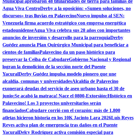
Municipal aprobaron 48 titularidades de tierra para familias de
Agua Viva Centro
Derby a la oposición: «Sumen soluciones, no
discursos» tras lluvias en Palavecino
Nuevo impulso al SEN:
Venezuela firma acuerdo estratégico con empresa energética
estadounidense
Agua Viva celebra sus 28 años con importantes
anuncios de inversión y desarrollo para la parroquia
Derby
Guédez anuncia Plan Quirúrgico Municipal para beneficiar a
cientos de familias
Palavecino da un paso histórico para
preservar la Ceiba de Cabudare
Gobierno Nacional y Regional
logran la demolición de la sección norte del Puente
Yacural
Derby Guédez impulsa modelo pionero que une
alcaldía, comunas y universidades
Alcaldía de Palavecino
exonerará deudas del servicio de aseo urbano hasta el 30 de
junio
¡Se acabó la matraca! Nace el 0800-Extorsión
¡Histórico en
Palavecino! Los 3 proyectos universitarios serán
financiados
Cabudare corrió con el corazón: más de 1.800
atletas hicieron historia en los 10K Jacinto Lara 2026
Luis Reyes
Reyes activa plan de emergencia tras daños en el Puente
Yacural
Delcy Rodríguez activa comisión especial para