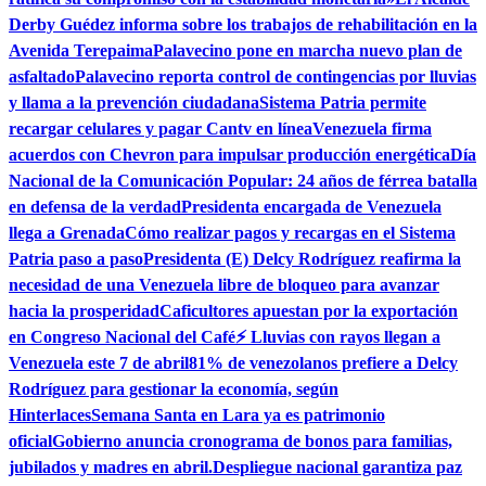
Derby Guédez informa sobre los trabajos de rehabilitación en la
Avenida Terepaima
Palavecino pone en marcha nuevo plan de
asfaltado
Palavecino reporta control de contingencias por lluvias
y llama a la prevención ciudadana
Sistema Patria permite
recargar celulares y pagar Cantv en línea
Venezuela firma
acuerdos con Chevron para impulsar producción energética
Día
Nacional de la Comunicación Popular: 24 años de férrea batalla
en defensa de la verdad
Presidenta encargada de Venezuela
llega a Grenada
Cómo realizar pagos y recargas en el Sistema
Patria paso a paso
Presidenta (E) Delcy Rodríguez reafirma la
necesidad de una Venezuela libre de bloqueo para avanzar
hacia la prosperidad
Caficultores apuestan por la exportación
en Congreso Nacional del Café
⚡ Lluvias con rayos llegan a
Venezuela este 7 de abril
81% de venezolanos prefiere a Delcy
Rodríguez para gestionar la economía, según
Hinterlaces
Semana Santa en Lara ya es patrimonio
oficial
Gobierno anuncia cronograma de bonos para familias,
jubilados y madres en abril.
Despliegue nacional garantiza paz