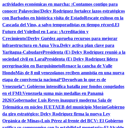
actividades económicas en marcha: ¡Contamos contigo para
conocer Palavecino!
Delcy Rodríguez fortalece lazos estratégicos
con Barbados en histórica visita de Estado
Rescate exitoso en la
Cascada del Vino, a salvo temporadistas en tiempo récord.
El
Futuro del Voleibol en Lara: ¡Acreditación y
Crecimiento!
Derby Guédez aprueba recursos para mejorar
infraestructura en Agua Viva.
Delcy activa plan clave para
Yaritagua-Cabudare
Presidenta (E) Delcy Rodríguez reunió a la
sociedad civil en Lara
Presidenta (E) Delcy Rodríguez lidera
peregrinación en Barquisimeto
Renace la cancha de Valle
Hondo
Más de 8 mil venezolanos reciben amnistía en una nueva
etapa de convivencia nacional
“Devuelvan lo que es de
Venezuela”: Gobierno intensifica batalla por fondos congelados
en el FMI
¡Venezuela suma más medallas en Panamá
2026!
Gobernador Luis Reyes inauguró moderna Sala de
Telemática en núcleo IUETAEB del municipio Morán
Gobierno
da giro estratégico: Delcy Rodríguez firma la nueva Ley
Orgánica de Minas
«Luis Pérez al frente del BCV: El Gobierno
ratifica su compromiso con la estabilidad monetaria»
El Alcalde