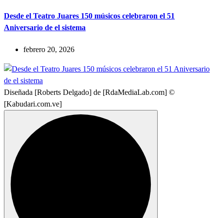
Desde el Teatro Juares 150 músicos celebraron el 51
Aniversario de el sistema
febrero 20, 2026
Diseñada [Roberts Delgado] de [RdaMediaLab.com] ©
[Kabudari.com.ve]