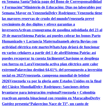
en Semana Santa
“Inicia pago del Bono de Corresponsabilidad
y Formación”
Ministerio de Educación: Días no laborables por
Semana Mayor en Venezuela
Delcy Rodríguez: Venezuela tiene
las mayores reservas de crudo del mundo
Venezuela prevé
crecimiento de dos dígitos y ofrece garantías a
inversores
Activan cronograma de gasolina subsidiada del 23 al
29 de marzo
Sistema Patria: así puedes cobrar los bonos Parto
Humanizado y Lactancia Materna
Inameh alerta lluvias con
actividad eléctrica este martes
WhatsApp dejará de funcionar
en varios celulares a partir del 1 de abril
Sistema Patria: así
puedes recuperar tu cuenta fácilmente
Chavismo se despliega
con fuerza en Lara
Venezuela activa plan eléctrico ante calor
extremo
Palavecino destinó 64,61% del presupuesto a inversión
social en 2025
Venezuela, campeona mundial de béisbol
2026
Venezuela va por la gloria ante Estados Unidos en la final
del Clásico Mundial
Delcy Rodríguez: Sanciones deben
levantarse para integración regional
Venezuela y Colombia
reactivan agenda binacional con reunión en Maracaibo
Derby
Guédez presenta“Palavecino Nace de Ti”, un canto de