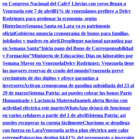
en Congreso Nacional del Café
⚡ Lluvias con rayos llegan a
Venezuela este 7 de abril
81% de venezolanos prefiere a Delcy
Rodríguez para gestionar la economía, según
Hinterlaces
Semana Santa en Lara ya es patrimonio
oficial
Gobierno anuncia cronograma de bonos para familias,
jubilados y madres en abril.
Despliegue nacional garantiza paz
en Semana Santa
“Inicia pago del Bono de Corresponsabilidad
y Formación”
Ministerio de Educación: Días no laborables por
Semana Mayor en Venezuela
Delcy Rodríguez: Venezuela tiene
las mayores reservas de crudo del mundo
Venezuela prevé
crecimiento de dos dígitos y ofrece garantías a
inversores
Activan cronograma de gasolina subsidiada del 23 al
29 de marzo
Sistema Patria: así puedes cobrar los bonos Parto
Humanizado y Lactancia Materna
Inameh alerta lluvias con
actividad eléctrica este martes
WhatsApp dejará de funcionar
en varios celulares a partir del 1 de abril
Sistema Patria: así
puedes recuperar tu cuenta fácilmente
Chavismo se despliega
con fuerza en Lara
Venezuela activa plan eléctrico ante calor
extremo
Palavecino destinó 64,61% del presupuesto a inversión