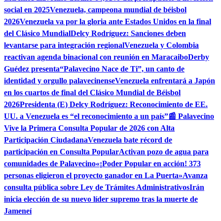
social en 2025
Venezuela, campeona mundial de béisbol
2026
Venezuela va por la gloria ante Estados Unidos en la final
del Clásico Mundial
Delcy Rodríguez: Sanciones deben
levantarse para integración regional
Venezuela y Colombia
reactivan agenda binacional con reunión en Maracaibo
Derby
Guédez presenta“Palavecino Nace de Ti”, un canto de
identidad y orgullo palavecinense
Venezuela enfrentará a Japón
en los cuartos de final del Clásico Mundial de Béisbol
2026
Presidenta (E) Delcy Rodríguez: Reconocimiento de EE.
UU. a Venezuela es “el reconocimiento a un país”
📰 Palavecino
Vive la Primera Consulta Popular de 2026 con Alta
Participación Ciudadana
Venezuela bate récord de
participación en Consulta Popular
Activan pozo de agua para
comunidades de Palavecino
«¡Poder Popular en acción! 373
personas eligieron el proyecto ganador en La Puerta»
Avanza
consulta pública sobre Ley de Trámites Administrativos
Irán
inicia elección de su nuevo líder supremo tras la muerte de
Jameneí