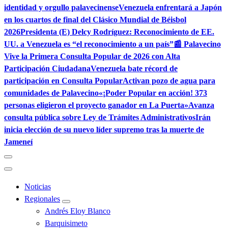
identidad y orgullo palavecinense
Venezuela enfrentará a Japón
en los cuartos de final del Clásico Mundial de Béisbol
2026
Presidenta (E) Delcy Rodríguez: Reconocimiento de EE.
UU. a Venezuela es “el reconocimiento a un país”
📰 Palavecino
Vive la Primera Consulta Popular de 2026 con Alta
Participación Ciudadana
Venezuela bate récord de
participación en Consulta Popular
Activan pozo de agua para
comunidades de Palavecino
«¡Poder Popular en acción! 373
personas eligieron el proyecto ganador en La Puerta»
Avanza
consulta pública sobre Ley de Trámites Administrativos
Irán
inicia elección de su nuevo líder supremo tras la muerte de
Jameneí
Noticias
Regionales
Andrés Eloy Blanco
Barquisimeto