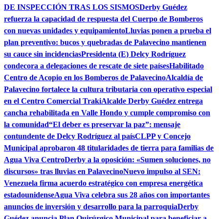
DE INSPECCIÓN TRAS LOS SISMOS
Derby Guédez
refuerza la capacidad de respuesta del Cuerpo de Bomberos
con nuevas unidades y equipamiento
Lluvias ponen a prueba el
plan preventivo: bucos y quebradas de Palavecino mantienen
su cauce sin incidencias
Presidenta (E) Delcy Rodríguez
condecora a delegaciones de rescate de siete países
Habilitado
Centro de Acopio en los Bomberos de Palavecino
Alcaldía de
Palavecino fortalece la cultura tributaria con operativo especial
en el Centro Comercial Traki
Alcalde Derby Guédez entrega
cancha rehabilitada en Valle Hondo y cumple compromiso con
la comunidad
“El deber es preservar la paz”: mensaje
contundente de Delcy Rodríguez al país
CLPP y Concejo
Municipal aprobaron 48 titularidades de tierra para familias de
Agua Viva Centro
Derby a la oposición: «Sumen soluciones, no
discursos» tras lluvias en Palavecino
Nuevo impulso al SEN:
Venezuela firma acuerdo estratégico con empresa energética
estadounidense
Agua Viva celebra sus 28 años con importantes
anuncios de inversión y desarrollo para la parroquia
Derby
Guédez anuncia Plan Quirúrgico Municipal para beneficiar a