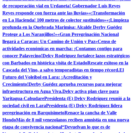
de recuperación vial en Urdaneta! Gobernador Luis Reyes
Reyes responde con fuerza ante las lluvias»
«¡Transformación
en La Hacienda! 100 metros de colector sustituidos»
«¡Limpieza
profunda en la Quebrada Marimisa: Alcalde Derby Guédez
Protege a Los Naranjillos!»
«Gran Peregrinación Nacional
llegará a Caracas: Un Camino de Unión y Paz»
Censo de
actividades económicas en marcha: ¡Contamos contigo para
conocer Palavecino!
Delcy Rodríguez fortalece lazos estratégicos
con Barbados en histórica visita de Estado
Rescate exitoso en la
Cascada del Vino, a salvo temporadistas en tiempo récord.
El
Futuro del Voleibol en Lara: ¡Acreditación y
Crecimiento!
Derby Guédez aprueba recursos para mejorar
infraestructura en Agua Viva.
Delcy activa plan clave para
Yaritagua-Cabudare
Presidenta (E) Delcy Rodríguez reunió a la
sociedad civil en Lara
Presidenta (E) Delcy Rodríguez lidera
peregrinación en Barquisimeto
Renace la cancha de Valle
Hondo
Más de 8 mil venezolanos reciben amnistía en una nueva
etapa de convivencia nacional
“Devuelvan lo que es de