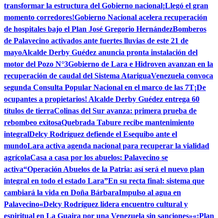
transformar la estructura del Gobierno nacional
¡Llegó el gran
momento corredores!
Gobierno Nacional acelera recuperación
de hospitales bajo el Plan José Gregorio Hernández
Bomberos
de Palavecino activados ante fuertes lluvias de este 21 de
mayo
Alcalde Derby Guédez anuncia pronta instalación del
motor del Pozo N°3
Gobierno de Lara e Hidroven avanzan en la
recuperación de caudal del Sistema Atarigua
Venezuela convoca
segunda Consulta Popular Nacional en el marco de las 7T
¡De
ocupantes a propietarios! Alcalde Derby Guédez entrega 60
títulos de tierra
Colinas del Sur avanza: primera prueba de
rebombeo exitosa
Quebrada Tabure recibe mantenimiento
integral
Delcy Rodríguez defiende el Esequibo ante el
mundo
Lara activa agenda nacional para recuperar la vialidad
agrícola
Casa a casa por los abuelos: Palavecino se
activa
“Operación Abuelos de la Patria: así será el nuevo plan
integral en todo el estado Lara”
En su recta final: sistema que
cambiará la vida en Doña Bárbara
Impulso al agua en
Palavecino
«Delcy Rodríguez lidera encuentro cultural y
espiritual en La Guaira por una Venezuela sin sanciones»
«¡Plan