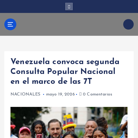
S
a
l
t
Kabud
a
r
a
l
ari
c
Venezuela convoca segunda
o
n
Consulta Popular Nacional
t
en el marco de las 7T
e
n
i
NACIONALES
mayo 19, 2026
0 Comentarios
d
o