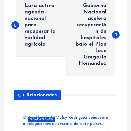
N
Lara activa
Gobierno
a
agenda
Nacional
nacional
acelera
para
recuperació
v
recuperar la
n de
vialidad
hospitales
e
agrícola
bajo el Plan
José
g
Gregorio
Hernández
a
c
+ Relacionadas
i
ó
NACIONALES
n