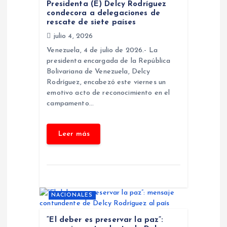
Presidenta (E) Delcy Rodríguez
condecora a delegaciones de
d
rescate de siete países
julio 4, 2026
e
Venezuela, 4 de julio de 2026.- La
presidenta encargada de la República
e
Bolivariana de Venezuela, Delcy
Rodríguez, encabezó este viernes un
n
emotivo acto de reconocimiento en el
campamento…
t
r
a
d
NACIONALES
a
“El deber es preservar la paz”: