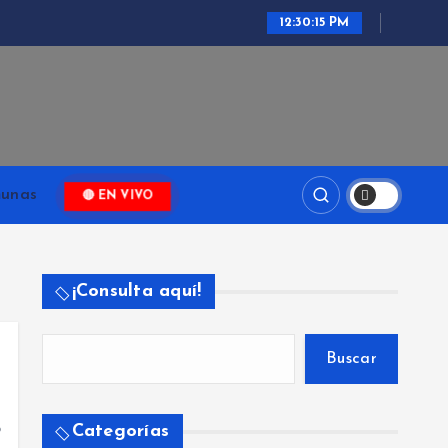
12:30:15 PM
ari
unas
🔴 EN VIVO
¡Consulta aquí!
Buscar
ó
Categorías