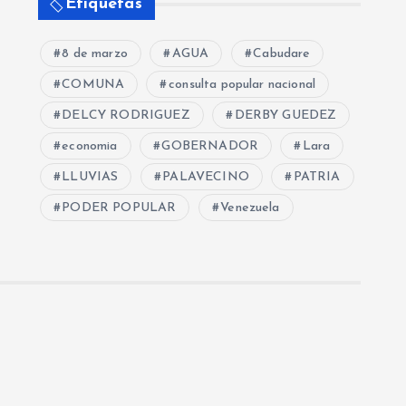
Etiquetas
8 de marzo
AGUA
Cabudare
COMUNA
consulta popular nacional
DELCY RODRIGUEZ
DERBY GUEDEZ
economia
GOBERNADOR
Lara
LLUVIAS
PALAVECINO
PATRIA
PODER POPULAR
Venezuela