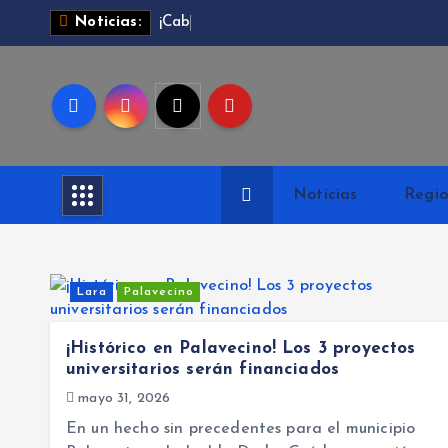
S
Noticias:
¡
C
a
b
u
d
a
l
t
a
r
a
l
Noticias
Regio
c
o
n
t
Lara
Palavecino
e
n
i
¡Histórico en Palavecino! Los 3 proyectos
universitarios serán financiados
d
o
mayo 31, 2026
En un hecho sin precedentes para el municipio