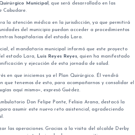
Quirúrgico Municipal
, que será desarrollado en las
de Cabudare.
a la atención médica en la jurisdicción, ya que permitirá
munidades del municipio puedan acceder a procedimientos
entros hospitalarios del estado Lara.
ncial, el mandatario municipal informó que este proyecto
del estado Lara,
Luis Reyes Reyes
, quien ha manifestado
ificación y ejecución de esta jornada de salud.
s en que iniciemos ya el Plan Quirúrgico. Él vendrá
ión que tenemos de esto, para acompañarnos y consolidar el
rugías aquí mismo», expresó Guédez.
mbulatorio Don Felipe Ponte, Felisia Arana, destacó la
para asumir este nuevo reto asistencial, agradeciendo
l.
zar las operaciones. Gracias a la visita del alcalde Derby