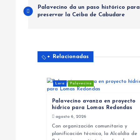
N
Palavecino da un paso histórico para
preservar la Ceiba de Cabudare
a
v
e
+ Relacionadas
g
Lara
Palavecino
a
Palavecino avanza en proyecto
c
hídrico para Lomas Redondas
agosto 6, 2026
i
Con organización comunitaria y
planificación técnica, la Alcaldía de