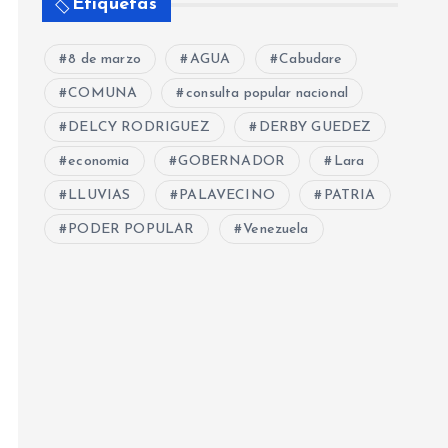
Etiquetas
8 de marzo
AGUA
Cabudare
COMUNA
consulta popular nacional
DELCY RODRIGUEZ
DERBY GUEDEZ
economia
GOBERNADOR
Lara
LLUVIAS
PALAVECINO
PATRIA
PODER POPULAR
Venezuela