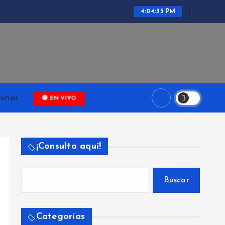
4:04:36 PM
ari
unas
🔴 EN VIVO
¡Consulta aquí!
Buscar
Categorías