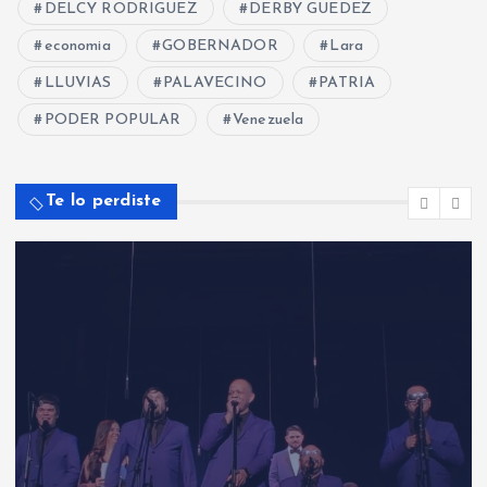
DELCY RODRIGUEZ
DERBY GUEDEZ
economia
GOBERNADOR
Lara
LLUVIAS
PALAVECINO
PATRIA
PODER POPULAR
Venezuela
Te lo perdiste