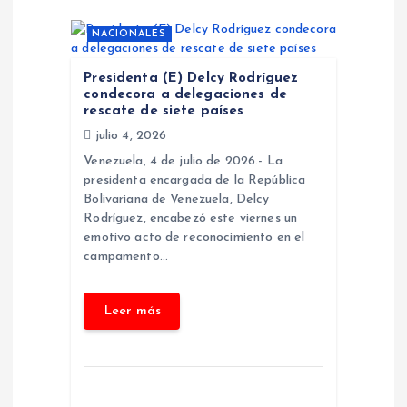
n
NACIONALES
d
Presidenta (E) Delcy Rodríguez
condecora a delegaciones de
e
rescate de siete países
julio 4, 2026
e
Venezuela, 4 de julio de 2026.- La
presidenta encargada de la República
n
Bolivariana de Venezuela, Delcy
Rodríguez, encabezó este viernes un
t
emotivo acto de reconocimiento en el
campamento…
r
a
d