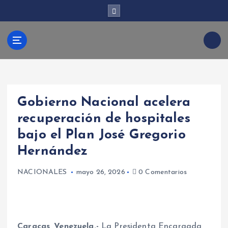
S
a
l
t
Kabud
a
r
a
l
ari
c
Gobierno Nacional acelera
o
n
recuperación de hospitales
t
bajo el Plan José Gregorio
e
n
Hernández
i
d
NACIONALES
mayo 26, 2026
0 Comentarios
o
Caracas, Venezuela.-
La Presidenta Encargada