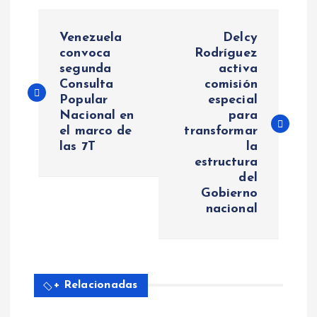
N
Venezuela
Delcy
a
convoca
Rodríguez
segunda
activa
Consulta
comisión
v
Popular
especial
Nacional en
para
e
el marco de
transformar
las 7T
la
g
estructura
del
a
Gobierno
nacional
c
i
+ Relacionadas
ó