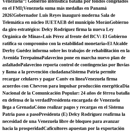
Venezuela”: Gobierno intensifica batalla por fondos congelados
en el FMI
¡Venezuela suma más medallas en Panamá
2026!
Gobernador Luis Reyes inauguró moderna Sala de
Telemática en núcleo IUETAEB del municipio Morán
Gobierno
da giro estratégico: Delcy Rodríguez firma la nueva Ley
Orgánica de Minas
«Luis Pérez al frente del BCV: El Gobierno
ratifica su compromiso con la estabilidad monetaria»
El Alcalde
Derby Guédez informa sobre los trabajos de rehabilitación en la
Avenida Terepaima
Palavecino pone en marcha nuevo plan de
asfaltado
Palavecino reporta control de contingencias por lluvias
y llama a la prevención ciudadana
Sistema Patria permite
recargar celulares y pagar Cantv en línea
Venezuela firma
acuerdos con Chevron para impulsar producción energética
Día
Nacional de la Comunicación Popular: 24 años de férrea batalla
en defensa de la verdad
Presidenta encargada de Venezuela
llega a Grenada
Cómo realizar pagos y recargas en el Sistema
Patria paso a paso
Presidenta (E) Delcy Rodríguez reafirma la
necesidad de una Venezuela libre de bloqueo para avanzar
hacia la prosperidad
Caficultores apuestan por la exportación