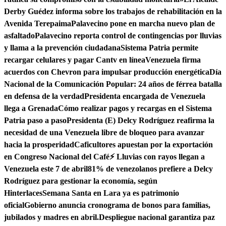
Derby Guédez informa sobre los trabajos de rehabilitación en la
Avenida Terepaima
Palavecino pone en marcha nuevo plan de
asfaltado
Palavecino reporta control de contingencias por lluvias
y llama a la prevención ciudadana
Sistema Patria permite
recargar celulares y pagar Cantv en línea
Venezuela firma
acuerdos con Chevron para impulsar producción energética
Día
Nacional de la Comunicación Popular: 24 años de férrea batalla
en defensa de la verdad
Presidenta encargada de Venezuela
llega a Grenada
Cómo realizar pagos y recargas en el Sistema
Patria paso a paso
Presidenta (E) Delcy Rodríguez reafirma la
necesidad de una Venezuela libre de bloqueo para avanzar
hacia la prosperidad
Caficultores apuestan por la exportación
en Congreso Nacional del Café
⚡ Lluvias con rayos llegan a
Venezuela este 7 de abril
81% de venezolanos prefiere a Delcy
Rodríguez para gestionar la economía, según
Hinterlaces
Semana Santa en Lara ya es patrimonio
oficial
Gobierno anuncia cronograma de bonos para familias,
jubilados y madres en abril.
Despliegue nacional garantiza paz