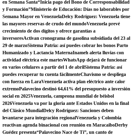
en Semana Santa
“Inicia pago del Bono de Corresponsabilidad
y Formación”
Ministerio de Educación: Días no laborables por
Semana Mayor en Venezuela
Delcy Rodríguez: Venezuela tiene
las mayores reservas de crudo del mundo
Venezuela prevé
crecimiento de dos dígitos y ofrece garantías a
inversores
Activan cronograma de gasolina subsidiada del 23 al
29 de marzo
Sistema Patria: así puedes cobrar los bonos Parto
Humanizado y Lactancia Materna
Inameh alerta lluvias con
actividad eléctrica este martes
WhatsApp dejará de funcionar
en varios celulares a partir del 1 de abril
Sistema Patria: así
puedes recuperar tu cuenta fácilmente
Chavismo se despliega
con fuerza en Lara
Venezuela activa plan eléctrico ante calor
extremo
Palavecino destinó 64,61% del presupuesto a inversión
social en 2025
Venezuela, campeona mundial de béisbol
2026
Venezuela va por la gloria ante Estados Unidos en la final
del Clásico Mundial
Delcy Rodríguez: Sanciones deben
levantarse para integración regional
Venezuela y Colombia
reactivan agenda binacional con reunión en Maracaibo
Derby
Guédez presenta“Palavecino Nace de Ti”, un canto de