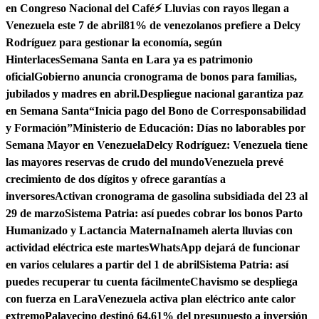
en Congreso Nacional del Café
⚡ Lluvias con rayos llegan a
Venezuela este 7 de abril
81% de venezolanos prefiere a Delcy
Rodríguez para gestionar la economía, según
Hinterlaces
Semana Santa en Lara ya es patrimonio
oficial
Gobierno anuncia cronograma de bonos para familias,
jubilados y madres en abril.
Despliegue nacional garantiza paz
en Semana Santa
“Inicia pago del Bono de Corresponsabilidad
y Formación”
Ministerio de Educación: Días no laborables por
Semana Mayor en Venezuela
Delcy Rodríguez: Venezuela tiene
las mayores reservas de crudo del mundo
Venezuela prevé
crecimiento de dos dígitos y ofrece garantías a
inversores
Activan cronograma de gasolina subsidiada del 23 al
29 de marzo
Sistema Patria: así puedes cobrar los bonos Parto
Humanizado y Lactancia Materna
Inameh alerta lluvias con
actividad eléctrica este martes
WhatsApp dejará de funcionar
en varios celulares a partir del 1 de abril
Sistema Patria: así
puedes recuperar tu cuenta fácilmente
Chavismo se despliega
con fuerza en Lara
Venezuela activa plan eléctrico ante calor
extremo
Palavecino destinó 64,61% del presupuesto a inversión