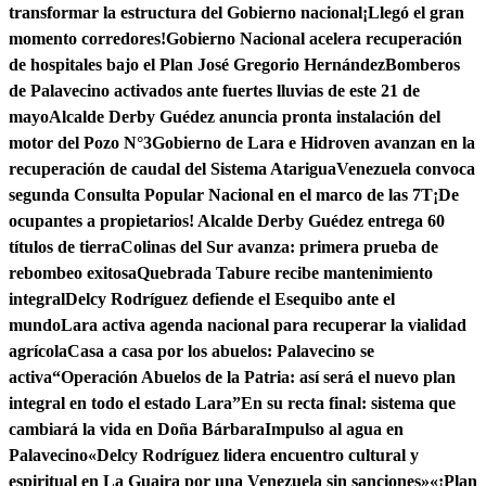
transformar la estructura del Gobierno nacional
¡Llegó el gran
momento corredores!
Gobierno Nacional acelera recuperación
de hospitales bajo el Plan José Gregorio Hernández
Bomberos
de Palavecino activados ante fuertes lluvias de este 21 de
mayo
Alcalde Derby Guédez anuncia pronta instalación del
motor del Pozo N°3
Gobierno de Lara e Hidroven avanzan en la
recuperación de caudal del Sistema Atarigua
Venezuela convoca
segunda Consulta Popular Nacional en el marco de las 7T
¡De
ocupantes a propietarios! Alcalde Derby Guédez entrega 60
títulos de tierra
Colinas del Sur avanza: primera prueba de
rebombeo exitosa
Quebrada Tabure recibe mantenimiento
integral
Delcy Rodríguez defiende el Esequibo ante el
mundo
Lara activa agenda nacional para recuperar la vialidad
agrícola
Casa a casa por los abuelos: Palavecino se
activa
“Operación Abuelos de la Patria: así será el nuevo plan
integral en todo el estado Lara”
En su recta final: sistema que
cambiará la vida en Doña Bárbara
Impulso al agua en
Palavecino
«Delcy Rodríguez lidera encuentro cultural y
espiritual en La Guaira por una Venezuela sin sanciones»
«¡Plan