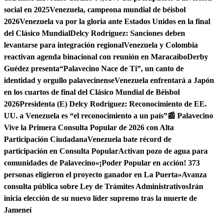
social en 2025
Venezuela, campeona mundial de béisbol
2026
Venezuela va por la gloria ante Estados Unidos en la final
del Clásico Mundial
Delcy Rodríguez: Sanciones deben
levantarse para integración regional
Venezuela y Colombia
reactivan agenda binacional con reunión en Maracaibo
Derby
Guédez presenta“Palavecino Nace de Ti”, un canto de
identidad y orgullo palavecinense
Venezuela enfrentará a Japón
en los cuartos de final del Clásico Mundial de Béisbol
2026
Presidenta (E) Delcy Rodríguez: Reconocimiento de EE.
UU. a Venezuela es “el reconocimiento a un país”
📰 Palavecino
Vive la Primera Consulta Popular de 2026 con Alta
Participación Ciudadana
Venezuela bate récord de
participación en Consulta Popular
Activan pozo de agua para
comunidades de Palavecino
«¡Poder Popular en acción! 373
personas eligieron el proyecto ganador en La Puerta»
Avanza
consulta pública sobre Ley de Trámites Administrativos
Irán
inicia elección de su nuevo líder supremo tras la muerte de
Jameneí