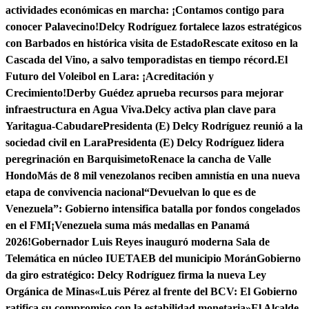
actividades económicas en marcha: ¡Contamos contigo para
conocer Palavecino!
Delcy Rodríguez fortalece lazos estratégicos
con Barbados en histórica visita de Estado
Rescate exitoso en la
Cascada del Vino, a salvo temporadistas en tiempo récord.
El
Futuro del Voleibol en Lara: ¡Acreditación y
Crecimiento!
Derby Guédez aprueba recursos para mejorar
infraestructura en Agua Viva.
Delcy activa plan clave para
Yaritagua-Cabudare
Presidenta (E) Delcy Rodríguez reunió a la
sociedad civil en Lara
Presidenta (E) Delcy Rodríguez lidera
peregrinación en Barquisimeto
Renace la cancha de Valle
Hondo
Más de 8 mil venezolanos reciben amnistía en una nueva
etapa de convivencia nacional
“Devuelvan lo que es de
Venezuela”: Gobierno intensifica batalla por fondos congelados
en el FMI
¡Venezuela suma más medallas en Panamá
2026!
Gobernador Luis Reyes inauguró moderna Sala de
Telemática en núcleo IUETAEB del municipio Morán
Gobierno
da giro estratégico: Delcy Rodríguez firma la nueva Ley
Orgánica de Minas
«Luis Pérez al frente del BCV: El Gobierno
ratifica su compromiso con la estabilidad monetaria»
El Alcalde