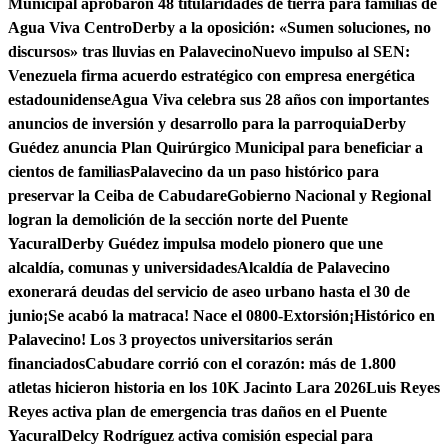
Municipal aprobaron 48 titularidades de tierra para familias de
Agua Viva Centro
Derby a la oposición: «Sumen soluciones, no
discursos» tras lluvias en Palavecino
Nuevo impulso al SEN:
Venezuela firma acuerdo estratégico con empresa energética
estadounidense
Agua Viva celebra sus 28 años con importantes
anuncios de inversión y desarrollo para la parroquia
Derby
Guédez anuncia Plan Quirúrgico Municipal para beneficiar a
cientos de familias
Palavecino da un paso histórico para
preservar la Ceiba de Cabudare
Gobierno Nacional y Regional
logran la demolición de la sección norte del Puente
Yacural
Derby Guédez impulsa modelo pionero que une
alcaldía, comunas y universidades
Alcaldía de Palavecino
exonerará deudas del servicio de aseo urbano hasta el 30 de
junio
¡Se acabó la matraca! Nace el 0800-Extorsión
¡Histórico en
Palavecino! Los 3 proyectos universitarios serán
financiados
Cabudare corrió con el corazón: más de 1.800
atletas hicieron historia en los 10K Jacinto Lara 2026
Luis Reyes
Reyes activa plan de emergencia tras daños en el Puente
Yacural
Delcy Rodríguez activa comisión especial para