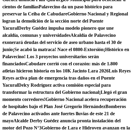
cientos de familias
Palavecino da un paso histórico para
preservar la Ceiba de Cabudare
Gobierno Nacional y Regional
logran la demolición de la sección norte del Puente
Yacural
Derby Guédez impulsa modelo pionero que une
alcaldía, comunas y universidades
Alcaldía de Palavecino
exonerará deudas del servicio de aseo urbano hasta el 30 de
junio
¡Se acabó la matraca! Nace el 0800-Extorsión
¡Histórico en
Palavecino! Los 3 proyectos universitarios serán
financiados
Cabudare corrió con el corazón: más de 1.800
atletas hicieron historia en los 10K Jacinto Lara 2026
Luis Reyes
Reyes activa plan de emergencia tras daños en el Puente
Yacural
Delcy Rodríguez activa comisión especial para
transformar la estructura del Gobierno nacional
¡Llegó el gran
momento corredores!
Gobierno Nacional acelera recuperación
de hospitales bajo el Plan José Gregorio Hernández
Bomberos
de Palavecino activados ante fuertes lluvias de este 21 de
mayo
Alcalde Derby Guédez anuncia pronta instalación del
motor del Pozo N°3
Gobierno de Lara e Hidroven avanzan en la