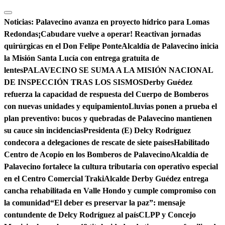
Saltar
al
Noticias:
Palavecino avanza en proyecto hídrico para Lomas
contenido
Redondas
¡Cabudare vuelve a operar! Reactivan jornadas
quirúrgicas en el Don Felipe Ponte
Alcaldía de Palavecino inicia
la Misión Santa Lucía con entrega gratuita de
lentes
PALAVECINO SE SUMA A LA MISIÓN NACIONAL
DE INSPECCIÓN TRAS LOS SISMOS
Derby Guédez
refuerza la capacidad de respuesta del Cuerpo de Bomberos
con nuevas unidades y equipamiento
Lluvias ponen a prueba el
plan preventivo: bucos y quebradas de Palavecino mantienen
su cauce sin incidencias
Presidenta (E) Delcy Rodríguez
condecora a delegaciones de rescate de siete países
Habilitado
Centro de Acopio en los Bomberos de Palavecino
Alcaldía de
Palavecino fortalece la cultura tributaria con operativo especial
en el Centro Comercial Traki
Alcalde Derby Guédez entrega
cancha rehabilitada en Valle Hondo y cumple compromiso con
la comunidad
“El deber es preservar la paz”: mensaje
contundente de Delcy Rodríguez al país
CLPP y Concejo