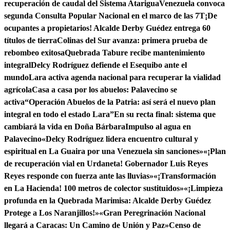
recuperación de caudal del Sistema Atarigua
Venezuela convoca
segunda Consulta Popular Nacional en el marco de las 7T
¡De
ocupantes a propietarios! Alcalde Derby Guédez entrega 60
títulos de tierra
Colinas del Sur avanza: primera prueba de
rebombeo exitosa
Quebrada Tabure recibe mantenimiento
integral
Delcy Rodríguez defiende el Esequibo ante el
mundo
Lara activa agenda nacional para recuperar la vialidad
agrícola
Casa a casa por los abuelos: Palavecino se
activa
“Operación Abuelos de la Patria: así será el nuevo plan
integral en todo el estado Lara”
En su recta final: sistema que
cambiará la vida en Doña Bárbara
Impulso al agua en
Palavecino
«Delcy Rodríguez lidera encuentro cultural y
espiritual en La Guaira por una Venezuela sin sanciones»
«¡Plan
de recuperación vial en Urdaneta! Gobernador Luis Reyes
Reyes responde con fuerza ante las lluvias»
«¡Transformación
en La Hacienda! 100 metros de colector sustituidos»
«¡Limpieza
profunda en la Quebrada Marimisa: Alcalde Derby Guédez
Protege a Los Naranjillos!»
«Gran Peregrinación Nacional
llegará a Caracas: Un Camino de Unión y Paz»
Censo de