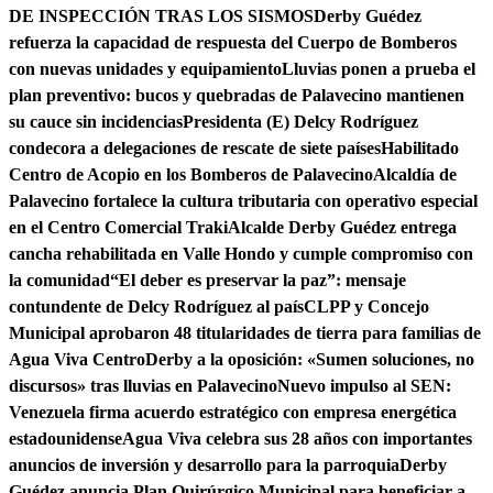
DE INSPECCIÓN TRAS LOS SISMOS
Derby Guédez
refuerza la capacidad de respuesta del Cuerpo de Bomberos
con nuevas unidades y equipamiento
Lluvias ponen a prueba el
plan preventivo: bucos y quebradas de Palavecino mantienen
su cauce sin incidencias
Presidenta (E) Delcy Rodríguez
condecora a delegaciones de rescate de siete países
Habilitado
Centro de Acopio en los Bomberos de Palavecino
Alcaldía de
Palavecino fortalece la cultura tributaria con operativo especial
en el Centro Comercial Traki
Alcalde Derby Guédez entrega
cancha rehabilitada en Valle Hondo y cumple compromiso con
la comunidad
“El deber es preservar la paz”: mensaje
contundente de Delcy Rodríguez al país
CLPP y Concejo
Municipal aprobaron 48 titularidades de tierra para familias de
Agua Viva Centro
Derby a la oposición: «Sumen soluciones, no
discursos» tras lluvias en Palavecino
Nuevo impulso al SEN:
Venezuela firma acuerdo estratégico con empresa energética
estadounidense
Agua Viva celebra sus 28 años con importantes
anuncios de inversión y desarrollo para la parroquia
Derby
Guédez anuncia Plan Quirúrgico Municipal para beneficiar a