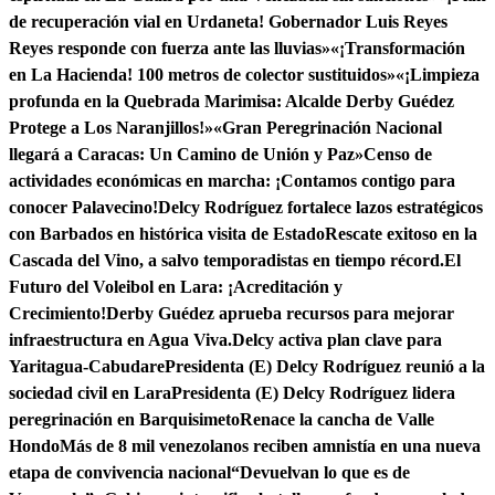
de recuperación vial en Urdaneta! Gobernador Luis Reyes
Reyes responde con fuerza ante las lluvias»
«¡Transformación
en La Hacienda! 100 metros de colector sustituidos»
«¡Limpieza
profunda en la Quebrada Marimisa: Alcalde Derby Guédez
Protege a Los Naranjillos!»
«Gran Peregrinación Nacional
llegará a Caracas: Un Camino de Unión y Paz»
Censo de
actividades económicas en marcha: ¡Contamos contigo para
conocer Palavecino!
Delcy Rodríguez fortalece lazos estratégicos
con Barbados en histórica visita de Estado
Rescate exitoso en la
Cascada del Vino, a salvo temporadistas en tiempo récord.
El
Futuro del Voleibol en Lara: ¡Acreditación y
Crecimiento!
Derby Guédez aprueba recursos para mejorar
infraestructura en Agua Viva.
Delcy activa plan clave para
Yaritagua-Cabudare
Presidenta (E) Delcy Rodríguez reunió a la
sociedad civil en Lara
Presidenta (E) Delcy Rodríguez lidera
peregrinación en Barquisimeto
Renace la cancha de Valle
Hondo
Más de 8 mil venezolanos reciben amnistía en una nueva
etapa de convivencia nacional
“Devuelvan lo que es de