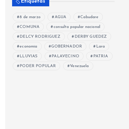
Etiquetas
8 de marzo
AGUA
Cabudare
COMUNA
consulta popular nacional
DELCY RODRIGUEZ
DERBY GUEDEZ
economia
GOBERNADOR
Lara
LLUVIAS
PALAVECINO
PATRIA
PODER POPULAR
Venezuela