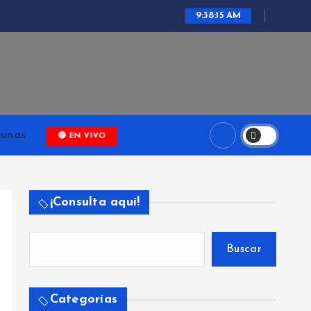
9:38:16 AM
ari
unas
🔴 EN VIVO
¡Consulta aquí!
Buscar
Categorías