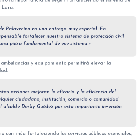
ltó la importancia de seguir fortaleciendo el sistema de
o Lara.
e Palavecino en una entrega muy especial. En
pensable fortalecer nuestro sistema de protección civil
 una pieza fundamental de ese sistema.»
 ambulancias y equipamiento permitirá elevar la
dad.
as acciones mejoran la eficacia y la eficiencia del
quier ciudadano, institución, comercio o comunidad
l alcalde Derby Guédez por esta importante inversión
 continúa fortaleciendo los servicios públicos esenciales,