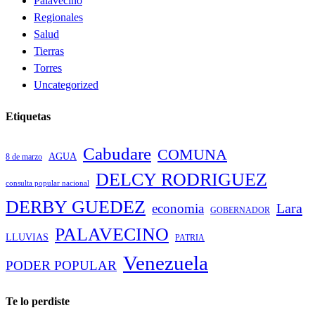
Palavecino
Regionales
Salud
Tierras
Torres
Uncategorized
Etiquetas
Cabudare
COMUNA
AGUA
8 de marzo
DELCY RODRIGUEZ
consulta popular nacional
DERBY GUEDEZ
Lara
economia
GOBERNADOR
PALAVECINO
LLUVIAS
PATRIA
Venezuela
PODER POPULAR
Te lo perdiste