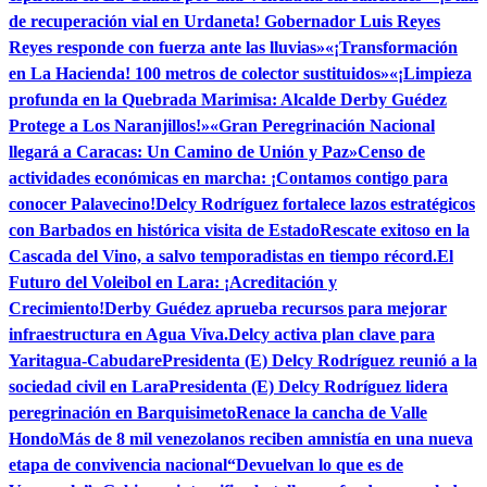
de recuperación vial en Urdaneta! Gobernador Luis Reyes
Reyes responde con fuerza ante las lluvias»
«¡Transformación
en La Hacienda! 100 metros de colector sustituidos»
«¡Limpieza
profunda en la Quebrada Marimisa: Alcalde Derby Guédez
Protege a Los Naranjillos!»
«Gran Peregrinación Nacional
llegará a Caracas: Un Camino de Unión y Paz»
Censo de
actividades económicas en marcha: ¡Contamos contigo para
conocer Palavecino!
Delcy Rodríguez fortalece lazos estratégicos
con Barbados en histórica visita de Estado
Rescate exitoso en la
Cascada del Vino, a salvo temporadistas en tiempo récord.
El
Futuro del Voleibol en Lara: ¡Acreditación y
Crecimiento!
Derby Guédez aprueba recursos para mejorar
infraestructura en Agua Viva.
Delcy activa plan clave para
Yaritagua-Cabudare
Presidenta (E) Delcy Rodríguez reunió a la
sociedad civil en Lara
Presidenta (E) Delcy Rodríguez lidera
peregrinación en Barquisimeto
Renace la cancha de Valle
Hondo
Más de 8 mil venezolanos reciben amnistía en una nueva
etapa de convivencia nacional
“Devuelvan lo que es de