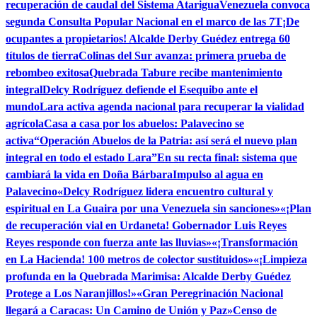
recuperación de caudal del Sistema Atarigua
Venezuela convoca
segunda Consulta Popular Nacional en el marco de las 7T
¡De
ocupantes a propietarios! Alcalde Derby Guédez entrega 60
títulos de tierra
Colinas del Sur avanza: primera prueba de
rebombeo exitosa
Quebrada Tabure recibe mantenimiento
integral
Delcy Rodríguez defiende el Esequibo ante el
mundo
Lara activa agenda nacional para recuperar la vialidad
agrícola
Casa a casa por los abuelos: Palavecino se
activa
“Operación Abuelos de la Patria: así será el nuevo plan
integral en todo el estado Lara”
En su recta final: sistema que
cambiará la vida en Doña Bárbara
Impulso al agua en
Palavecino
«Delcy Rodríguez lidera encuentro cultural y
espiritual en La Guaira por una Venezuela sin sanciones»
«¡Plan
de recuperación vial en Urdaneta! Gobernador Luis Reyes
Reyes responde con fuerza ante las lluvias»
«¡Transformación
en La Hacienda! 100 metros de colector sustituidos»
«¡Limpieza
profunda en la Quebrada Marimisa: Alcalde Derby Guédez
Protege a Los Naranjillos!»
«Gran Peregrinación Nacional
llegará a Caracas: Un Camino de Unión y Paz»
Censo de