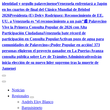
identidad y orgullo palavecinense
Venezuela enfrentará a Japón
en los cuartos de final del Clásico Mundial de Béisbol
2026
Presidenta (E) Delcy Rodríguez: Reconocimiento de EE.
UU. a Venezuela es “el reconocimiento a un país”
📰 Palavecino
Vive la Primera Consulta Popular de 2026 con Alta
Participación Ciudadana
Venezuela bate récord de
participación en Consulta Popular
Activan pozo de agua para
comunidades de Palavecino
«¡Poder Popular en acción! 373
personas eligieron el proyecto ganador en La Puerta»
Avanza
consulta pública sobre Ley de Trámites Administrativos
Irán
inicia elección de su nuevo líder supremo tras la muerte de
Jameneí
Noticias
Regionales
Andrés Eloy Blanco
Barquisimeto