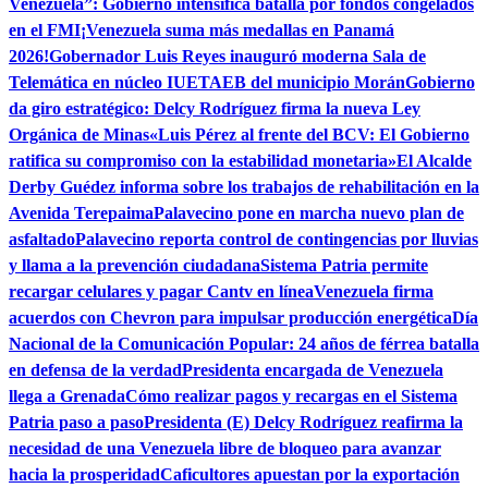
Venezuela”: Gobierno intensifica batalla por fondos congelados
en el FMI
¡Venezuela suma más medallas en Panamá
2026!
Gobernador Luis Reyes inauguró moderna Sala de
Telemática en núcleo IUETAEB del municipio Morán
Gobierno
da giro estratégico: Delcy Rodríguez firma la nueva Ley
Orgánica de Minas
«Luis Pérez al frente del BCV: El Gobierno
ratifica su compromiso con la estabilidad monetaria»
El Alcalde
Derby Guédez informa sobre los trabajos de rehabilitación en la
Avenida Terepaima
Palavecino pone en marcha nuevo plan de
asfaltado
Palavecino reporta control de contingencias por lluvias
y llama a la prevención ciudadana
Sistema Patria permite
recargar celulares y pagar Cantv en línea
Venezuela firma
acuerdos con Chevron para impulsar producción energética
Día
Nacional de la Comunicación Popular: 24 años de férrea batalla
en defensa de la verdad
Presidenta encargada de Venezuela
llega a Grenada
Cómo realizar pagos y recargas en el Sistema
Patria paso a paso
Presidenta (E) Delcy Rodríguez reafirma la
necesidad de una Venezuela libre de bloqueo para avanzar
hacia la prosperidad
Caficultores apuestan por la exportación