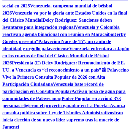
social en 2025
Venezuela, campeona mundial de béisbol
2026
Venezuela va por la gloria ante Estados Unidos en la final
del Clásico Mundial
Delcy Rodríguez: Sanciones deben
levantarse para integración regional
Venezuela y Colombia
reactivan agenda binacional con reunión en Maracaibo
Derby
Guédez presenta“Palavecino Nace de Ti”, un canto de
identidad y orgullo palavecinense
Venezuela enfrentará a Japón
en los cuartos de final del Clásico Mundial de Béisbol
2026
Presidenta (E) Delcy Rodríguez: Reconocimiento de EE.
UU. a Venezuela es “el reconocimiento a un país”
📰 Palavecino
Vive la Primera Consulta Popular de 2026 con Alta
Participación Ciudadana
Venezuela bate récord de
participación en Consulta Popular
Activan pozo de agua para
comunidades de Palavecino
«¡Poder Popular en acción! 373
personas eligieron el proyecto ganador en La Puerta»
Avanza
consulta pública sobre Ley de Trámites Administrativos
Irán
inicia elección de su nuevo líder supremo tras la muerte de
Jameneí