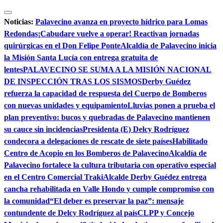
Saltar
al
Noticias:
Palavecino avanza en proyecto hídrico para Lomas
contenido
Redondas
¡Cabudare vuelve a operar! Reactivan jornadas
quirúrgicas en el Don Felipe Ponte
Alcaldía de Palavecino inicia
la Misión Santa Lucía con entrega gratuita de
lentes
PALAVECINO SE SUMA A LA MISIÓN NACIONAL
DE INSPECCIÓN TRAS LOS SISMOS
Derby Guédez
refuerza la capacidad de respuesta del Cuerpo de Bomberos
con nuevas unidades y equipamiento
Lluvias ponen a prueba el
plan preventivo: bucos y quebradas de Palavecino mantienen
su cauce sin incidencias
Presidenta (E) Delcy Rodríguez
condecora a delegaciones de rescate de siete países
Habilitado
Centro de Acopio en los Bomberos de Palavecino
Alcaldía de
Palavecino fortalece la cultura tributaria con operativo especial
en el Centro Comercial Traki
Alcalde Derby Guédez entrega
cancha rehabilitada en Valle Hondo y cumple compromiso con
la comunidad
“El deber es preservar la paz”: mensaje
contundente de Delcy Rodríguez al país
CLPP y Concejo