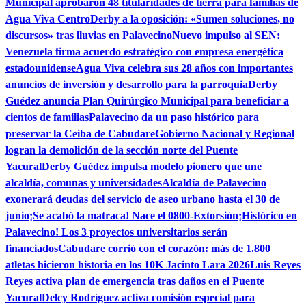
Municipal aprobaron 48 titularidades de tierra para familias de
Agua Viva Centro
Derby a la oposición: «Sumen soluciones, no
discursos» tras lluvias en Palavecino
Nuevo impulso al SEN:
Venezuela firma acuerdo estratégico con empresa energética
estadounidense
Agua Viva celebra sus 28 años con importantes
anuncios de inversión y desarrollo para la parroquia
Derby
Guédez anuncia Plan Quirúrgico Municipal para beneficiar a
cientos de familias
Palavecino da un paso histórico para
preservar la Ceiba de Cabudare
Gobierno Nacional y Regional
logran la demolición de la sección norte del Puente
Yacural
Derby Guédez impulsa modelo pionero que une
alcaldía, comunas y universidades
Alcaldía de Palavecino
exonerará deudas del servicio de aseo urbano hasta el 30 de
junio
¡Se acabó la matraca! Nace el 0800-Extorsión
¡Histórico en
Palavecino! Los 3 proyectos universitarios serán
financiados
Cabudare corrió con el corazón: más de 1.800
atletas hicieron historia en los 10K Jacinto Lara 2026
Luis Reyes
Reyes activa plan de emergencia tras daños en el Puente
Yacural
Delcy Rodríguez activa comisión especial para