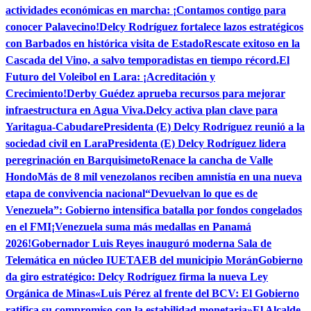
actividades económicas en marcha: ¡Contamos contigo para
conocer Palavecino!
Delcy Rodríguez fortalece lazos estratégicos
con Barbados en histórica visita de Estado
Rescate exitoso en la
Cascada del Vino, a salvo temporadistas en tiempo récord.
El
Futuro del Voleibol en Lara: ¡Acreditación y
Crecimiento!
Derby Guédez aprueba recursos para mejorar
infraestructura en Agua Viva.
Delcy activa plan clave para
Yaritagua-Cabudare
Presidenta (E) Delcy Rodríguez reunió a la
sociedad civil en Lara
Presidenta (E) Delcy Rodríguez lidera
peregrinación en Barquisimeto
Renace la cancha de Valle
Hondo
Más de 8 mil venezolanos reciben amnistía en una nueva
etapa de convivencia nacional
“Devuelvan lo que es de
Venezuela”: Gobierno intensifica batalla por fondos congelados
en el FMI
¡Venezuela suma más medallas en Panamá
2026!
Gobernador Luis Reyes inauguró moderna Sala de
Telemática en núcleo IUETAEB del municipio Morán
Gobierno
da giro estratégico: Delcy Rodríguez firma la nueva Ley
Orgánica de Minas
«Luis Pérez al frente del BCV: El Gobierno
ratifica su compromiso con la estabilidad monetaria»
El Alcalde