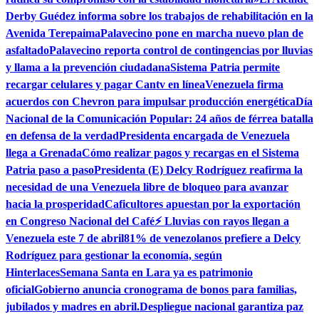
Derby Guédez informa sobre los trabajos de rehabilitación en la
Avenida Terepaima
Palavecino pone en marcha nuevo plan de
asfaltado
Palavecino reporta control de contingencias por lluvias
y llama a la prevención ciudadana
Sistema Patria permite
recargar celulares y pagar Cantv en línea
Venezuela firma
acuerdos con Chevron para impulsar producción energética
Día
Nacional de la Comunicación Popular: 24 años de férrea batalla
en defensa de la verdad
Presidenta encargada de Venezuela
llega a Grenada
Cómo realizar pagos y recargas en el Sistema
Patria paso a paso
Presidenta (E) Delcy Rodríguez reafirma la
necesidad de una Venezuela libre de bloqueo para avanzar
hacia la prosperidad
Caficultores apuestan por la exportación
en Congreso Nacional del Café
⚡ Lluvias con rayos llegan a
Venezuela este 7 de abril
81% de venezolanos prefiere a Delcy
Rodríguez para gestionar la economía, según
Hinterlaces
Semana Santa en Lara ya es patrimonio
oficial
Gobierno anuncia cronograma de bonos para familias,
jubilados y madres en abril.
Despliegue nacional garantiza paz