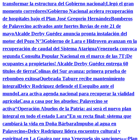
transformar la estructura del Gobierno nacional
¡Llegó el gran
momento corredores!
Gobierno Nacional acelera recuperación
de hospitales bajo el Plan José Gregorio Hernández
Bomberos
de Palavecino activados ante fuertes lluvias de este 21 de
mayo
Alcalde Derby Guédez anuncia pronta instalación del
motor del Pozo N°3
Gobierno de Lara e Hidroven avanzan en la
recuperación de caudal del Sistema Atarigua
Venezuela convoca
segunda Consulta Popular Nacional en el marco de las 7T
¡De
ocupantes a propietarios! Alcalde Derby Guédez entrega 60
títulos de tierra
Colinas del Sur avanza: primera prueba de
rebombeo exitosa
Quebrada Tabure recibe mantenimiento
integral
Delcy Rodríguez defiende el Esequibo ante el
mundo
Lara activa agenda nacional para recuperar la vialidad
agrícola
Casa a casa por los abuelos: Palavecino se
activa
“Operación Abuelos de la Patria: así será el nuevo plan
integral en todo el estado Lara”
En su recta final: sistema que
cambiará la vida en Doña Bárbara
Impulso al agua en
Palavecino
«Delcy Rodríguez lidera encuentro cultural y
espiritual en La Guaira por una Venezuela sin sanciones»
«¡Plan