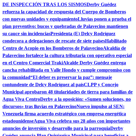
DE INSPECCIÓN TRAS LOS SISMOS
Derby Guédez
refuerza la capacidad de respuesta del Cuerpo de Bomberos
con nuevas unidades y equipamiento
Lluvias ponen a prueba el
plan preventivo: bucos y quebradas de Palavecino mantienen
su cauce sin incidencias
Presidenta (E) Delcy Rodríguez
condecora a delegaciones de rescate de siete países
Habilitado
Centro de Acopio en los Bomberos de Palavecino
Alcaldía de
Palavecino fortalece la cultura tributaria con operativo especial
en el Centro Comercial Traki
Alcalde Derby Guédez entrega
cancha rehabilitada en Valle Hondo y cumple compromiso con
la comunidad
“El deber es preservar la paz”: mensaje
contundente de Delcy Rodríguez al país
CLPP y Concejo
Municipal aprobaron 48 titularidades de tierra para familias de
Agua Viva Centro
Derby a la oposición: «Sumen soluciones, no
discursos» tras lluvias en Palavecino
Nuevo impulso al SEN:
Venezuela firma acuerdo estratégico con empresa energética
estadounidense
Agua Viva celebra sus 28 años con importantes
anuncios de inversión y desarrollo para la parroquia
Derby
Guédez anuncia Plan Quirúrgico Municipal para beneficiar a