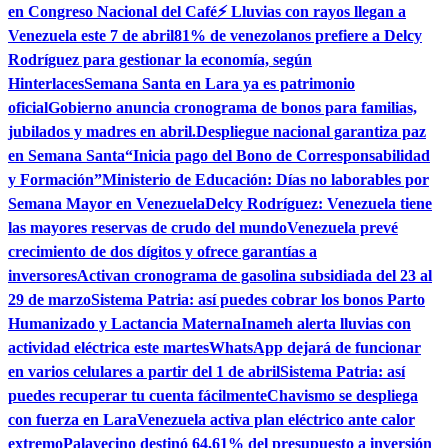
en Congreso Nacional del Café
⚡ Lluvias con rayos llegan a
Venezuela este 7 de abril
81% de venezolanos prefiere a Delcy
Rodríguez para gestionar la economía, según
Hinterlaces
Semana Santa en Lara ya es patrimonio
oficial
Gobierno anuncia cronograma de bonos para familias,
jubilados y madres en abril.
Despliegue nacional garantiza paz
en Semana Santa
“Inicia pago del Bono de Corresponsabilidad
y Formación”
Ministerio de Educación: Días no laborables por
Semana Mayor en Venezuela
Delcy Rodríguez: Venezuela tiene
las mayores reservas de crudo del mundo
Venezuela prevé
crecimiento de dos dígitos y ofrece garantías a
inversores
Activan cronograma de gasolina subsidiada del 23 al
29 de marzo
Sistema Patria: así puedes cobrar los bonos Parto
Humanizado y Lactancia Materna
Inameh alerta lluvias con
actividad eléctrica este martes
WhatsApp dejará de funcionar
en varios celulares a partir del 1 de abril
Sistema Patria: así
puedes recuperar tu cuenta fácilmente
Chavismo se despliega
con fuerza en Lara
Venezuela activa plan eléctrico ante calor
extremo
Palavecino destinó 64,61% del presupuesto a inversión