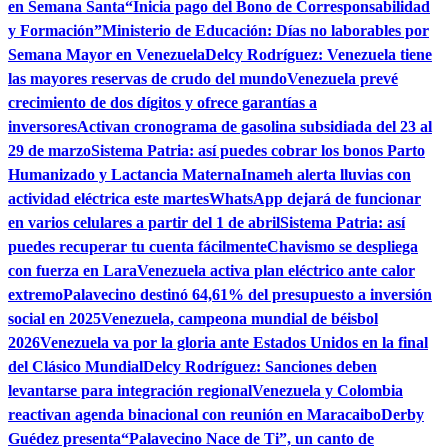
en Semana Santa
“Inicia pago del Bono de Corresponsabilidad
y Formación”
Ministerio de Educación: Días no laborables por
Semana Mayor en Venezuela
Delcy Rodríguez: Venezuela tiene
las mayores reservas de crudo del mundo
Venezuela prevé
crecimiento de dos dígitos y ofrece garantías a
inversores
Activan cronograma de gasolina subsidiada del 23 al
29 de marzo
Sistema Patria: así puedes cobrar los bonos Parto
Humanizado y Lactancia Materna
Inameh alerta lluvias con
actividad eléctrica este martes
WhatsApp dejará de funcionar
en varios celulares a partir del 1 de abril
Sistema Patria: así
puedes recuperar tu cuenta fácilmente
Chavismo se despliega
con fuerza en Lara
Venezuela activa plan eléctrico ante calor
extremo
Palavecino destinó 64,61% del presupuesto a inversión
social en 2025
Venezuela, campeona mundial de béisbol
2026
Venezuela va por la gloria ante Estados Unidos en la final
del Clásico Mundial
Delcy Rodríguez: Sanciones deben
levantarse para integración regional
Venezuela y Colombia
reactivan agenda binacional con reunión en Maracaibo
Derby
Guédez presenta“Palavecino Nace de Ti”, un canto de