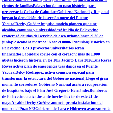
cientos de familias
Palavecino da un paso histórico para
preservar la Ceiba de Cabudare
Gobierno Nacional y Regional
logran la demolición de la sección norte del Puente
Yacural
Derby Guédez impulsa modelo pionero que une
alcaldía, comunas y universidades
Alcaldía de Palavecino
exonerará deudas del servicio de aseo urbano hasta el 30 de
junio
¡Se acabó la matraca! Nace el 0800-Extorsión
¡Histórico en
Palavecino! Los 3 proyectos universitarios serán
financiados
Cabudare corrió con el corazón: más de 1.800
atletas hicieron historia en los 10K Jacinto Lara 2026
Luis Reyes
Reyes activa plan de emergencia tras daños en el Puente
Yacural
Delcy Rodríguez activa comisión especial para
transformar la estructura del Gobierno nacional
¡Llegó el gran
momento corredores!
Gobierno Nacional acelera recuperación
de hospitales bajo el Plan José Gregorio Hernández
Bomberos
de Palavecino activados ante fuertes lluvias de este 21 de
mayo
Alcalde Derby Guédez anuncia pronta instalación del
motor del Pozo N°3
Gobierno de Lara e Hidroven avanzan en la