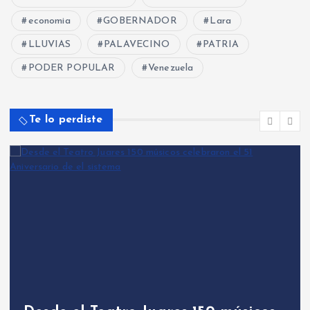
economia
GOBERNADOR
Lara
LLUVIAS
PALAVECINO
PATRIA
PODER POPULAR
Venezuela
Te lo perdiste