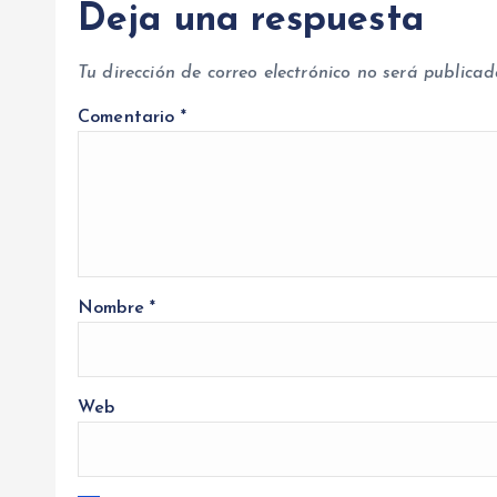
r
Deja una respuesta
a
Tu dirección de correo electrónico no será publicad
Comentario
*
d
a
s
Nombre
*
Web