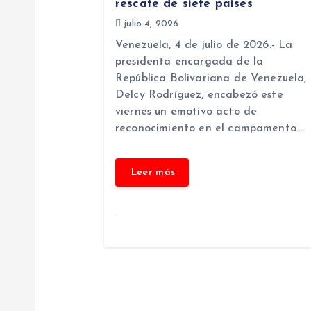
i
rescate de siete países
julio 4, 2026
ó
Venezuela, 4 de julio de 2026.- La
presidenta encargada de la
República Bolivariana de Venezuela,
n
Delcy Rodríguez, encabezó este
viernes un emotivo acto de
d
reconocimiento en el campamento…
e
e
n
t