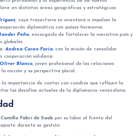
erfil profesional y la experiencia de los nuevos
lave en distintas áreas geográficas y estratégicas:
dríguez
, cuya trayectoria se orientará a impulsar la
a cooperación diplomática con países hermanos.
Rander Peña
, encargado de fortalecer la narrativa país y
 globales.
a:
Andrea Corao Faria
, con la misión de consolidar
a cooperación solidaria.
Oliver Blanco
, joven profesional de las relaciones
a nación y su perspectiva plural.
 la importancia de contar con cuadros que reflejen la
tar los desafíos actuales de la diplomacia venezolana.
idad
a
Camilla Fabri de Saab
por su labor al frente del
aporte durante su gestión.