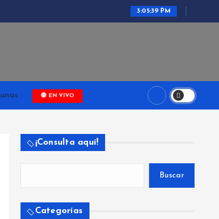
3:05:40 PM
ari
unas
🔴 EN VIVO
¡Consulta aquí!
Buscar
Categorías