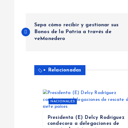
N
Sepa cómo recibir y gestionar sus
Bonos de la Patria a través de
a
veMonedero
v
e
+ Relacionadas
g
a
NACIONALES
c
Presidenta (E) Delcy Rodríguez
condecora a delegaciones de