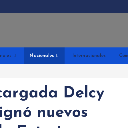
Kabud
nales
Nacionales
Internacionales
Com
cargada Delcy
ignó nuevos