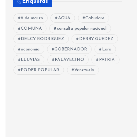
Etiquetas
8 de marzo
AGUA
Cabudare
COMUNA
consulta popular nacional
DELCY RODRIGUEZ
DERBY GUEDEZ
economia
GOBERNADOR
Lara
LLUVIAS
PALAVECINO
PATRIA
PODER POPULAR
Venezuela