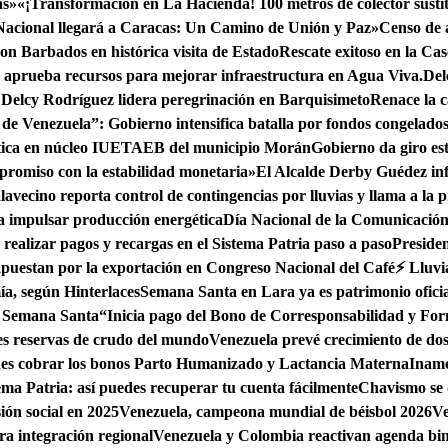
as»
«¡Transformación en La Hacienda! 100 metros de colector susti
Nacional llegará a Caracas: Un Camino de Unión y Paz»
Censo de 
con Barbados en histórica visita de Estado
Rescate exitoso en la Ca
aprueba recursos para mejorar infraestructura en Agua Viva.
Del
 Delcy Rodríguez lidera peregrinación en Barquisimeto
Renace la 
 de Venezuela”: Gobierno intensifica batalla por fondos congelado
tica en núcleo IUETAEB del municipio Morán
Gobierno da giro es
mpromiso con la estabilidad monetaria»
El Alcalde Derby Guédez inf
lavecino reporta control de contingencias por lluvias y llama a la
 impulsar producción energética
Día Nacional de la Comunicación 
realizar pagos y recargas en el Sistema Patria paso a paso
Preside
apuestan por la exportación en Congreso Nacional del Café
⚡ Lluvi
ía, según Hinterlaces
Semana Santa en Lara ya es patrimonio oficia
n Semana Santa
“Inicia pago del Bono de Corresponsabilidad y Fo
es reservas de crudo del mundo
Venezuela prevé crecimiento de dos 
edes cobrar los bonos Parto Humanizado y Lactancia Materna
Iname
ema Patria: así puedes recuperar tu cuenta fácilmente
Chavismo se 
ión social en 2025
Venezuela, campeona mundial de béisbol 2026
Ve
a integración regional
Venezuela y Colombia reactivan agenda bi