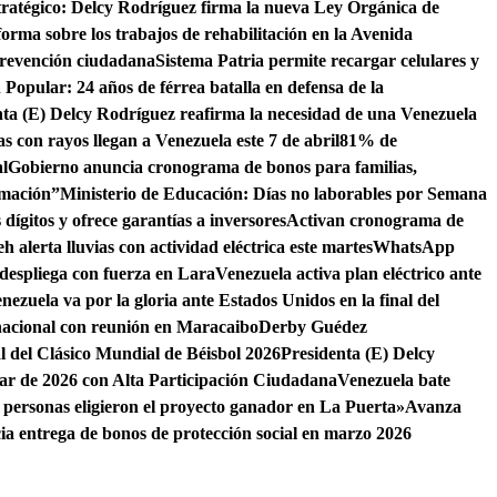
tratégico: Delcy Rodríguez firma la nueva Ley Orgánica de
orma sobre los trabajos de rehabilitación en la Avenida
 prevención ciudadana
Sistema Patria permite recargar celulares y
Popular: 24 años de férrea batalla en defensa de la
nta (E) Delcy Rodríguez reafirma la necesidad de una Venezuela
as con rayos llegan a Venezuela este 7 de abril
81% de
l
Gobierno anuncia cronograma de bonos para familias,
rmación”
Ministerio de Educación: Días no laborables por Semana
dígitos y ofrece garantías a inversores
Activan cronograma de
h alerta lluvias con actividad eléctrica este martes
WhatsApp
despliega con fuerza en Lara
Venezuela activa plan eléctrico ante
nezuela va por la gloria ante Estados Unidos en la final del
nacional con reunión en Maracaibo
Derby Guédez
al del Clásico Mundial de Béisbol 2026
Presidenta (E) Delcy
ar de 2026 con Alta Participación Ciudadana
Venezuela bate
 personas eligieron el proyecto ganador en La Puerta»
Avanza
cia entrega de bonos de protección social en marzo 2026