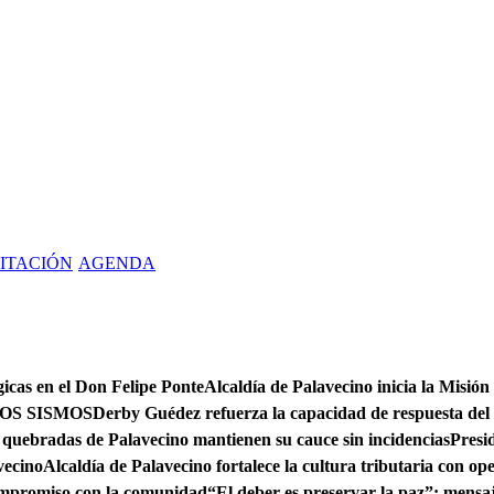
ITACIÓN
AGENDA
icas en el Don Felipe Ponte
Alcaldía de Palavecino inicia la Misión
OS SISMOS
Derby Guédez refuerza la capacidad de respuesta de
 quebradas de Palavecino mantienen su cauce sin incidencias
Presi
vecino
Alcaldía de Palavecino fortalece la cultura tributaria con op
ompromiso con la comunidad
“El deber es preservar la paz”: mensa