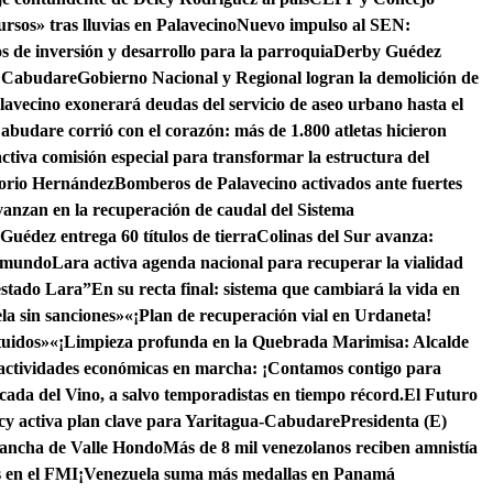
rsos» tras lluvias en Palavecino
Nuevo impulso al SEN:
 de inversión y desarrollo para la parroquia
Derby Guédez
e Cabudare
Gobierno Nacional y Regional logran la demolición de
lavecino exonerará deudas del servicio de aseo urbano hasta el
abudare corrió con el corazón: más de 1.800 atletas hicieron
ctiva comisión especial para transformar la estructura del
gorio Hernández
Bomberos de Palavecino activados ante fuertes
anzan en la recuperación de caudal del Sistema
Guédez entrega 60 títulos de tierra
Colinas del Sur avanza:
l mundo
Lara activa agenda nacional para recuperar la vialidad
 estado Lara”
En su recta final: sistema que cambiará la vida en
la sin sanciones»
«¡Plan de recuperación vial en Urdaneta!
tuidos»
«¡Limpieza profunda en la Quebrada Marimisa: Alcalde
actividades económicas en marcha: ¡Contamos contigo para
scada del Vino, a salvo temporadistas en tiempo récord.
El Futuro
cy activa plan clave para Yaritagua-Cabudare
Presidenta (E)
cancha de Valle Hondo
Más de 8 mil venezolanos reciben amnistía
s en el FMI
¡Venezuela suma más medallas en Panamá