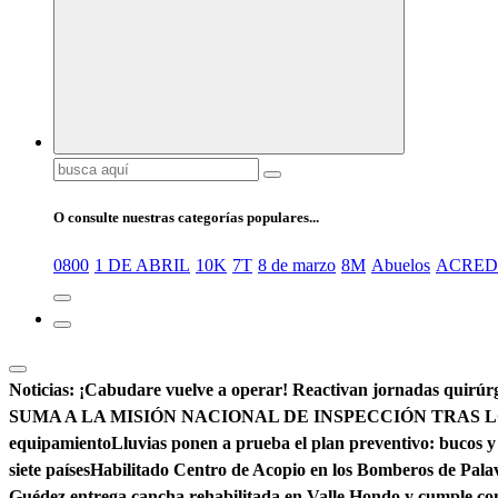
Buscar:
O consulte nuestras categorías populares...
0800
1 DE ABRIL
10K
7T
8 de marzo
8M
Abuelos
ACRED
Noticias:
¡Cabudare vuelve a operar! Reactivan jornadas quirúrg
SUMA A LA MISIÓN NACIONAL DE INSPECCIÓN TRAS L
equipamiento
Lluvias ponen a prueba el plan preventivo: bucos y
siete países
Habilitado Centro de Acopio en los Bomberos de Pala
Guédez entrega cancha rehabilitada en Valle Hondo y cumple c