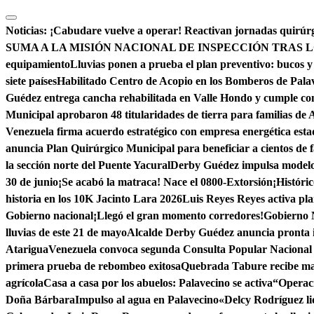
Saltar
al
Noticias:
¡Cabudare vuelve a operar! Reactivan jornadas quirúrg
contenido
SUMA A LA MISIÓN NACIONAL DE INSPECCIÓN TRAS L
equipamiento
Lluvias ponen a prueba el plan preventivo: bucos y
siete países
Habilitado Centro de Acopio en los Bomberos de Pala
Guédez entrega cancha rehabilitada en Valle Hondo y cumple c
Municipal aprobaron 48 titularidades de tierra para familias de
Venezuela firma acuerdo estratégico con empresa energética est
anuncia Plan Quirúrgico Municipal para beneficiar a cientos de f
la sección norte del Puente Yacural
Derby Guédez impulsa modelo 
30 de junio
¡Se acabó la matraca! Nace el 0800-Extorsión
¡Históri
historia en los 10K Jacinto Lara 2026
Luis Reyes Reyes activa pla
Gobierno nacional
¡Llegó el gran momento corredores!
Gobierno N
lluvias de este 21 de mayo
Alcalde Derby Guédez anuncia pronta i
Atarigua
Venezuela convoca segunda Consulta Popular Nacional 
primera prueba de rebombeo exitosa
Quebrada Tabure recibe ma
agrícola
Casa a casa por los abuelos: Palavecino se activa
“Operaci
Doña Bárbara
Impulso al agua en Palavecino
«Delcy Rodríguez li