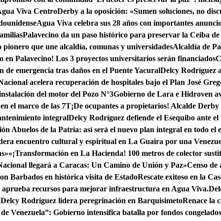
 Agua Viva Centro
Derby a la oposición: «Sumen soluciones, no discu
adounidense
Agua Viva celebra sus 28 años con importantes anuncios
amilias
Palavecino da un paso histórico para preservar la Ceiba d
pionero que une alcaldía, comunas y universidades
Alcaldía de Pa
co en Palavecino! Los 3 proyectos universitarios serán financiados
C
n de emergencia tras daños en el Puente Yacural
Delcy Rodríguez a
acional acelera recuperación de hospitales bajo el Plan José Gre
nstalación del motor del Pozo N°3
Gobierno de Lara e Hidroven av
en el marco de las 7T
¡De ocupantes a propietarios! Alcalde Derby 
ntenimiento integral
Delcy Rodríguez defiende el Esequibo ante e
ón Abuelos de la Patria: así será el nuevo plan integral en todo el
dera encuentro cultural y espiritual en La Guaira por una Venezue
as»
«¡Transformación en La Hacienda! 100 metros de colector susti
Nacional llegará a Caracas: Un Camino de Unión y Paz»
Censo de 
con Barbados en histórica visita de Estado
Rescate exitoso en la Ca
aprueba recursos para mejorar infraestructura en Agua Viva.
Del
 Delcy Rodríguez lidera peregrinación en Barquisimeto
Renace la 
 de Venezuela”: Gobierno intensifica batalla por fondos congelado