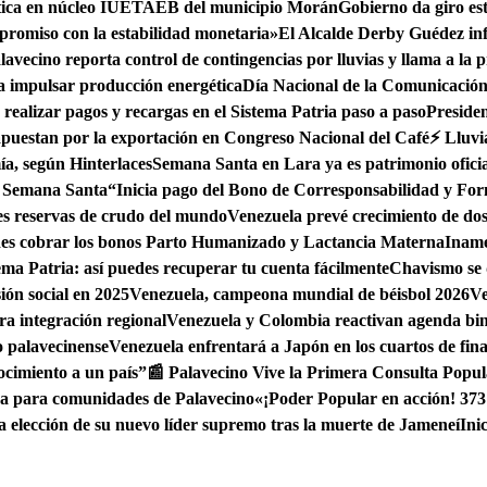
tica en núcleo IUETAEB del municipio Morán
Gobierno da giro es
mpromiso con la estabilidad monetaria»
El Alcalde Derby Guédez inf
lavecino reporta control de contingencias por lluvias y llama a la
 impulsar producción energética
Día Nacional de la Comunicación 
realizar pagos y recargas en el Sistema Patria paso a paso
Preside
apuestan por la exportación en Congreso Nacional del Café
⚡ Lluvi
ía, según Hinterlaces
Semana Santa en Lara ya es patrimonio oficia
n Semana Santa
“Inicia pago del Bono de Corresponsabilidad y Fo
es reservas de crudo del mundo
Venezuela prevé crecimiento de dos 
edes cobrar los bonos Parto Humanizado y Lactancia Materna
Iname
ema Patria: así puedes recuperar tu cuenta fácilmente
Chavismo se 
ión social en 2025
Venezuela, campeona mundial de béisbol 2026
Ve
a integración regional
Venezuela y Colombia reactivan agenda bi
o palavecinense
Venezuela enfrentará a Japón en los cuartos de fin
ocimiento a un país”
📰 Palavecino Vive la Primera Consulta Popul
ua para comunidades de Palavecino
«¡Poder Popular en acción! 373
ia elección de su nuevo líder supremo tras la muerte de Jameneí
Ini