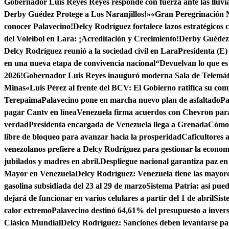
Gobernador Luis Reyes Reyes responde con fuerza ante las lluvi
Derby Guédez Protege a Los Naranjillos!»
«Gran Peregrinación 
conocer Palavecino!
Delcy Rodríguez fortalece lazos estratégicos 
del Voleibol en Lara: ¡Acreditación y Crecimiento!
Derby Guédez 
Delcy Rodríguez reunió a la sociedad civil en Lara
Presidenta (E)
en una nueva etapa de convivencia nacional
“Devuelvan lo que es
2026!
Gobernador Luis Reyes inauguró moderna Sala de Telemá
Minas
«Luis Pérez al frente del BCV: El Gobierno ratifica su co
Terepaima
Palavecino pone en marcha nuevo plan de asfaltado
Pa
pagar Cantv en línea
Venezuela firma acuerdos con Chevron para
verdad
Presidenta encargada de Venezuela llega a Grenada
Cómo 
libre de bloqueo para avanzar hacia la prosperidad
Caficultores 
venezolanos prefiere a Delcy Rodríguez para gestionar la econom
jubilados y madres en abril.
Despliegue nacional garantiza paz e
Mayor en Venezuela
Delcy Rodríguez: Venezuela tiene las mayor
gasolina subsidiada del 23 al 29 de marzo
Sistema Patria: así pu
dejará de funcionar en varios celulares a partir del 1 de abril
Sist
calor extremo
Palavecino destinó 64,61% del presupuesto a invers
Clásico Mundial
Delcy Rodríguez: Sanciones deben levantarse par