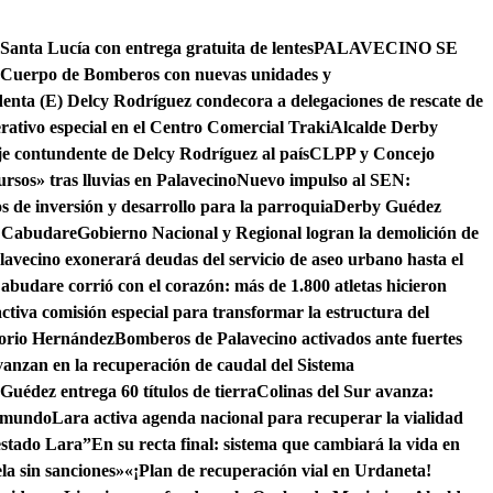
 Santa Lucía con entrega gratuita de lentes
PALAVECINO SE
l Cuerpo de Bomberos con nuevas unidades y
denta (E) Delcy Rodríguez condecora a delegaciones de rescate de
erativo especial en el Centro Comercial Traki
Alcalde Derby
je contundente de Delcy Rodríguez al país
CLPP y Concejo
rsos» tras lluvias en Palavecino
Nuevo impulso al SEN:
 de inversión y desarrollo para la parroquia
Derby Guédez
e Cabudare
Gobierno Nacional y Regional logran la demolición de
lavecino exonerará deudas del servicio de aseo urbano hasta el
abudare corrió con el corazón: más de 1.800 atletas hicieron
ctiva comisión especial para transformar la estructura del
gorio Hernández
Bomberos de Palavecino activados ante fuertes
anzan en la recuperación de caudal del Sistema
Guédez entrega 60 títulos de tierra
Colinas del Sur avanza:
l mundo
Lara activa agenda nacional para recuperar la vialidad
 estado Lara”
En su recta final: sistema que cambiará la vida en
la sin sanciones»
«¡Plan de recuperación vial en Urdaneta!