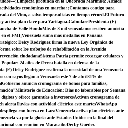
tuidos»
«¡Limpieza profunda en la Quebrada Marimisa: Alcalde
actividades económicas en marcha: ¡Contamos contigo para
scada del Vino, a salvo temporadistas en tiempo récord.
El Futuro
cy activa plan clave para Yaritagua-Cabudare
Presidenta (E)
cancha de Valle Hondo
Más de 8 mil venezolanos reciben amnistía
s en el FMI
¡Venezuela suma más medallas en Panamá
tratégico: Delcy Rodríguez firma la nueva Ley Orgánica de
orma sobre los trabajos de rehabilitación en la Avenida
 prevención ciudadana
Sistema Patria permite recargar celulares y
Popular: 24 años de férrea batalla en defensa de la
nta (E) Delcy Rodríguez reafirma la necesidad de una Venezuela
as con rayos llegan a Venezuela este 7 de abril
81% de
l
Gobierno anuncia cronograma de bonos para familias,
rmación”
Ministerio de Educación: Días no laborables por Semana
dígitos y ofrece garantías a inversores
Activan cronograma de
h alerta lluvias con actividad eléctrica este martes
WhatsApp
despliega con fuerza en Lara
Venezuela activa plan eléctrico ante
nezuela va por la gloria ante Estados Unidos en la final del
nacional con reunión en Maracaibo
Derby Guédez