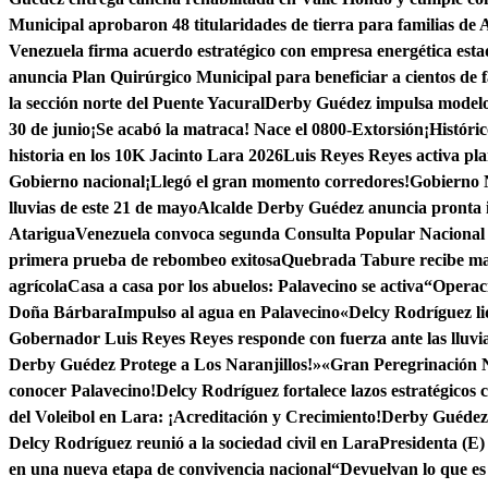
Municipal aprobaron 48 titularidades de tierra para familias de
Venezuela firma acuerdo estratégico con empresa energética est
anuncia Plan Quirúrgico Municipal para beneficiar a cientos de f
la sección norte del Puente Yacural
Derby Guédez impulsa modelo 
30 de junio
¡Se acabó la matraca! Nace el 0800-Extorsión
¡Históri
historia en los 10K Jacinto Lara 2026
Luis Reyes Reyes activa pla
Gobierno nacional
¡Llegó el gran momento corredores!
Gobierno N
lluvias de este 21 de mayo
Alcalde Derby Guédez anuncia pronta i
Atarigua
Venezuela convoca segunda Consulta Popular Nacional 
primera prueba de rebombeo exitosa
Quebrada Tabure recibe ma
agrícola
Casa a casa por los abuelos: Palavecino se activa
“Operaci
Doña Bárbara
Impulso al agua en Palavecino
«Delcy Rodríguez li
Gobernador Luis Reyes Reyes responde con fuerza ante las lluvi
Derby Guédez Protege a Los Naranjillos!»
«Gran Peregrinación 
conocer Palavecino!
Delcy Rodríguez fortalece lazos estratégicos 
del Voleibol en Lara: ¡Acreditación y Crecimiento!
Derby Guédez 
Delcy Rodríguez reunió a la sociedad civil en Lara
Presidenta (E)
en una nueva etapa de convivencia nacional
“Devuelvan lo que es