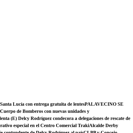
 Santa Lucía con entrega gratuita de lentes
PALAVECINO SE
l Cuerpo de Bomberos con nuevas unidades y
denta (E) Delcy Rodríguez condecora a delegaciones de rescate de
erativo especial en el Centro Comercial Traki
Alcalde Derby
je contundente de Delcy Rodríguez al país
CLPP y Concejo