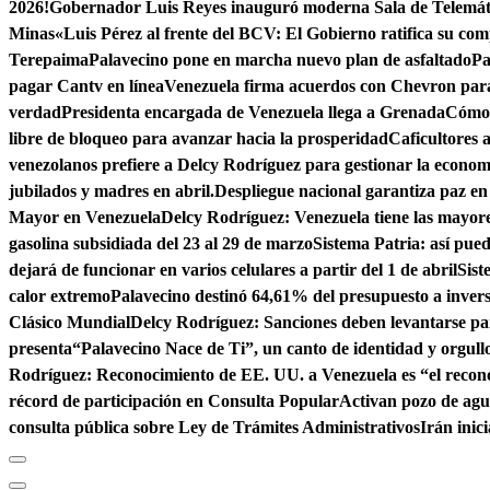
2026!
Gobernador Luis Reyes inauguró moderna Sala de Telemá
Minas
«Luis Pérez al frente del BCV: El Gobierno ratifica su co
Terepaima
Palavecino pone en marcha nuevo plan de asfaltado
Pa
pagar Cantv en línea
Venezuela firma acuerdos con Chevron para
verdad
Presidenta encargada de Venezuela llega a Grenada
Cómo 
libre de bloqueo para avanzar hacia la prosperidad
Caficultores 
venezolanos prefiere a Delcy Rodríguez para gestionar la econom
jubilados y madres en abril.
Despliegue nacional garantiza paz e
Mayor en Venezuela
Delcy Rodríguez: Venezuela tiene las mayor
gasolina subsidiada del 23 al 29 de marzo
Sistema Patria: así pu
dejará de funcionar en varios celulares a partir del 1 de abril
Sist
calor extremo
Palavecino destinó 64,61% del presupuesto a invers
Clásico Mundial
Delcy Rodríguez: Sanciones deben levantarse par
presenta“Palavecino Nace de Ti”, un canto de identidad y orgull
Rodríguez: Reconocimiento de EE. UU. a Venezuela es “el recon
récord de participación en Consulta Popular
Activan pozo de ag
consulta pública sobre Ley de Trámites Administrativos
Irán inic