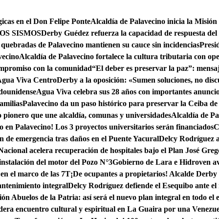
icas en el Don Felipe Ponte
Alcaldía de Palavecino inicia la Misión
OS SISMOS
Derby Guédez refuerza la capacidad de respuesta de
 quebradas de Palavecino mantienen su cauce sin incidencias
Presi
vecino
Alcaldía de Palavecino fortalece la cultura tributaria con op
ompromiso con la comunidad
“El deber es preservar la paz”: mensa
 Agua Viva Centro
Derby a la oposición: «Sumen soluciones, no discu
adounidense
Agua Viva celebra sus 28 años con importantes anuncios
amilias
Palavecino da un paso histórico para preservar la Ceiba d
pionero que une alcaldía, comunas y universidades
Alcaldía de Pa
co en Palavecino! Los 3 proyectos universitarios serán financiados
C
n de emergencia tras daños en el Puente Yacural
Delcy Rodríguez a
acional acelera recuperación de hospitales bajo el Plan José Gre
nstalación del motor del Pozo N°3
Gobierno de Lara e Hidroven av
en el marco de las 7T
¡De ocupantes a propietarios! Alcalde Derby 
ntenimiento integral
Delcy Rodríguez defiende el Esequibo ante e
ón Abuelos de la Patria: así será el nuevo plan integral en todo el
dera encuentro cultural y espiritual en La Guaira por una Venezue