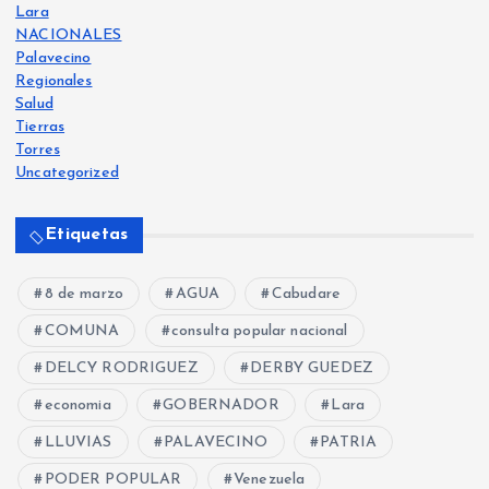
Lara
NACIONALES
Palavecino
Regionales
Salud
Tierras
Torres
Uncategorized
Etiquetas
8 de marzo
AGUA
Cabudare
COMUNA
consulta popular nacional
DELCY RODRIGUEZ
DERBY GUEDEZ
economia
GOBERNADOR
Lara
LLUVIAS
PALAVECINO
PATRIA
PODER POPULAR
Venezuela