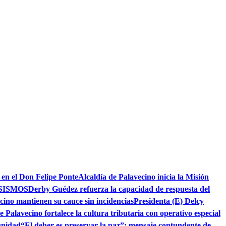
 en el Don Felipe Ponte
Alcaldía de Palavecino inicia la Misión
SISMOS
Derby Guédez refuerza la capacidad de respuesta del
cino mantienen su cauce sin incidencias
Presidenta (E) Delcy
e Palavecino fortalece la cultura tributaria con operativo especial
unidad
“El deber es preservar la paz”: mensaje contundente de