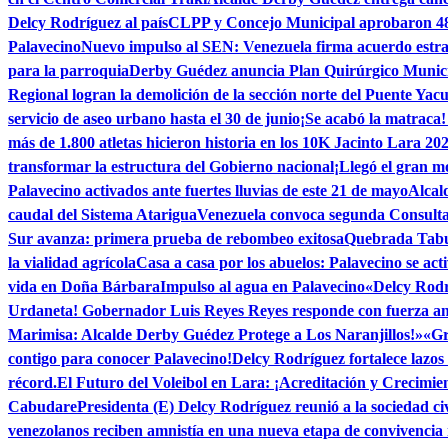
Delcy Rodríguez al país
CLPP y Concejo Municipal aprobaron 48 t
Palavecino
Nuevo impulso al SEN: Venezuela firma acuerdo estra
para la parroquia
Derby Guédez anuncia Plan Quirúrgico Municipa
Regional logran la demolición de la sección norte del Puente Yacu
servicio de aseo urbano hasta el 30 de junio
¡Se acabó la matraca!
más de 1.800 atletas hicieron historia en los 10K Jacinto Lara 20
transformar la estructura del Gobierno nacional
¡Llegó el gran 
Palavecino activados ante fuertes lluvias de este 21 de mayo
Alcal
caudal del Sistema Atarigua
Venezuela convoca segunda Consulta 
Sur avanza: primera prueba de rebombeo exitosa
Quebrada Tabur
la vialidad agrícola
Casa a casa por los abuelos: Palavecino se act
vida en Doña Bárbara
Impulso al agua en Palavecino
«Delcy Rodrí
Urdaneta! Gobernador Luis Reyes Reyes responde con fuerza ante
Marimisa: Alcalde Derby Guédez Protege a Los Naranjillos!»
«Gr
contigo para conocer Palavecino!
Delcy Rodríguez fortalece lazos 
récord.
El Futuro del Voleibol en Lara: ¡Acreditación y Crecimie
Cabudare
Presidenta (E) Delcy Rodríguez reunió a la sociedad ci
venezolanos reciben amnistía en una nueva etapa de convivencia