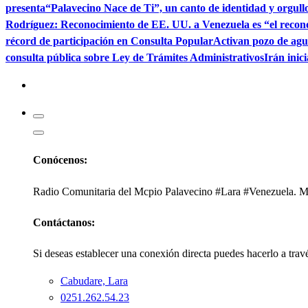
presenta“Palavecino Nace de Ti”, un canto de identidad y orgull
Rodríguez: Reconocimiento de EE. UU. a Venezuela es “el recon
récord de participación en Consulta Popular
Activan pozo de ag
consulta pública sobre Ley de Trámites Administrativos
Irán inic
Kabudari
Conócenos:
Radio Comunitaria del Mcpio Palavecino #Lara #Venezuela. Mi
Contáctanos:
Si deseas establecer una conexión directa puedes hacerlo a trav
Cabudare, Lara
0251.262.54.23