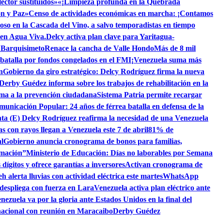
ctor sustituidos»
«¡Limpieza profunda en la Quebrada
ón y Paz»
Censo de actividades económicas en marcha: ¡Contamos
toso en la Cascada del Vino, a salvo temporadistas en tiempo
 en Agua Viva.
Delcy activa plan clave para Yaritagua-
n Barquisimeto
Renace la cancha de Valle Hondo
Más de 8 mil
 batalla por fondos congelados en el FMI
¡Venezuela suma más
n
Gobierno da giro estratégico: Delcy Rodríguez firma la nueva
 Derby Guédez informa sobre los trabajos de rehabilitación en la
lama a la prevención ciudadana
Sistema Patria permite recargar
municación Popular: 24 años de férrea batalla en defensa de la
nta (E) Delcy Rodríguez reafirma la necesidad de una Venezuela
as con rayos llegan a Venezuela este 7 de abril
81% de
l
Gobierno anuncia cronograma de bonos para familias,
rmación”
Ministerio de Educación: Días no laborables por Semana
dígitos y ofrece garantías a inversores
Activan cronograma de
h alerta lluvias con actividad eléctrica este martes
WhatsApp
despliega con fuerza en Lara
Venezuela activa plan eléctrico ante
nezuela va por la gloria ante Estados Unidos en la final del
nacional con reunión en Maracaibo
Derby Guédez