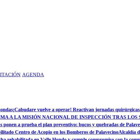
ITACIÓN
AGENDA
dondas
¡Cabudare vuelve a operar! Reactivan jornadas quirúrgicas
MA A LA MISIÓN NACIONAL DE INSPECCIÓN TRAS LOS 
s ponen a prueba el plan preventivo: bucos y quebradas de Palave
ilitado Centro de Acopio en los Bomberos de Palavecino
Alcaldía d
ha rehabilitada en Valle Hondo y cumple compromiso con la com