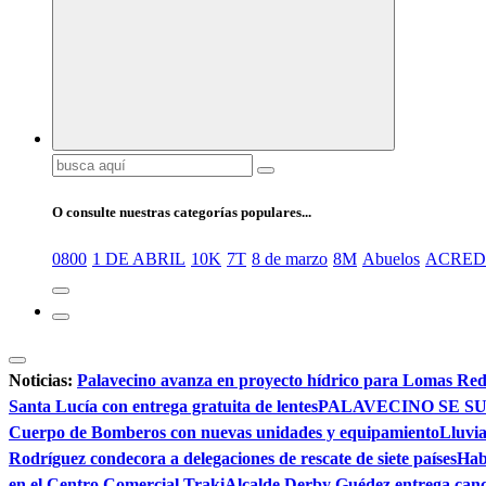
Buscar:
O consulte nuestras categorías populares...
0800
1 DE ABRIL
10K
7T
8 de marzo
8M
Abuelos
ACRED
Noticias:
Palavecino avanza en proyecto hídrico para Lomas Re
Santa Lucía con entrega gratuita de lentes
PALAVECINO SE SU
Cuerpo de Bomberos con nuevas unidades y equipamiento
Lluvia
Rodríguez condecora a delegaciones de rescate de siete países
Hab
en el Centro Comercial Traki
Alcalde Derby Guédez entrega canc