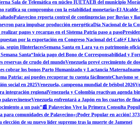
erna Sala de Telemática en núcleo IUETAEB del municipio Morá
no ratifica su compromiso con la estabilidad monetaria»
El Alcalde
faltado
Palavecino reporta control de contingencias por lluvias y l
hevron para impulsar producción energética
Día Nacional de la Co
realizar pagos y recargas en el Sistema Patria paso a paso
Preside
apuestan por la exportación en Congreso Nacional del Café
⚡ Lluvi
ía, según Hinterlaces
Semana Santa en Lara ya es patrimonio oficia
n Semana Santa
“Inicia pago del Bono de Corresponsabilidad y Fo
es reservas de crudo del mundo
Venezuela prevé crecimiento de dos 
edes cobrar los bonos Parto Humanizado y Lactancia Materna
Iname
ema Patria: así puedes recuperar tu cuenta fácilmente
Chavismo se 
ión social en 2025
Venezuela, campeona mundial de béisbol 2026
Ve
a integración regional
Venezuela y Colombia reactivan agenda bi
o palavecinense
Venezuela enfrentará a Japón en los cuartos de fin
ocimiento a un país”
📰 Palavecino Vive la Primera Consulta Popul
ua para comunidades de Palavecino
«¡Poder Popular en acción! 373
ia elección de su nuevo líder supremo tras la muerte de Jameneí