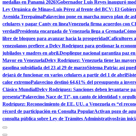
medallas en Panamá 2026!
Gobernador Luis Reyes inauguró mod
Ley Orgánica de Minas
«Luis Pérez al frente del BCV: El Gobier
Avenida Terepaima
Palavecino pone en marcha nuevo plan de as
celulares y pagar Cantv en línea
Venezuela firma acuerdos con C
verdad
Presidenta encargada de Venezuela llega a Grenada
Cómo 
libre de bloqueo para avanzar hacia la prosperidad
Caficultores 
venezolanos prefiere a Delcy Rodríguez para gestionar la econom
jubilados y madres en abril.
Despliegue nacional garantiza paz e
Mayor en Venezuela
Delcy Rodríguez: Venezuela tiene las mayor
gasolina subsidiada del 23 al 29 de marzo
Sistema Patria: así pu
dejará de funcionar en varios celulares a partir del 1 de abril
Sist
calor extremo
Palavecino destinó 64,61% del presupuesto a invers
Clásico Mundial
Delcy Rodríguez: Sanciones deben levantarse par
presenta“Palavecino Nace de Ti”, un canto de identidad y orgull
Rodríguez: Reconocimiento de EE. UU. a Venezuela es “el recon
récord de participación en Consulta Popular
Activan pozo de ag
consulta pública sobre Ley de Trámites Administrativos
Irán inic