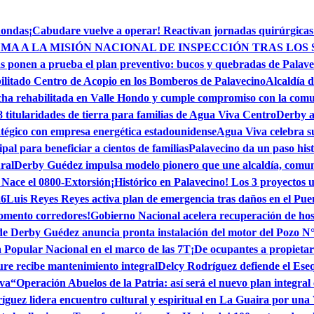
dondas
¡Cabudare vuelve a operar! Reactivan jornadas quirúrgicas
MA A LA MISIÓN NACIONAL DE INSPECCIÓN TRAS LOS 
s ponen a prueba el plan preventivo: bucos y quebradas de Palave
ilitado Centro de Acopio en los Bomberos de Palavecino
Alcaldía d
ha rehabilitada en Valle Hondo y cumple compromiso con la com
itularidades de tierra para familias de Agua Viva Centro
Derby a 
tégico con empresa energética estadounidense
Agua Viva celebra su
l para beneficiar a cientos de familias
Palavecino da un paso his
ral
Derby Guédez impulsa modelo pionero que une alcaldía, comun
 Nace el 0800-Extorsión
¡Histórico en Palavecino! Los 3 proyectos u
26
Luis Reyes Reyes activa plan de emergencia tras daños en el Pue
momento corredores!
Gobierno Nacional acelera recuperación de hos
de Derby Guédez anuncia pronta instalación del motor del Pozo N
Popular Nacional en el marco de las 7T
¡De ocupantes a propietar
e recibe mantenimiento integral
Delcy Rodríguez defiende el Ese
iva
“Operación Abuelos de la Patria: así será el nuevo plan integral
guez lidera encuentro cultural y espiritual en La Guaira por una