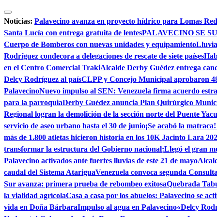
Saltar
al
Noticias:
Palavecino avanza en proyecto hídrico para Lomas Re
contenido
Santa Lucía con entrega gratuita de lentes
PALAVECINO SE SU
Cuerpo de Bomberos con nuevas unidades y equipamiento
Lluvia
Rodríguez condecora a delegaciones de rescate de siete países
Hab
en el Centro Comercial Traki
Alcalde Derby Guédez entrega canc
Delcy Rodríguez al país
CLPP y Concejo Municipal aprobaron 48 t
Palavecino
Nuevo impulso al SEN: Venezuela firma acuerdo estra
para la parroquia
Derby Guédez anuncia Plan Quirúrgico Municipa
Regional logran la demolición de la sección norte del Puente Yacu
servicio de aseo urbano hasta el 30 de junio
¡Se acabó la matraca!
más de 1.800 atletas hicieron historia en los 10K Jacinto Lara 20
transformar la estructura del Gobierno nacional
¡Llegó el gran 
Palavecino activados ante fuertes lluvias de este 21 de mayo
Alcal
caudal del Sistema Atarigua
Venezuela convoca segunda Consulta 
Sur avanza: primera prueba de rebombeo exitosa
Quebrada Tabur
la vialidad agrícola
Casa a casa por los abuelos: Palavecino se act
vida en Doña Bárbara
Impulso al agua en Palavecino
«Delcy Rodrí