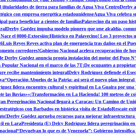
itularidades de tierra para familias de Agua Viva Centro
Derby a 
tégico con empresa energética estadounidense
Agua Viva celebra su
l para beneficiar a cientos de familias
Palavecino da un paso his
ral
Derby Guédez impulsa modelo pionero que une alcaldía, comun
 Nace el 0800-Extorsión
¡Histórico en Palavecino! Los 3 proyectos u
26
Luis Reyes Reyes activa plan de emergencia tras daños en el Pue
momento corredores!
Gobierno Nacional acelera recuperación de hos
de Derby Guédez anuncia pronta instalación del motor del Pozo N
Popular Nacional en el marco de las 7T
¡De ocupantes a propietar
e recibe mantenimiento integral
Delcy Rodríguez defiende el Ese
iva
“Operación Abuelos de la Patria: así será el nuevo plan integral
guez lidera encuentro cultural y espiritual en La Guaira por una
 las lluvias»
«¡Transformación en La Hacienda! 100 metros de cole
an Peregrinación Nacional llegará a Caracas: Un Camino de Uni
estratégicos con Barbados en histórica visita de Estado
Rescate exi
nto!
Derby Guédez aprueba recursos para mejorar infraestructura
vil en Lara
Presidenta (E) Delcy Rodríguez lidera peregrinación e
 nacional
“Devuelvan lo que es de Venezuela”: Gobierno intensifica