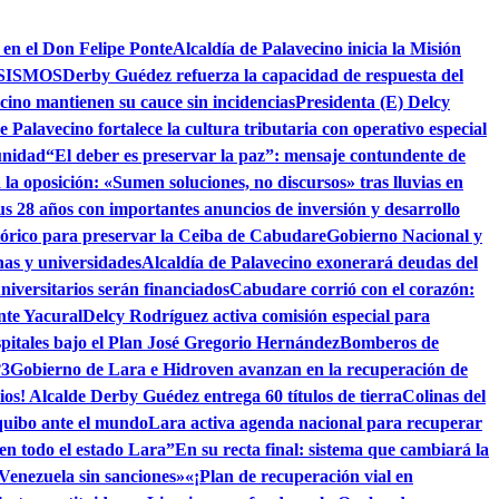
 en el Don Felipe Ponte
Alcaldía de Palavecino inicia la Misión
SISMOS
Derby Guédez refuerza la capacidad de respuesta del
cino mantienen su cauce sin incidencias
Presidenta (E) Delcy
e Palavecino fortalece la cultura tributaria con operativo especial
unidad
“El deber es preservar la paz”: mensaje contundente de
la oposición: «Sumen soluciones, no discursos» tras lluvias en
s 28 años con importantes anuncios de inversión y desarrollo
tórico para preservar la Ceiba de Cabudare
Gobierno Nacional y
as y universidades
Alcaldía de Palavecino exonerará deudas del
niversitarios serán financiados
Cabudare corrió con el corazón:
nte Yacural
Delcy Rodríguez activa comisión especial para
pitales bajo el Plan José Gregorio Hernández
Bomberos de
°3
Gobierno de Lara e Hidroven avanzan en la recuperación de
ios! Alcalde Derby Guédez entrega 60 títulos de tierra
Colinas del
quibo ante el mundo
Lara activa agenda nacional para recuperar
 en todo el estado Lara”
En su recta final: sistema que cambiará la
 Venezuela sin sanciones»
«¡Plan de recuperación vial en