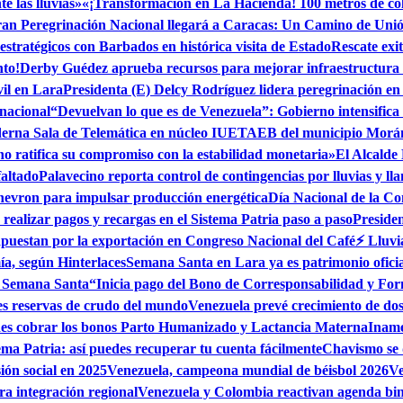
 las lluvias»
«¡Transformación en La Hacienda! 100 metros de cole
an Peregrinación Nacional llegará a Caracas: Un Camino de Uni
estratégicos con Barbados en histórica visita de Estado
Rescate exi
nto!
Derby Guédez aprueba recursos para mejorar infraestructura
vil en Lara
Presidenta (E) Delcy Rodríguez lidera peregrinación e
 nacional
“Devuelvan lo que es de Venezuela”: Gobierno intensifica
erna Sala de Telemática en núcleo IUETAEB del municipio Morá
no ratifica su compromiso con la estabilidad monetaria»
El Alcalde
faltado
Palavecino reporta control de contingencias por lluvias y l
hevron para impulsar producción energética
Día Nacional de la Co
realizar pagos y recargas en el Sistema Patria paso a paso
Preside
apuestan por la exportación en Congreso Nacional del Café
⚡ Lluvi
ía, según Hinterlaces
Semana Santa en Lara ya es patrimonio oficia
n Semana Santa
“Inicia pago del Bono de Corresponsabilidad y Fo
es reservas de crudo del mundo
Venezuela prevé crecimiento de dos 
edes cobrar los bonos Parto Humanizado y Lactancia Materna
Iname
ema Patria: así puedes recuperar tu cuenta fácilmente
Chavismo se 
ión social en 2025
Venezuela, campeona mundial de béisbol 2026
Ve
a integración regional
Venezuela y Colombia reactivan agenda bi