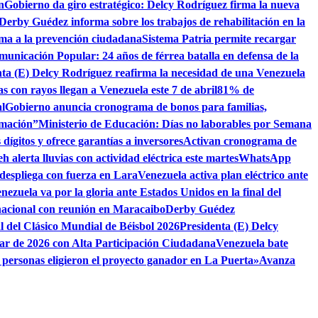
n
Gobierno da giro estratégico: Delcy Rodríguez firma la nueva
 Derby Guédez informa sobre los trabajos de rehabilitación en la
lama a la prevención ciudadana
Sistema Patria permite recargar
municación Popular: 24 años de férrea batalla en defensa de la
nta (E) Delcy Rodríguez reafirma la necesidad de una Venezuela
as con rayos llegan a Venezuela este 7 de abril
81% de
l
Gobierno anuncia cronograma de bonos para familias,
rmación”
Ministerio de Educación: Días no laborables por Semana
dígitos y ofrece garantías a inversores
Activan cronograma de
h alerta lluvias con actividad eléctrica este martes
WhatsApp
despliega con fuerza en Lara
Venezuela activa plan eléctrico ante
nezuela va por la gloria ante Estados Unidos en la final del
nacional con reunión en Maracaibo
Derby Guédez
al del Clásico Mundial de Béisbol 2026
Presidenta (E) Delcy
ar de 2026 con Alta Participación Ciudadana
Venezuela bate
 personas eligieron el proyecto ganador en La Puerta»
Avanza