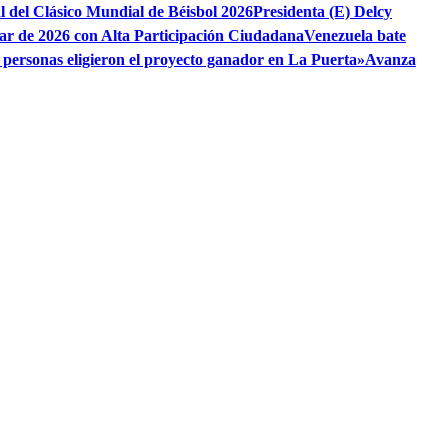
al del Clásico Mundial de Béisbol 2026
Presidenta (E) Delcy
ar de 2026 con Alta Participación Ciudadana
Venezuela bate
 personas eligieron el proyecto ganador en La Puerta»
Avanza