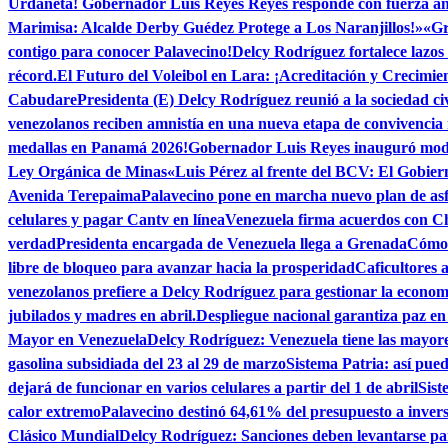
Urdaneta! Gobernador Luis Reyes Reyes responde con fuerza ante
Marimisa: Alcalde Derby Guédez Protege a Los Naranjillos!»
«Gr
contigo para conocer Palavecino!
Delcy Rodríguez fortalece lazos 
récord.
El Futuro del Voleibol en Lara: ¡Acreditación y Crecimie
Cabudare
Presidenta (E) Delcy Rodríguez reunió a la sociedad ci
venezolanos reciben amnistía en una nueva etapa de convivencia
medallas en Panamá 2026!
Gobernador Luis Reyes inauguró mod
Ley Orgánica de Minas
«Luis Pérez al frente del BCV: El Gobier
Avenida Terepaima
Palavecino pone en marcha nuevo plan de as
celulares y pagar Cantv en línea
Venezuela firma acuerdos con C
verdad
Presidenta encargada de Venezuela llega a Grenada
Cómo 
libre de bloqueo para avanzar hacia la prosperidad
Caficultores 
venezolanos prefiere a Delcy Rodríguez para gestionar la econom
jubilados y madres en abril.
Despliegue nacional garantiza paz e
Mayor en Venezuela
Delcy Rodríguez: Venezuela tiene las mayor
gasolina subsidiada del 23 al 29 de marzo
Sistema Patria: así pu
dejará de funcionar en varios celulares a partir del 1 de abril
Sist
calor extremo
Palavecino destinó 64,61% del presupuesto a invers
Clásico Mundial
Delcy Rodríguez: Sanciones deben levantarse par