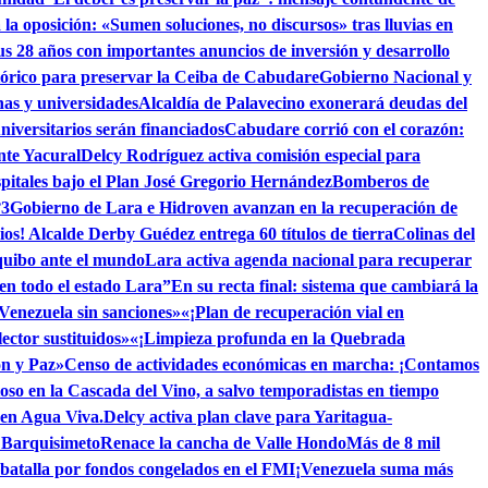
la oposición: «Sumen soluciones, no discursos» tras lluvias en
s 28 años con importantes anuncios de inversión y desarrollo
tórico para preservar la Ceiba de Cabudare
Gobierno Nacional y
as y universidades
Alcaldía de Palavecino exonerará deudas del
niversitarios serán financiados
Cabudare corrió con el corazón:
nte Yacural
Delcy Rodríguez activa comisión especial para
pitales bajo el Plan José Gregorio Hernández
Bomberos de
°3
Gobierno de Lara e Hidroven avanzan en la recuperación de
ios! Alcalde Derby Guédez entrega 60 títulos de tierra
Colinas del
quibo ante el mundo
Lara activa agenda nacional para recuperar
 en todo el estado Lara”
En su recta final: sistema que cambiará la
 Venezuela sin sanciones»
«¡Plan de recuperación vial en
ctor sustituidos»
«¡Limpieza profunda en la Quebrada
ón y Paz»
Censo de actividades económicas en marcha: ¡Contamos
toso en la Cascada del Vino, a salvo temporadistas en tiempo
 en Agua Viva.
Delcy activa plan clave para Yaritagua-
n Barquisimeto
Renace la cancha de Valle Hondo
Más de 8 mil
 batalla por fondos congelados en el FMI
¡Venezuela suma más