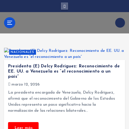
S
a
l
t
Kabud
a
r
a
l
ari
c
NACIONALES
o
n
Presidenta (E) Delcy Rodríguez: Reconocimiento de
t
EE. UU. a Venezuela es “el reconocimiento a un
e
país”
n
marzo 12, 2026
i
La presidenta encargada de Venezuela, Delcy Rodríguez,
d
afirmó que el reconocimiento del Gobierno de los Estados
o
Unidos representa un paso significativo hacia la
normalización de las relaciones bilaterales…