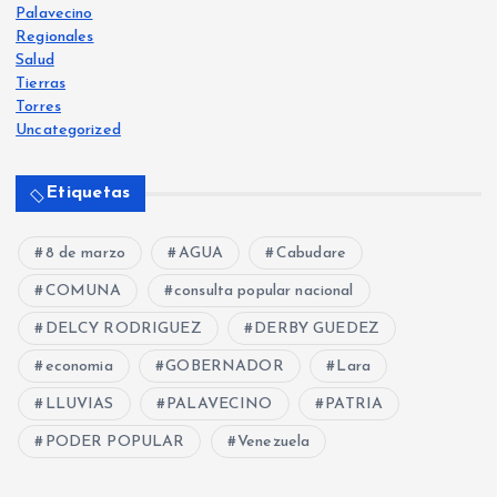
Palavecino
Regionales
Salud
Tierras
Torres
Uncategorized
Etiquetas
8 de marzo
AGUA
Cabudare
COMUNA
consulta popular nacional
DELCY RODRIGUEZ
DERBY GUEDEZ
economia
GOBERNADOR
Lara
LLUVIAS
PALAVECINO
PATRIA
PODER POPULAR
Venezuela