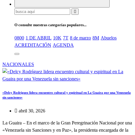
Buscar:
O consulte nuestras categorías populares...
0800
1 DE ABRIL
10K
7T
8 de marzo
8M
Abuelos
ACREDITACIÓN
AGENDA
NACIONALES
«Delcy Rodríguez lidera encuentro cultural y espiritual en La Guaira por una Venezuela
sin sanciones»
abril 30, 2026
La Guaira – En el marco de la Gran Peregrinación Nacional por una
«Venezuela sin Sanciones y en Paz», la presidenta encargada de la