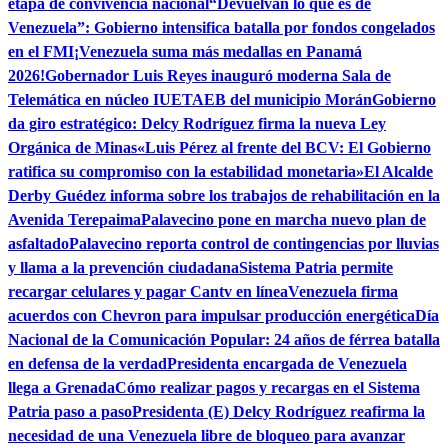
etapa de convivencia nacional
“Devuelvan lo que es de
Venezuela”: Gobierno intensifica batalla por fondos congelados
en el FMI
¡Venezuela suma más medallas en Panamá
2026!
Gobernador Luis Reyes inauguró moderna Sala de
Telemática en núcleo IUETAEB del municipio Morán
Gobierno
da giro estratégico: Delcy Rodríguez firma la nueva Ley
Orgánica de Minas
«Luis Pérez al frente del BCV: El Gobierno
ratifica su compromiso con la estabilidad monetaria»
El Alcalde
Derby Guédez informa sobre los trabajos de rehabilitación en la
Avenida Terepaima
Palavecino pone en marcha nuevo plan de
asfaltado
Palavecino reporta control de contingencias por lluvias
y llama a la prevención ciudadana
Sistema Patria permite
recargar celulares y pagar Cantv en línea
Venezuela firma
acuerdos con Chevron para impulsar producción energética
Día
Nacional de la Comunicación Popular: 24 años de férrea batalla
en defensa de la verdad
Presidenta encargada de Venezuela
llega a Grenada
Cómo realizar pagos y recargas en el Sistema
Patria paso a paso
Presidenta (E) Delcy Rodríguez reafirma la
necesidad de una Venezuela libre de bloqueo para avanzar