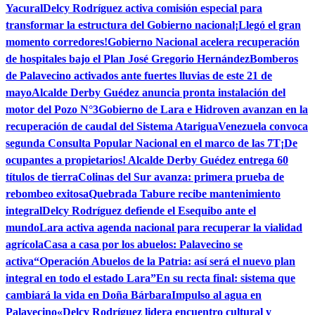
Yacural
Delcy Rodríguez activa comisión especial para
transformar la estructura del Gobierno nacional
¡Llegó el gran
momento corredores!
Gobierno Nacional acelera recuperación
de hospitales bajo el Plan José Gregorio Hernández
Bomberos
de Palavecino activados ante fuertes lluvias de este 21 de
mayo
Alcalde Derby Guédez anuncia pronta instalación del
motor del Pozo N°3
Gobierno de Lara e Hidroven avanzan en la
recuperación de caudal del Sistema Atarigua
Venezuela convoca
segunda Consulta Popular Nacional en el marco de las 7T
¡De
ocupantes a propietarios! Alcalde Derby Guédez entrega 60
títulos de tierra
Colinas del Sur avanza: primera prueba de
rebombeo exitosa
Quebrada Tabure recibe mantenimiento
integral
Delcy Rodríguez defiende el Esequibo ante el
mundo
Lara activa agenda nacional para recuperar la vialidad
agrícola
Casa a casa por los abuelos: Palavecino se
activa
“Operación Abuelos de la Patria: así será el nuevo plan
integral en todo el estado Lara”
En su recta final: sistema que
cambiará la vida en Doña Bárbara
Impulso al agua en
Palavecino
«Delcy Rodríguez lidera encuentro cultural y