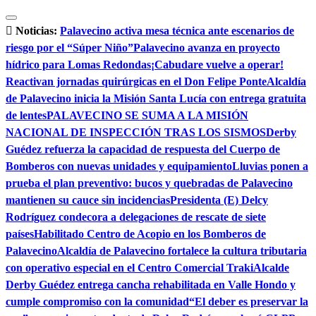
Saltar
al
Noticias:
Palavecino activa mesa técnica ante escenarios de
contenido
riesgo por el “Súper Niño”
Palavecino avanza en proyecto
hídrico para Lomas Redondas
¡Cabudare vuelve a operar!
Reactivan jornadas quirúrgicas en el Don Felipe Ponte
Alcaldía
de Palavecino inicia la Misión Santa Lucía con entrega gratuita
de lentes
PALAVECINO SE SUMA A LA MISIÓN
NACIONAL DE INSPECCIÓN TRAS LOS SISMOS
Derby
Guédez refuerza la capacidad de respuesta del Cuerpo de
Bomberos con nuevas unidades y equipamiento
Lluvias ponen a
prueba el plan preventivo: bucos y quebradas de Palavecino
mantienen su cauce sin incidencias
Presidenta (E) Delcy
Rodríguez condecora a delegaciones de rescate de siete
países
Habilitado Centro de Acopio en los Bomberos de
Palavecino
Alcaldía de Palavecino fortalece la cultura tributaria
con operativo especial en el Centro Comercial Traki
Alcalde
Derby Guédez entrega cancha rehabilitada en Valle Hondo y
cumple compromiso con la comunidad
“El deber es preservar la