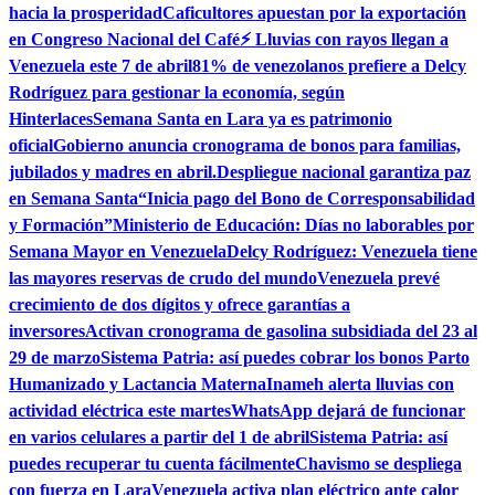
hacia la prosperidad
Caficultores apuestan por la exportación
en Congreso Nacional del Café
⚡ Lluvias con rayos llegan a
Venezuela este 7 de abril
81% de venezolanos prefiere a Delcy
Rodríguez para gestionar la economía, según
Hinterlaces
Semana Santa en Lara ya es patrimonio
oficial
Gobierno anuncia cronograma de bonos para familias,
jubilados y madres en abril.
Despliegue nacional garantiza paz
en Semana Santa
“Inicia pago del Bono de Corresponsabilidad
y Formación”
Ministerio de Educación: Días no laborables por
Semana Mayor en Venezuela
Delcy Rodríguez: Venezuela tiene
las mayores reservas de crudo del mundo
Venezuela prevé
crecimiento de dos dígitos y ofrece garantías a
inversores
Activan cronograma de gasolina subsidiada del 23 al
29 de marzo
Sistema Patria: así puedes cobrar los bonos Parto
Humanizado y Lactancia Materna
Inameh alerta lluvias con
actividad eléctrica este martes
WhatsApp dejará de funcionar
en varios celulares a partir del 1 de abril
Sistema Patria: así
puedes recuperar tu cuenta fácilmente
Chavismo se despliega
con fuerza en Lara
Venezuela activa plan eléctrico ante calor