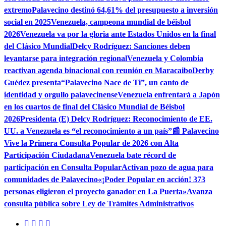
extremo
Palavecino destinó 64,61% del presupuesto a inversión
social en 2025
Venezuela, campeona mundial de béisbol
2026
Venezuela va por la gloria ante Estados Unidos en la final
del Clásico Mundial
Delcy Rodríguez: Sanciones deben
levantarse para integración regional
Venezuela y Colombia
reactivan agenda binacional con reunión en Maracaibo
Derby
Guédez presenta“Palavecino Nace de Ti”, un canto de
identidad y orgullo palavecinense
Venezuela enfrentará a Japón
en los cuartos de final del Clásico Mundial de Béisbol
2026
Presidenta (E) Delcy Rodríguez: Reconocimiento de EE.
UU. a Venezuela es “el reconocimiento a un país”
📰 Palavecino
Vive la Primera Consulta Popular de 2026 con Alta
Participación Ciudadana
Venezuela bate récord de
participación en Consulta Popular
Activan pozo de agua para
comunidades de Palavecino
«¡Poder Popular en acción! 373
personas eligieron el proyecto ganador en La Puerta»
Avanza
consulta pública sobre Ley de Trámites Administrativos