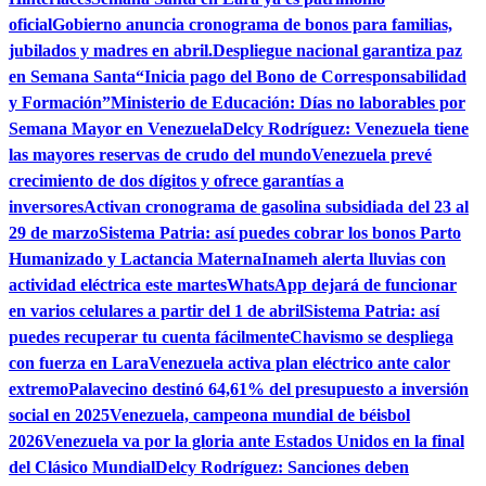
oficial
Gobierno anuncia cronograma de bonos para familias,
jubilados y madres en abril.
Despliegue nacional garantiza paz
en Semana Santa
“Inicia pago del Bono de Corresponsabilidad
y Formación”
Ministerio de Educación: Días no laborables por
Semana Mayor en Venezuela
Delcy Rodríguez: Venezuela tiene
las mayores reservas de crudo del mundo
Venezuela prevé
crecimiento de dos dígitos y ofrece garantías a
inversores
Activan cronograma de gasolina subsidiada del 23 al
29 de marzo
Sistema Patria: así puedes cobrar los bonos Parto
Humanizado y Lactancia Materna
Inameh alerta lluvias con
actividad eléctrica este martes
WhatsApp dejará de funcionar
en varios celulares a partir del 1 de abril
Sistema Patria: así
puedes recuperar tu cuenta fácilmente
Chavismo se despliega
con fuerza en Lara
Venezuela activa plan eléctrico ante calor
extremo
Palavecino destinó 64,61% del presupuesto a inversión
social en 2025
Venezuela, campeona mundial de béisbol
2026
Venezuela va por la gloria ante Estados Unidos en la final
del Clásico Mundial
Delcy Rodríguez: Sanciones deben