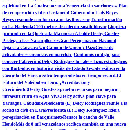
espiritual en La Guaira por una Venezuela sin sanciones»
«¡Plan
de recuperación vial en Urdaneta! Gobernador Luis Reyes
Reyes responde con fuerza ante las lluvias»
«¡Transformación
en La Hacienda! 100 metros de colector sustituidos»
«¡Limpieza
profunda en la Quebrada Marimisa: Alcalde Derby Guédez
Protege a Los Naranjillos!»
«Gran Peregrinación Nacional
llegará a Caracas: Un Camino de Unión y Paz»
Censo de
actividades económicas en marcha: ¡Contamos contigo para
conocer Palavecino!
Delcy Rodríguez fortalece lazos estratégicos
con Barbados en histórica visita de Estado
Rescate exitoso en la
Cascada del Vino, a salvo temporadistas en tiempo récord.
El
Futuro del Voleibol en Lara: ¡Acreditación y
Crecimiento!
Derby Guédez aprueba recursos para mejorar
infraestructura en Agua Viva.
Delcy activa plan clave para
Yaritagua-Cabudare
Presidenta (E) Delcy Rodríguez reunió a la
sociedad civil en Lara
Presidenta (E) Delcy Rodríguez lidera
peregrinación en Barquisimeto
Renace la cancha de Valle
Hondo
Más de 8 mil venezolanos reciben amnistía en una nueva