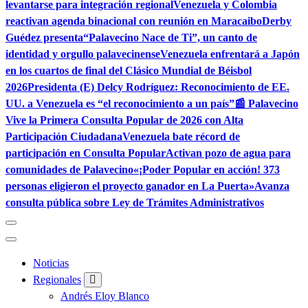
levantarse para integración regional
Venezuela y Colombia
reactivan agenda binacional con reunión en Maracaibo
Derby
Guédez presenta“Palavecino Nace de Ti”, un canto de
identidad y orgullo palavecinense
Venezuela enfrentará a Japón
en los cuartos de final del Clásico Mundial de Béisbol
2026
Presidenta (E) Delcy Rodríguez: Reconocimiento de EE.
UU. a Venezuela es “el reconocimiento a un país”
📰 Palavecino
Vive la Primera Consulta Popular de 2026 con Alta
Participación Ciudadana
Venezuela bate récord de
participación en Consulta Popular
Activan pozo de agua para
comunidades de Palavecino
«¡Poder Popular en acción! 373
personas eligieron el proyecto ganador en La Puerta»
Avanza
consulta pública sobre Ley de Trámites Administrativos
Noticias
Regionales
Andrés Eloy Blanco