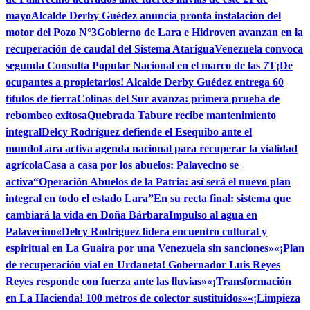
mayo
Alcalde Derby Guédez anuncia pronta instalación del
motor del Pozo N°3
Gobierno de Lara e Hidroven avanzan en la
recuperación de caudal del Sistema Atarigua
Venezuela convoca
segunda Consulta Popular Nacional en el marco de las 7T
¡De
ocupantes a propietarios! Alcalde Derby Guédez entrega 60
títulos de tierra
Colinas del Sur avanza: primera prueba de
rebombeo exitosa
Quebrada Tabure recibe mantenimiento
integral
Delcy Rodríguez defiende el Esequibo ante el
mundo
Lara activa agenda nacional para recuperar la vialidad
agrícola
Casa a casa por los abuelos: Palavecino se
activa
“Operación Abuelos de la Patria: así será el nuevo plan
integral en todo el estado Lara”
En su recta final: sistema que
cambiará la vida en Doña Bárbara
Impulso al agua en
Palavecino
«Delcy Rodríguez lidera encuentro cultural y
espiritual en La Guaira por una Venezuela sin sanciones»
«¡Plan
de recuperación vial en Urdaneta! Gobernador Luis Reyes
Reyes responde con fuerza ante las lluvias»
«¡Transformación
en La Hacienda! 100 metros de colector sustituidos»
«¡Limpieza