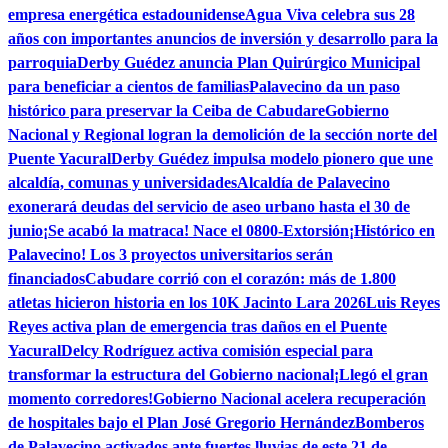
empresa energética estadounidense
Agua Viva celebra sus 28
años con importantes anuncios de inversión y desarrollo para la
parroquia
Derby Guédez anuncia Plan Quirúrgico Municipal
para beneficiar a cientos de familias
Palavecino da un paso
histórico para preservar la Ceiba de Cabudare
Gobierno
Nacional y Regional logran la demolición de la sección norte del
Puente Yacural
Derby Guédez impulsa modelo pionero que une
alcaldía, comunas y universidades
Alcaldía de Palavecino
exonerará deudas del servicio de aseo urbano hasta el 30 de
junio
¡Se acabó la matraca! Nace el 0800-Extorsión
¡Histórico en
Palavecino! Los 3 proyectos universitarios serán
financiados
Cabudare corrió con el corazón: más de 1.800
atletas hicieron historia en los 10K Jacinto Lara 2026
Luis Reyes
Reyes activa plan de emergencia tras daños en el Puente
Yacural
Delcy Rodríguez activa comisión especial para
transformar la estructura del Gobierno nacional
¡Llegó el gran
momento corredores!
Gobierno Nacional acelera recuperación
de hospitales bajo el Plan José Gregorio Hernández
Bomberos
de Palavecino activados ante fuertes lluvias de este 21 de