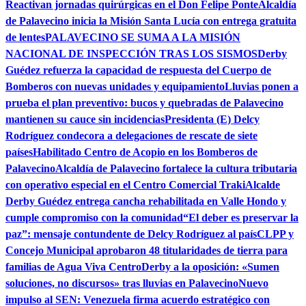
Reactivan jornadas quirúrgicas en el Don Felipe Ponte
Alcaldía
de Palavecino inicia la Misión Santa Lucía con entrega gratuita
de lentes
PALAVECINO SE SUMA A LA MISIÓN
NACIONAL DE INSPECCIÓN TRAS LOS SISMOS
Derby
Guédez refuerza la capacidad de respuesta del Cuerpo de
Bomberos con nuevas unidades y equipamiento
Lluvias ponen a
prueba el plan preventivo: bucos y quebradas de Palavecino
mantienen su cauce sin incidencias
Presidenta (E) Delcy
Rodríguez condecora a delegaciones de rescate de siete
países
Habilitado Centro de Acopio en los Bomberos de
Palavecino
Alcaldía de Palavecino fortalece la cultura tributaria
con operativo especial en el Centro Comercial Traki
Alcalde
Derby Guédez entrega cancha rehabilitada en Valle Hondo y
cumple compromiso con la comunidad
“El deber es preservar la
paz”: mensaje contundente de Delcy Rodríguez al país
CLPP y
Concejo Municipal aprobaron 48 titularidades de tierra para
familias de Agua Viva Centro
Derby a la oposición: «Sumen
soluciones, no discursos» tras lluvias en Palavecino
Nuevo
impulso al SEN: Venezuela firma acuerdo estratégico con