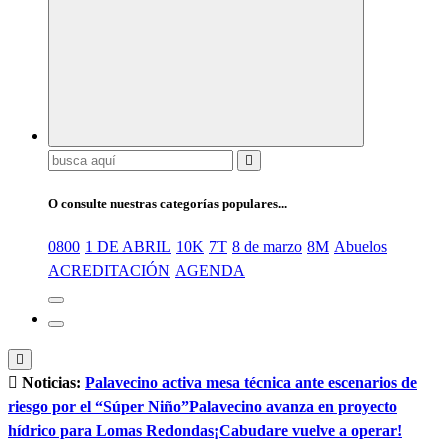
Buscar:
O consulte nuestras categorías populares...
0800
1 DE ABRIL
10K
7T
8 de marzo
8M
Abuelos
ACREDITACIÓN
AGENDA
Noticias:
Palavecino activa mesa técnica ante escenarios de
riesgo por el “Súper Niño”
Palavecino avanza en proyecto
hídrico para Lomas Redondas
¡Cabudare vuelve a operar!