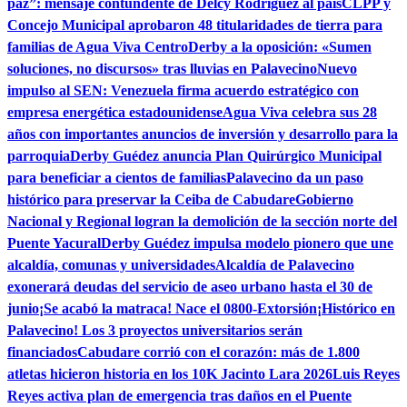
paz”: mensaje contundente de Delcy Rodríguez al país
CLPP y
Concejo Municipal aprobaron 48 titularidades de tierra para
familias de Agua Viva Centro
Derby a la oposición: «Sumen
soluciones, no discursos» tras lluvias en Palavecino
Nuevo
impulso al SEN: Venezuela firma acuerdo estratégico con
empresa energética estadounidense
Agua Viva celebra sus 28
años con importantes anuncios de inversión y desarrollo para la
parroquia
Derby Guédez anuncia Plan Quirúrgico Municipal
para beneficiar a cientos de familias
Palavecino da un paso
histórico para preservar la Ceiba de Cabudare
Gobierno
Nacional y Regional logran la demolición de la sección norte del
Puente Yacural
Derby Guédez impulsa modelo pionero que une
alcaldía, comunas y universidades
Alcaldía de Palavecino
exonerará deudas del servicio de aseo urbano hasta el 30 de
junio
¡Se acabó la matraca! Nace el 0800-Extorsión
¡Histórico en
Palavecino! Los 3 proyectos universitarios serán
financiados
Cabudare corrió con el corazón: más de 1.800
atletas hicieron historia en los 10K Jacinto Lara 2026
Luis Reyes
Reyes activa plan de emergencia tras daños en el Puente