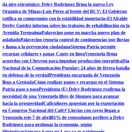
da giro estratégico: Delcy Rodríguez firma la nueva Ley
Orgánica de Minas
«Luis Pérez al frente del BCV: El Gobierno
ratifica su compromiso con la estabilidad monetaria»
El Alcalde
Derby Guédez informa sobre los trabajos de rehabilitación en la
Avenida Terepaima
Palavecino pone en marcha nuevo plan de
asfaltado
Palavecino reporta control de contingencias por lluvias
y llama a la prevención ciudadana
Sistema Patria permite
recargar celulares y pagar Cantv en línea
Venezuela firma
acuerdos con Chevron para impulsar producción energética
Día
Nacional de la Comunicación Popular: 24 años de férrea batalla
en defensa de la verdad
Presidenta encargada de Venezuela
llega a Grenada
Cómo realizar pagos y recargas en el Sistema
Patria paso a paso
Presidenta (E) Delcy Rodríguez reafirma la
necesidad de una Venezuela libre de bloqueo para avanzar
hacia la prosperidad
Caficultores apuestan por la exportación
en Congreso Nacional del Café
⚡ Lluvias con rayos llegan a
Venezuela este 7 de abril
81% de venezolanos prefiere a Delcy
Rodríguez para gestionar la economía, según
Hinterlaces
Semana Santa en Lara ya es patrimonio