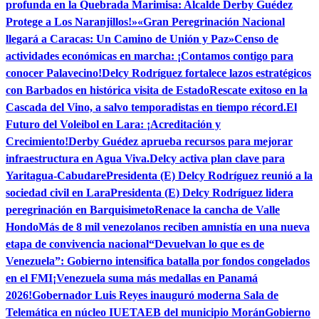
profunda en la Quebrada Marimisa: Alcalde Derby Guédez
Protege a Los Naranjillos!»
«Gran Peregrinación Nacional
llegará a Caracas: Un Camino de Unión y Paz»
Censo de
actividades económicas en marcha: ¡Contamos contigo para
conocer Palavecino!
Delcy Rodríguez fortalece lazos estratégicos
con Barbados en histórica visita de Estado
Rescate exitoso en la
Cascada del Vino, a salvo temporadistas en tiempo récord.
El
Futuro del Voleibol en Lara: ¡Acreditación y
Crecimiento!
Derby Guédez aprueba recursos para mejorar
infraestructura en Agua Viva.
Delcy activa plan clave para
Yaritagua-Cabudare
Presidenta (E) Delcy Rodríguez reunió a la
sociedad civil en Lara
Presidenta (E) Delcy Rodríguez lidera
peregrinación en Barquisimeto
Renace la cancha de Valle
Hondo
Más de 8 mil venezolanos reciben amnistía en una nueva
etapa de convivencia nacional
“Devuelvan lo que es de
Venezuela”: Gobierno intensifica batalla por fondos congelados
en el FMI
¡Venezuela suma más medallas en Panamá
2026!
Gobernador Luis Reyes inauguró moderna Sala de
Telemática en núcleo IUETAEB del municipio Morán
Gobierno