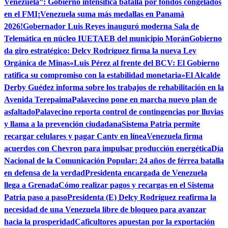
Venezuela”: Gobierno intensifica batalla por fondos congelados
en el FMI
¡Venezuela suma más medallas en Panamá
2026!
Gobernador Luis Reyes inauguró moderna Sala de
Telemática en núcleo IUETAEB del municipio Morán
Gobierno
da giro estratégico: Delcy Rodríguez firma la nueva Ley
Orgánica de Minas
«Luis Pérez al frente del BCV: El Gobierno
ratifica su compromiso con la estabilidad monetaria»
El Alcalde
Derby Guédez informa sobre los trabajos de rehabilitación en la
Avenida Terepaima
Palavecino pone en marcha nuevo plan de
asfaltado
Palavecino reporta control de contingencias por lluvias
y llama a la prevención ciudadana
Sistema Patria permite
recargar celulares y pagar Cantv en línea
Venezuela firma
acuerdos con Chevron para impulsar producción energética
Día
Nacional de la Comunicación Popular: 24 años de férrea batalla
en defensa de la verdad
Presidenta encargada de Venezuela
llega a Grenada
Cómo realizar pagos y recargas en el Sistema
Patria paso a paso
Presidenta (E) Delcy Rodríguez reafirma la
necesidad de una Venezuela libre de bloqueo para avanzar
hacia la prosperidad
Caficultores apuestan por la exportación