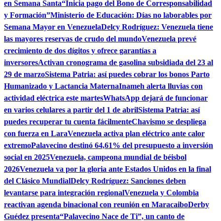
en Semana Santa
“Inicia pago del Bono de Corresponsabilidad
y Formación”
Ministerio de Educación: Días no laborables por
Semana Mayor en Venezuela
Delcy Rodríguez: Venezuela tiene
las mayores reservas de crudo del mundo
Venezuela prevé
crecimiento de dos dígitos y ofrece garantías a
inversores
Activan cronograma de gasolina subsidiada del 23 al
29 de marzo
Sistema Patria: así puedes cobrar los bonos Parto
Humanizado y Lactancia Materna
Inameh alerta lluvias con
actividad eléctrica este martes
WhatsApp dejará de funcionar
en varios celulares a partir del 1 de abril
Sistema Patria: así
puedes recuperar tu cuenta fácilmente
Chavismo se despliega
con fuerza en Lara
Venezuela activa plan eléctrico ante calor
extremo
Palavecino destinó 64,61% del presupuesto a inversión
social en 2025
Venezuela, campeona mundial de béisbol
2026
Venezuela va por la gloria ante Estados Unidos en la final
del Clásico Mundial
Delcy Rodríguez: Sanciones deben
levantarse para integración regional
Venezuela y Colombia
reactivan agenda binacional con reunión en Maracaibo
Derby
Guédez presenta“Palavecino Nace de Ti”, un canto de