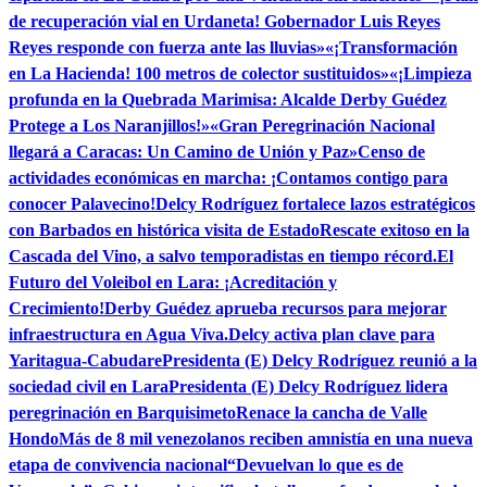
de recuperación vial en Urdaneta! Gobernador Luis Reyes
Reyes responde con fuerza ante las lluvias»
«¡Transformación
en La Hacienda! 100 metros de colector sustituidos»
«¡Limpieza
profunda en la Quebrada Marimisa: Alcalde Derby Guédez
Protege a Los Naranjillos!»
«Gran Peregrinación Nacional
llegará a Caracas: Un Camino de Unión y Paz»
Censo de
actividades económicas en marcha: ¡Contamos contigo para
conocer Palavecino!
Delcy Rodríguez fortalece lazos estratégicos
con Barbados en histórica visita de Estado
Rescate exitoso en la
Cascada del Vino, a salvo temporadistas en tiempo récord.
El
Futuro del Voleibol en Lara: ¡Acreditación y
Crecimiento!
Derby Guédez aprueba recursos para mejorar
infraestructura en Agua Viva.
Delcy activa plan clave para
Yaritagua-Cabudare
Presidenta (E) Delcy Rodríguez reunió a la
sociedad civil en Lara
Presidenta (E) Delcy Rodríguez lidera
peregrinación en Barquisimeto
Renace la cancha de Valle
Hondo
Más de 8 mil venezolanos reciben amnistía en una nueva
etapa de convivencia nacional
“Devuelvan lo que es de