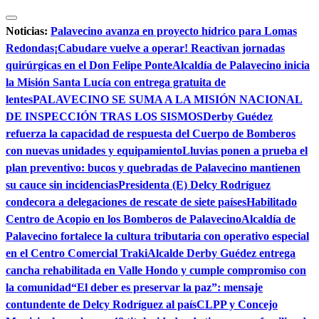
Saltar
al
Noticias:
Palavecino avanza en proyecto hídrico para Lomas
contenido
Redondas
¡Cabudare vuelve a operar! Reactivan jornadas
quirúrgicas en el Don Felipe Ponte
Alcaldía de Palavecino inicia
la Misión Santa Lucía con entrega gratuita de
lentes
PALAVECINO SE SUMA A LA MISIÓN NACIONAL
DE INSPECCIÓN TRAS LOS SISMOS
Derby Guédez
refuerza la capacidad de respuesta del Cuerpo de Bomberos
con nuevas unidades y equipamiento
Lluvias ponen a prueba el
plan preventivo: bucos y quebradas de Palavecino mantienen
su cauce sin incidencias
Presidenta (E) Delcy Rodríguez
condecora a delegaciones de rescate de siete países
Habilitado
Centro de Acopio en los Bomberos de Palavecino
Alcaldía de
Palavecino fortalece la cultura tributaria con operativo especial
en el Centro Comercial Traki
Alcalde Derby Guédez entrega
cancha rehabilitada en Valle Hondo y cumple compromiso con
la comunidad
“El deber es preservar la paz”: mensaje
contundente de Delcy Rodríguez al país
CLPP y Concejo