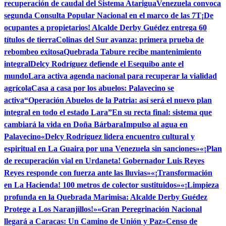
recuperación de caudal del Sistema Atarigua
Venezuela convoca
segunda Consulta Popular Nacional en el marco de las 7T
¡De
ocupantes a propietarios! Alcalde Derby Guédez entrega 60
títulos de tierra
Colinas del Sur avanza: primera prueba de
rebombeo exitosa
Quebrada Tabure recibe mantenimiento
integral
Delcy Rodríguez defiende el Esequibo ante el
mundo
Lara activa agenda nacional para recuperar la vialidad
agrícola
Casa a casa por los abuelos: Palavecino se
activa
“Operación Abuelos de la Patria: así será el nuevo plan
integral en todo el estado Lara”
En su recta final: sistema que
cambiará la vida en Doña Bárbara
Impulso al agua en
Palavecino
«Delcy Rodríguez lidera encuentro cultural y
espiritual en La Guaira por una Venezuela sin sanciones»
«¡Plan
de recuperación vial en Urdaneta! Gobernador Luis Reyes
Reyes responde con fuerza ante las lluvias»
«¡Transformación
en La Hacienda! 100 metros de colector sustituidos»
«¡Limpieza
profunda en la Quebrada Marimisa: Alcalde Derby Guédez
Protege a Los Naranjillos!»
«Gran Peregrinación Nacional
llegará a Caracas: Un Camino de Unión y Paz»
Censo de