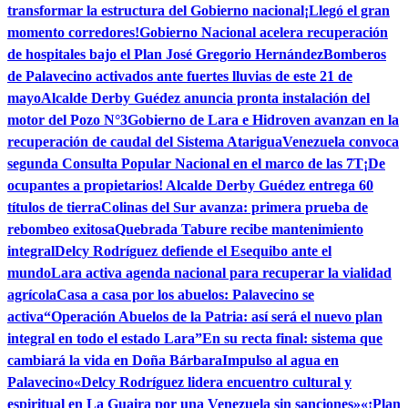
transformar la estructura del Gobierno nacional
¡Llegó el gran
momento corredores!
Gobierno Nacional acelera recuperación
de hospitales bajo el Plan José Gregorio Hernández
Bomberos
de Palavecino activados ante fuertes lluvias de este 21 de
mayo
Alcalde Derby Guédez anuncia pronta instalación del
motor del Pozo N°3
Gobierno de Lara e Hidroven avanzan en la
recuperación de caudal del Sistema Atarigua
Venezuela convoca
segunda Consulta Popular Nacional en el marco de las 7T
¡De
ocupantes a propietarios! Alcalde Derby Guédez entrega 60
títulos de tierra
Colinas del Sur avanza: primera prueba de
rebombeo exitosa
Quebrada Tabure recibe mantenimiento
integral
Delcy Rodríguez defiende el Esequibo ante el
mundo
Lara activa agenda nacional para recuperar la vialidad
agrícola
Casa a casa por los abuelos: Palavecino se
activa
“Operación Abuelos de la Patria: así será el nuevo plan
integral en todo el estado Lara”
En su recta final: sistema que
cambiará la vida en Doña Bárbara
Impulso al agua en
Palavecino
«Delcy Rodríguez lidera encuentro cultural y
espiritual en La Guaira por una Venezuela sin sanciones»
«¡Plan