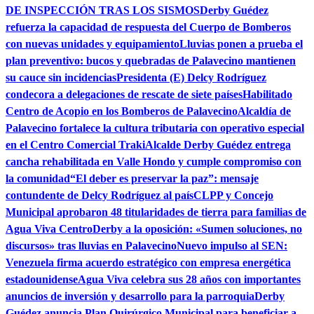
DE INSPECCIÓN TRAS LOS SISMOS
Derby Guédez
refuerza la capacidad de respuesta del Cuerpo de Bomberos
con nuevas unidades y equipamiento
Lluvias ponen a prueba el
plan preventivo: bucos y quebradas de Palavecino mantienen
su cauce sin incidencias
Presidenta (E) Delcy Rodríguez
condecora a delegaciones de rescate de siete países
Habilitado
Centro de Acopio en los Bomberos de Palavecino
Alcaldía de
Palavecino fortalece la cultura tributaria con operativo especial
en el Centro Comercial Traki
Alcalde Derby Guédez entrega
cancha rehabilitada en Valle Hondo y cumple compromiso con
la comunidad
“El deber es preservar la paz”: mensaje
contundente de Delcy Rodríguez al país
CLPP y Concejo
Municipal aprobaron 48 titularidades de tierra para familias de
Agua Viva Centro
Derby a la oposición: «Sumen soluciones, no
discursos» tras lluvias en Palavecino
Nuevo impulso al SEN:
Venezuela firma acuerdo estratégico con empresa energética
estadounidense
Agua Viva celebra sus 28 años con importantes
anuncios de inversión y desarrollo para la parroquia
Derby
Guédez anuncia Plan Quirúrgico Municipal para beneficiar a