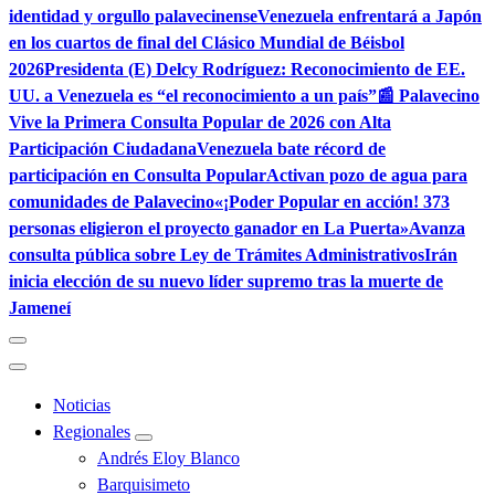
identidad y orgullo palavecinense
Venezuela enfrentará a Japón
en los cuartos de final del Clásico Mundial de Béisbol
2026
Presidenta (E) Delcy Rodríguez: Reconocimiento de EE.
UU. a Venezuela es “el reconocimiento a un país”
📰 Palavecino
Vive la Primera Consulta Popular de 2026 con Alta
Participación Ciudadana
Venezuela bate récord de
participación en Consulta Popular
Activan pozo de agua para
comunidades de Palavecino
«¡Poder Popular en acción! 373
personas eligieron el proyecto ganador en La Puerta»
Avanza
consulta pública sobre Ley de Trámites Administrativos
Irán
inicia elección de su nuevo líder supremo tras la muerte de
Jameneí
Noticias
Regionales
Andrés Eloy Blanco
Barquisimeto