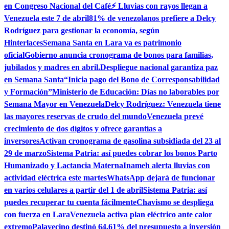
en Congreso Nacional del Café
⚡ Lluvias con rayos llegan a
Venezuela este 7 de abril
81% de venezolanos prefiere a Delcy
Rodríguez para gestionar la economía, según
Hinterlaces
Semana Santa en Lara ya es patrimonio
oficial
Gobierno anuncia cronograma de bonos para familias,
jubilados y madres en abril.
Despliegue nacional garantiza paz
en Semana Santa
“Inicia pago del Bono de Corresponsabilidad
y Formación”
Ministerio de Educación: Días no laborables por
Semana Mayor en Venezuela
Delcy Rodríguez: Venezuela tiene
las mayores reservas de crudo del mundo
Venezuela prevé
crecimiento de dos dígitos y ofrece garantías a
inversores
Activan cronograma de gasolina subsidiada del 23 al
29 de marzo
Sistema Patria: así puedes cobrar los bonos Parto
Humanizado y Lactancia Materna
Inameh alerta lluvias con
actividad eléctrica este martes
WhatsApp dejará de funcionar
en varios celulares a partir del 1 de abril
Sistema Patria: así
puedes recuperar tu cuenta fácilmente
Chavismo se despliega
con fuerza en Lara
Venezuela activa plan eléctrico ante calor
extremo
Palavecino destinó 64,61% del presupuesto a inversión