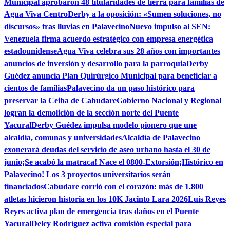
Municipal aprobaron 48 titularidades de tierra para familias de
Agua Viva Centro
Derby a la oposición: «Sumen soluciones, no
discursos» tras lluvias en Palavecino
Nuevo impulso al SEN:
Venezuela firma acuerdo estratégico con empresa energética
estadounidense
Agua Viva celebra sus 28 años con importantes
anuncios de inversión y desarrollo para la parroquia
Derby
Guédez anuncia Plan Quirúrgico Municipal para beneficiar a
cientos de familias
Palavecino da un paso histórico para
preservar la Ceiba de Cabudare
Gobierno Nacional y Regional
logran la demolición de la sección norte del Puente
Yacural
Derby Guédez impulsa modelo pionero que une
alcaldía, comunas y universidades
Alcaldía de Palavecino
exonerará deudas del servicio de aseo urbano hasta el 30 de
junio
¡Se acabó la matraca! Nace el 0800-Extorsión
¡Histórico en
Palavecino! Los 3 proyectos universitarios serán
financiados
Cabudare corrió con el corazón: más de 1.800
atletas hicieron historia en los 10K Jacinto Lara 2026
Luis Reyes
Reyes activa plan de emergencia tras daños en el Puente
Yacural
Delcy Rodríguez activa comisión especial para