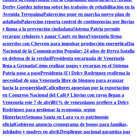
Derby Guédez informa sobre los trabajos de rehabilitación en la
Avenida Terepaima
Palavecino pone en marcha nuevo plan de
asfaltado
Palavecino reporta control de contingencias por lluvias
y llama a la prevención ciudadana
Sistema Patria permite
recargar celulares y pagar Cantv en línea
Venezuela firma
acuerdos con Chevron para impulsar producción energética
Día
Nacional de la Comunicación Popular: 24 años de férrea batalla
en defensa de la verdad
Presidenta encargada de Venezuela
llega a Grenada
Cómo realizar pagos y recargas en el Sistema
Patria paso a paso
Presidenta (E) Delcy Rodríguez reafirma la
necesidad de una Venezuela libre de bloqueo para avanzar
hacia la prosperidad
Caficultores apuestan por la exportación
en Congreso Nacional del Café
⚡ Lluvias con rayos llegan a
Venezuela este 7 de abril
81% de venezolanos prefiere a Delcy
Rodríguez para gestionar la economía, según
Hinterlaces
Semana Santa en Lara ya es patrimonio
oficial
Gobierno anuncia cronograma de bonos para familias,
jubilados y madres en abril.
Despliegue nacional garantiza paz