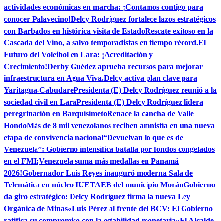
actividades económicas en marcha: ¡Contamos contigo para
conocer Palavecino!
Delcy Rodríguez fortalece lazos estratégicos
con Barbados en histórica visita de Estado
Rescate exitoso en la
Cascada del Vino, a salvo temporadistas en tiempo récord.
El
Futuro del Voleibol en Lara: ¡Acreditación y
Crecimiento!
Derby Guédez aprueba recursos para mejorar
infraestructura en Agua Viva.
Delcy activa plan clave para
Yaritagua-Cabudare
Presidenta (E) Delcy Rodríguez reunió a la
sociedad civil en Lara
Presidenta (E) Delcy Rodríguez lidera
peregrinación en Barquisimeto
Renace la cancha de Valle
Hondo
Más de 8 mil venezolanos reciben amnistía en una nueva
etapa de convivencia nacional
“Devuelvan lo que es de
Venezuela”: Gobierno intensifica batalla por fondos congelados
en el FMI
¡Venezuela suma más medallas en Panamá
2026!
Gobernador Luis Reyes inauguró moderna Sala de
Telemática en núcleo IUETAEB del municipio Morán
Gobierno
da giro estratégico: Delcy Rodríguez firma la nueva Ley
Orgánica de Minas
«Luis Pérez al frente del BCV: El Gobierno
ratifica su compromiso con la estabilidad monetaria»
El Alcalde