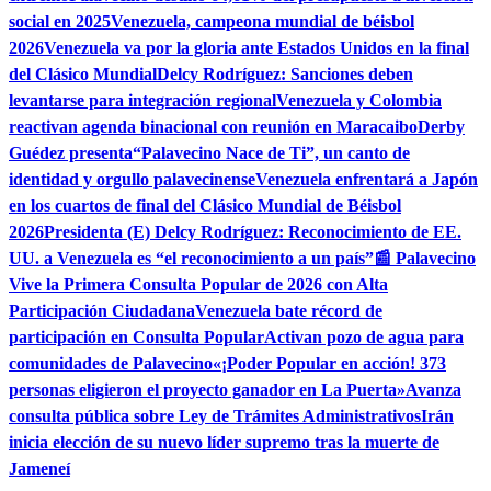
social en 2025
Venezuela, campeona mundial de béisbol
2026
Venezuela va por la gloria ante Estados Unidos en la final
del Clásico Mundial
Delcy Rodríguez: Sanciones deben
levantarse para integración regional
Venezuela y Colombia
reactivan agenda binacional con reunión en Maracaibo
Derby
Guédez presenta“Palavecino Nace de Ti”, un canto de
identidad y orgullo palavecinense
Venezuela enfrentará a Japón
en los cuartos de final del Clásico Mundial de Béisbol
2026
Presidenta (E) Delcy Rodríguez: Reconocimiento de EE.
UU. a Venezuela es “el reconocimiento a un país”
📰 Palavecino
Vive la Primera Consulta Popular de 2026 con Alta
Participación Ciudadana
Venezuela bate récord de
participación en Consulta Popular
Activan pozo de agua para
comunidades de Palavecino
«¡Poder Popular en acción! 373
personas eligieron el proyecto ganador en La Puerta»
Avanza
consulta pública sobre Ley de Trámites Administrativos
Irán
inicia elección de su nuevo líder supremo tras la muerte de
Jameneí