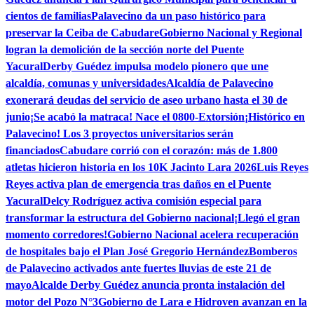
cientos de familias
Palavecino da un paso histórico para
preservar la Ceiba de Cabudare
Gobierno Nacional y Regional
logran la demolición de la sección norte del Puente
Yacural
Derby Guédez impulsa modelo pionero que une
alcaldía, comunas y universidades
Alcaldía de Palavecino
exonerará deudas del servicio de aseo urbano hasta el 30 de
junio
¡Se acabó la matraca! Nace el 0800-Extorsión
¡Histórico en
Palavecino! Los 3 proyectos universitarios serán
financiados
Cabudare corrió con el corazón: más de 1.800
atletas hicieron historia en los 10K Jacinto Lara 2026
Luis Reyes
Reyes activa plan de emergencia tras daños en el Puente
Yacural
Delcy Rodríguez activa comisión especial para
transformar la estructura del Gobierno nacional
¡Llegó el gran
momento corredores!
Gobierno Nacional acelera recuperación
de hospitales bajo el Plan José Gregorio Hernández
Bomberos
de Palavecino activados ante fuertes lluvias de este 21 de
mayo
Alcalde Derby Guédez anuncia pronta instalación del
motor del Pozo N°3
Gobierno de Lara e Hidroven avanzan en la