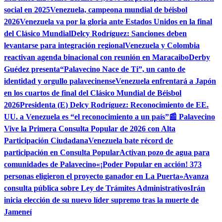
social en 2025
Venezuela, campeona mundial de béisbol
2026
Venezuela va por la gloria ante Estados Unidos en la final
del Clásico Mundial
Delcy Rodríguez: Sanciones deben
levantarse para integración regional
Venezuela y Colombia
reactivan agenda binacional con reunión en Maracaibo
Derby
Guédez presenta“Palavecino Nace de Ti”, un canto de
identidad y orgullo palavecinense
Venezuela enfrentará a Japón
en los cuartos de final del Clásico Mundial de Béisbol
2026
Presidenta (E) Delcy Rodríguez: Reconocimiento de EE.
UU. a Venezuela es “el reconocimiento a un país”
📰 Palavecino
Vive la Primera Consulta Popular de 2026 con Alta
Participación Ciudadana
Venezuela bate récord de
participación en Consulta Popular
Activan pozo de agua para
comunidades de Palavecino
«¡Poder Popular en acción! 373
personas eligieron el proyecto ganador en La Puerta»
Avanza
consulta pública sobre Ley de Trámites Administrativos
Irán
inicia elección de su nuevo líder supremo tras la muerte de
Jameneí