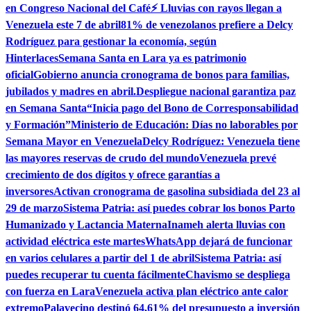
en Congreso Nacional del Café
⚡ Lluvias con rayos llegan a
Venezuela este 7 de abril
81% de venezolanos prefiere a Delcy
Rodríguez para gestionar la economía, según
Hinterlaces
Semana Santa en Lara ya es patrimonio
oficial
Gobierno anuncia cronograma de bonos para familias,
jubilados y madres en abril.
Despliegue nacional garantiza paz
en Semana Santa
“Inicia pago del Bono de Corresponsabilidad
y Formación”
Ministerio de Educación: Días no laborables por
Semana Mayor en Venezuela
Delcy Rodríguez: Venezuela tiene
las mayores reservas de crudo del mundo
Venezuela prevé
crecimiento de dos dígitos y ofrece garantías a
inversores
Activan cronograma de gasolina subsidiada del 23 al
29 de marzo
Sistema Patria: así puedes cobrar los bonos Parto
Humanizado y Lactancia Materna
Inameh alerta lluvias con
actividad eléctrica este martes
WhatsApp dejará de funcionar
en varios celulares a partir del 1 de abril
Sistema Patria: así
puedes recuperar tu cuenta fácilmente
Chavismo se despliega
con fuerza en Lara
Venezuela activa plan eléctrico ante calor
extremo
Palavecino destinó 64,61% del presupuesto a inversión