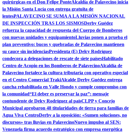
quirúrgicas en el Don Felipe Ponte
Alcaldía de Palavecino inicia
la Misión Santa Lucía con entrega gratuita de
lentes
PALAVECINO SE SUMA A LA MISIÓN NACIONAL
DE INSPECCIÓN TRAS LOS SISMOS
Derby Guédez
refuerza la capacidad de respuesta del Cuerpo de Bomberos
con nuevas unidades y equipamiento
Lluvias ponen a prueba el
plan preventivo: bucos y quebradas de Palavecino mantienen
su cauce sin incidencias
Presidenta (E) Delcy Rodríguez
condecora a delegaciones de rescate de siete países
Habilitado
Centro de Acopio en los Bomberos de Palavecino
Alcaldía de
Palavecino fortalece la cultura tributaria con operativo especial
en el Centro Comercial Traki
Alcalde Derby Guédez entrega
cancha rehabilitada en Valle Hondo y cumple compromiso con
la comunidad
“El deber es preservar la paz”: mensaje
contundente de Delcy Rodríguez al país
CLPP y Concejo
Municipal aprobaron 48 titularidades de tierra para familias de
Agua Viva Centro
Derby a la oposición: «Sumen soluciones, no
discursos» tras lluvias en Palavecino
Nuevo impulso al SEN:
Venezuela firma acuerdo estratégico con empresa energética