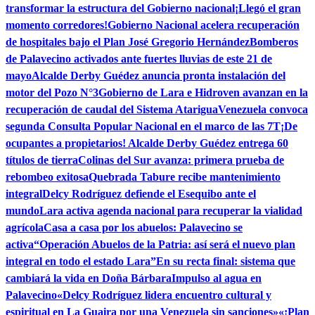
transformar la estructura del Gobierno nacional
¡Llegó el gran
momento corredores!
Gobierno Nacional acelera recuperación
de hospitales bajo el Plan José Gregorio Hernández
Bomberos
de Palavecino activados ante fuertes lluvias de este 21 de
mayo
Alcalde Derby Guédez anuncia pronta instalación del
motor del Pozo N°3
Gobierno de Lara e Hidroven avanzan en la
recuperación de caudal del Sistema Atarigua
Venezuela convoca
segunda Consulta Popular Nacional en el marco de las 7T
¡De
ocupantes a propietarios! Alcalde Derby Guédez entrega 60
títulos de tierra
Colinas del Sur avanza: primera prueba de
rebombeo exitosa
Quebrada Tabure recibe mantenimiento
integral
Delcy Rodríguez defiende el Esequibo ante el
mundo
Lara activa agenda nacional para recuperar la vialidad
agrícola
Casa a casa por los abuelos: Palavecino se
activa
“Operación Abuelos de la Patria: así será el nuevo plan
integral en todo el estado Lara”
En su recta final: sistema que
cambiará la vida en Doña Bárbara
Impulso al agua en
Palavecino
«Delcy Rodríguez lidera encuentro cultural y
espiritual en La Guaira por una Venezuela sin sanciones»
«¡Plan