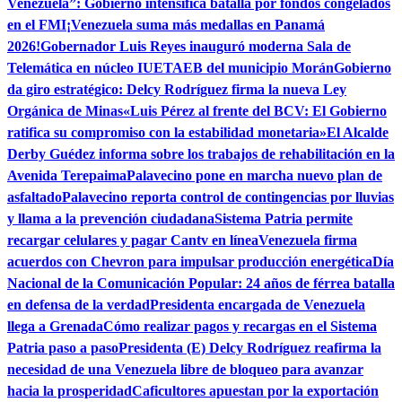
Venezuela”: Gobierno intensifica batalla por fondos congelados
en el FMI
¡Venezuela suma más medallas en Panamá
2026!
Gobernador Luis Reyes inauguró moderna Sala de
Telemática en núcleo IUETAEB del municipio Morán
Gobierno
da giro estratégico: Delcy Rodríguez firma la nueva Ley
Orgánica de Minas
«Luis Pérez al frente del BCV: El Gobierno
ratifica su compromiso con la estabilidad monetaria»
El Alcalde
Derby Guédez informa sobre los trabajos de rehabilitación en la
Avenida Terepaima
Palavecino pone en marcha nuevo plan de
asfaltado
Palavecino reporta control de contingencias por lluvias
y llama a la prevención ciudadana
Sistema Patria permite
recargar celulares y pagar Cantv en línea
Venezuela firma
acuerdos con Chevron para impulsar producción energética
Día
Nacional de la Comunicación Popular: 24 años de férrea batalla
en defensa de la verdad
Presidenta encargada de Venezuela
llega a Grenada
Cómo realizar pagos y recargas en el Sistema
Patria paso a paso
Presidenta (E) Delcy Rodríguez reafirma la
necesidad de una Venezuela libre de bloqueo para avanzar
hacia la prosperidad
Caficultores apuestan por la exportación