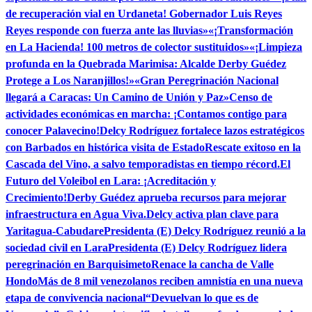
de recuperación vial en Urdaneta! Gobernador Luis Reyes
Reyes responde con fuerza ante las lluvias»
«¡Transformación
en La Hacienda! 100 metros de colector sustituidos»
«¡Limpieza
profunda en la Quebrada Marimisa: Alcalde Derby Guédez
Protege a Los Naranjillos!»
«Gran Peregrinación Nacional
llegará a Caracas: Un Camino de Unión y Paz»
Censo de
actividades económicas en marcha: ¡Contamos contigo para
conocer Palavecino!
Delcy Rodríguez fortalece lazos estratégicos
con Barbados en histórica visita de Estado
Rescate exitoso en la
Cascada del Vino, a salvo temporadistas en tiempo récord.
El
Futuro del Voleibol en Lara: ¡Acreditación y
Crecimiento!
Derby Guédez aprueba recursos para mejorar
infraestructura en Agua Viva.
Delcy activa plan clave para
Yaritagua-Cabudare
Presidenta (E) Delcy Rodríguez reunió a la
sociedad civil en Lara
Presidenta (E) Delcy Rodríguez lidera
peregrinación en Barquisimeto
Renace la cancha de Valle
Hondo
Más de 8 mil venezolanos reciben amnistía en una nueva
etapa de convivencia nacional
“Devuelvan lo que es de