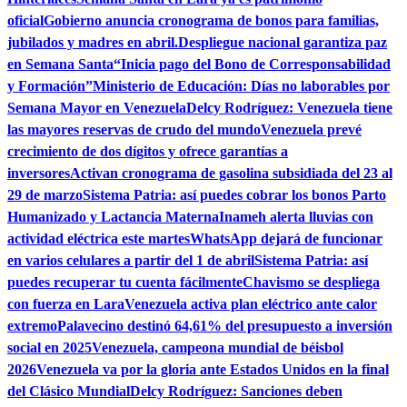
oficial
Gobierno anuncia cronograma de bonos para familias,
jubilados y madres en abril.
Despliegue nacional garantiza paz
en Semana Santa
“Inicia pago del Bono de Corresponsabilidad
y Formación”
Ministerio de Educación: Días no laborables por
Semana Mayor en Venezuela
Delcy Rodríguez: Venezuela tiene
las mayores reservas de crudo del mundo
Venezuela prevé
crecimiento de dos dígitos y ofrece garantías a
inversores
Activan cronograma de gasolina subsidiada del 23 al
29 de marzo
Sistema Patria: así puedes cobrar los bonos Parto
Humanizado y Lactancia Materna
Inameh alerta lluvias con
actividad eléctrica este martes
WhatsApp dejará de funcionar
en varios celulares a partir del 1 de abril
Sistema Patria: así
puedes recuperar tu cuenta fácilmente
Chavismo se despliega
con fuerza en Lara
Venezuela activa plan eléctrico ante calor
extremo
Palavecino destinó 64,61% del presupuesto a inversión
social en 2025
Venezuela, campeona mundial de béisbol
2026
Venezuela va por la gloria ante Estados Unidos en la final
del Clásico Mundial
Delcy Rodríguez: Sanciones deben