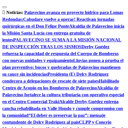
Saltar
al
Noticias:
Palavecino avanza en proyecto hídrico para Lomas
contenido
Redondas
¡Cabudare vuelve a operar! Reactivan jornadas
quirúrgicas en el Don Felipe Ponte
Alcaldía de Palavecino inicia
la Misión Santa Lucía con entrega gratuita de
lentes
PALAVECINO SE SUMA A LA MISIÓN NACIONAL
DE INSPECCIÓN TRAS LOS SISMOS
Derby Guédez
refuerza la capacidad de respuesta del Cuerpo de Bomberos
con nuevas unidades y equipamiento
Lluvias ponen a prueba el
plan preventivo: bucos y quebradas de Palavecino mantienen
su cauce sin incidencias
Presidenta (E) Delcy Rodríguez
condecora a delegaciones de rescate de siete países
Habilitado
Centro de Acopio en los Bomberos de Palavecino
Alcaldía de
Palavecino fortalece la cultura tributaria con operativo especial
en el Centro Comercial Traki
Alcalde Derby Guédez entrega
cancha rehabilitada en Valle Hondo y cumple compromiso con
la comunidad
“El deber es preservar la paz”: mensaje
contundente de Delcy Rodríguez al país
CLPP y Concejo