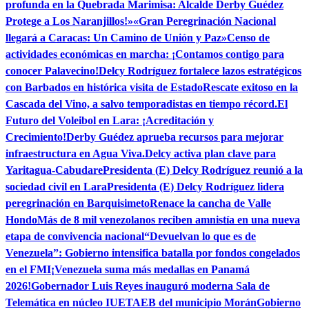
profunda en la Quebrada Marimisa: Alcalde Derby Guédez
Protege a Los Naranjillos!»
«Gran Peregrinación Nacional
llegará a Caracas: Un Camino de Unión y Paz»
Censo de
actividades económicas en marcha: ¡Contamos contigo para
conocer Palavecino!
Delcy Rodríguez fortalece lazos estratégicos
con Barbados en histórica visita de Estado
Rescate exitoso en la
Cascada del Vino, a salvo temporadistas en tiempo récord.
El
Futuro del Voleibol en Lara: ¡Acreditación y
Crecimiento!
Derby Guédez aprueba recursos para mejorar
infraestructura en Agua Viva.
Delcy activa plan clave para
Yaritagua-Cabudare
Presidenta (E) Delcy Rodríguez reunió a la
sociedad civil en Lara
Presidenta (E) Delcy Rodríguez lidera
peregrinación en Barquisimeto
Renace la cancha de Valle
Hondo
Más de 8 mil venezolanos reciben amnistía en una nueva
etapa de convivencia nacional
“Devuelvan lo que es de
Venezuela”: Gobierno intensifica batalla por fondos congelados
en el FMI
¡Venezuela suma más medallas en Panamá
2026!
Gobernador Luis Reyes inauguró moderna Sala de
Telemática en núcleo IUETAEB del municipio Morán
Gobierno