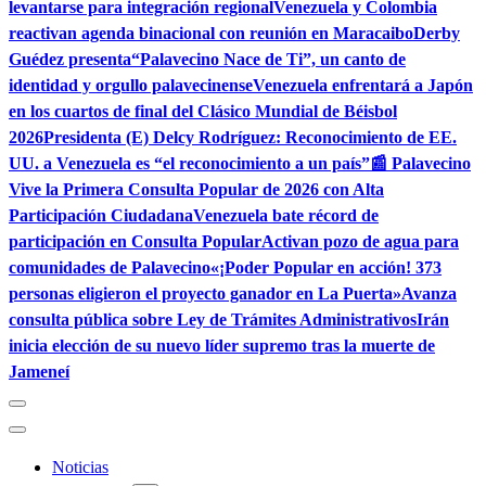
levantarse para integración regional
Venezuela y Colombia
reactivan agenda binacional con reunión en Maracaibo
Derby
Guédez presenta“Palavecino Nace de Ti”, un canto de
identidad y orgullo palavecinense
Venezuela enfrentará a Japón
en los cuartos de final del Clásico Mundial de Béisbol
2026
Presidenta (E) Delcy Rodríguez: Reconocimiento de EE.
UU. a Venezuela es “el reconocimiento a un país”
📰 Palavecino
Vive la Primera Consulta Popular de 2026 con Alta
Participación Ciudadana
Venezuela bate récord de
participación en Consulta Popular
Activan pozo de agua para
comunidades de Palavecino
«¡Poder Popular en acción! 373
personas eligieron el proyecto ganador en La Puerta»
Avanza
consulta pública sobre Ley de Trámites Administrativos
Irán
inicia elección de su nuevo líder supremo tras la muerte de
Jameneí
Noticias