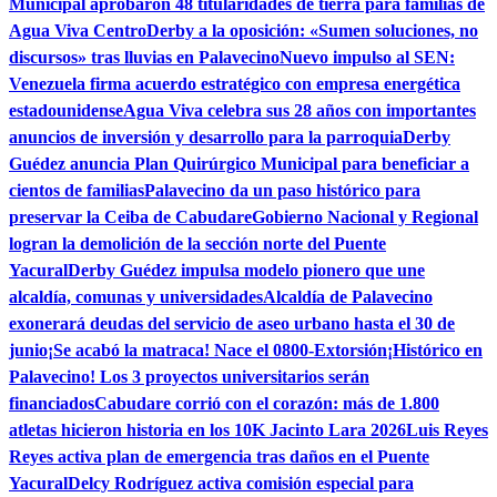
Municipal aprobaron 48 titularidades de tierra para familias de
Agua Viva Centro
Derby a la oposición: «Sumen soluciones, no
discursos» tras lluvias en Palavecino
Nuevo impulso al SEN:
Venezuela firma acuerdo estratégico con empresa energética
estadounidense
Agua Viva celebra sus 28 años con importantes
anuncios de inversión y desarrollo para la parroquia
Derby
Guédez anuncia Plan Quirúrgico Municipal para beneficiar a
cientos de familias
Palavecino da un paso histórico para
preservar la Ceiba de Cabudare
Gobierno Nacional y Regional
logran la demolición de la sección norte del Puente
Yacural
Derby Guédez impulsa modelo pionero que une
alcaldía, comunas y universidades
Alcaldía de Palavecino
exonerará deudas del servicio de aseo urbano hasta el 30 de
junio
¡Se acabó la matraca! Nace el 0800-Extorsión
¡Histórico en
Palavecino! Los 3 proyectos universitarios serán
financiados
Cabudare corrió con el corazón: más de 1.800
atletas hicieron historia en los 10K Jacinto Lara 2026
Luis Reyes
Reyes activa plan de emergencia tras daños en el Puente
Yacural
Delcy Rodríguez activa comisión especial para