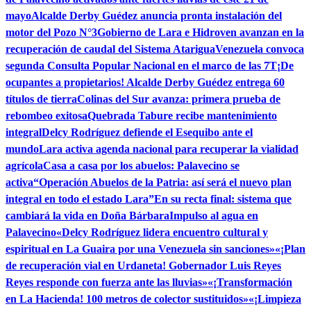
mayo
Alcalde Derby Guédez anuncia pronta instalación del
motor del Pozo N°3
Gobierno de Lara e Hidroven avanzan en la
recuperación de caudal del Sistema Atarigua
Venezuela convoca
segunda Consulta Popular Nacional en el marco de las 7T
¡De
ocupantes a propietarios! Alcalde Derby Guédez entrega 60
títulos de tierra
Colinas del Sur avanza: primera prueba de
rebombeo exitosa
Quebrada Tabure recibe mantenimiento
integral
Delcy Rodríguez defiende el Esequibo ante el
mundo
Lara activa agenda nacional para recuperar la vialidad
agrícola
Casa a casa por los abuelos: Palavecino se
activa
“Operación Abuelos de la Patria: así será el nuevo plan
integral en todo el estado Lara”
En su recta final: sistema que
cambiará la vida en Doña Bárbara
Impulso al agua en
Palavecino
«Delcy Rodríguez lidera encuentro cultural y
espiritual en La Guaira por una Venezuela sin sanciones»
«¡Plan
de recuperación vial en Urdaneta! Gobernador Luis Reyes
Reyes responde con fuerza ante las lluvias»
«¡Transformación
en La Hacienda! 100 metros de colector sustituidos»
«¡Limpieza