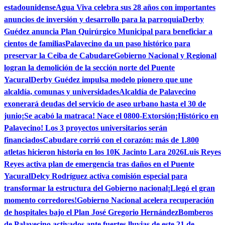
estadounidense
Agua Viva celebra sus 28 años con importantes
anuncios de inversión y desarrollo para la parroquia
Derby
Guédez anuncia Plan Quirúrgico Municipal para beneficiar a
cientos de familias
Palavecino da un paso histórico para
preservar la Ceiba de Cabudare
Gobierno Nacional y Regional
logran la demolición de la sección norte del Puente
Yacural
Derby Guédez impulsa modelo pionero que une
alcaldía, comunas y universidades
Alcaldía de Palavecino
exonerará deudas del servicio de aseo urbano hasta el 30 de
junio
¡Se acabó la matraca! Nace el 0800-Extorsión
¡Histórico en
Palavecino! Los 3 proyectos universitarios serán
financiados
Cabudare corrió con el corazón: más de 1.800
atletas hicieron historia en los 10K Jacinto Lara 2026
Luis Reyes
Reyes activa plan de emergencia tras daños en el Puente
Yacural
Delcy Rodríguez activa comisión especial para
transformar la estructura del Gobierno nacional
¡Llegó el gran
momento corredores!
Gobierno Nacional acelera recuperación
de hospitales bajo el Plan José Gregorio Hernández
Bomberos
de Palavecino activados ante fuertes lluvias de este 21 de