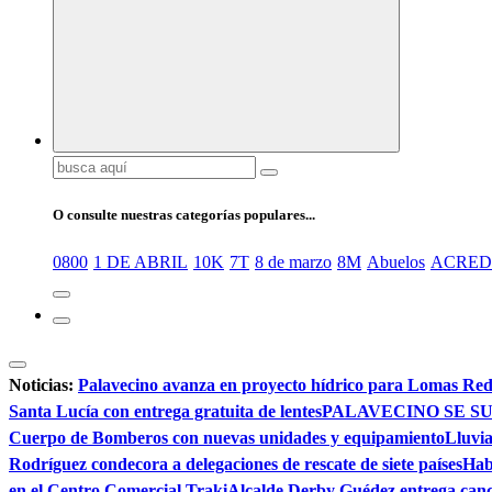
Buscar:
O consulte nuestras categorías populares...
0800
1 DE ABRIL
10K
7T
8 de marzo
8M
Abuelos
ACRED
Noticias:
Palavecino avanza en proyecto hídrico para Lomas Re
Santa Lucía con entrega gratuita de lentes
PALAVECINO SE SU
Cuerpo de Bomberos con nuevas unidades y equipamiento
Lluvia
Rodríguez condecora a delegaciones de rescate de siete países
Hab
en el Centro Comercial Traki
Alcalde Derby Guédez entrega canc