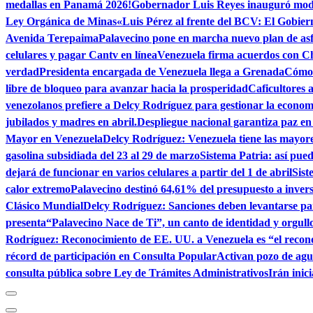
medallas en Panamá 2026!
Gobernador Luis Reyes inauguró mod
Ley Orgánica de Minas
«Luis Pérez al frente del BCV: El Gobier
Avenida Terepaima
Palavecino pone en marcha nuevo plan de as
celulares y pagar Cantv en línea
Venezuela firma acuerdos con C
verdad
Presidenta encargada de Venezuela llega a Grenada
Cómo 
libre de bloqueo para avanzar hacia la prosperidad
Caficultores 
venezolanos prefiere a Delcy Rodríguez para gestionar la econom
jubilados y madres en abril.
Despliegue nacional garantiza paz e
Mayor en Venezuela
Delcy Rodríguez: Venezuela tiene las mayor
gasolina subsidiada del 23 al 29 de marzo
Sistema Patria: así pu
dejará de funcionar en varios celulares a partir del 1 de abril
Sist
calor extremo
Palavecino destinó 64,61% del presupuesto a invers
Clásico Mundial
Delcy Rodríguez: Sanciones deben levantarse par
presenta“Palavecino Nace de Ti”, un canto de identidad y orgull
Rodríguez: Reconocimiento de EE. UU. a Venezuela es “el recon
récord de participación en Consulta Popular
Activan pozo de ag
consulta pública sobre Ley de Trámites Administrativos
Irán inic