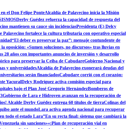
 en el Don Felipe Ponte
Alcaldía de Palavecino inicia la Misión
SISMOS
Derby Guédez refuerza la capacidad de respuesta del
cino mantienen su cauce sin incidencias
Presidenta (E) Delcy
e Palavecino fortalece la cultura tributaria con operativo especial
unidad
“El deber es preservar la paz”: mensaje contundente de
la oposición: «Sumen soluciones, no discursos» tras lluvias en
s 28 años con importantes anuncios de inversión y desarrollo
tórico para preservar la Ceiba de Cabudare
Gobierno Nacional y
as y universidades
Alcaldía de Palavecino exonerará deudas del
niversitarios serán financiados
Cabudare corrió con el corazón:
nte Yacural
Delcy Rodríguez activa comisión especial para
pitales bajo el Plan José Gregorio Hernández
Bomberos de
°3
Gobierno de Lara e Hidroven avanzan en la recuperación de
ios! Alcalde Derby Guédez entrega 60 títulos de tierra
Colinas del
quibo ante el mundo
Lara activa agenda nacional para recuperar
 en todo el estado Lara”
En su recta final: sistema que cambiará la
 Venezuela sin sanciones»
«¡Plan de recuperación vial en