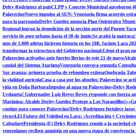
Delcy Rodríguez al país
CLPP y Concejo Municipal aprobaron 48 t
Palavecino
Nuevo impulso al SEN: Venezuela firma acuerdo estra
para la parroquia
Derby Guédez anuncia Plan Quirúrgico Municipa
Regional logran la demolición de la sección norte del Puente Yacu
servicio de aseo urbano hasta el 30 de junio
¡Se acabó la matraca!
más de 1.800 atletas hicieron historia en los 10K Jacinto Lara 20
transformar la estructura del Gobierno nacional
¡Llegó el gran 
Palavecino activados ante fuertes lluvias de este 21 de mayo
Alcal
caudal del Sistema Atarigua
Venezuela convoca segunda Consulta 
Sur avanza: primera prueba de rebombeo exitosa
Quebrada Tabur
la vialidad agrícola
Casa a casa por los abuelos: Palavecino se act
vida en Doña Bárbara
Impulso al agua en Palavecino
«Delcy Rodrí
Urdaneta! Gobernador Luis Reyes Reyes responde con fuerza ante
Marimisa: Alcalde Derby Guédez Protege a Los Naranjillos!»
«Gr
contigo para conocer Palavecino!
Delcy Rodríguez fortalece lazos 
récord.
El Futuro del Voleibol en Lara: ¡Acreditación y Crecimie
Cabudare
Presidenta (E) Delcy Rodríguez reunió a la sociedad ci
venezolanos reciben amnistía en una nueva etapa de convivencia