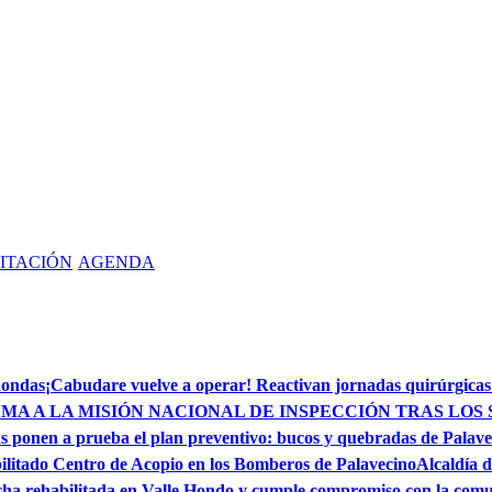
ITACIÓN
AGENDA
dondas
¡Cabudare vuelve a operar! Reactivan jornadas quirúrgicas
MA A LA MISIÓN NACIONAL DE INSPECCIÓN TRAS LOS 
s ponen a prueba el plan preventivo: bucos y quebradas de Palave
ilitado Centro de Acopio en los Bomberos de Palavecino
Alcaldía d
ha rehabilitada en Valle Hondo y cumple compromiso con la com