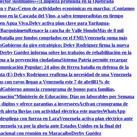
ctor sustituidos»
«¡Limpieza profunda en la Quebrada
ón y Paz»
Censo de actividades económicas en marcha: ¡Contamos
toso en la Cascada del Vino, a salvo temporadistas en tiempo
 en Agua Viva.
Delcy activa plan clave para Yaritagua-
n Barquisimeto
Renace la cancha de Valle Hondo
Más de 8 mil
 batalla por fondos congelados en el FMI
¡Venezuela suma más
n
Gobierno da giro estratégico: Delcy Rodríguez firma la nueva
 Derby Guédez informa sobre los trabajos de rehabilitación en la
lama a la prevención ciudadana
Sistema Patria permite recargar
municación Popular: 24 años de férrea batalla en defensa de la
nta (E) Delcy Rodríguez reafirma la necesidad de una Venezuela
as con rayos llegan a Venezuela este 7 de abril
81% de
l
Gobierno anuncia cronograma de bonos para familias,
rmación”
Ministerio de Educación: Días no laborables por Semana
dígitos y ofrece garantías a inversores
Activan cronograma de
h alerta lluvias con actividad eléctrica este martes
WhatsApp
despliega con fuerza en Lara
Venezuela activa plan eléctrico ante
nezuela va por la gloria ante Estados Unidos en la final del
nacional con reunión en Maracaibo
Derby Guédez