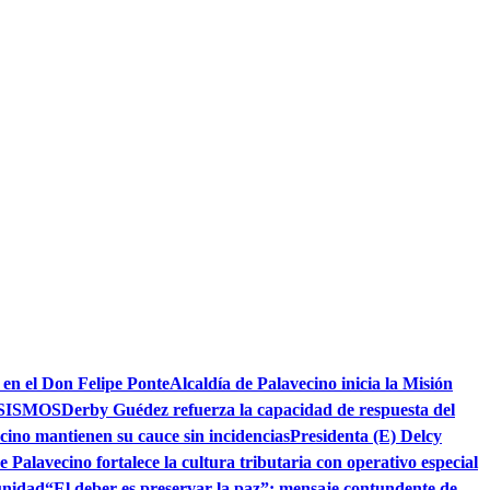
 en el Don Felipe Ponte
Alcaldía de Palavecino inicia la Misión
SISMOS
Derby Guédez refuerza la capacidad de respuesta del
cino mantienen su cauce sin incidencias
Presidenta (E) Delcy
e Palavecino fortalece la cultura tributaria con operativo especial
unidad
“El deber es preservar la paz”: mensaje contundente de