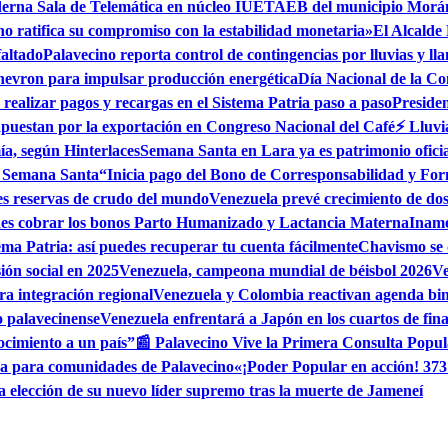
erna Sala de Telemática en núcleo IUETAEB del municipio Morá
no ratifica su compromiso con la estabilidad monetaria»
El Alcalde
faltado
Palavecino reporta control de contingencias por lluvias y l
hevron para impulsar producción energética
Día Nacional de la Co
realizar pagos y recargas en el Sistema Patria paso a paso
Preside
apuestan por la exportación en Congreso Nacional del Café
⚡ Lluvi
ía, según Hinterlaces
Semana Santa en Lara ya es patrimonio oficia
n Semana Santa
“Inicia pago del Bono de Corresponsabilidad y Fo
es reservas de crudo del mundo
Venezuela prevé crecimiento de dos 
edes cobrar los bonos Parto Humanizado y Lactancia Materna
Iname
ema Patria: así puedes recuperar tu cuenta fácilmente
Chavismo se 
ión social en 2025
Venezuela, campeona mundial de béisbol 2026
Ve
a integración regional
Venezuela y Colombia reactivan agenda bi
o palavecinense
Venezuela enfrentará a Japón en los cuartos de fin
ocimiento a un país”
📰 Palavecino Vive la Primera Consulta Popul
ua para comunidades de Palavecino
«¡Poder Popular en acción! 373
ia elección de su nuevo líder supremo tras la muerte de Jameneí