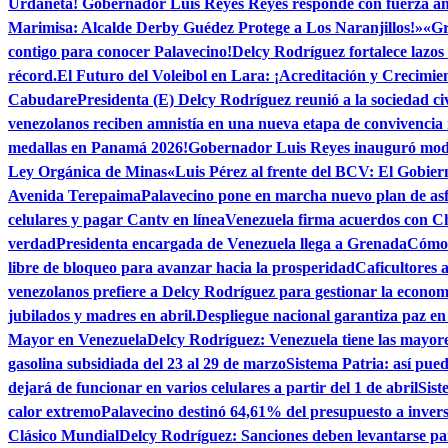
Urdaneta! Gobernador Luis Reyes Reyes responde con fuerza ante
Marimisa: Alcalde Derby Guédez Protege a Los Naranjillos!»
«Gr
contigo para conocer Palavecino!
Delcy Rodríguez fortalece lazos 
récord.
El Futuro del Voleibol en Lara: ¡Acreditación y Crecimie
Cabudare
Presidenta (E) Delcy Rodríguez reunió a la sociedad ci
venezolanos reciben amnistía en una nueva etapa de convivencia
medallas en Panamá 2026!
Gobernador Luis Reyes inauguró mod
Ley Orgánica de Minas
«Luis Pérez al frente del BCV: El Gobier
Avenida Terepaima
Palavecino pone en marcha nuevo plan de as
celulares y pagar Cantv en línea
Venezuela firma acuerdos con C
verdad
Presidenta encargada de Venezuela llega a Grenada
Cómo 
libre de bloqueo para avanzar hacia la prosperidad
Caficultores 
venezolanos prefiere a Delcy Rodríguez para gestionar la econom
jubilados y madres en abril.
Despliegue nacional garantiza paz e
Mayor en Venezuela
Delcy Rodríguez: Venezuela tiene las mayor
gasolina subsidiada del 23 al 29 de marzo
Sistema Patria: así pu
dejará de funcionar en varios celulares a partir del 1 de abril
Sist
calor extremo
Palavecino destinó 64,61% del presupuesto a invers
Clásico Mundial
Delcy Rodríguez: Sanciones deben levantarse par