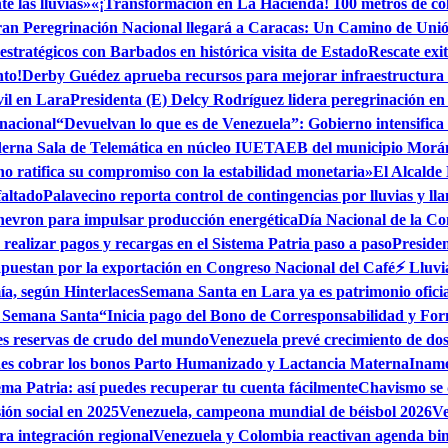
 las lluvias»
«¡Transformación en La Hacienda! 100 metros de cole
an Peregrinación Nacional llegará a Caracas: Un Camino de Uni
estratégicos con Barbados en histórica visita de Estado
Rescate exi
nto!
Derby Guédez aprueba recursos para mejorar infraestructura
vil en Lara
Presidenta (E) Delcy Rodríguez lidera peregrinación e
 nacional
“Devuelvan lo que es de Venezuela”: Gobierno intensifica
erna Sala de Telemática en núcleo IUETAEB del municipio Morá
no ratifica su compromiso con la estabilidad monetaria»
El Alcalde
faltado
Palavecino reporta control de contingencias por lluvias y l
hevron para impulsar producción energética
Día Nacional de la Co
realizar pagos y recargas en el Sistema Patria paso a paso
Preside
apuestan por la exportación en Congreso Nacional del Café
⚡ Lluvi
ía, según Hinterlaces
Semana Santa en Lara ya es patrimonio oficia
n Semana Santa
“Inicia pago del Bono de Corresponsabilidad y Fo
es reservas de crudo del mundo
Venezuela prevé crecimiento de dos 
edes cobrar los bonos Parto Humanizado y Lactancia Materna
Iname
ema Patria: así puedes recuperar tu cuenta fácilmente
Chavismo se 
ión social en 2025
Venezuela, campeona mundial de béisbol 2026
Ve
a integración regional
Venezuela y Colombia reactivan agenda bi