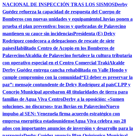
NACIONAL DE INSPECCIÓN TRAS LOS SISMOS
Derby
Guédez refuerza la capacidad de respuesta del Cuerpo de
Bomberos con nuevas unidades y equipamiento
Lluvias ponen a
prueba el plan preventivo: bucos y quebradas de Palavecino
mantienen su cauce sin incidencias
Presidenta (E) Delcy
Rodríguez condecora a delegaciones de rescate de siete
países
Habilitado Centro de Acopio en los Bomberos de
Palavecino
Alcaldía de Palavecino fortalece la cultura tributaria
con operativo especial en el Centro Comercial Traki
Alcalde
Derby Guédez entrega cancha rehabilitada en Valle Hondo y
cumple compromiso con la comunidad
“El deber es preservar la
paz”: mensaje contundente de Delcy Rodríguez al país
CLPP y
Concejo Municipal aprobaron 48 titularidades de tierra para
familias de Agua Viva Centro
Derby a la oposición: «Sumen
soluciones, no discursos» tras lluvias en Palavecino
Nuevo
impulso al SEN: Venezuela firma acuerdo estratégico con
empresa energética estadounidense
Agua Viva celebra sus 28
años con importantes anuncios de inversión y desarrollo para la
parroquia
Derby Guédez anuncia Plan Quirúrgico Municipal