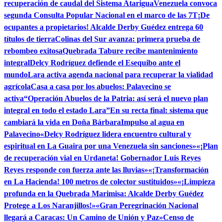
recuperación de caudal del Sistema Atarigua
Venezuela convoca
segunda Consulta Popular Nacional en el marco de las 7T
¡De
ocupantes a propietarios! Alcalde Derby Guédez entrega 60
títulos de tierra
Colinas del Sur avanza: primera prueba de
rebombeo exitosa
Quebrada Tabure recibe mantenimiento
integral
Delcy Rodríguez defiende el Esequibo ante el
mundo
Lara activa agenda nacional para recuperar la vialidad
agrícola
Casa a casa por los abuelos: Palavecino se
activa
“Operación Abuelos de la Patria: así será el nuevo plan
integral en todo el estado Lara”
En su recta final: sistema que
cambiará la vida en Doña Bárbara
Impulso al agua en
Palavecino
«Delcy Rodríguez lidera encuentro cultural y
espiritual en La Guaira por una Venezuela sin sanciones»
«¡Plan
de recuperación vial en Urdaneta! Gobernador Luis Reyes
Reyes responde con fuerza ante las lluvias»
«¡Transformación
en La Hacienda! 100 metros de colector sustituidos»
«¡Limpieza
profunda en la Quebrada Marimisa: Alcalde Derby Guédez
Protege a Los Naranjillos!»
«Gran Peregrinación Nacional
llegará a Caracas: Un Camino de Unión y Paz»
Censo de