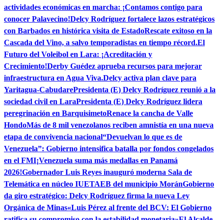
actividades económicas en marcha: ¡Contamos contigo para
conocer Palavecino!
Delcy Rodríguez fortalece lazos estratégicos
con Barbados en histórica visita de Estado
Rescate exitoso en la
Cascada del Vino, a salvo temporadistas en tiempo récord.
El
Futuro del Voleibol en Lara: ¡Acreditación y
Crecimiento!
Derby Guédez aprueba recursos para mejorar
infraestructura en Agua Viva.
Delcy activa plan clave para
Yaritagua-Cabudare
Presidenta (E) Delcy Rodríguez reunió a la
sociedad civil en Lara
Presidenta (E) Delcy Rodríguez lidera
peregrinación en Barquisimeto
Renace la cancha de Valle
Hondo
Más de 8 mil venezolanos reciben amnistía en una nueva
etapa de convivencia nacional
“Devuelvan lo que es de
Venezuela”: Gobierno intensifica batalla por fondos congelados
en el FMI
¡Venezuela suma más medallas en Panamá
2026!
Gobernador Luis Reyes inauguró moderna Sala de
Telemática en núcleo IUETAEB del municipio Morán
Gobierno
da giro estratégico: Delcy Rodríguez firma la nueva Ley
Orgánica de Minas
«Luis Pérez al frente del BCV: El Gobierno
ratifica su compromiso con la estabilidad monetaria»
El Alcalde