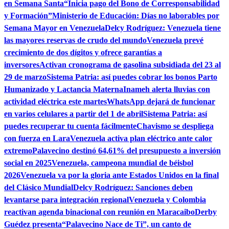
en Semana Santa
“Inicia pago del Bono de Corresponsabilidad
y Formación”
Ministerio de Educación: Días no laborables por
Semana Mayor en Venezuela
Delcy Rodríguez: Venezuela tiene
las mayores reservas de crudo del mundo
Venezuela prevé
crecimiento de dos dígitos y ofrece garantías a
inversores
Activan cronograma de gasolina subsidiada del 23 al
29 de marzo
Sistema Patria: así puedes cobrar los bonos Parto
Humanizado y Lactancia Materna
Inameh alerta lluvias con
actividad eléctrica este martes
WhatsApp dejará de funcionar
en varios celulares a partir del 1 de abril
Sistema Patria: así
puedes recuperar tu cuenta fácilmente
Chavismo se despliega
con fuerza en Lara
Venezuela activa plan eléctrico ante calor
extremo
Palavecino destinó 64,61% del presupuesto a inversión
social en 2025
Venezuela, campeona mundial de béisbol
2026
Venezuela va por la gloria ante Estados Unidos en la final
del Clásico Mundial
Delcy Rodríguez: Sanciones deben
levantarse para integración regional
Venezuela y Colombia
reactivan agenda binacional con reunión en Maracaibo
Derby
Guédez presenta“Palavecino Nace de Ti”, un canto de