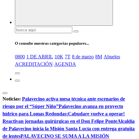
Buscar:
O consulte nuestras categorías populares...
0800
1 DE ABRIL
10K
7T
8 de marzo
8M
Abuelos
ACREDITACIÓN
AGENDA
Noticias:
Palavecino activa mesa técnica ante escenarios de
riesgo por el “Súper Niño”
Palavecino avanza en proyecto
hídrico para Lomas Redondas
¡Cabudare vuelve a operar!
Reactivan jornadas quirúrgicas en el Don Felipe Ponte
Alcaldía
de Palavecino inicia la Misión Santa Lucía con entrega gratuita
de lentes
PALAVECINO SE SUMA A LA MISIÓN