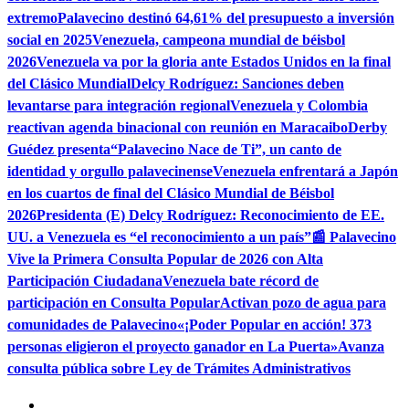
extremo
Palavecino destinó 64,61% del presupuesto a inversión
social en 2025
Venezuela, campeona mundial de béisbol
2026
Venezuela va por la gloria ante Estados Unidos en la final
del Clásico Mundial
Delcy Rodríguez: Sanciones deben
levantarse para integración regional
Venezuela y Colombia
reactivan agenda binacional con reunión en Maracaibo
Derby
Guédez presenta“Palavecino Nace de Ti”, un canto de
identidad y orgullo palavecinense
Venezuela enfrentará a Japón
en los cuartos de final del Clásico Mundial de Béisbol
2026
Presidenta (E) Delcy Rodríguez: Reconocimiento de EE.
UU. a Venezuela es “el reconocimiento a un país”
📰 Palavecino
Vive la Primera Consulta Popular de 2026 con Alta
Participación Ciudadana
Venezuela bate récord de
participación en Consulta Popular
Activan pozo de agua para
comunidades de Palavecino
«¡Poder Popular en acción! 373
personas eligieron el proyecto ganador en La Puerta»
Avanza
consulta pública sobre Ley de Trámites Administrativos