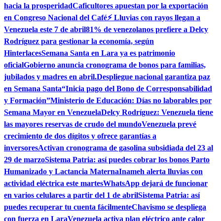
hacia la prosperidad
Caficultores apuestan por la exportación
en Congreso Nacional del Café
⚡ Lluvias con rayos llegan a
Venezuela este 7 de abril
81% de venezolanos prefiere a Delcy
Rodríguez para gestionar la economía, según
Hinterlaces
Semana Santa en Lara ya es patrimonio
oficial
Gobierno anuncia cronograma de bonos para familias,
jubilados y madres en abril.
Despliegue nacional garantiza paz
en Semana Santa
“Inicia pago del Bono de Corresponsabilidad
y Formación”
Ministerio de Educación: Días no laborables por
Semana Mayor en Venezuela
Delcy Rodríguez: Venezuela tiene
las mayores reservas de crudo del mundo
Venezuela prevé
crecimiento de dos dígitos y ofrece garantías a
inversores
Activan cronograma de gasolina subsidiada del 23 al
29 de marzo
Sistema Patria: así puedes cobrar los bonos Parto
Humanizado y Lactancia Materna
Inameh alerta lluvias con
actividad eléctrica este martes
WhatsApp dejará de funcionar
en varios celulares a partir del 1 de abril
Sistema Patria: así
puedes recuperar tu cuenta fácilmente
Chavismo se despliega
con fuerza en Lara
Venezuela activa plan eléctrico ante calor