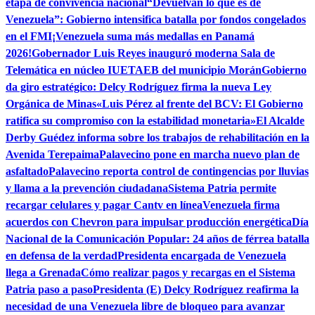
etapa de convivencia nacional
“Devuelvan lo que es de
Venezuela”: Gobierno intensifica batalla por fondos congelados
en el FMI
¡Venezuela suma más medallas en Panamá
2026!
Gobernador Luis Reyes inauguró moderna Sala de
Telemática en núcleo IUETAEB del municipio Morán
Gobierno
da giro estratégico: Delcy Rodríguez firma la nueva Ley
Orgánica de Minas
«Luis Pérez al frente del BCV: El Gobierno
ratifica su compromiso con la estabilidad monetaria»
El Alcalde
Derby Guédez informa sobre los trabajos de rehabilitación en la
Avenida Terepaima
Palavecino pone en marcha nuevo plan de
asfaltado
Palavecino reporta control de contingencias por lluvias
y llama a la prevención ciudadana
Sistema Patria permite
recargar celulares y pagar Cantv en línea
Venezuela firma
acuerdos con Chevron para impulsar producción energética
Día
Nacional de la Comunicación Popular: 24 años de férrea batalla
en defensa de la verdad
Presidenta encargada de Venezuela
llega a Grenada
Cómo realizar pagos y recargas en el Sistema
Patria paso a paso
Presidenta (E) Delcy Rodríguez reafirma la
necesidad de una Venezuela libre de bloqueo para avanzar