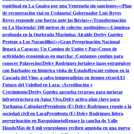
espiritual en La Guaira por una Venezuela sin sanciones»
«¡Plan
de recuperación vial en Urdaneta! Gobernador Luis Reyes
Reyes responde con fuerza ante las lluvias»
«¡Transformación
en La Hacienda! 100 metros de colector sustituidos»
«¡Limpieza
profunda en la Quebrada Marimisa: Alcalde Derby Guédez
Protege a Los Naranjillos!»
«Gran Peregrinación Nacional
llegará a Caracas: Un Camino de Unión y Paz»
Censo de
actividades económicas en marcha: ¡Contamos contigo para
conocer Palavecino!
Delcy Rodríguez fortalece lazos estratégicos
con Barbados en histórica visita de Estado
Rescate exitoso en la
Cascada del Vino, a salvo temporadistas en tiempo récord.
El
Futuro del Voleibol en Lara: ¡Acreditación y
Crecimiento!
Derby Guédez aprueba recursos para mejorar
infraestructura en Agua Viva.
Delcy activa plan clave para
Yaritagua-Cabudare
Presidenta (E) Delcy Rodríguez reunió a la
sociedad civil en Lara
Presidenta (E) Delcy Rodríguez lidera
peregrinación en Barquisimeto
Renace la cancha de Valle
Hondo
Más de 8 mil venezolanos reciben amnistía en una nueva