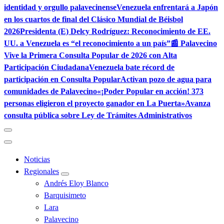
identidad y orgullo palavecinense
Venezuela enfrentará a Japón
en los cuartos de final del Clásico Mundial de Béisbol
2026
Presidenta (E) Delcy Rodríguez: Reconocimiento de EE.
UU. a Venezuela es “el reconocimiento a un país”
📰 Palavecino
Vive la Primera Consulta Popular de 2026 con Alta
Participación Ciudadana
Venezuela bate récord de
participación en Consulta Popular
Activan pozo de agua para
comunidades de Palavecino
«¡Poder Popular en acción! 373
personas eligieron el proyecto ganador en La Puerta»
Avanza
consulta pública sobre Ley de Trámites Administrativos
Noticias
Regionales
Andrés Eloy Blanco
Barquisimeto
Lara
Palavecino