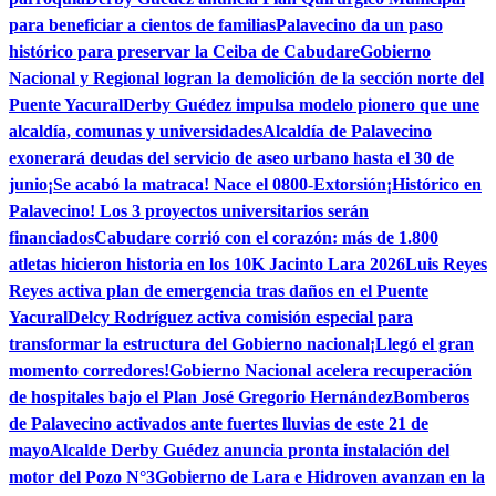
para beneficiar a cientos de familias
Palavecino da un paso
histórico para preservar la Ceiba de Cabudare
Gobierno
Nacional y Regional logran la demolición de la sección norte del
Puente Yacural
Derby Guédez impulsa modelo pionero que une
alcaldía, comunas y universidades
Alcaldía de Palavecino
exonerará deudas del servicio de aseo urbano hasta el 30 de
junio
¡Se acabó la matraca! Nace el 0800-Extorsión
¡Histórico en
Palavecino! Los 3 proyectos universitarios serán
financiados
Cabudare corrió con el corazón: más de 1.800
atletas hicieron historia en los 10K Jacinto Lara 2026
Luis Reyes
Reyes activa plan de emergencia tras daños en el Puente
Yacural
Delcy Rodríguez activa comisión especial para
transformar la estructura del Gobierno nacional
¡Llegó el gran
momento corredores!
Gobierno Nacional acelera recuperación
de hospitales bajo el Plan José Gregorio Hernández
Bomberos
de Palavecino activados ante fuertes lluvias de este 21 de
mayo
Alcalde Derby Guédez anuncia pronta instalación del
motor del Pozo N°3
Gobierno de Lara e Hidroven avanzan en la