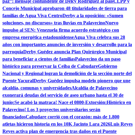
paz”: mensaje contundente de Delcy Rodríguez al país
CLPP y
Concejo Municipal aprobaron 48 titularidades de tierra para
familias de Agua Viva Centro
Derby a la oposición: «Sumen
soluciones, no discursos» tras lluvias en Palavecino
Nuevo
impulso al SEN: Venezuela firma acuerdo estratégico con
empresa energética estadounidense
Agua Viva celebra sus 28
años con importantes anuncios de inversión y desarrollo para la
parroquia
Derby Guédez anuncia Plan Quirúrgico Municipal
para beneficiar a cientos de familias
Palavecino da un paso
histórico para preservar la Ceiba de Cabudare
Gobierno
Nacional y Regional logran la demolición de la sección norte del
Puente Yacural
Derby Guédez impulsa modelo pionero que une
alcaldía, comunas y universidades
Alcaldía de Palavecino
exonerará deudas del servicio de aseo urbano hasta el 30 de
junio
¡Se acabó la matraca! Nace el 0800-Extorsión
¡Histórico en
Palavecino! Los 3 proyectos universitarios serán
financiados
Cabudare corrió con el corazón: más de 1.800
atletas hicieron historia en los 10K Jacinto Lara 2026
Luis Reyes
Reyes activa plan de emergencia tras daños en el Puente