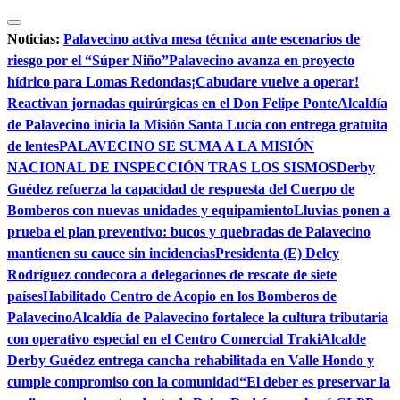
Saltar
al
Noticias:
Palavecino activa mesa técnica ante escenarios de
contenido
riesgo por el “Súper Niño”
Palavecino avanza en proyecto
hídrico para Lomas Redondas
¡Cabudare vuelve a operar!
Reactivan jornadas quirúrgicas en el Don Felipe Ponte
Alcaldía
de Palavecino inicia la Misión Santa Lucía con entrega gratuita
de lentes
PALAVECINO SE SUMA A LA MISIÓN
NACIONAL DE INSPECCIÓN TRAS LOS SISMOS
Derby
Guédez refuerza la capacidad de respuesta del Cuerpo de
Bomberos con nuevas unidades y equipamiento
Lluvias ponen a
prueba el plan preventivo: bucos y quebradas de Palavecino
mantienen su cauce sin incidencias
Presidenta (E) Delcy
Rodríguez condecora a delegaciones de rescate de siete
países
Habilitado Centro de Acopio en los Bomberos de
Palavecino
Alcaldía de Palavecino fortalece la cultura tributaria
con operativo especial en el Centro Comercial Traki
Alcalde
Derby Guédez entrega cancha rehabilitada en Valle Hondo y
cumple compromiso con la comunidad
“El deber es preservar la