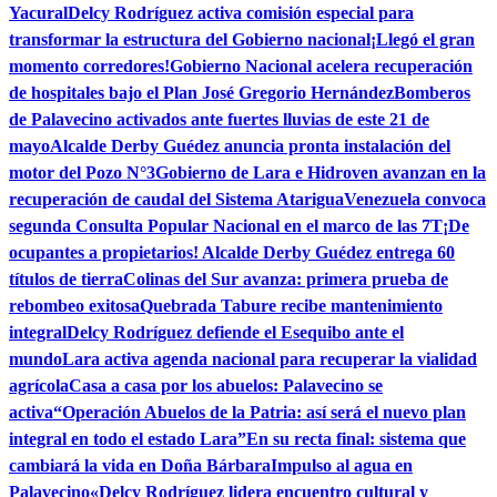
Yacural
Delcy Rodríguez activa comisión especial para
transformar la estructura del Gobierno nacional
¡Llegó el gran
momento corredores!
Gobierno Nacional acelera recuperación
de hospitales bajo el Plan José Gregorio Hernández
Bomberos
de Palavecino activados ante fuertes lluvias de este 21 de
mayo
Alcalde Derby Guédez anuncia pronta instalación del
motor del Pozo N°3
Gobierno de Lara e Hidroven avanzan en la
recuperación de caudal del Sistema Atarigua
Venezuela convoca
segunda Consulta Popular Nacional en el marco de las 7T
¡De
ocupantes a propietarios! Alcalde Derby Guédez entrega 60
títulos de tierra
Colinas del Sur avanza: primera prueba de
rebombeo exitosa
Quebrada Tabure recibe mantenimiento
integral
Delcy Rodríguez defiende el Esequibo ante el
mundo
Lara activa agenda nacional para recuperar la vialidad
agrícola
Casa a casa por los abuelos: Palavecino se
activa
“Operación Abuelos de la Patria: así será el nuevo plan
integral en todo el estado Lara”
En su recta final: sistema que
cambiará la vida en Doña Bárbara
Impulso al agua en
Palavecino
«Delcy Rodríguez lidera encuentro cultural y