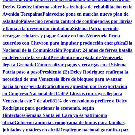
Derby Guédez informa sobre los trabajos de rehabilitación en la
Avenida Terepaima
Palavecino pone en marcha nuevo plan de
asfaltado
Palavecino reporta control de contingencias por lluvias
y llama a la prevención ciudadana
Sistema Patria permite
recargar celulares y pagar Cantv en línea
Venezuela firma
acuerdos con Chevron para impulsar producción energética
Día
Nacional de la Comunicación Popular: 24 años de férrea batalla
en defensa de la verdad
Presidenta encargada de Venezuela
llega a Grenada
Cómo realizar pagos y recargas en el Sistema
Patria paso a paso
Presidenta (E) Delcy Rodríguez reafirma la
necesidad de una Venezuela libre de bloqueo para avanzar
hacia la prosperidad
Caficultores apuestan por la exportación
en Congreso Nacional del Café
⚡ Lluvias con rayos llegan a
Venezuela este 7 de abril
81% de venezolanos prefiere a Delcy
Rodríguez para gestionar la economía, según
Hinterlaces
Semana Santa en Lara ya es patrimonio
oficial
Gobierno anuncia cronograma de bonos para familias,
jubilados y madres en abril.
Despliegue nacional garantiza paz