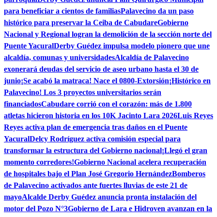
para beneficiar a cientos de familias
Palavecino da un paso
histórico para preservar la Ceiba de Cabudare
Gobierno
Nacional y Regional logran la demolición de la sección norte del
Puente Yacural
Derby Guédez impulsa modelo pionero que une
alcaldía, comunas y universidades
Alcaldía de Palavecino
exonerará deudas del servicio de aseo urbano hasta el 30 de
junio
¡Se acabó la matraca! Nace el 0800-Extorsión
¡Histórico en
Palavecino! Los 3 proyectos universitarios serán
financiados
Cabudare corrió con el corazón: más de 1.800
atletas hicieron historia en los 10K Jacinto Lara 2026
Luis Reyes
Reyes activa plan de emergencia tras daños en el Puente
Yacural
Delcy Rodríguez activa comisión especial para
transformar la estructura del Gobierno nacional
¡Llegó el gran
momento corredores!
Gobierno Nacional acelera recuperación
de hospitales bajo el Plan José Gregorio Hernández
Bomberos
de Palavecino activados ante fuertes lluvias de este 21 de
mayo
Alcalde Derby Guédez anuncia pronta instalación del
motor del Pozo N°3
Gobierno de Lara e Hidroven avanzan en la