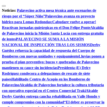
Saltar
al
Noticias:
Palavecino activa mesa técnica ante escenarios de
contenido
riesgo por el “Súper Niño”
Palavecino avanza en proyecto
hídrico para Lomas Redondas
¡Cabudare vuelve a operar!
Reactivan jornadas quirúrgicas en el Don Felipe Ponte
Alcaldía
de Palavecino inicia la Misión Santa Lucía con entrega gratuita
de lentes
PALAVECINO SE SUMA A LA MISIÓN
NACIONAL DE INSPECCIÓN TRAS LOS SISMOS
Derby
Guédez refuerza la capacidad de respuesta del Cuerpo de
Bomberos con nuevas unidades y equipamiento
Lluvias ponen a
prueba el plan preventivo: bucos y quebradas de Palavecino
mantienen su cauce sin incidencias
Presidenta (E) Delcy
Rodríguez condecora a delegaciones de rescate de siete
países
Habilitado Centro de Acopio en los Bomberos de
Palavecino
Alcaldía de Palavecino fortalece la cultura tributaria
con operativo especial en el Centro Comercial Traki
Alcalde
Derby Guédez entrega cancha rehabilitada en Valle Hondo y
cumple compromiso con la comunidad
“El deber es preservar la