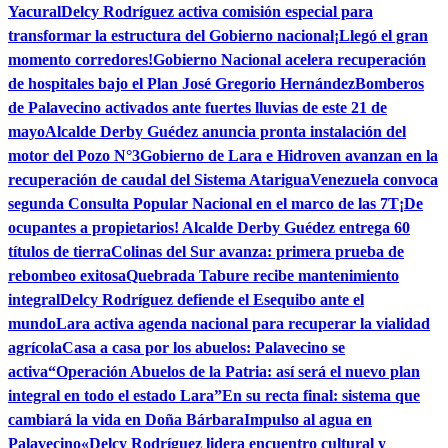
Yacural
Delcy Rodríguez activa comisión especial para
transformar la estructura del Gobierno nacional
¡Llegó el gran
momento corredores!
Gobierno Nacional acelera recuperación
de hospitales bajo el Plan José Gregorio Hernández
Bomberos
de Palavecino activados ante fuertes lluvias de este 21 de
mayo
Alcalde Derby Guédez anuncia pronta instalación del
motor del Pozo N°3
Gobierno de Lara e Hidroven avanzan en la
recuperación de caudal del Sistema Atarigua
Venezuela convoca
segunda Consulta Popular Nacional en el marco de las 7T
¡De
ocupantes a propietarios! Alcalde Derby Guédez entrega 60
títulos de tierra
Colinas del Sur avanza: primera prueba de
rebombeo exitosa
Quebrada Tabure recibe mantenimiento
integral
Delcy Rodríguez defiende el Esequibo ante el
mundo
Lara activa agenda nacional para recuperar la vialidad
agrícola
Casa a casa por los abuelos: Palavecino se
activa
“Operación Abuelos de la Patria: así será el nuevo plan
integral en todo el estado Lara”
En su recta final: sistema que
cambiará la vida en Doña Bárbara
Impulso al agua en
Palavecino
«Delcy Rodríguez lidera encuentro cultural y