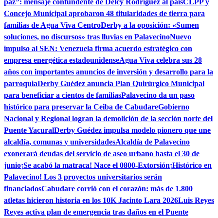
paz”: mensaje contundente de Delcy Rodríguez al país
CLPP y
Concejo Municipal aprobaron 48 titularidades de tierra para
familias de Agua Viva Centro
Derby a la oposición: «Sumen
soluciones, no discursos» tras lluvias en Palavecino
Nuevo
impulso al SEN: Venezuela firma acuerdo estratégico con
empresa energética estadounidense
Agua Viva celebra sus 28
años con importantes anuncios de inversión y desarrollo para la
parroquia
Derby Guédez anuncia Plan Quirúrgico Municipal
para beneficiar a cientos de familias
Palavecino da un paso
histórico para preservar la Ceiba de Cabudare
Gobierno
Nacional y Regional logran la demolición de la sección norte del
Puente Yacural
Derby Guédez impulsa modelo pionero que une
alcaldía, comunas y universidades
Alcaldía de Palavecino
exonerará deudas del servicio de aseo urbano hasta el 30 de
junio
¡Se acabó la matraca! Nace el 0800-Extorsión
¡Histórico en
Palavecino! Los 3 proyectos universitarios serán
financiados
Cabudare corrió con el corazón: más de 1.800
atletas hicieron historia en los 10K Jacinto Lara 2026
Luis Reyes
Reyes activa plan de emergencia tras daños en el Puente