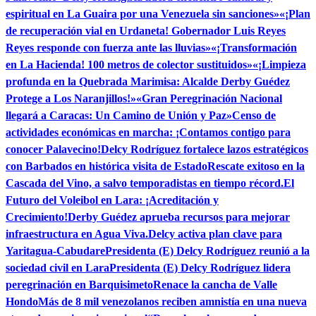
espiritual en La Guaira por una Venezuela sin sanciones»
«¡Plan
de recuperación vial en Urdaneta! Gobernador Luis Reyes
Reyes responde con fuerza ante las lluvias»
«¡Transformación
en La Hacienda! 100 metros de colector sustituidos»
«¡Limpieza
profunda en la Quebrada Marimisa: Alcalde Derby Guédez
Protege a Los Naranjillos!»
«Gran Peregrinación Nacional
llegará a Caracas: Un Camino de Unión y Paz»
Censo de
actividades económicas en marcha: ¡Contamos contigo para
conocer Palavecino!
Delcy Rodríguez fortalece lazos estratégicos
con Barbados en histórica visita de Estado
Rescate exitoso en la
Cascada del Vino, a salvo temporadistas en tiempo récord.
El
Futuro del Voleibol en Lara: ¡Acreditación y
Crecimiento!
Derby Guédez aprueba recursos para mejorar
infraestructura en Agua Viva.
Delcy activa plan clave para
Yaritagua-Cabudare
Presidenta (E) Delcy Rodríguez reunió a la
sociedad civil en Lara
Presidenta (E) Delcy Rodríguez lidera
peregrinación en Barquisimeto
Renace la cancha de Valle
Hondo
Más de 8 mil venezolanos reciben amnistía en una nueva