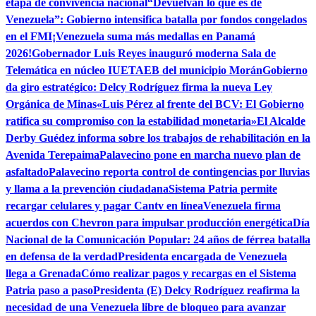
etapa de convivencia nacional
“Devuelvan lo que es de
Venezuela”: Gobierno intensifica batalla por fondos congelados
en el FMI
¡Venezuela suma más medallas en Panamá
2026!
Gobernador Luis Reyes inauguró moderna Sala de
Telemática en núcleo IUETAEB del municipio Morán
Gobierno
da giro estratégico: Delcy Rodríguez firma la nueva Ley
Orgánica de Minas
«Luis Pérez al frente del BCV: El Gobierno
ratifica su compromiso con la estabilidad monetaria»
El Alcalde
Derby Guédez informa sobre los trabajos de rehabilitación en la
Avenida Terepaima
Palavecino pone en marcha nuevo plan de
asfaltado
Palavecino reporta control de contingencias por lluvias
y llama a la prevención ciudadana
Sistema Patria permite
recargar celulares y pagar Cantv en línea
Venezuela firma
acuerdos con Chevron para impulsar producción energética
Día
Nacional de la Comunicación Popular: 24 años de férrea batalla
en defensa de la verdad
Presidenta encargada de Venezuela
llega a Grenada
Cómo realizar pagos y recargas en el Sistema
Patria paso a paso
Presidenta (E) Delcy Rodríguez reafirma la
necesidad de una Venezuela libre de bloqueo para avanzar