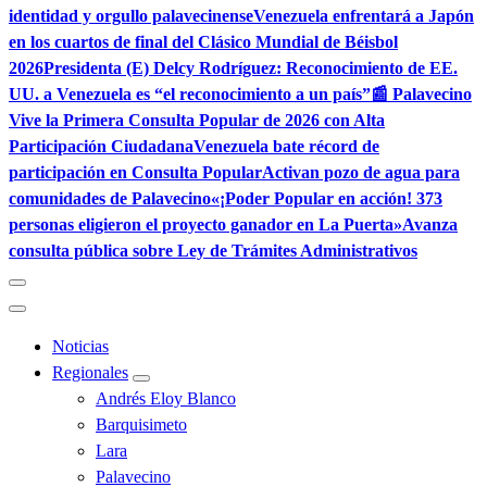
identidad y orgullo palavecinense
Venezuela enfrentará a Japón
en los cuartos de final del Clásico Mundial de Béisbol
2026
Presidenta (E) Delcy Rodríguez: Reconocimiento de EE.
UU. a Venezuela es “el reconocimiento a un país”
📰 Palavecino
Vive la Primera Consulta Popular de 2026 con Alta
Participación Ciudadana
Venezuela bate récord de
participación en Consulta Popular
Activan pozo de agua para
comunidades de Palavecino
«¡Poder Popular en acción! 373
personas eligieron el proyecto ganador en La Puerta»
Avanza
consulta pública sobre Ley de Trámites Administrativos
Noticias
Regionales
Andrés Eloy Blanco
Barquisimeto
Lara
Palavecino