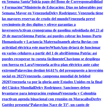
en Semana Santa
“Inicia pago del Bono de Corresponsabilidad
y Formación”
Ministerio de Educación: Días no laborables por
Semana Mayor en Venezuela
Delcy Rodríguez: Venezuela tiene
las mayores reservas de crudo del mundo
Venezuela prevé
crecimiento de dos dígitos y ofrece garantías a
inversores
Activan cronograma de gasolina subsidiada del 23 al
29 de marzo
Sistema Patria: así puedes cobrar los bonos Parto
Humanizado y Lactancia Materna
Inameh alerta lluvias con
actividad eléctrica este martes
WhatsApp dejará de funcionar
en varios celulares a partir del 1 de abril
Sistema Patria: así
puedes recuperar tu cuenta fácilmente
Chavismo se despliega
con fuerza en Lara
Venezuela activa plan eléctrico ante calor
extremo
Palavecino destinó 64,61% del presupuesto a inversión
social en 2025
Venezuela, campeona mundial de béisbol
2026
Venezuela va por la gloria ante Estados Unidos en la final
del Clásico Mundial
Delcy Rodríguez: Sanciones deben
levantarse para integración regional
Venezuela y Colombia
reactivan agenda binacional con reunión en Maracaibo
Derby
Guédez presenta“Palavecino Nace de Ti”, un canto de