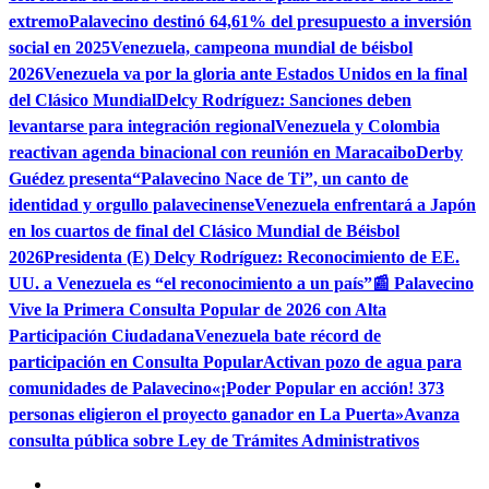
extremo
Palavecino destinó 64,61% del presupuesto a inversión
social en 2025
Venezuela, campeona mundial de béisbol
2026
Venezuela va por la gloria ante Estados Unidos en la final
del Clásico Mundial
Delcy Rodríguez: Sanciones deben
levantarse para integración regional
Venezuela y Colombia
reactivan agenda binacional con reunión en Maracaibo
Derby
Guédez presenta“Palavecino Nace de Ti”, un canto de
identidad y orgullo palavecinense
Venezuela enfrentará a Japón
en los cuartos de final del Clásico Mundial de Béisbol
2026
Presidenta (E) Delcy Rodríguez: Reconocimiento de EE.
UU. a Venezuela es “el reconocimiento a un país”
📰 Palavecino
Vive la Primera Consulta Popular de 2026 con Alta
Participación Ciudadana
Venezuela bate récord de
participación en Consulta Popular
Activan pozo de agua para
comunidades de Palavecino
«¡Poder Popular en acción! 373
personas eligieron el proyecto ganador en La Puerta»
Avanza
consulta pública sobre Ley de Trámites Administrativos