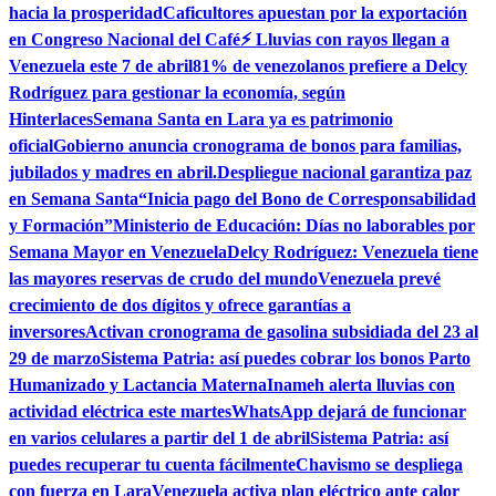
hacia la prosperidad
Caficultores apuestan por la exportación
en Congreso Nacional del Café
⚡ Lluvias con rayos llegan a
Venezuela este 7 de abril
81% de venezolanos prefiere a Delcy
Rodríguez para gestionar la economía, según
Hinterlaces
Semana Santa en Lara ya es patrimonio
oficial
Gobierno anuncia cronograma de bonos para familias,
jubilados y madres en abril.
Despliegue nacional garantiza paz
en Semana Santa
“Inicia pago del Bono de Corresponsabilidad
y Formación”
Ministerio de Educación: Días no laborables por
Semana Mayor en Venezuela
Delcy Rodríguez: Venezuela tiene
las mayores reservas de crudo del mundo
Venezuela prevé
crecimiento de dos dígitos y ofrece garantías a
inversores
Activan cronograma de gasolina subsidiada del 23 al
29 de marzo
Sistema Patria: así puedes cobrar los bonos Parto
Humanizado y Lactancia Materna
Inameh alerta lluvias con
actividad eléctrica este martes
WhatsApp dejará de funcionar
en varios celulares a partir del 1 de abril
Sistema Patria: así
puedes recuperar tu cuenta fácilmente
Chavismo se despliega
con fuerza en Lara
Venezuela activa plan eléctrico ante calor