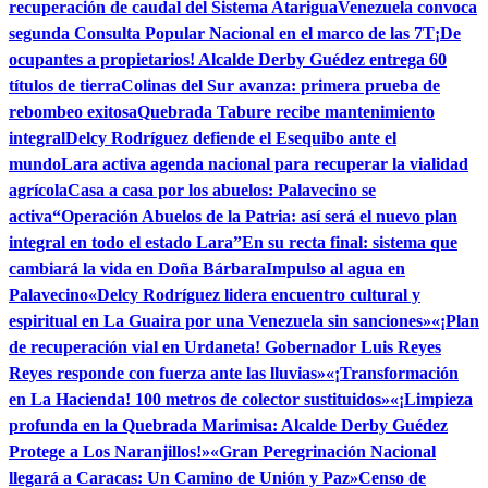
recuperación de caudal del Sistema Atarigua
Venezuela convoca
segunda Consulta Popular Nacional en el marco de las 7T
¡De
ocupantes a propietarios! Alcalde Derby Guédez entrega 60
títulos de tierra
Colinas del Sur avanza: primera prueba de
rebombeo exitosa
Quebrada Tabure recibe mantenimiento
integral
Delcy Rodríguez defiende el Esequibo ante el
mundo
Lara activa agenda nacional para recuperar la vialidad
agrícola
Casa a casa por los abuelos: Palavecino se
activa
“Operación Abuelos de la Patria: así será el nuevo plan
integral en todo el estado Lara”
En su recta final: sistema que
cambiará la vida en Doña Bárbara
Impulso al agua en
Palavecino
«Delcy Rodríguez lidera encuentro cultural y
espiritual en La Guaira por una Venezuela sin sanciones»
«¡Plan
de recuperación vial en Urdaneta! Gobernador Luis Reyes
Reyes responde con fuerza ante las lluvias»
«¡Transformación
en La Hacienda! 100 metros de colector sustituidos»
«¡Limpieza
profunda en la Quebrada Marimisa: Alcalde Derby Guédez
Protege a Los Naranjillos!»
«Gran Peregrinación Nacional
llegará a Caracas: Un Camino de Unión y Paz»
Censo de