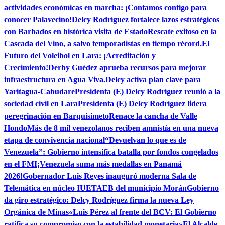
actividades económicas en marcha: ¡Contamos contigo para
conocer Palavecino!
Delcy Rodríguez fortalece lazos estratégicos
con Barbados en histórica visita de Estado
Rescate exitoso en la
Cascada del Vino, a salvo temporadistas en tiempo récord.
El
Futuro del Voleibol en Lara: ¡Acreditación y
Crecimiento!
Derby Guédez aprueba recursos para mejorar
infraestructura en Agua Viva.
Delcy activa plan clave para
Yaritagua-Cabudare
Presidenta (E) Delcy Rodríguez reunió a la
sociedad civil en Lara
Presidenta (E) Delcy Rodríguez lidera
peregrinación en Barquisimeto
Renace la cancha de Valle
Hondo
Más de 8 mil venezolanos reciben amnistía en una nueva
etapa de convivencia nacional
“Devuelvan lo que es de
Venezuela”: Gobierno intensifica batalla por fondos congelados
en el FMI
¡Venezuela suma más medallas en Panamá
2026!
Gobernador Luis Reyes inauguró moderna Sala de
Telemática en núcleo IUETAEB del municipio Morán
Gobierno
da giro estratégico: Delcy Rodríguez firma la nueva Ley
Orgánica de Minas
«Luis Pérez al frente del BCV: El Gobierno
ratifica su compromiso con la estabilidad monetaria»
El Alcalde