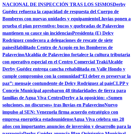
NACIONAL DE INSPECCIÓN TRAS LOS SISMOS
Derby
Guédez refuerza la capacidad de respuesta del Cuerpo de
Bomberos con nuevas unidades y equipamiento
Lluvias ponen a
prueba el plan preventivo: bucos y quebradas de Palavecino
mantienen su cauce sin incidencias
Presidenta (E) Delcy
Rodríguez condecora a delegaciones de rescate de siete
países
Habilitado Centro de Acopio en los Bomberos de
Palavecino
Alcaldía de Palavecino fortalece la cultura tributaria
con operativo especial en el Centro Comercial Traki
Alcalde
Derby Guédez entrega cancha rehabilitada en Valle Hondo y
cumple compromiso con la comunidad
“El deber es preservar la
paz”: mensaje contundente de Delcy Rodríguez al país
CLPP y
Concejo Municipal aprobaron 48 titularidades de tierra para
familias de Agua Viva Centro
Derby a la oposición: «Sumen
soluciones, no discursos» tras lluvias en Palavecino
Nuevo
impulso al SEN: Venezuela firma acuerdo estratégico con
empresa energética estadounidense
Agua Viva celebra sus 28
años con importantes anuncios de inversión y desarrollo para la
parroquia
Derby Guédez anuncia Plan Quirúrgico Municipal