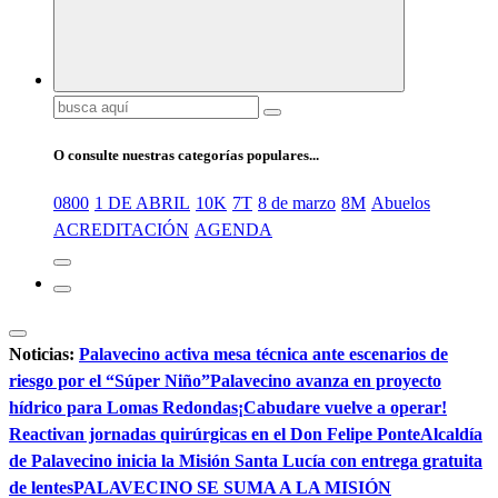
Buscar:
O consulte nuestras categorías populares...
0800
1 DE ABRIL
10K
7T
8 de marzo
8M
Abuelos
ACREDITACIÓN
AGENDA
Noticias:
Palavecino activa mesa técnica ante escenarios de
riesgo por el “Súper Niño”
Palavecino avanza en proyecto
hídrico para Lomas Redondas
¡Cabudare vuelve a operar!
Reactivan jornadas quirúrgicas en el Don Felipe Ponte
Alcaldía
de Palavecino inicia la Misión Santa Lucía con entrega gratuita
de lentes
PALAVECINO SE SUMA A LA MISIÓN