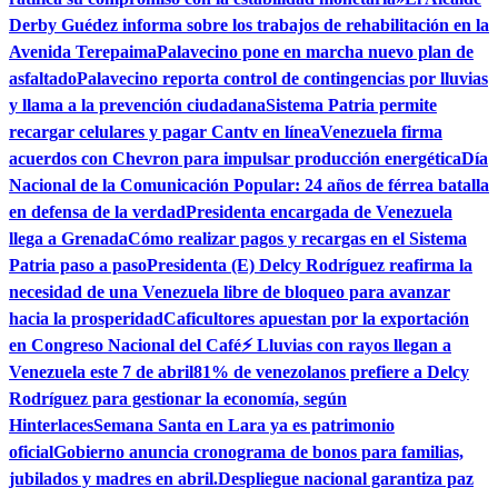
Derby Guédez informa sobre los trabajos de rehabilitación en la
Avenida Terepaima
Palavecino pone en marcha nuevo plan de
asfaltado
Palavecino reporta control de contingencias por lluvias
y llama a la prevención ciudadana
Sistema Patria permite
recargar celulares y pagar Cantv en línea
Venezuela firma
acuerdos con Chevron para impulsar producción energética
Día
Nacional de la Comunicación Popular: 24 años de férrea batalla
en defensa de la verdad
Presidenta encargada de Venezuela
llega a Grenada
Cómo realizar pagos y recargas en el Sistema
Patria paso a paso
Presidenta (E) Delcy Rodríguez reafirma la
necesidad de una Venezuela libre de bloqueo para avanzar
hacia la prosperidad
Caficultores apuestan por la exportación
en Congreso Nacional del Café
⚡ Lluvias con rayos llegan a
Venezuela este 7 de abril
81% de venezolanos prefiere a Delcy
Rodríguez para gestionar la economía, según
Hinterlaces
Semana Santa en Lara ya es patrimonio
oficial
Gobierno anuncia cronograma de bonos para familias,
jubilados y madres en abril.
Despliegue nacional garantiza paz