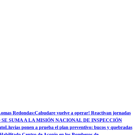
 Lomas Redondas
¡Cabudare vuelve a operar! Reactivan jornadas
 SE SUMA A LA MISIÓN NACIONAL DE INSPECCIÓN
nto
Lluvias ponen a prueba el plan preventivo: bucos y quebradas
Habilitado Centro de Acopio en los Bomberos de