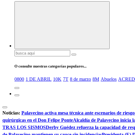
Buscar:
O consulte nuestras categorías populares...
0800
1 DE ABRIL
10K
7T
8 de marzo
8M
Abuelos
ACRED
Noticias:
Palavecino activa mesa técnica ante escenarios de riesg
quirúrgicas en el Don Felipe Ponte
Alcaldía de Palavecino inicia 
TRAS LOS SISMOS
Derby Guédez refuerza la capacidad de re
de Palavecino mantienen su cauce sin incidencias
Presidenta (E) D