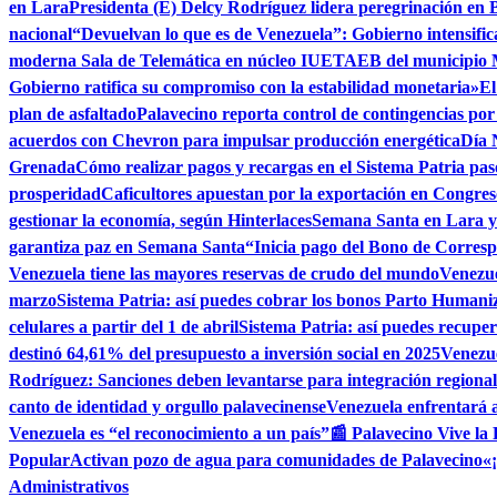
en Lara
Presidenta (E) Delcy Rodríguez lidera peregrinación en 
nacional
“Devuelvan lo que es de Venezuela”: Gobierno intensific
moderna Sala de Telemática en núcleo IUETAEB del municipio
Gobierno ratifica su compromiso con la estabilidad monetaria»
El
plan de asfaltado
Palavecino reporta control de contingencias por
acuerdos con Chevron para impulsar producción energética
Día 
Grenada
Cómo realizar pagos y recargas en el Sistema Patria pas
prosperidad
Caficultores apuestan por la exportación en Congres
gestionar la economía, según Hinterlaces
Semana Santa en Lara ya
garantiza paz en Semana Santa
“Inicia pago del Bono de Corres
Venezuela tiene las mayores reservas de crudo del mundo
Venezue
marzo
Sistema Patria: así puedes cobrar los bonos Parto Human
celulares a partir del 1 de abril
Sistema Patria: así puedes recuper
destinó 64,61% del presupuesto a inversión social en 2025
Venezue
Rodríguez: Sanciones deben levantarse para integración regional
canto de identidad y orgullo palavecinense
Venezuela enfrentará a
Venezuela es “el reconocimiento a un país”
📰 Palavecino Vive la
Popular
Activan pozo de agua para comunidades de Palavecino
«
Administrativos