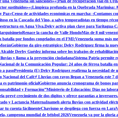
or una Venezuela sin sanciones»
«¡Plan de recuperación vial en Ur
tor sustituidos»
«¡Limpieza profunda en la Quebrada Marimisa: A
 y Paz»
Censo de actividades económicas en marcha: ¡Contamos con
itoso en la Cascada del Vino, a salvo temporadistas en tiempo réco
estructura en Agua Viva.
Delcy activa plan clave para Yaritagua-
Barquisimeto
Renace la cancha de Valle Hondo
Más de 8 mil venezo
a batalla por fondos congelados en el FMI
¡Venezuela suma más me
 Morán
Gobierno da giro estratégico: Delcy Rodríguez firma la nu
 Alcalde Derby Guédez informa sobre los trabajos de rehabilitaci
 lluvias y llama a la prevención ciudadana
Sistema Patria permite r
Nacional de la Comunicación Popular: 24 años de férrea batalla en
o a paso
Presidenta (E) Delcy Rodríguez reafirma la necesidad de 
o Nacional del Café
⚡ Lluvias con rayos llegan a Venezuela este 7 d
 es patrimonio oficial
Gobierno anuncia cronograma de bonos para 
ponsabilidad y Formación”
Ministerio de Educación: Días no labo
la prevé crecimiento de dos dígitos y ofrece garantías a inversores
izado y Lactancia Materna
Inameh alerta lluvias con actividad eléct
ar tu cuenta fácilmente
Chavismo se despliega con fuerza en Lara
V
la, campeona mundial de béisbol 2026
Venezuela va por la gloria 