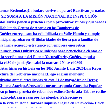
 Lomas Redondas
¡Cabudare vuelve a operar! Reactivan jornadas
 SE SUMA A LA MISIÓN NACIONAL DE INSPECCIÓN
nto
Lluvias ponen a prueba el plan preventivo: bucos y quebradas
Habilitado Centro de Acopio en los Bomberos de
Guédez entrega cancha rehabilitada en Valle Hondo y cumple
cipal aprobaron 48 titularidades de tierra para familias de
a firma acuerdo estratégico con empresa energética
uncia Plan Quirúrgico Municipal para beneficiar a cientos de
la sección norte del Puente Yacural
Derby Guédez impulsa
a el 30 de junio
¡Se acabó la matraca! Nace el 0800-
letas hicieron historia en los 10K Jacinto Lara 2026
Luis Reyes
uctura del Gobierno nacional
¡Llegó el gran momento
vados ante fuertes lluvias de este 21 de mayo
Alcalde Derby
Sistema Atarigua
Venezuela convoca segunda Consulta Popular
za: primera prueba de rebombeo exitosa
Quebrada Tabure recibe
 agrícola
Casa a casa por los abuelos: Palavecino se
rá la vida en Doña Bárbara
Impulso al agua en Palavecino
«Delcy