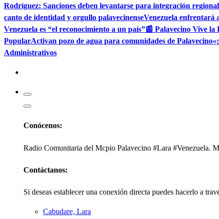
Rodríguez: Sanciones deben levantarse para integración regional
canto de identidad y orgullo palavecinense
Venezuela enfrentará a
Venezuela es “el reconocimiento a un país”
📰 Palavecino Vive la
Popular
Activan pozo de agua para comunidades de Palavecino
«
Administrativos
Kabudari
Conócenos:
Radio Comunitaria del Mcpio Palavecino #Lara #Venezuela. Mi
Contáctanos:
Si deseas establecer una conexión directa puedes hacerlo a trav
Cabudare, Lara