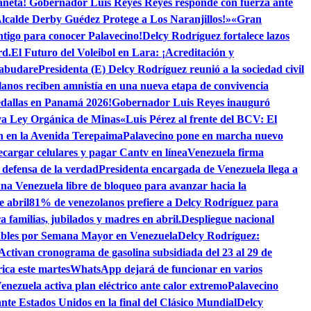
daneta! Gobernador Luis Reyes Reyes responde con fuerza ante
lcalde Derby Guédez Protege a Los Naranjillos!»
«Gran
tigo para conocer Palavecino!
Delcy Rodríguez fortalece lazos
rd.
El Futuro del Voleibol en Lara: ¡Acreditación y
Cabudare
Presidenta (E) Delcy Rodríguez reunió a la sociedad civil
lanos reciben amnistía en una nueva etapa de convivencia
dallas en Panamá 2026!
Gobernador Luis Reyes inauguró
eva Ley Orgánica de Minas
«Luis Pérez al frente del BCV: El
ón en la Avenida Terepaima
Palavecino pone en marcha nuevo
ecargar celulares y pagar Cantv en línea
Venezuela firma
 defensa de la verdad
Presidenta encargada de Venezuela llega a
una Venezuela libre de bloqueo para avanzar hacia la
e abril
81% de venezolanos prefiere a Delcy Rodríguez para
familias, jubilados y madres en abril.
Despliegue nacional
rables por Semana Mayor en Venezuela
Delcy Rodríguez:
Activan cronograma de gasolina subsidiada del 23 al 29 de
rica este martes
WhatsApp dejará de funcionar en varios
enezuela activa plan eléctrico ante calor extremo
Palavecino
ante Estados Unidos en la final del Clásico Mundial
Delcy