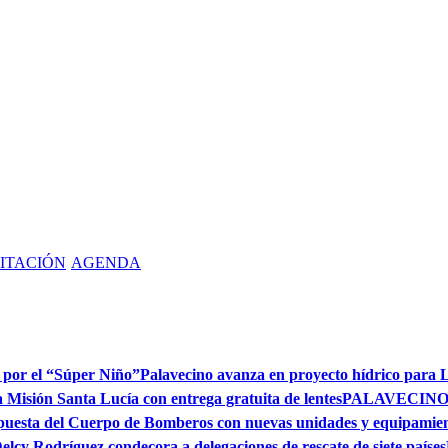
ITACIÓN
AGENDA
o por el “Súper Niño”
Palavecino avanza en proyecto hídrico para
la Misión Santa Lucía con entrega gratuita de lentes
PALAVECINO
spuesta del Cuerpo de Bomberos con nuevas unidades y equipamie
elcy Rodríguez condecora a delegaciones de rescate de siete países