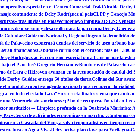
 con operativo especial en el Centro Comercial Traki
Alcalde Derby 
ensaje contundente de Delcy Rodríguez al país
CLPP y Concejo Muni
scursos» tras lluvias en Palavecino
Nuevo impulso al SEN: Venezuel
uncios de inversión y desarrollo para la parroquia
Derby Guédez an
 de Cabudare
Gobierno Nacional y Regional logran la demolición de 
ía de Palavecino exonerará deudas del servicio de aseo urbano hast
s serán financiados
Cabudare corrió con el corazón: más de 1.800 at
Delcy Rodríguez activa comisión especial para transformar la estr
s bajo el Plan José Gregorio Hernández
Bomberos de Palavecino acti
no de Lara e Hidroven avanzan en la recuperación de caudal del 
lde Derby Guédez entrega 60 títulos de tierra
Colinas del Sur avan
te el mundo
Lara activa agenda nacional para recuperar la vialidad
egral en todo el estado Lara”
En su recta final: sistema que cambia
or una Venezuela sin sanciones»
«¡Plan de recuperación vial en Ur
tor sustituidos»
«¡Limpieza profunda en la Quebrada Marimisa: A
 y Paz»
Censo de actividades económicas en marcha: ¡Contamos con
itoso en la Cascada del Vino, a salvo temporadistas en tiempo réco
estructura en Agua Viva.
Delcy activa plan clave para Yaritagua-