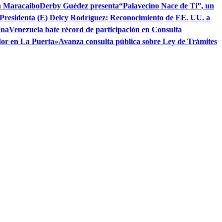
en Maracaibo
Derby Guédez presenta“Palavecino Nace de Ti”, un
Presidenta (E) Delcy Rodríguez: Reconocimiento de EE. UU. a
ana
Venezuela bate récord de participación en Consulta
dor en La Puerta»
Avanza consulta pública sobre Ley de Trámites