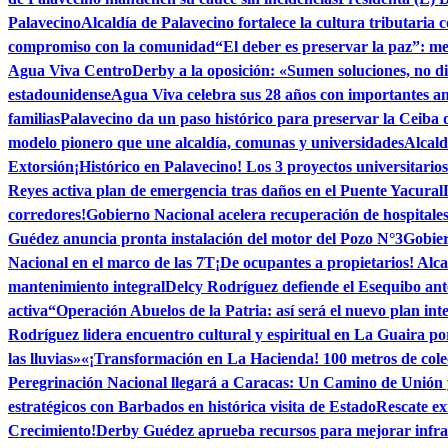
Palavecino
Alcaldía de Palavecino fortalece la cultura tributaria
compromiso con la comunidad
“El deber es preservar la paz”: m
Agua Viva Centro
Derby a la oposición: «Sumen soluciones, no di
estadounidense
Agua Viva celebra sus 28 años con importantes an
familias
Palavecino da un paso histórico para preservar la Ceiba
modelo pionero que une alcaldía, comunas y universidades
Alcald
Extorsión
¡Histórico en Palavecino! Los 3 proyectos universitario
Reyes activa plan de emergencia tras daños en el Puente Yacural
corredores!
Gobierno Nacional acelera recuperación de hospitale
Guédez anuncia pronta instalación del motor del Pozo N°3
Gobier
Nacional en el marco de las 7T
¡De ocupantes a propietarios! Alca
mantenimiento integral
Delcy Rodríguez defiende el Esequibo an
activa
“Operación Abuelos de la Patria: así será el nuevo plan int
Rodríguez lidera encuentro cultural y espiritual en La Guaira p
las lluvias»
«¡Transformación en La Hacienda! 100 metros de colec
Peregrinación Nacional llegará a Caracas: Un Camino de Unión
estratégicos con Barbados en histórica visita de Estado
Rescate ex
Crecimiento!
Derby Guédez aprueba recursos para mejorar infra