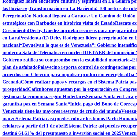
Rodríguez lidera encuentro cultural y espiritual en La Guaira p
las lluvias»
«¡Transformación en La Hacienda! 100 metros de colec
Peregrinación Nacional llegará a Caracas: Un Camino de Unión
estratégicos con Barbados en histórica visita de Estado
Rescate ex
Crecimiento!
Derby Guédez aprueba recursos para mejorar infra
en Lara
Presidenta (E) Delcy Rodríguez lidera peregrinación en 
nacional
“Devuelvan lo que es de Venezuela”: Gobierno intensific
moderna Sala de Telemática en núcleo IUETAEB del municipio
Gobierno ratifica su compromiso con la estabilidad monetaria»
El
plan de asfaltado
Palavecino reporta control de contingencias por
acuerdos con Chevron para impulsar producción energética
Día 
Grenada
Cómo realizar pagos y recargas en el Sistema Patria pas
prosperidad
Caficultores apuestan por la exportación en Congres
gestionar la economía, según Hinterlaces
Semana Santa en Lara ya
garantiza paz en Semana Santa
“Inicia pago del Bono de Corres
Venezuela tiene las mayores reservas de crudo del mundo
Venezue
marzo
Sistema Patria: así puedes cobrar los bonos Parto Human
celulares a partir del 1 de abril
Sistema Patria: así puedes recuper
destinó 64,61% del presupuesto a inversión social en 2025
Venezue