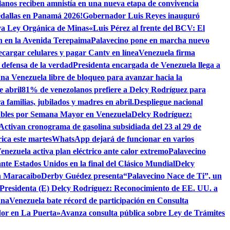
lanos reciben amnistía en una nueva etapa de convivencia
dallas en Panamá 2026!
Gobernador Luis Reyes inauguró
eva Ley Orgánica de Minas
«Luis Pérez al frente del BCV: El
ón en la Avenida Terepaima
Palavecino pone en marcha nuevo
ecargar celulares y pagar Cantv en línea
Venezuela firma
 defensa de la verdad
Presidenta encargada de Venezuela llega a
una Venezuela libre de bloqueo para avanzar hacia la
e abril
81% de venezolanos prefiere a Delcy Rodríguez para
familias, jubilados y madres en abril.
Despliegue nacional
rables por Semana Mayor en Venezuela
Delcy Rodríguez:
Activan cronograma de gasolina subsidiada del 23 al 29 de
rica este martes
WhatsApp dejará de funcionar en varios
enezuela activa plan eléctrico ante calor extremo
Palavecino
ante Estados Unidos en la final del Clásico Mundial
Delcy
en Maracaibo
Derby Guédez presenta“Palavecino Nace de Ti”, un
Presidenta (E) Delcy Rodríguez: Reconocimiento de EE. UU. a
ana
Venezuela bate récord de participación en Consulta
dor en La Puerta»
Avanza consulta pública sobre Ley de Trámites