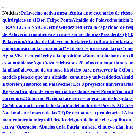
Saltar
al
Noticias:
Palavecino activa mesa técnica ante escenarios de riesg
contenido
quirúrgicas en el Don Felipe Ponte
Alcaldía de Palavecino inicia 
TRAS LOS SISMOS
Derby Guédez refuerza la capacidad de re
de Palavecino mantienen su cauce sin incidencias
Presidenta (E) D
Palavecino
Alcaldía de Palavecino fortalece la cultura tributaria
compromiso con la comunidad
“El deber es preservar la paz”: m
Agua Viva Centro
Derby a la oposición: «Sumen soluciones, no di
estadounidense
Agua Viva celebra sus 28 años con importantes an
familias
Palavecino da un paso histórico para preservar la Ceiba
modelo pionero que une alcaldía, comunas y universidades
Alcald
Extorsión
¡Histórico en Palavecino! Los 3 proyectos universitario
Reyes activa plan de emergencia tras daños en el Puente Yacural
corredores!
Gobierno Nacional acelera recuperación de hospitale
Guédez anuncia pronta instalación del motor del Pozo N°3
Gobier
Nacional en el marco de las 7T
¡De ocupantes a propietarios! Alca
mantenimiento integral
Delcy Rodríguez defiende el Esequibo an
activa
“Operación Abuelos de la Patria: así será el nuevo plan int