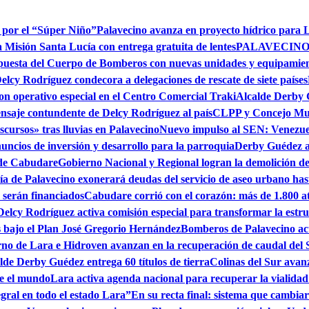
o por el “Súper Niño”
Palavecino avanza en proyecto hídrico para
la Misión Santa Lucía con entrega gratuita de lentes
PALAVECINO
spuesta del Cuerpo de Bomberos con nuevas unidades y equipamie
elcy Rodríguez condecora a delegaciones de rescate de siete países
 con operativo especial en el Centro Comercial Traki
Alcalde Derby 
ensaje contundente de Delcy Rodríguez al país
CLPP y Concejo Muni
scursos» tras lluvias en Palavecino
Nuevo impulso al SEN: Venezuel
uncios de inversión y desarrollo para la parroquia
Derby Guédez an
 de Cabudare
Gobierno Nacional y Regional logran la demolición de 
ía de Palavecino exonerará deudas del servicio de aseo urbano hast
s serán financiados
Cabudare corrió con el corazón: más de 1.800 at
Delcy Rodríguez activa comisión especial para transformar la estr
s bajo el Plan José Gregorio Hernández
Bomberos de Palavecino acti
no de Lara e Hidroven avanzan en la recuperación de caudal del 
lde Derby Guédez entrega 60 títulos de tierra
Colinas del Sur avan
te el mundo
Lara activa agenda nacional para recuperar la vialidad
egral en todo el estado Lara”
En su recta final: sistema que cambia