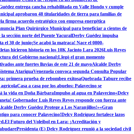
Guédez entrega cancha rehabilitada en Valle Hondo y cumple
cipal aprobaron 48 titularidades de tierra para familias de
a firma acuerdo estratégico con empresa energética
uncia Plan Quirúrgico Municipal para beneficiar a cientos de
la sección norte del Puente Yacural
Derby Guédez impulsa
a el 30 de junio
¡Se acabó la matraca! Nace el 0800-
letas hicieron historia en los 10K Jacinto Lara 2026
Luis Reyes
uctura del Gobierno nacional
¡Llegó el gran momento
vados ante fuertes lluvias de este 21 de mayo
Alcalde Derby
Sistema Atarigua
Venezuela convoca segunda Consulta Popular
za: primera prueba de rebombeo exitosa
Quebrada Tabure recibe
 agrícola
Casa a casa por los abuelos: Palavecino se
rá la vida en Doña Bárbara
Impulso al agua en Palavecino
«Delcy
daneta! Gobernador Luis Reyes Reyes responde con fuerza ante
lcalde Derby Guédez Protege a Los Naranjillos!»
«Gran
tigo para conocer Palavecino!
Delcy Rodríguez fortalece lazos
rd.
El Futuro del Voleibol en Lara: ¡Acreditación y
Cabudare
Presidenta (E) Delcy Rodríguez reunió a la sociedad civil