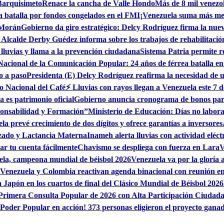
Barquisimeto
Renace la cancha de Valle Hondo
Más de 8 mil venezo
a batalla por fondos congelados en el FMI
¡Venezuela suma más me
 Morán
Gobierno da giro estratégico: Delcy Rodríguez firma la nu
 Alcalde Derby Guédez informa sobre los trabajos de rehabilitaci
 lluvias y llama a la prevención ciudadana
Sistema Patria permite r
Nacional de la Comunicación Popular: 24 años de férrea batalla en
o a paso
Presidenta (E) Delcy Rodríguez reafirma la necesidad de 
o Nacional del Café
⚡ Lluvias con rayos llegan a Venezuela este 7 d
 es patrimonio oficial
Gobierno anuncia cronograma de bonos para 
ponsabilidad y Formación”
Ministerio de Educación: Días no labo
la prevé crecimiento de dos dígitos y ofrece garantías a inversores
izado y Lactancia Materna
Inameh alerta lluvias con actividad eléct
ar tu cuenta fácilmente
Chavismo se despliega con fuerza en Lara
V
la, campeona mundial de béisbol 2026
Venezuela va por la gloria 
Venezuela y Colombia reactivan agenda binacional con reunión 
 Japón en los cuartos de final del Clásico Mundial de Béisbol 2026
 Primera Consulta Popular de 2026 con Alta Participación Ciudad
¡Poder Popular en acción! 373 personas eligieron el proyecto gana