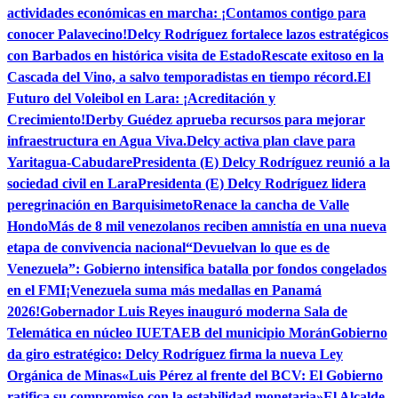
actividades económicas en marcha: ¡Contamos contigo para
conocer Palavecino!
Delcy Rodríguez fortalece lazos estratégicos
con Barbados en histórica visita de Estado
Rescate exitoso en la
Cascada del Vino, a salvo temporadistas en tiempo récord.
El
Futuro del Voleibol en Lara: ¡Acreditación y
Crecimiento!
Derby Guédez aprueba recursos para mejorar
infraestructura en Agua Viva.
Delcy activa plan clave para
Yaritagua-Cabudare
Presidenta (E) Delcy Rodríguez reunió a la
sociedad civil en Lara
Presidenta (E) Delcy Rodríguez lidera
peregrinación en Barquisimeto
Renace la cancha de Valle
Hondo
Más de 8 mil venezolanos reciben amnistía en una nueva
etapa de convivencia nacional
“Devuelvan lo que es de
Venezuela”: Gobierno intensifica batalla por fondos congelados
en el FMI
¡Venezuela suma más medallas en Panamá
2026!
Gobernador Luis Reyes inauguró moderna Sala de
Telemática en núcleo IUETAEB del municipio Morán
Gobierno
da giro estratégico: Delcy Rodríguez firma la nueva Ley
Orgánica de Minas
«Luis Pérez al frente del BCV: El Gobierno
ratifica su compromiso con la estabilidad monetaria»
El Alcalde