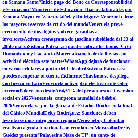
en Semana Santa
“Inicia pago del Bono de Corresponsabilidad
y Formación”
Ministerio de Educación: Días no laborables por
Semana Mayor en Venezuela
Delcy Rodríguez: Venezuela tiene
las mayores reservas de crudo del mundo
Venezuela prevé
crecimiento de dos dígitos y ofrece garantías a
inversores
Activan cronograma de gasolina subsidiada del 23 al
29 de marzo
Sistema Patria: así puedes cobrar los bonos Parto
Humanizado y Lactancia Materna
Inameh alerta lluvias con
actividad eléctrica este martes
WhatsApp dejará de funcionar
en varios celulares a partir del 1 de abril
Sistema Patria: así
puedes recuperar tu cuenta fácilmente
Chavismo se despliega
con fuerza en Lara
Venezuela activa plan eléctrico ante calor
extremo
Palavecino destinó 64,61% del presupuesto a inversión
social en 2025
Venezuela, campeona mundial de béisbol
2026
Venezuela va por la gloria ante Estados Unidos en la final
del Clásico Mundial
Delcy Rodríguez: Sanciones deben
levantarse para integración regional
Venezuela y Colombia
reactivan agenda binacional con reunión en Maracaibo
Derby
Guédez presenta“Palavecino Nace de Ti”, un canto de