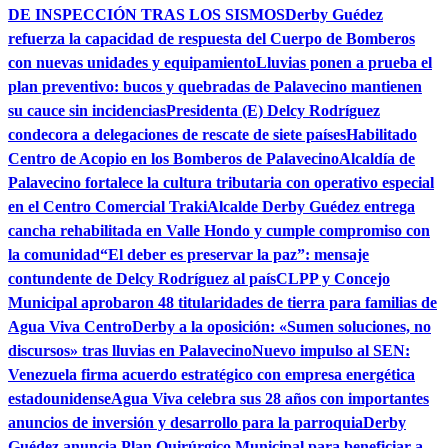
DE INSPECCIÓN TRAS LOS SISMOS
Derby Guédez
refuerza la capacidad de respuesta del Cuerpo de Bomberos
con nuevas unidades y equipamiento
Lluvias ponen a prueba el
plan preventivo: bucos y quebradas de Palavecino mantienen
su cauce sin incidencias
Presidenta (E) Delcy Rodríguez
condecora a delegaciones de rescate de siete países
Habilitado
Centro de Acopio en los Bomberos de Palavecino
Alcaldía de
Palavecino fortalece la cultura tributaria con operativo especial
en el Centro Comercial Traki
Alcalde Derby Guédez entrega
cancha rehabilitada en Valle Hondo y cumple compromiso con
la comunidad
“El deber es preservar la paz”: mensaje
contundente de Delcy Rodríguez al país
CLPP y Concejo
Municipal aprobaron 48 titularidades de tierra para familias de
Agua Viva Centro
Derby a la oposición: «Sumen soluciones, no
discursos» tras lluvias en Palavecino
Nuevo impulso al SEN:
Venezuela firma acuerdo estratégico con empresa energética
estadounidense
Agua Viva celebra sus 28 años con importantes
anuncios de inversión y desarrollo para la parroquia
Derby
Guédez anuncia Plan Quirúrgico Municipal para beneficiar a