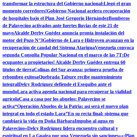
transformar la estructura del Gobierno nacional
¡Llegó el gran
momento corredores!
Gobierno Nacional acelera recuperación
de hospitales bajo el Plan José Gregorio Hernández
Bomberos
de Palavecino activados ante fuertes lluvias de este 21 de
mayo
Alcalde Derby Guédez anuncia pronta instalación del
motor del Pozo N°3
Gobierno de Lara e Hidroven avanzan en la
recuperación de caudal del Sistema Atarigua
Venezuela convoca
segunda Consulta Popular Nacional en el marco de las 7T
¡De
ocupantes a propietarios! Alcalde Derby Guédez entrega 60
títulos de tierra
Colinas del Sur avanza: primera prueba de
rebombeo exitosa
Quebrada Tabure recibe mantenimiento
integral
Delcy Rodríguez defiende el Esequibo ante el
mundo
Lara activa agenda nacional para recuperar la vialidad
agrícola
Casa a casa por los abuelos: Palavecino se
activa
“Operación Abuelos de la Patria: así será el nuevo plan
integral en todo el estado Lara”
En su recta final: sistema que
cambiará la vida en Doña Bárbara
Impulso al agua en
Palavecino
«Delcy Rodríguez lidera encuentro cultural y
espiritual en La Guaira por una Venezuela sin sanciones»
«¡Plan