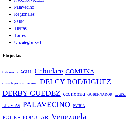
NACIONALES
Palavecino
Regionales
Salud
Tierras
Torres
Uncategorized
Etiquetas
Cabudare
COMUNA
AGUA
8 de marzo
DELCY RODRIGUEZ
consulta popular nacional
DERBY GUEDEZ
Lara
economia
GOBERNADOR
PALAVECINO
LLUVIAS
PATRIA
Venezuela
PODER POPULAR