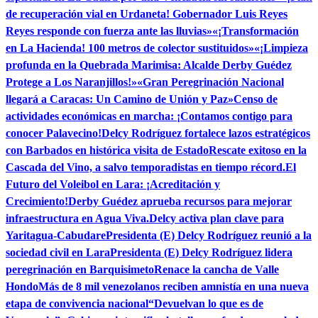
de recuperación vial en Urdaneta! Gobernador Luis Reyes
Reyes responde con fuerza ante las lluvias»
«¡Transformación
en La Hacienda! 100 metros de colector sustituidos»
«¡Limpieza
profunda en la Quebrada Marimisa: Alcalde Derby Guédez
Protege a Los Naranjillos!»
«Gran Peregrinación Nacional
llegará a Caracas: Un Camino de Unión y Paz»
Censo de
actividades económicas en marcha: ¡Contamos contigo para
conocer Palavecino!
Delcy Rodríguez fortalece lazos estratégicos
con Barbados en histórica visita de Estado
Rescate exitoso en la
Cascada del Vino, a salvo temporadistas en tiempo récord.
El
Futuro del Voleibol en Lara: ¡Acreditación y
Crecimiento!
Derby Guédez aprueba recursos para mejorar
infraestructura en Agua Viva.
Delcy activa plan clave para
Yaritagua-Cabudare
Presidenta (E) Delcy Rodríguez reunió a la
sociedad civil en Lara
Presidenta (E) Delcy Rodríguez lidera
peregrinación en Barquisimeto
Renace la cancha de Valle
Hondo
Más de 8 mil venezolanos reciben amnistía en una nueva
etapa de convivencia nacional
“Devuelvan lo que es de