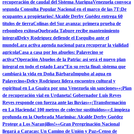
recuperación de caudal del Sistema Atarigua
Venezuela convoca
segunda Consulta Popular Nacional en el marco de las 7T
¡De
ocupantes a propietarios! Alcalde Derby Guédez entrega 60
títulos de tierra
Colinas del Sur avanza: primera prueba de
rebombeo exitosa
Quebrada Tabure recibe mantenimiento
integral
Delcy Rodríguez defiende el Esequibo ante el
mundo
Lara activa agenda nacional para recuperar la vialidad
agrícola
Casa a casa por los abuelos: Palavecino se
activa
“Operación Abuelos de la Patria: así será el nuevo plan
integral en todo el estado Lara”
En su recta final: sistema que
cambiará la vida en Doña Bárbara
Impulso al agua en
Palavecino
«Delcy Rodríguez lidera encuentro cultural y
espiritual en La Guaira por una Venezuela sin sanciones»
«¡Plan
de recuperación vial en Urdaneta! Gobernador Luis Reyes
Reyes responde con fuerza ante las lluvias»
«¡Transformación
en La Hacienda! 100 metros de colector sustituidos»
«¡Limpieza
profunda en la Quebrada Marimisa: Alcalde Derby Guédez
Protege a Los Naranjillos!»
«Gran Peregrinación Nacional
llegará a Caracas: Un Camino de Unión y Paz»
Censo de