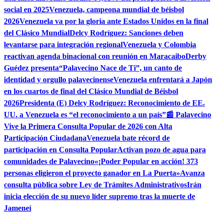
social en 2025
Venezuela, campeona mundial de béisbol
2026
Venezuela va por la gloria ante Estados Unidos en la final
del Clásico Mundial
Delcy Rodríguez: Sanciones deben
levantarse para integración regional
Venezuela y Colombia
reactivan agenda binacional con reunión en Maracaibo
Derby
Guédez presenta“Palavecino Nace de Ti”, un canto de
identidad y orgullo palavecinense
Venezuela enfrentará a Japón
en los cuartos de final del Clásico Mundial de Béisbol
2026
Presidenta (E) Delcy Rodríguez: Reconocimiento de EE.
UU. a Venezuela es “el reconocimiento a un país”
📰 Palavecino
Vive la Primera Consulta Popular de 2026 con Alta
Participación Ciudadana
Venezuela bate récord de
participación en Consulta Popular
Activan pozo de agua para
comunidades de Palavecino
«¡Poder Popular en acción! 373
personas eligieron el proyecto ganador en La Puerta»
Avanza
consulta pública sobre Ley de Trámites Administrativos
Irán
inicia elección de su nuevo líder supremo tras la muerte de
Jameneí