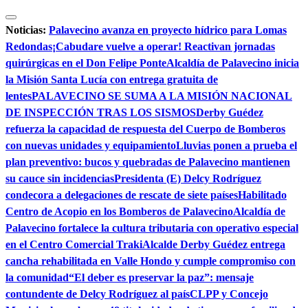
Saltar
al
Noticias:
Palavecino avanza en proyecto hídrico para Lomas
contenido
Redondas
¡Cabudare vuelve a operar! Reactivan jornadas
quirúrgicas en el Don Felipe Ponte
Alcaldía de Palavecino inicia
la Misión Santa Lucía con entrega gratuita de
lentes
PALAVECINO SE SUMA A LA MISIÓN NACIONAL
DE INSPECCIÓN TRAS LOS SISMOS
Derby Guédez
refuerza la capacidad de respuesta del Cuerpo de Bomberos
con nuevas unidades y equipamiento
Lluvias ponen a prueba el
plan preventivo: bucos y quebradas de Palavecino mantienen
su cauce sin incidencias
Presidenta (E) Delcy Rodríguez
condecora a delegaciones de rescate de siete países
Habilitado
Centro de Acopio en los Bomberos de Palavecino
Alcaldía de
Palavecino fortalece la cultura tributaria con operativo especial
en el Centro Comercial Traki
Alcalde Derby Guédez entrega
cancha rehabilitada en Valle Hondo y cumple compromiso con
la comunidad
“El deber es preservar la paz”: mensaje
contundente de Delcy Rodríguez al país
CLPP y Concejo