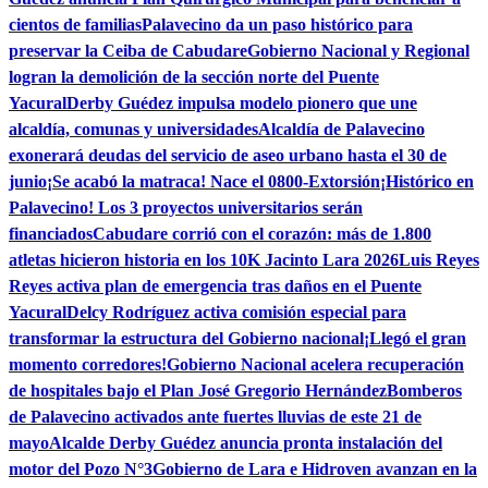
cientos de familias
Palavecino da un paso histórico para
preservar la Ceiba de Cabudare
Gobierno Nacional y Regional
logran la demolición de la sección norte del Puente
Yacural
Derby Guédez impulsa modelo pionero que une
alcaldía, comunas y universidades
Alcaldía de Palavecino
exonerará deudas del servicio de aseo urbano hasta el 30 de
junio
¡Se acabó la matraca! Nace el 0800-Extorsión
¡Histórico en
Palavecino! Los 3 proyectos universitarios serán
financiados
Cabudare corrió con el corazón: más de 1.800
atletas hicieron historia en los 10K Jacinto Lara 2026
Luis Reyes
Reyes activa plan de emergencia tras daños en el Puente
Yacural
Delcy Rodríguez activa comisión especial para
transformar la estructura del Gobierno nacional
¡Llegó el gran
momento corredores!
Gobierno Nacional acelera recuperación
de hospitales bajo el Plan José Gregorio Hernández
Bomberos
de Palavecino activados ante fuertes lluvias de este 21 de
mayo
Alcalde Derby Guédez anuncia pronta instalación del
motor del Pozo N°3
Gobierno de Lara e Hidroven avanzan en la