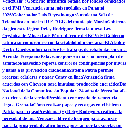
Venezuela”: Gobierno intensifica batalla por fondos congelados
en el FMI
¡Venezuela suma más medallas en Panamá
2026!
Gobernador Luis Reyes inauguró moderna Sala de
Telemática en núcleo IUETAEB del municipio Morán
Gobierno
da giro estratégico: Delcy Rodríguez firma la nueva Ley
Orgánica de Minas
«Luis Pérez al frente del BCV: El Gobierno
ratifica su compromiso con la estabilidad monetaria»
El Alcalde
Derby Guédez informa sobre los trabajos de rehabilitación en la
Avenida Terepaima
Palavecino pone en marcha nuevo plan de
asfaltado
Palavecino reporta control de contingencias por lluvias
y llama a la prevención ciudadana
Sistema Patria permite
recargar celulares y pagar Cantv en línea
Venezuela firma
acuerdos con Chevron para impulsar producción energética
Día
Nacional de la Comunicación Popular: 24 años de férrea batalla
en defensa de la verdad
Presidenta encargada de Venezuela
llega a Grenada
Cómo realizar pagos y recargas en el Sistema
Patria paso a paso
Presidenta (E) Delcy Rodríguez reafirma la
necesidad de una Venezuela libre de bloqueo para avanzar
hacia la prosperidad
Caficultores apuestan por la exportación