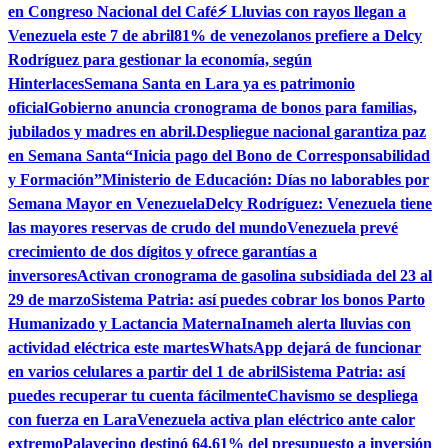
en Congreso Nacional del Café
⚡ Lluvias con rayos llegan a
Venezuela este 7 de abril
81% de venezolanos prefiere a Delcy
Rodríguez para gestionar la economía, según
Hinterlaces
Semana Santa en Lara ya es patrimonio
oficial
Gobierno anuncia cronograma de bonos para familias,
jubilados y madres en abril.
Despliegue nacional garantiza paz
en Semana Santa
“Inicia pago del Bono de Corresponsabilidad
y Formación”
Ministerio de Educación: Días no laborables por
Semana Mayor en Venezuela
Delcy Rodríguez: Venezuela tiene
las mayores reservas de crudo del mundo
Venezuela prevé
crecimiento de dos dígitos y ofrece garantías a
inversores
Activan cronograma de gasolina subsidiada del 23 al
29 de marzo
Sistema Patria: así puedes cobrar los bonos Parto
Humanizado y Lactancia Materna
Inameh alerta lluvias con
actividad eléctrica este martes
WhatsApp dejará de funcionar
en varios celulares a partir del 1 de abril
Sistema Patria: así
puedes recuperar tu cuenta fácilmente
Chavismo se despliega
con fuerza en Lara
Venezuela activa plan eléctrico ante calor
extremo
Palavecino destinó 64,61% del presupuesto a inversión