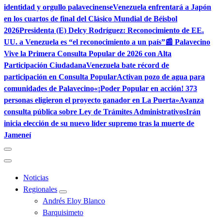
identidad y orgullo palavecinense
Venezuela enfrentará a Japón
en los cuartos de final del Clásico Mundial de Béisbol
2026
Presidenta (E) Delcy Rodríguez: Reconocimiento de EE.
UU. a Venezuela es “el reconocimiento a un país”
📰 Palavecino
Vive la Primera Consulta Popular de 2026 con Alta
Participación Ciudadana
Venezuela bate récord de
participación en Consulta Popular
Activan pozo de agua para
comunidades de Palavecino
«¡Poder Popular en acción! 373
personas eligieron el proyecto ganador en La Puerta»
Avanza
consulta pública sobre Ley de Trámites Administrativos
Irán
inicia elección de su nuevo líder supremo tras la muerte de
Jameneí
Noticias
Regionales
Andrés Eloy Blanco
Barquisimeto