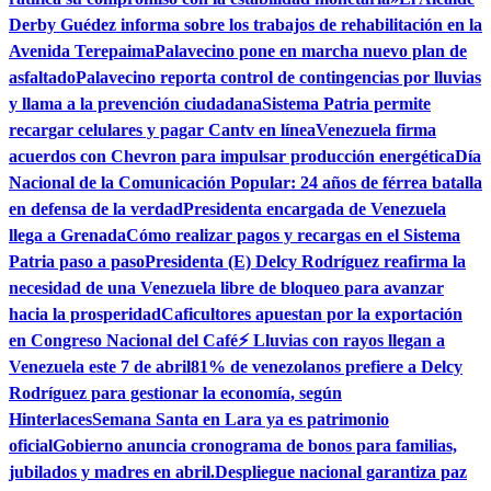
Derby Guédez informa sobre los trabajos de rehabilitación en la
Avenida Terepaima
Palavecino pone en marcha nuevo plan de
asfaltado
Palavecino reporta control de contingencias por lluvias
y llama a la prevención ciudadana
Sistema Patria permite
recargar celulares y pagar Cantv en línea
Venezuela firma
acuerdos con Chevron para impulsar producción energética
Día
Nacional de la Comunicación Popular: 24 años de férrea batalla
en defensa de la verdad
Presidenta encargada de Venezuela
llega a Grenada
Cómo realizar pagos y recargas en el Sistema
Patria paso a paso
Presidenta (E) Delcy Rodríguez reafirma la
necesidad de una Venezuela libre de bloqueo para avanzar
hacia la prosperidad
Caficultores apuestan por la exportación
en Congreso Nacional del Café
⚡ Lluvias con rayos llegan a
Venezuela este 7 de abril
81% de venezolanos prefiere a Delcy
Rodríguez para gestionar la economía, según
Hinterlaces
Semana Santa en Lara ya es patrimonio
oficial
Gobierno anuncia cronograma de bonos para familias,
jubilados y madres en abril.
Despliegue nacional garantiza paz