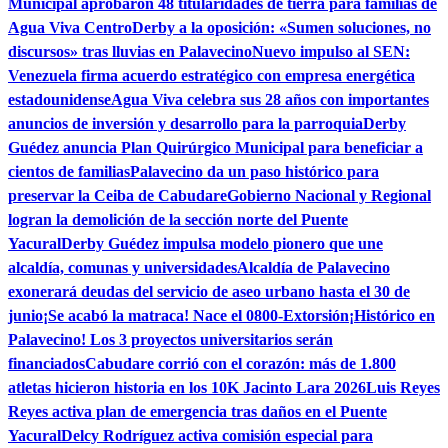
Municipal aprobaron 48 titularidades de tierra para familias de
Agua Viva Centro
Derby a la oposición: «Sumen soluciones, no
discursos» tras lluvias en Palavecino
Nuevo impulso al SEN:
Venezuela firma acuerdo estratégico con empresa energética
estadounidense
Agua Viva celebra sus 28 años con importantes
anuncios de inversión y desarrollo para la parroquia
Derby
Guédez anuncia Plan Quirúrgico Municipal para beneficiar a
cientos de familias
Palavecino da un paso histórico para
preservar la Ceiba de Cabudare
Gobierno Nacional y Regional
logran la demolición de la sección norte del Puente
Yacural
Derby Guédez impulsa modelo pionero que une
alcaldía, comunas y universidades
Alcaldía de Palavecino
exonerará deudas del servicio de aseo urbano hasta el 30 de
junio
¡Se acabó la matraca! Nace el 0800-Extorsión
¡Histórico en
Palavecino! Los 3 proyectos universitarios serán
financiados
Cabudare corrió con el corazón: más de 1.800
atletas hicieron historia en los 10K Jacinto Lara 2026
Luis Reyes
Reyes activa plan de emergencia tras daños en el Puente
Yacural
Delcy Rodríguez activa comisión especial para