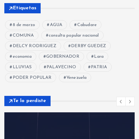
Etiquetas
8 de marzo
AGUA
Cabudare
COMUNA
consulta popular nacional
DELCY RODRIGUEZ
DERBY GUEDEZ
economia
GOBERNADOR
Lara
LLUVIAS
PALAVECINO
PATRIA
PODER POPULAR
Venezuela
Te lo perdiste