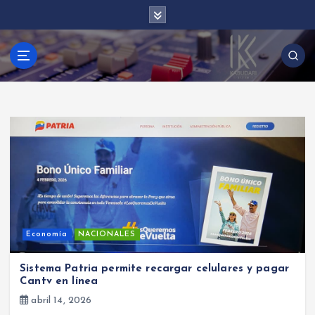
S
a
l
t
Kabud
a
r
a
l
ari
c
o
n
t
e
n
i
d
Economía
NACIONALES
o
Sistema Patria permite recargar celulares y pagar
Cantv en línea
abril 14, 2026