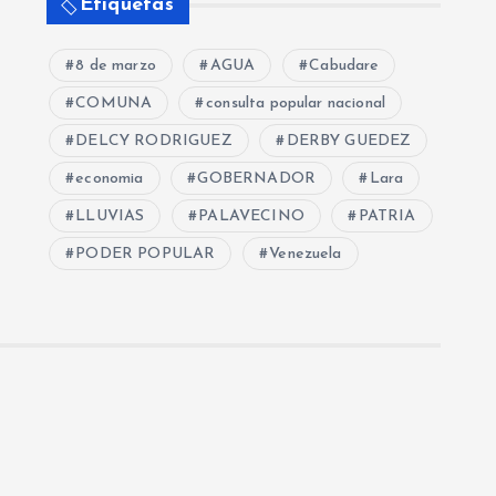
Etiquetas
8 de marzo
AGUA
Cabudare
COMUNA
consulta popular nacional
DELCY RODRIGUEZ
DERBY GUEDEZ
economia
GOBERNADOR
Lara
LLUVIAS
PALAVECINO
PATRIA
PODER POPULAR
Venezuela