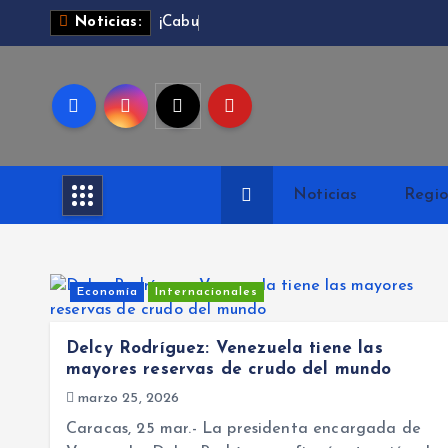
S
Noticias:
¡
C
a
b
u
d
a
r
a
l
t
a
r
a
l
Noticias
Regio
c
o
n
t
Economía
Internacionales
e
n
i
Delcy Rodríguez: Venezuela tiene las
mayores reservas de crudo del mundo
d
o
marzo 25, 2026
Caracas, 25 mar.- La presidenta encargada de