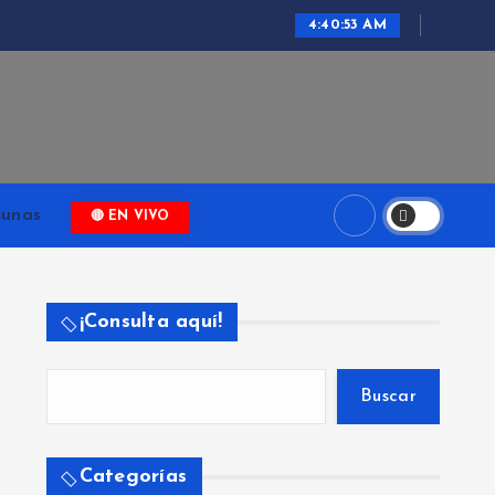
4:40:54 AM
ari
unas
🔴 EN VIVO
¡Consulta aquí!
Buscar
Categorías